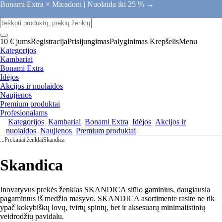
Bonami Extra × Micadoni |
Nuolaida iki 25 % →
10 € jums
Registracija
Prisijungimas
Palyginimas
Krepšelis
Menu
Kategorijos
Kambariai
Bonami Extra
Idėjos
Akcijos ir nuolaidos
Naujienos
Premium produktai
Profesionalams
Kategorijos
Kambariai
Bonami Extra
Idėjos
Akcijos ir
nuolaidos
Naujienos
Premium produktai
...
Prekiniai ženklai
Skandica
Skandica
Inovatyvus prekės ženklas SKANDICA siūlo gaminius, daugiausia
pagamintus iš medžio masyvo. SKANDICA asortimente rasite ne tik
ypač kokybiškų lovų, tvirtų spintų, bet ir aksesuarų minimalistinių
veidrodžių pavidalu.