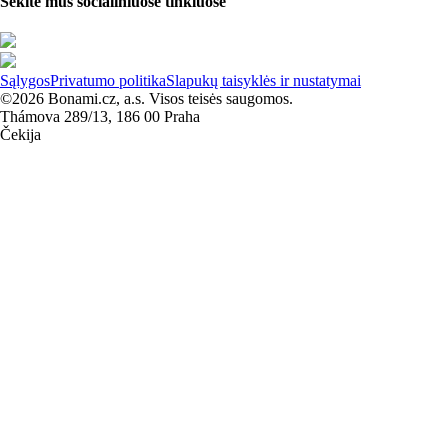
Sekite mus socialiniuose tinkluose
Sąlygos
Privatumo politika
Slapukų taisyklės ir nustatymai
©2026 Bonami.cz, a.s. Visos teisės saugomos.
Thámova 289/13, 186 00 Praha
Čekija