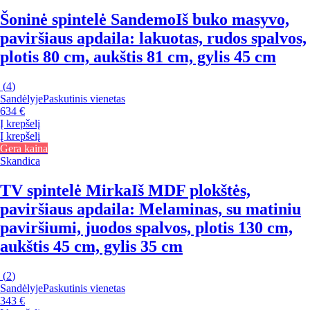
Šoninė spintelė Sandemo
Iš buko masyvo,
paviršiaus apdaila: lakuotas, rudos spalvos,
plotis 80 cm, aukštis 81 cm, gylis 45 cm
(
4
)
Sandėlyje
Paskutinis vienetas
634 €
Į krepšelį
Į krepšelį
Gera kaina
Skandica
TV spintelė Mirka
Iš MDF plokštės,
paviršiaus apdaila: Melaminas, su matiniu
paviršiumi, juodos spalvos, plotis 130 cm,
aukštis 45 cm, gylis 35 cm
(
2
)
Sandėlyje
Paskutinis vienetas
343 €