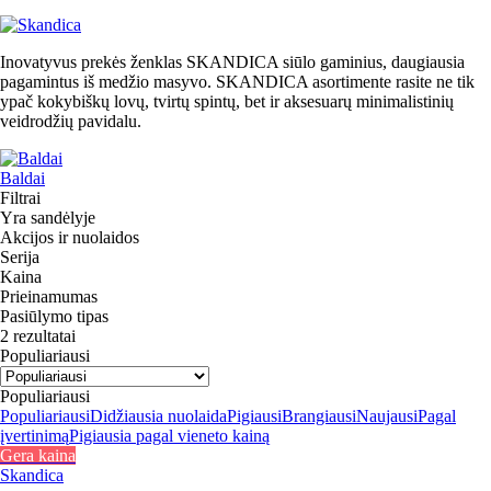
Inovatyvus prekės ženklas SKANDICA siūlo gaminius, daugiausia
pagamintus iš medžio masyvo. SKANDICA asortimente rasite ne tik
ypač kokybiškų lovų, tvirtų spintų, bet ir aksesuarų minimalistinių
veidrodžių pavidalu.
Baldai
Filtrai
Yra sandėlyje
Akcijos ir nuolaidos
Serija
Kaina
Prieinamumas
Pasiūlymo tipas
2 rezultatai
Populiariausi
Populiariausi
Populiariausi
Didžiausia nuolaida
Pigiausi
Brangiausi
Naujausi
Pagal
įvertinimą
Pigiausia pagal vieneto kainą
Gera kaina
Skandica