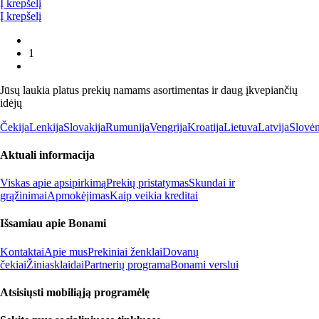
Į krepšelį
Į krepšelį
1
Jūsų laukia platus prekių namams asortimentas ir daug įkvepiančių
idėjų
Čekija
Lenkija
Slovakija
Rumunija
Vengrija
Kroatija
Lietuva
Latvija
Slovėn
Aktuali informacija
Viskas apie apsipirkimą
Prekių pristatymas
Skundai ir
grąžinimai
Apmokėjimas
Kaip veikia kreditai
Išsamiau apie Bonami
Kontaktai
Apie mus
Prekiniai ženklai
Dovanų
čekiai
Žiniasklaidai
Partnerių programa
Bonami verslui
Atsisiųsti mobiliąją programėlę