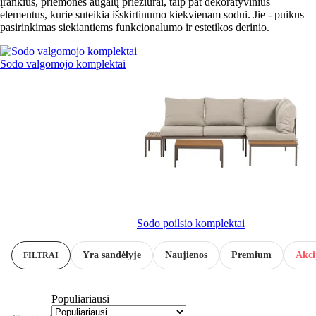
įrankius, priemones augalų priežiūrai, taip pat dekoratyvinius
elementus, kurie suteikia išskirtinumo kiekvienam sodui. Jie - puikus
pasirinkimas siekiantiems funkcionalumo ir estetikos derinio.
Sodo valgomojo komplektai
Sodo poilsio komplektai
Yra sandėlyje
Naujienos
Premium
Akci
FILTRAI
Populiariausi