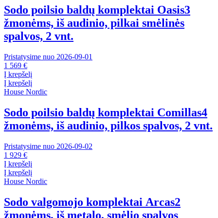
Sodo poilsio baldų komplektai Oasis
3
žmonėms, iš audinio, pilkai smėlinės
spalvos, 2 vnt.
Pristatysime nuo 2026‑09‑01
1 569 €
Į krepšelį
Į krepšelį
House Nordic
Sodo poilsio baldų komplektai Comillas
4
žmonėms, iš audinio, pilkos spalvos, 2 vnt.
Pristatysime nuo 2026‑09‑02
1 929 €
Į krepšelį
Į krepšelį
House Nordic
Sodo valgomojo komplektai Arcas
2
žmonėms, iš metalo, smėlio spalvos