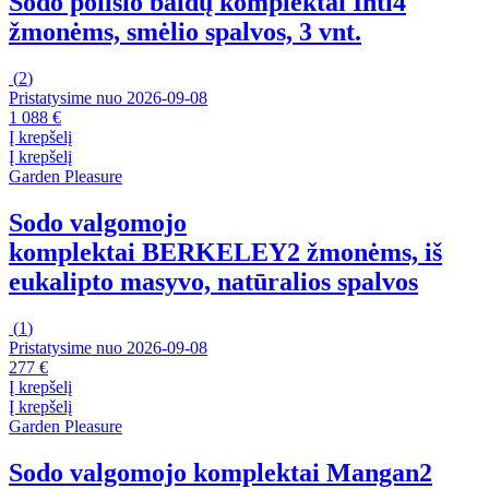
Sodo poilsio baldų komplektai Inti
4
žmonėms, smėlio spalvos, 3 vnt.
(
2
)
Pristatysime nuo 2026‑09‑08
1 088 €
Į krepšelį
Į krepšelį
Garden Pleasure
Sodo valgomojo
komplektai BERKELEY
2 žmonėms, iš
eukalipto masyvo, natūralios spalvos
(
1
)
Pristatysime nuo 2026‑09‑08
277 €
Į krepšelį
Į krepšelį
Garden Pleasure
Sodo valgomojo komplektai Mangan
2