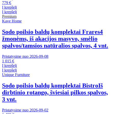
779 €
Į krepšelį
Į krepšelį
Premium
Kave Home
Sodo poilsio baldų komplektai Frares
4
žmonėms, iš akacijos masyvo, smėlio
spalvos/tamsios natūralios spalvos, 4 vnt.
Pristatysime nuo 2026‑09‑08
1 015 €
Į krepšelį
Į krepšelį
Unique Furniture
Sodo poilsio baldų komplektai Bistro
Iš
dirbtinio rotango, šviesiai pilkos spalvos,
3 vnt.
Pristatysime nuo 2026‑09‑02