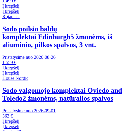
1 499 €
Į krepšelį
Į krepšelį
Rojaplast
Sodo poilsio baldų
komplektai Edinburgh
5 žmonėms, iš
aliuminio, pilkos spalvos, 3 vnt.
Pristatysime nuo 2026‑08‑26
1 559 €
Į krepšelį
Į krepšelį
House Nordic
Sodo valgomojo komplektai Oviedo and
Toledo
2 žmonėms, natūralios spalvos
Pristatysime nuo 2026‑09‑01
363 €
Į krepšelį
Į krepšelį