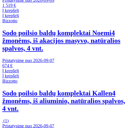
Pristatysime nuo 2026‑09‑09
1 519 €
Į krepšelį
Į krepšelį
Bizzotto
Sodo poilsio baldų komplektai Noemi
4
žmonėms, iš akacijos masyvo, natūralios
spalvos, 4 vnt.
Pristatysime nuo 2026‑09‑07
674 €
Į krepšelį
Į krepšelį
Bizzotto
Sodo poilsio baldų komplektai Kallen
4
žmonėms, iš aliuminio, natūralios spalvos,
4 vnt.
(
1
)
Pristatysime nuo 2026‑09‑07