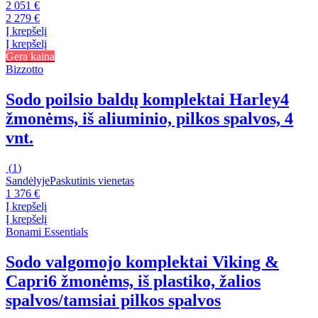
2 051 €
2 279 €
Į krepšelį
Į krepšelį
Gera kaina
Bizzotto
Sodo poilsio baldų komplektai Harley
4
žmonėms, iš aliuminio, pilkos spalvos, 4
vnt.
(
1
)
Sandėlyje
Paskutinis vienetas
1 376 €
Į krepšelį
Į krepšelį
Bonami Essentials
Sodo valgomojo komplektai Viking &
Capri
6 žmonėms, iš plastiko, žalios
spalvos/tamsiai pilkos spalvos