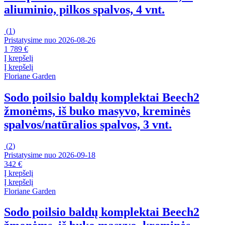
aliuminio, pilkos spalvos, 4 vnt.
(
1
)
Pristatysime nuo 2026‑08‑26
1 789 €
Į krepšelį
Į krepšelį
Floriane Garden
Sodo poilsio baldų komplektai Beech
2
žmonėms, iš buko masyvo, kreminės
spalvos/natūralios spalvos, 3 vnt.
(
2
)
Pristatysime nuo 2026‑09‑18
342 €
Į krepšelį
Į krepšelį
Floriane Garden
Sodo poilsio baldų komplektai Beech
2