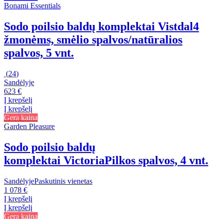
Bonami Essentials
Sodo poilsio baldų komplektai Vistdal
4
žmonėms, smėlio spalvos/natūralios
spalvos, 5 vnt.
(
24
)
Sandėlyje
623 €
Į krepšelį
Į krepšelį
Gera kaina
Garden Pleasure
Sodo poilsio baldų
komplektai Victoria
Pilkos spalvos, 4 vnt.
Sandėlyje
Paskutinis vienetas
1 078 €
Į krepšelį
Į krepšelį
Gera kaina