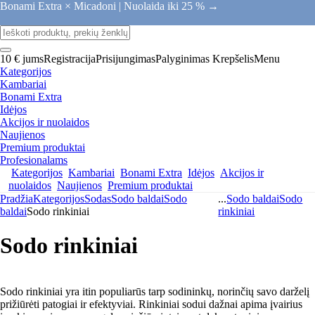
Bonami Extra × Micadoni |
Nuolaida iki 25 % →
10 € jums
Registracija
Prisijungimas
Palyginimas
Krepšelis
Menu
Kategorijos
Kambariai
Bonami Extra
Idėjos
Akcijos ir nuolaidos
Naujienos
Premium produktai
Profesionalams
Kategorijos
Kambariai
Bonami Extra
Idėjos
Akcijos ir
nuolaidos
Naujienos
Premium produktai
Pradžia
Kategorijos
Sodas
Sodo baldai
Sodo
...
Sodo baldai
Sodo
baldai
Sodo rinkiniai
rinkiniai
Sodo rinkiniai
Sodo rinkiniai yra itin populiarūs tarp sodininkų, norinčių savo darželį
prižiūrėti patogiai ir efektyviai. Rinkiniai sodui dažnai apima įvairius