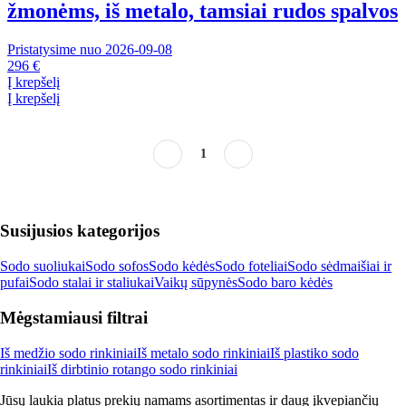
žmonėms, iš metalo, tamsiai rudos spalvos
Pristatysime nuo 2026‑09‑08
296 €
Į krepšelį
Į krepšelį
1
Susijusios kategorijos
Sodo suoliukai
Sodo sofos
Sodo kėdės
Sodo foteliai
Sodo sėdmaišiai ir
pufai
Sodo stalai ir staliukai
Vaikų sūpynės
Sodo baro kėdės
Mėgstamiausi filtrai
Iš medžio sodo rinkiniai
Iš metalo sodo rinkiniai
Iš plastiko sodo
rinkiniai
Iš dirbtinio rotango sodo rinkiniai
Jūsų laukia platus prekių namams asortimentas ir daug įkvepiančių