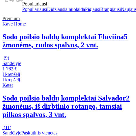
47 rezultatai
Populiariausi
Populiariausi
Didžiausia nuolaida
Pigiausi
Brangiausi
Naujaus
Premium
Kave Home
Sodo poilsio baldų komplektai Flaviina
5
žmonėms, rudos spalvos, 2 vnt.
(
9
)
Sandėlyje
1 762 €
Į krepšelį
Į krepšelį
Keter
Sodo poilsio baldų komplektai Salvador
2
žmonėms, iš dirbtinio rotango, tamsiai
pilkos spalvos, 3 vnt.
(
11
)
Sandėlyje
Paskutinis vienetas