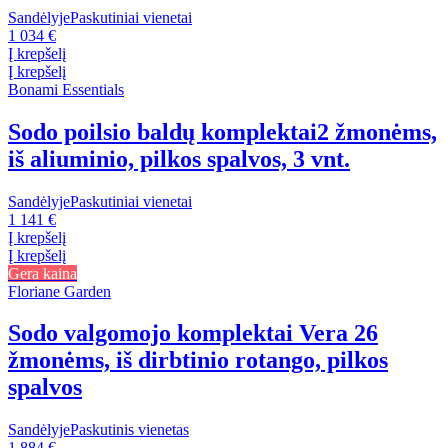
Sandėlyje
Paskutiniai vienetai
1 034 €
Į krepšelį
Į krepšelį
Bonami Essentials
Sodo poilsio baldų komplektai
2 žmonėms,
iš aliuminio, pilkos spalvos, 3 vnt.
Sandėlyje
Paskutiniai vienetai
1 141 €
Į krepšelį
Į krepšelį
Gera kaina
Floriane Garden
Sodo valgomojo komplektai Vera 2
6
žmonėms, iš dirbtinio rotango, pilkos
spalvos
Sandėlyje
Paskutinis vienetas
1 884 €