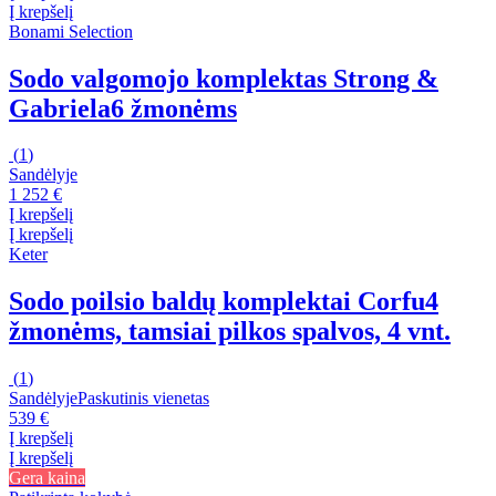
Į krepšelį
Bonami Selection
Sodo valgomojo komplektas Strong &
Gabriela
6 žmonėms
(
1
)
Sandėlyje
1 252 €
Į krepšelį
Į krepšelį
Keter
Sodo poilsio baldų komplektai Corfu
4
žmonėms, tamsiai pilkos spalvos, 4 vnt.
(
1
)
Sandėlyje
Paskutinis vienetas
539 €
Į krepšelį
Į krepšelį
Gera kaina