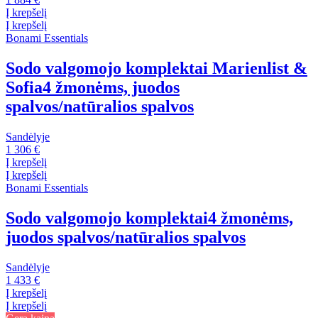
Į krepšelį
Į krepšelį
Bonami Essentials
Sodo valgomojo komplektai Marienlist &
Sofia
4 žmonėms, juodos
spalvos/natūralios spalvos
Sandėlyje
1 306 €
Į krepšelį
Į krepšelį
Bonami Essentials
Sodo valgomojo komplektai
4 žmonėms,
juodos spalvos/natūralios spalvos
Sandėlyje
1 433 €
Į krepšelį
Į krepšelį