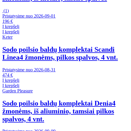
(
1
)
Pristatysime nuo 2026‑09‑01
196 €
Į krepšelį
Į krepšelį
Keter
Sodo poilsio baldų komplektai Scandi
Linea
4 žmonėms, pilkos spalvos, 4 vnt.
Pristatysime nuo 2026‑08‑31
474 €
Į krepšelį
Į krepšelį
Garden Pleasure
Sodo poilsio baldų komplektai Denia
4
žmonėms, iš aliuminio, tamsiai pilkos
spalvos, 4 vnt.