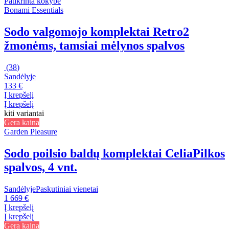
Patikrinta kokybė
Bonami Essentials
Sodo valgomojo komplektai Retro
2
žmonėms, tamsiai mėlynos spalvos
(
38
)
Sandėlyje
133 €
Į krepšelį
Į krepšelį
kiti variantai
Gera kaina
Garden Pleasure
Sodo poilsio baldų komplektai Celia
Pilkos
spalvos, 4 vnt.
Sandėlyje
Paskutiniai vienetai
1 669 €
Į krepšelį
Į krepšelį
Gera kaina