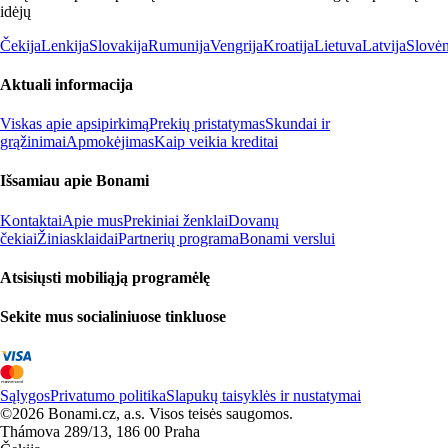
idėjų
Čekija
Lenkija
Slovakija
Rumunija
Vengrija
Kroatija
Lietuva
Latvija
Slovėn
Aktuali informacija
Viskas apie apsipirkimą
Prekių pristatymas
Skundai ir
grąžinimai
Apmokėjimas
Kaip veikia kreditai
Išsamiau apie Bonami
Kontaktai
Apie mus
Prekiniai ženklai
Dovanų
čekiai
Žiniasklaidai
Partnerių programa
Bonami verslui
Atsisiųsti mobiliąją programėlę
Sekite mus socialiniuose tinkluose
Sąlygos
Privatumo politika
Slapukų taisyklės ir nustatymai
©2026 Bonami.cz, a.s. Visos teisės saugomos.
Thámova 289/13, 186 00 Praha