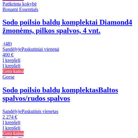
Patikrinta kokybė
Bonami Essentials
Sodo poilsio baldų komplektai Diamond
4
žmonėms, pilkos spalvos, 4 vnt.
(
48
)
Sandėlyje
Paskutiniai vienetai
400 €
Į krepšelį
Į krepšelį
Gera kaina
Geese
Sodo poilsio baldų komplektas
Baltos
spalvos/rudos spalvos
Sandėlyje
Paskutinis vienetas
2 274 €
Į krepšelį
Į krepšelį
Gera kaina