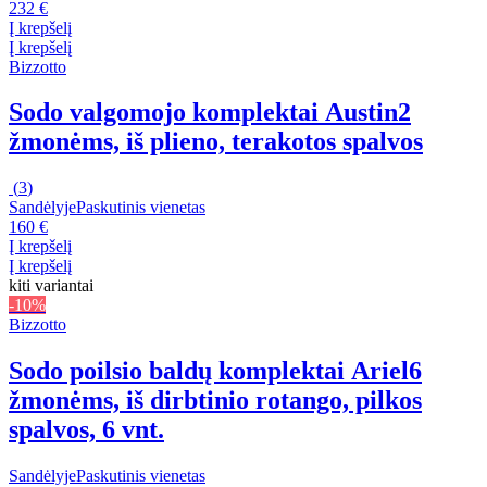
232 €
Į krepšelį
Į krepšelį
Bizzotto
Sodo valgomojo komplektai Austin
2
žmonėms, iš plieno, terakotos spalvos
(
3
)
Sandėlyje
Paskutinis vienetas
160 €
Į krepšelį
Į krepšelį
kiti variantai
-10%
Bizzotto
Sodo poilsio baldų komplektai Ariel
6
žmonėms, iš dirbtinio rotango, pilkos
spalvos, 6 vnt.
Sandėlyje
Paskutinis vienetas