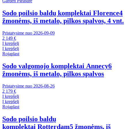
Garden Pleasure
Sodo poilsio baldų komplektai Florence
4
žmonėms, iš metalo, pilkos spalvos, 4 vnt.
Pristatysime nuo 2026‑09‑09
2 149 €
Į krepšelį
Į krepšelį
Rojaplast
Sodo valgomojo komplektai Annecy
6
žmonėms, iš metalo, pilkos spalvos
Pristatysime nuo 2026‑08‑26
2 179 €
Į krepšelį
Į krepšelį
Rojaplast
Sodo poilsio baldų
komplektai Rotterdam
5 žmonėms, iš