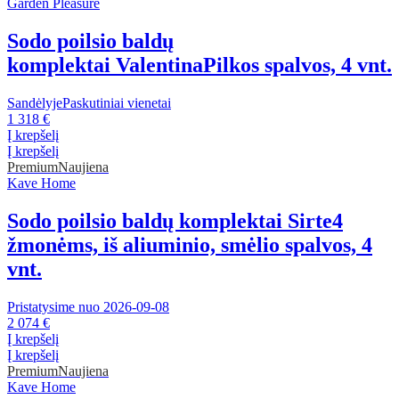
Garden Pleasure
Sodo poilsio baldų
komplektai Valentina
Pilkos spalvos, 4 vnt.
Sandėlyje
Paskutiniai vienetai
1 318 €
Į krepšelį
Į krepšelį
Premium
Naujiena
Kave Home
Sodo poilsio baldų komplektai Sirte
4
žmonėms, iš aliuminio, smėlio spalvos, 4
vnt.
Pristatysime nuo 2026‑09‑08
2 074 €
Į krepšelį
Į krepšelį
Premium
Naujiena
Kave Home