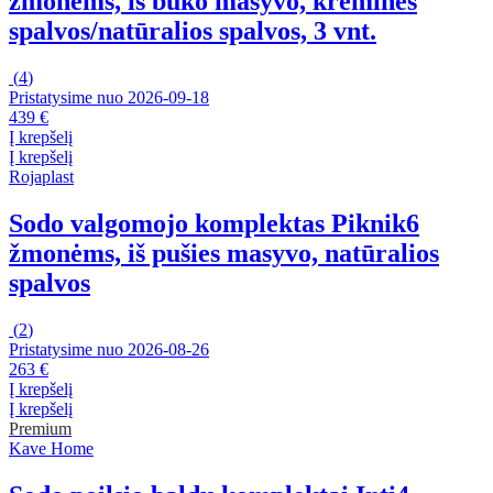
žmonėms, iš buko masyvo, kreminės
spalvos/natūralios spalvos, 3 vnt.
(
4
)
Pristatysime nuo 2026‑09‑18
439 €
Į krepšelį
Į krepšelį
Rojaplast
Sodo valgomojo komplektas Piknik
6
žmonėms, iš pušies masyvo, natūralios
spalvos
(
2
)
Pristatysime nuo 2026‑08‑26
263 €
Į krepšelį
Į krepšelį
Premium
Kave Home