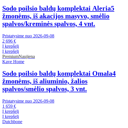
Sodo poilsio baldų komplektai Aleria
5
žmonėms, iš akacijos masyvo, smėlio
spalvos/kreminės spalvos, 4 vnt.
Pristatysime nuo 2026‑09‑08
2 696 €
Į krepšelį
Į krepšelį
Premium
Naujiena
Kave Home
Sodo poilsio baldų komplektai Omala
4
žmonėms, iš aliuminio, žalios
spalvos/smėlio spalvos, 3 vnt.
Pristatysime nuo 2026‑09‑08
1 659 €
Į krepšelį
Į krepšelį
Dutchbone