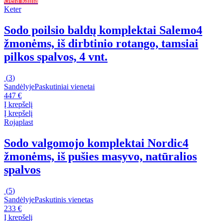
Gera kaina
Keter
Sodo poilsio baldų komplektai Salemo
4
žmonėms, iš dirbtinio rotango, tamsiai
pilkos spalvos, 4 vnt.
(
3
)
Sandėlyje
Paskutiniai vienetai
447 €
Į krepšelį
Į krepšelį
Rojaplast
Sodo valgomojo komplektai Nordic
4
žmonėms, iš pušies masyvo, natūralios
spalvos
(
5
)
Sandėlyje
Paskutinis vienetas
233 €
Į krepšelį