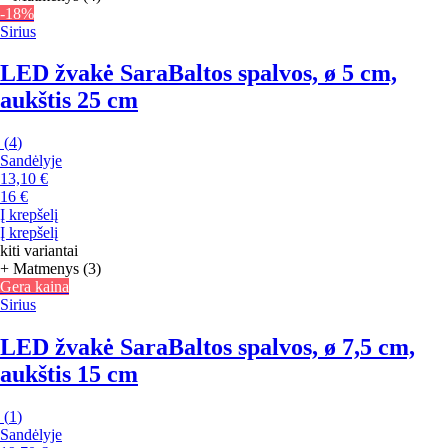
-18%
Sirius
LED žvakė Sara
Baltos spalvos, ø 5 cm,
aukštis 25 cm
(
4
)
Sandėlyje
13,10 €
16 €
Į krepšelį
Į krepšelį
kiti variantai
+ Matmenys (3)
Gera kaina
Sirius
LED žvakė Sara
Baltos spalvos, ø 7,5 cm,
aukštis 15 cm
(
1
)
Sandėlyje