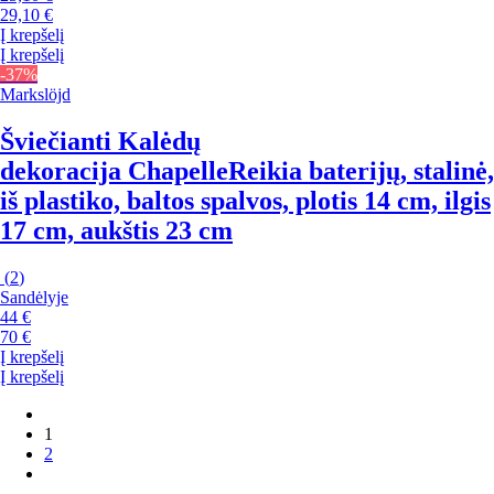
29,10 €
Į krepšelį
Į krepšelį
-37%
Markslöjd
Šviečianti Kalėdų
dekoracija Chapelle
Reikia baterijų, stalinė,
iš plastiko, baltos spalvos, plotis 14 cm, ilgis
17 cm, aukštis 23 cm
(
2
)
Sandėlyje
44 €
70 €
Į krepšelį
Į krepšelį
1
2