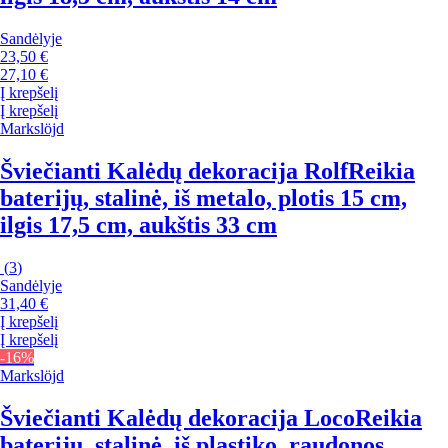
Sandėlyje
23,50 €
27,10 €
Į krepšelį
Į krepšelį
Markslöjd
Šviečianti Kalėdų dekoracija Rolf
Reikia
baterijų, stalinė, iš metalo, plotis 15 cm,
ilgis 17,5 cm, aukštis 33 cm
(
3
)
Sandėlyje
31,40 €
Į krepšelį
Į krepšelį
-16%
Markslöjd
Šviečianti Kalėdų dekoracija Loco
Reikia
baterijų, stalinė, iš plastiko, raudonos