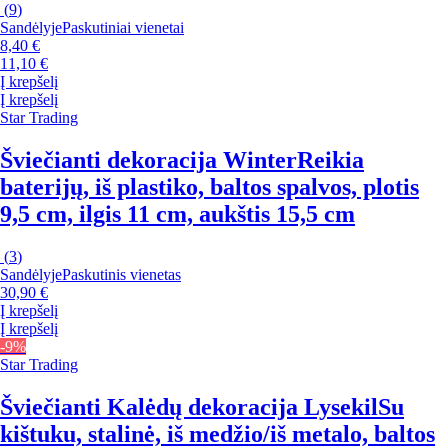
(
9
)
Sandėlyje
Paskutiniai vienetai
8,40 €
11,10 €
Į krepšelį
Į krepšelį
Star Trading
Šviečianti dekoracija Winter
Reikia
baterijų, iš plastiko, baltos spalvos, plotis
9,5 cm, ilgis 11 cm, aukštis 15,5 cm
(
3
)
Sandėlyje
Paskutinis vienetas
30,90 €
Į krepšelį
Į krepšelį
-9%
Star Trading
Šviečianti Kalėdų dekoracija Lysekil
Su
kištuku, stalinė, iš medžio/iš metalo, baltos