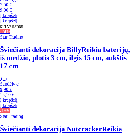
7,50 €
9,90 €
Į krepšelį
Į krepšelį
kiti variantai
-24%
Star Trading
Šviečianti dekoracija Billy
Reikia baterijų,
iš medžio, plotis 3 cm, ilgis 15 cm, aukštis
17 cm
(
1
)
Sandėlyje
9,90 €
13,10 €
Į krepšelį
Į krepšelį
-15%
Star Trading
Šviečianti dekoracija Nutcracker
Reikia