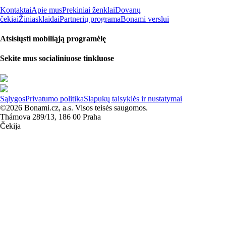
Kontaktai
Apie mus
Prekiniai ženklai
Dovanų
čekiai
Žiniasklaidai
Partnerių programa
Bonami verslui
Atsisiųsti mobiliąją programėlę
Sekite mus socialiniuose tinkluose
Sąlygos
Privatumo politika
Slapukų taisyklės ir nustatymai
©2026 Bonami.cz, a.s. Visos teisės saugomos.
Thámova 289/13, 186 00 Praha
Čekija