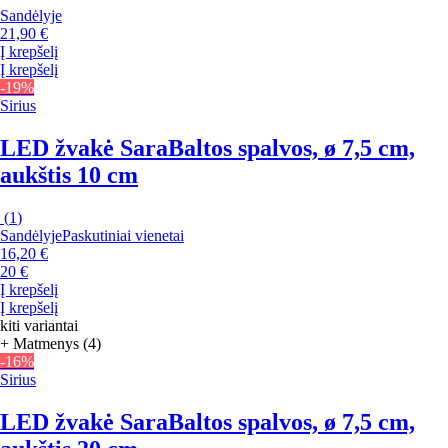
Sandėlyje
21,90 €
Į krepšelį
Į krepšelį
-19%
Sirius
LED žvakė Sara
Baltos spalvos, ø 7,5 cm,
aukštis 10 cm
(
1
)
Sandėlyje
Paskutiniai vienetai
16,20 €
20 €
Į krepšelį
Į krepšelį
kiti variantai
+ Matmenys (4)
-16%
Sirius
LED žvakė Sara
Baltos spalvos, ø 7,5 cm,