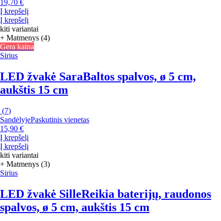
19,70 €
Į krepšelį
Į krepšelį
kiti variantai
+ Matmenys (4)
Gera kaina
Sirius
LED žvakė Sara
Baltos spalvos, ø 5 cm,
aukštis 15 cm
(
7
)
Sandėlyje
Paskutinis vienetas
15,90 €
Į krepšelį
Į krepšelį
kiti variantai
+ Matmenys (3)
Sirius
LED žvakė Sille
Reikia baterijų, raudonos
spalvos, ø 5 cm, aukštis 15 cm