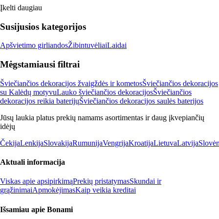
Įkelti daugiau
Susijusios kategorijos
Apšvietimo girliandos
Žibintuvėliai
Laidai
Mėgstamiausi filtrai
Šviečiančios dekoracijos žvaigždės ir kometos
Šviečiančios dekoracijos
su Kalėdų motyvu
Lauko šviečiančios dekoracijos
Šviečiančios
dekoracijos reikia baterijų
Šviečiančios dekoracijos saulės baterijos
Jūsų laukia platus prekių namams asortimentas ir daug įkvepiančių
idėjų
Čekija
Lenkija
Slovakija
Rumunija
Vengrija
Kroatija
Lietuva
Latvija
Slovėn
Aktuali informacija
Viskas apie apsipirkimą
Prekių pristatymas
Skundai ir
grąžinimai
Apmokėjimas
Kaip veikia kreditai
Išsamiau apie Bonami