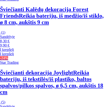
Šviečianti Kalėdų dekoracija Forest
Friends
Reikia baterijų, iš medžio/iš stiklo,
ø 8 cm, aukštis 9 cm
(
1
)
Sandėlyje
8,30 €
9,90 €
Į krepšelį
Į krepšelį
-24%
Star Trading
Šviečianti dekoracija Joylight
Reikia
baterijų, iš tekstilės/iš plastiko, baltos
spalvos/pilkos spalvos, ø 6,5 cm, aukštis 18
cm
(
5
)
Sandėlyje