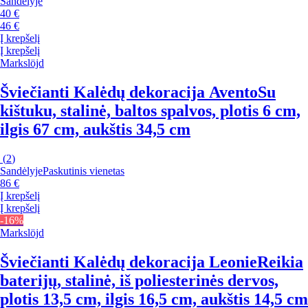
Sandėlyje
40 €
46 €
Į krepšelį
Į krepšelį
Markslöjd
Šviečianti Kalėdų dekoracija Avento
Su
kištuku, stalinė, baltos spalvos, plotis 6 cm,
ilgis 67 cm, aukštis 34,5 cm
(
2
)
Sandėlyje
Paskutinis vienetas
86 €
Į krepšelį
Į krepšelį
-16%
Markslöjd
Šviečianti Kalėdų dekoracija Leonie
Reikia
baterijų, stalinė, iš poliesterinės dervos,
plotis 13,5 cm, ilgis 16,5 cm, aukštis 14,5 cm