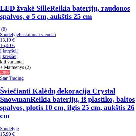
LED žvakė Sille
Reikia baterijų, raudonos
spalvos, ø 5 cm, aukštis 25 cm
(
8
)
Sandėlyje
Paskutiniai vienetai
13,10 €
16,40 €
Į krepšelį
Į krepšelį
kiti variantai
+ Matmenys (2)
-28%
Star Trading
Šviečianti Kalėdų dekoracija Crystal
Snowman
Reikia baterijų, iš plastiko, baltos
spalvos, plotis 10 cm, ilgis 25 cm, aukštis 26
cm
Sandėlyje
15,90 €