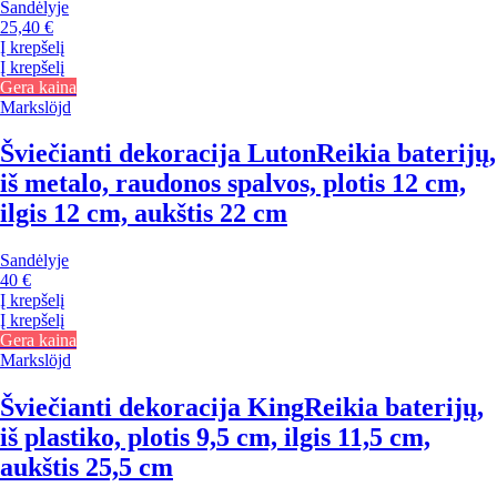
Sandėlyje
25,40 €
Į krepšelį
Į krepšelį
Gera kaina
Markslöjd
Šviečianti dekoracija Luton
Reikia baterijų,
iš metalo, raudonos spalvos, plotis 12 cm,
ilgis 12 cm, aukštis 22 cm
Sandėlyje
40 €
Į krepšelį
Į krepšelį
Gera kaina
Markslöjd
Šviečianti dekoracija King
Reikia baterijų,
iš plastiko, plotis 9,5 cm, ilgis 11,5 cm,
aukštis 25,5 cm