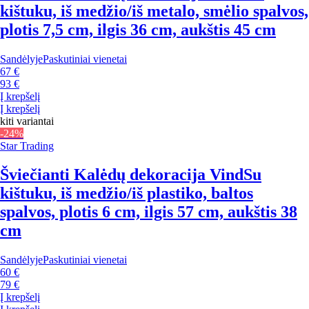
kištuku, iš medžio/iš metalo, smėlio spalvos,
plotis 7,5 cm, ilgis 36 cm, aukštis 45 cm
Sandėlyje
Paskutiniai vienetai
67 €
93 €
Į krepšelį
Į krepšelį
kiti variantai
-24%
Star Trading
Šviečianti Kalėdų dekoracija Vind
Su
kištuku, iš medžio/iš plastiko, baltos
spalvos, plotis 6 cm, ilgis 57 cm, aukštis 38
cm
Sandėlyje
Paskutiniai vienetai
60 €
79 €
Į krepšelį