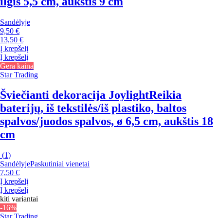
ilgis 5,5 cm, aukštis 9 cm
Sandėlyje
9,50 €
13,50 €
Į krepšelį
Į krepšelį
Gera kaina
Star Trading
Šviečianti dekoracija Joylight
Reikia
baterijų, iš tekstilės/iš plastiko, baltos
spalvos/juodos spalvos, ø 6,5 cm, aukštis 18
cm
(
1
)
Sandėlyje
Paskutiniai vienetai
7,50 €
Į krepšelį
Į krepšelį
kiti variantai
-16%
Star Trading