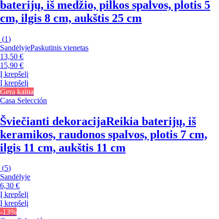
baterijų, iš medžio, pilkos spalvos, plotis 5
cm, ilgis 8 cm, aukštis 25 cm
(
1
)
Sandėlyje
Paskutinis vienetas
13,50 €
15,90 €
Į krepšelį
Į krepšelį
Gera kaina
Casa Selección
Šviečianti dekoracija
Reikia baterijų, iš
keramikos, raudonos spalvos, plotis 7 cm,
ilgis 11 cm, aukštis 11 cm
(
5
)
Sandėlyje
6,30 €
Į krepšelį
Į krepšelį
-13%