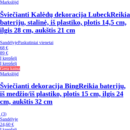
Markslöjd
Šviečianti Kalėdų dekoracija Lubeck
Reikia
baterijų, stalinė, iš plastiko, plotis 14,5 cm,
ilgis 28 cm, aukštis 21 cm
Sandėlyje
Paskutiniai vienetai
68 €
89 €
Į krepšelį
Į krepšelį
Gera kaina
Markslöjd
Šviečianti dekoracija Bing
Reikia baterijų,
iš medžio/iš plastiko, plotis 15 cm, ilgis 24
cm, aukštis 32 cm
(
3
)
Sandėlyje
24,60 €
Į krepšelį