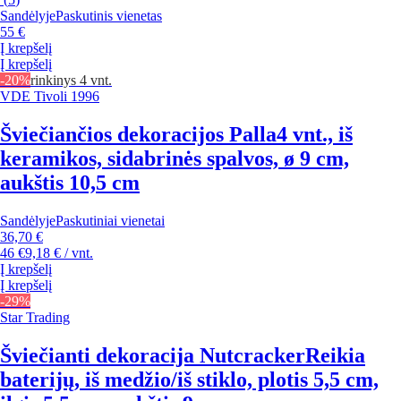
Sandėlyje
Paskutinis vienetas
55 €
Į krepšelį
Į krepšelį
-20%
rinkinys 4 vnt.
VDE Tivoli 1996
Šviečiančios dekoracijos Palla
4 vnt., iš
keramikos, sidabrinės spalvos, ø 9 cm,
aukštis 10,5 cm
Sandėlyje
Paskutiniai vienetai
36,70 €
46 €
9,18 € / vnt.
Į krepšelį
Į krepšelį
-29%
Star Trading
Šviečianti dekoracija Nutcracker
Reikia
baterijų, iš medžio/iš stiklo, plotis 5,5 cm,