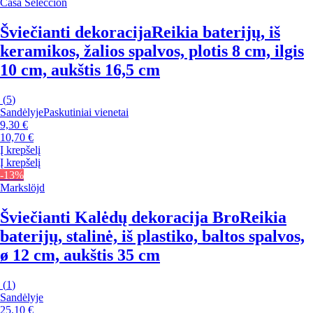
Casa Selección
Šviečianti dekoracija
Reikia baterijų, iš
keramikos, žalios spalvos, plotis 8 cm, ilgis
10 cm, aukštis 16,5 cm
(
5
)
Sandėlyje
Paskutiniai vienetai
9,30 €
10,70 €
Į krepšelį
Į krepšelį
-13%
Markslöjd
Šviečianti Kalėdų dekoracija Bro
Reikia
baterijų, stalinė, iš plastiko, baltos spalvos,
ø 12 cm, aukštis 35 cm
(
1
)
Sandėlyje
25,10 €