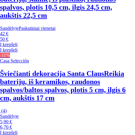
spalvos, plotis 10,5 cm, ilgis 24,5 cm,
aukštis 22,5 cm
Sandėlyje
Paskutiniai vienetai
42 €
50 €
Į krepšelį
Į krepšelį
-11%
Casa Selección
Šviečianti dekoracija Santa Claus
Reikia
baterijų, iš keramikos, raudonos
spalvos/baltos spalvos, plotis 5 cm, ilgis 6
cm, aukštis 17 cm
(
4
)
Sandėlyje
5,90 €
6,70 €
Į krepšelį