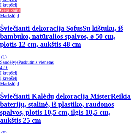
Į krepšelį
Gera kaina
Markslöjd
Šviečianti dekoracija Sofus
Su kištuku, iš
bambuko, natūralios spalvos, ø 50 cm,
plotis 12 cm, aukštis 48 cm
(
1
)
Sandėlyje
Paskutinis vienetas
42 €
Į krepšelį
Į krepšelį
Markslöjd
Šviečianti Kalėdų dekoracija Mister
Reikia
baterijų, stalinė, iš plastiko, raudonos
spalvos, plotis 10,5 cm, ilgis 10,5 cm,
aukštis 25 cm
(
5
)