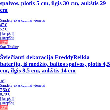
spalvos, plotis 5 cm, ilgis 30 cm, aukštis 29
cm
Sandėlyje
Paskutiniai vienetai
47 €
52 €
Į krepšelį
Į krepšelį
-13%
Star Trading
Šviečianti dekoracija Freddy
Reikia
baterijų, iš medžio, baltos spalvos, plotis 4,5
cm, ilgis 8,5 cm, aukštis 14 cm
(
8
)
Sandėlyje
Paskutiniai vienetai
7,50 €
8,70 €
Į krepšelį
Į krepšelį
-23%