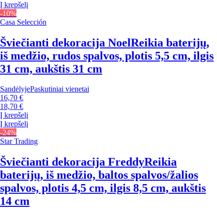
Į krepšelį
-10%
Casa Selección
Šviečianti dekoracija Noel
Reikia baterijų,
iš medžio, rudos spalvos, plotis 5,5 cm, ilgis
31 cm, aukštis 31 cm
Sandėlyje
Paskutiniai vienetai
16,70 €
18,70 €
Į krepšelį
Į krepšelį
-24%
Star Trading
Šviečianti dekoracija Freddy
Reikia
baterijų, iš medžio, baltos spalvos/žalios
spalvos, plotis 4,5 cm, ilgis 8,5 cm, aukštis
14 cm