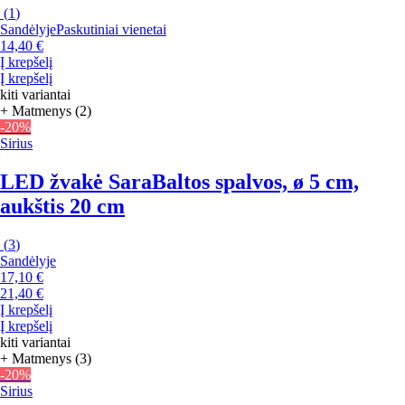
(
1
)
Sandėlyje
Paskutiniai vienetai
14,40 €
Į krepšelį
Į krepšelį
kiti variantai
+ Matmenys (2)
-20%
Sirius
LED žvakė Sara
Baltos spalvos, ø 5 cm,
aukštis 20 cm
(
3
)
Sandėlyje
17,10 €
21,40 €
Į krepšelį
Į krepšelį
kiti variantai
+ Matmenys (3)
-20%
Sirius