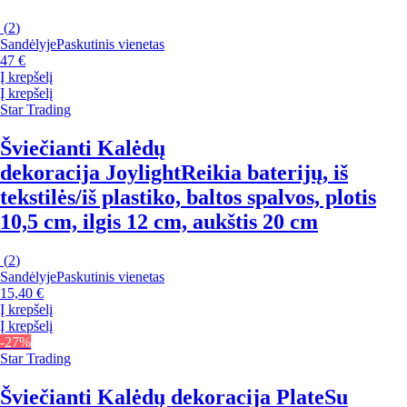
(
2
)
Sandėlyje
Paskutinis vienetas
47 €
Į krepšelį
Į krepšelį
Star Trading
Šviečianti Kalėdų
dekoracija Joylight
Reikia baterijų, iš
tekstilės/iš plastiko, baltos spalvos, plotis
10,5 cm, ilgis 12 cm, aukštis 20 cm
(
2
)
Sandėlyje
Paskutinis vienetas
15,40 €
Į krepšelį
Į krepšelį
-27%
Star Trading
Šviečianti Kalėdų dekoracija Plate
Su