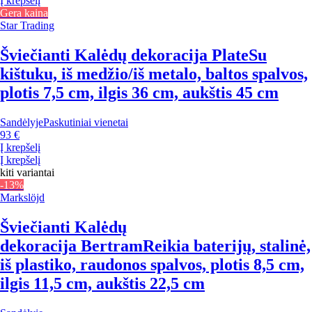
Į krepšelį
Gera kaina
Star Trading
Šviečianti Kalėdų dekoracija Plate
Su
kištuku, iš medžio/iš metalo, baltos spalvos,
plotis 7,5 cm, ilgis 36 cm, aukštis 45 cm
Sandėlyje
Paskutiniai vienetai
93 €
Į krepšelį
Į krepšelį
kiti variantai
-13%
Markslöjd
Šviečianti Kalėdų
dekoracija Bertram
Reikia baterijų, stalinė,
iš plastiko, raudonos spalvos, plotis 8,5 cm,
ilgis 11,5 cm, aukštis 22,5 cm