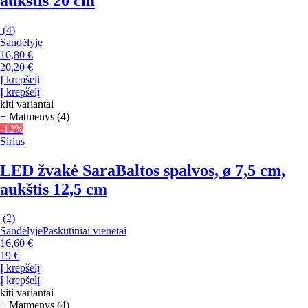
aukštis 20 cm
(
4
)
Sandėlyje
16,80 €
20,20 €
Į krepšelį
Į krepšelį
kiti variantai
+ Matmenys (4)
-12%
Sirius
LED žvakė Sara
Baltos spalvos, ø 7,5 cm,
aukštis 12,5 cm
(
2
)
Sandėlyje
Paskutiniai vienetai
16,60 €
19 €
Į krepšelį
Į krepšelį
kiti variantai
+ Matmenys (4)