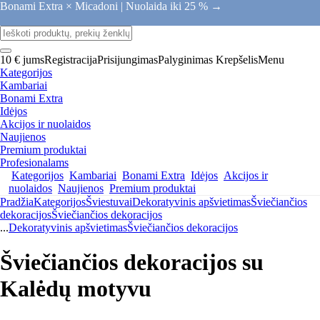
Bonami Extra × Micadoni |
Nuolaida iki 25 % →
10 € jums
Registracija
Prisijungimas
Palyginimas
Krepšelis
Menu
Kategorijos
Kambariai
Bonami Extra
Idėjos
Akcijos ir nuolaidos
Naujienos
Premium produktai
Profesionalams
Kategorijos
Kambariai
Bonami Extra
Idėjos
Akcijos ir
nuolaidos
Naujienos
Premium produktai
Pradžia
Kategorijos
Šviestuvai
Dekoratyvinis apšvietimas
Šviečiančios
dekoracijos
Šviečiančios dekoracijos
...
Dekoratyvinis apšvietimas
Šviečiančios dekoracijos
Šviečiančios dekoracijos su
Kalėdų motyvu