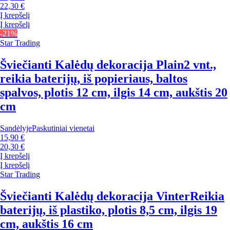
22,30 €
Į krepšelį
Į krepšelį
-21%
Star Trading
Šviečianti Kalėdų dekoracija Plain
2 vnt.,
reikia baterijų, iš popieriaus, baltos
spalvos, plotis 12 cm, ilgis 14 cm, aukštis 20
cm
Sandėlyje
Paskutiniai vienetai
15,90 €
20,30 €
Į krepšelį
Į krepšelį
Star Trading
Šviečianti Kalėdų dekoracija Vinter
Reikia
baterijų, iš plastiko, plotis 8,5 cm, ilgis 19
cm, aukštis 16 cm