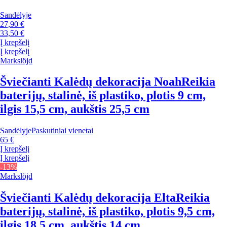
Sandėlyje
27,90 €
33,50 €
Į krepšelį
Į krepšelį
Markslöjd
Šviečianti Kalėdų dekoracija Noah
Reikia
baterijų, stalinė, iš plastiko, plotis 9 cm,
ilgis 15,5 cm, aukštis 25,5 cm
Sandėlyje
Paskutiniai vienetai
65 €
Į krepšelį
Į krepšelį
-13%
Markslöjd
Šviečianti Kalėdų dekoracija Elta
Reikia
baterijų, stalinė, iš plastiko, plotis 9,5 cm,
ilgis 18,5 cm, aukštis 14 cm