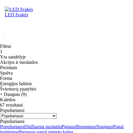
LED žvakės
Filtrai
1
Yra sandėlyje
Akcijos ir nuolaidos
Premium
Spalva
Forma
Energijos šaltinis
Šviestuvų ypatybės
+ Daugiau (9)
Kalėdos
67 rezultatai
Populiariausi
Populiariausi
Populiariausi
Didžiausia nuolaida
Pigiausi
Brangiausi
Naujausi
Pagal
įvertinimą
Pigiausia pagal vieneto kainą