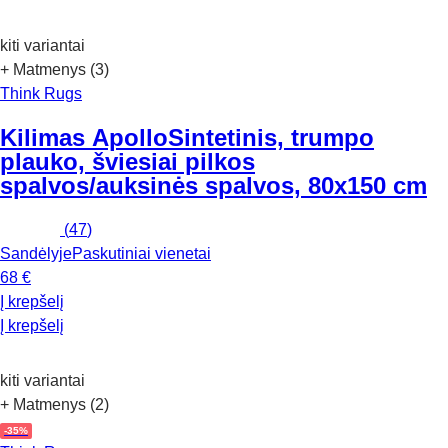
kiti variantai
+ Matmenys (3)
Think Rugs
Kilimas Apollo
Sintetinis, trumpo
plauko, šviesiai pilkos
spalvos/auksinės spalvos, 80x150 cm
(
47
)
Sandėlyje
Paskutiniai vienetai
68 €
Į krepšelį
Į krepšelį
kiti variantai
+ Matmenys (2)
-35%