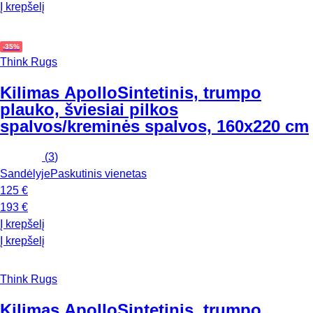
Į krepšelį
-35%
Think Rugs
Kilimas Apollo
Sintetinis, trumpo
plauko, šviesiai pilkos
spalvos/kreminės spalvos, 160x220 cm
(
3
)
Sandėlyje
Paskutinis vienetas
125 €
193 €
Į krepšelį
Į krepšelį
Think Rugs
Kilimas Apollo
Sintetinis, trumpo