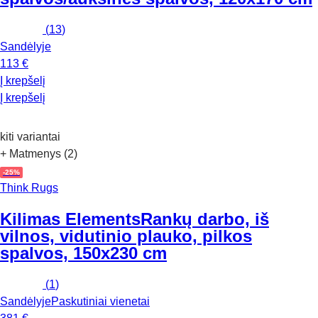
(
13
)
Sandėlyje
113 €
Į krepšelį
Į krepšelį
kiti variantai
+ Matmenys (2)
-25%
Think Rugs
Kilimas Elements
Rankų darbo, iš
vilnos, vidutinio plauko, pilkos
spalvos, 150x230 cm
(
1
)
Sandėlyje
Paskutiniai vienetai