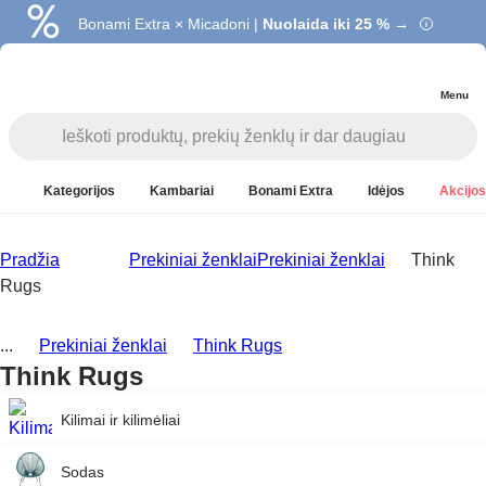
Bonami Extra × Micadoni |
Nuolaida iki 25 % →
Menu
Kategorijos
Kambariai
Bonami Extra
Idėjos
Akcijos
Pradžia
Prekiniai ženklai
Prekiniai ženklai
Think
Rugs
...
Prekiniai ženklai
Think Rugs
Think Rugs
Kilimai ir kilimėliai
Sodas