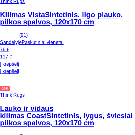
Think Rugs
Kilimas Vista
Sintetinis, ilgo plauko,
pilkos spalvos, 120x170 cm
(
91
)
Sandėlyje
Paskutiniai vienetai
76 €
117 €
Į krepšelį
Į krepšelį
-20%
Think Rugs
Lauko ir vidaus
kilimas Coast
Sintetinis, lygus, šviesiai
pilkos spalvos, 120x170 cm