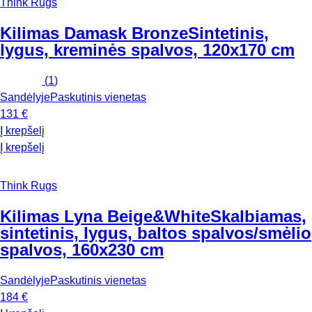
Think Rugs
Kilimas Damask Bronze
Sintetinis,
lygus, kreminės spalvos, 120x170 cm
(
1
)
Sandėlyje
Paskutinis vienetas
131 €
Į krepšelį
Į krepšelį
Think Rugs
Kilimas Lyna Beige&White
Skalbiamas,
sintetinis, lygus, baltos spalvos/smėlio
spalvos, 160x230 cm
Sandėlyje
Paskutinis vienetas
184 €