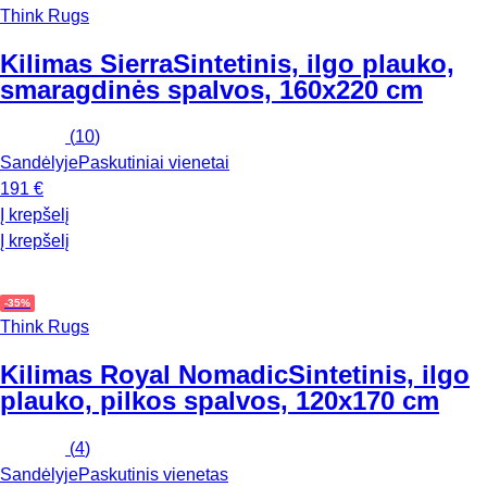
Think Rugs
Kilimas Sierra
Sintetinis, ilgo plauko,
smaragdinės spalvos, 160x220 cm
(
10
)
Sandėlyje
Paskutiniai vienetai
191 €
Į krepšelį
Į krepšelį
-35%
Think Rugs
Kilimas Royal Nomadic
Sintetinis, ilgo
plauko, pilkos spalvos, 120x170 cm
(
4
)
Sandėlyje
Paskutinis vienetas