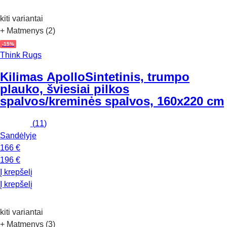
kiti variantai
+ Matmenys (2)
-15%
Think Rugs
Kilimas Apollo
Sintetinis, trumpo
plauko, šviesiai pilkos
spalvos/kreminės spalvos, 160x220 cm
(
11
)
Sandėlyje
166 €
196 €
Į krepšelį
Į krepšelį
kiti variantai
+ Matmenys (3)