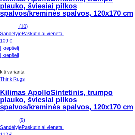
plauko, šviesiai pilkos
spalvos/kreminės spalvos, 120x170 cm
(
10
)
Sandėlyje
Paskutiniai vienetai
109 €
Į krepšelį
Į krepšelį
kiti variantai
Think Rugs
Kilimas Apollo
Sintetinis, trumpo
plauko, šviesiai pilkos
spalvos/kreminės spalvos, 120x170 cm
(
9
)
Sandėlyje
Paskutiniai vienetai
112 €