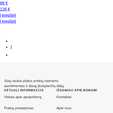
88 €
136 €
Į krepšelį
Į krepšelį
1
Jūsų laukia platus prekių namams
asortimentas ir daug įkvepiančių idėjų
AKTUALI INFORMACIJA
IŠSAMIAU APIE BONAMI
Viskas apie apsipirkimą
Kontaktai
Prekių pristatymas
Apie mus