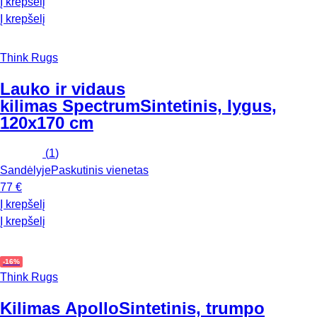
Į krepšelį
Į krepšelį
Think Rugs
Lauko ir vidaus
kilimas Spectrum
Sintetinis, lygus,
120x170 cm
(
1
)
Sandėlyje
Paskutinis vienetas
77 €
Į krepšelį
Į krepšelį
-16%
Think Rugs
Kilimas Apollo
Sintetinis, trumpo