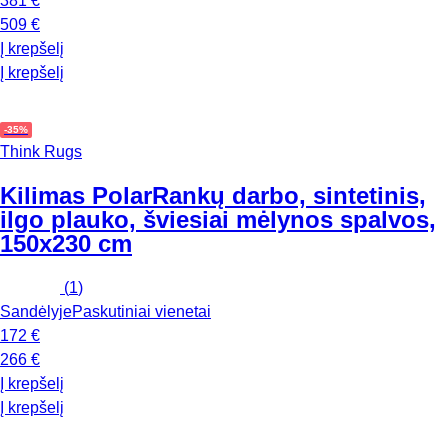
381 €
509 €
Į krepšelį
Į krepšelį
-35%
Think Rugs
Kilimas Polar
Rankų darbo, sintetinis,
ilgo plauko, šviesiai mėlynos spalvos,
150x230 cm
(
1
)
Sandėlyje
Paskutiniai vienetai
172 €
266 €
Į krepšelį
Į krepšelį