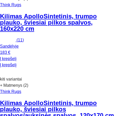
Think Rugs
Kilimas Apollo
Sintetinis, trumpo
plauko, šviesiai pilkos spalvos,
160x220 cm
(
11
)
Sandėlyje
183 €
Į krepšelį
Į krepšelį
kiti variantai
+ Matmenys (2)
Think Rugs
Kilimas Apollo
Sintetinis, trumpo
plauko, šviesiai pilkos
spalvos/auksinės spalvos, 120x170 cm