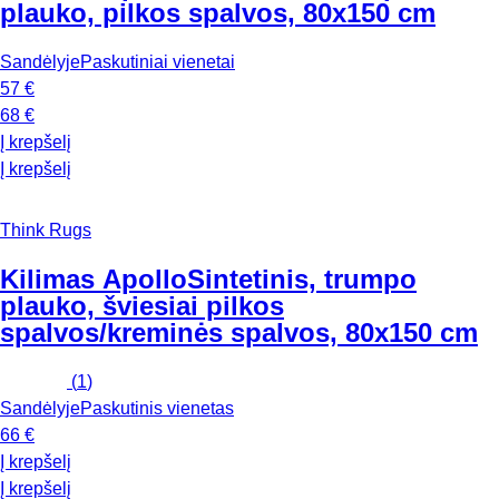
plauko, pilkos spalvos, 80x150 cm
Sandėlyje
Paskutiniai vienetai
57 €
68 €
Į krepšelį
Į krepšelį
Think Rugs
Kilimas Apollo
Sintetinis, trumpo
plauko, šviesiai pilkos
spalvos/kreminės spalvos, 80x150 cm
(
1
)
Sandėlyje
Paskutinis vienetas
66 €
Į krepšelį
Į krepšelį