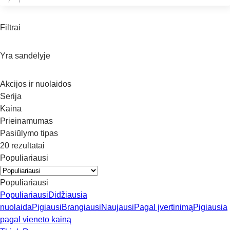
Filtrai
Yra sandėlyje
Akcijos ir nuolaidos
Serija
Kaina
Prieinamumas
Pasiūlymo tipas
20 rezultatai
Populiariausi
Populiariausi
Populiariausi
Didžiausia
nuolaida
Pigiausi
Brangiausi
Naujausi
Pagal įvertinimą
Pigiausia
pagal vieneto kainą