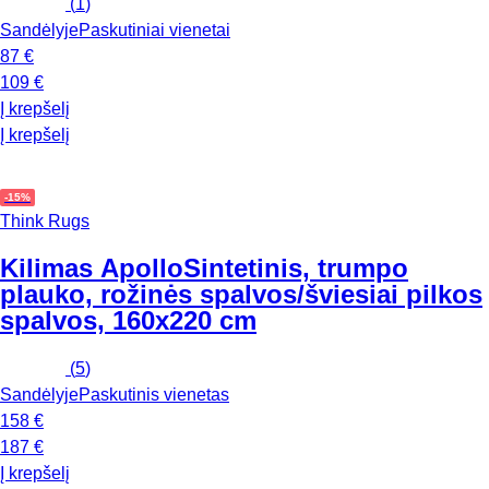
(
1
)
Sandėlyje
Paskutiniai vienetai
87 €
109 €
Į krepšelį
Į krepšelį
-15%
Think Rugs
Kilimas Apollo
Sintetinis, trumpo
plauko, rožinės spalvos/šviesiai pilkos
spalvos, 160x220 cm
(
5
)
Sandėlyje
Paskutinis vienetas
158 €
187 €
Į krepšelį