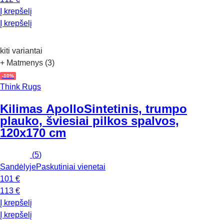
Į krepšelį
Į krepšelį
kiti variantai
+ Matmenys (3)
-10%
Think Rugs
Kilimas Apollo
Sintetinis, trumpo
plauko, šviesiai pilkos spalvos,
120x170 cm
(
5
)
Sandėlyje
Paskutiniai vienetai
101 €
113 €
Į krepšelį
Į krepšelį