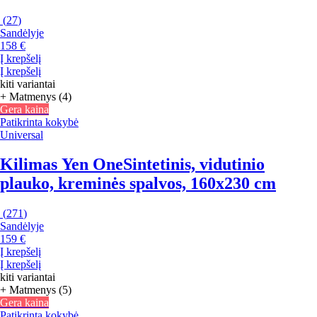
(
27
)
Sandėlyje
158 €
Į krepšelį
Į krepšelį
kiti variantai
+ Matmenys (4)
Gera kaina
Patikrinta kokybė
Universal
Kilimas Yen One
Sintetinis, vidutinio
plauko, kreminės spalvos, 160x230 cm
(
271
)
Sandėlyje
159 €
Į krepšelį
Į krepšelį
kiti variantai
+ Matmenys (5)
Gera kaina
Patikrinta kokybė