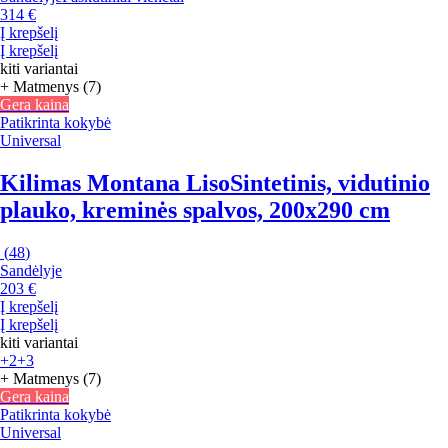
314 €
Į krepšelį
Į krepšelį
kiti variantai
+ Matmenys (7)
Gera kaina
Patikrinta kokybė
Universal
Kilimas Montana Liso
Sintetinis, vidutinio
plauko, kreminės spalvos, 200x290 cm
(
48
)
Sandėlyje
203 €
Į krepšelį
Į krepšelį
kiti variantai
+2
+3
+ Matmenys (7)
Gera kaina
Patikrinta kokybė
Universal