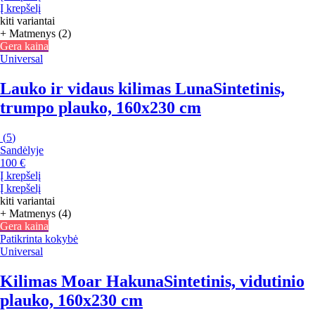
Į krepšelį
kiti variantai
+ Matmenys (2)
Gera kaina
Universal
Lauko ir vidaus kilimas Luna
Sintetinis,
trumpo plauko, 160x230 cm
(
5
)
Sandėlyje
100 €
Į krepšelį
Į krepšelį
kiti variantai
+ Matmenys (4)
Gera kaina
Patikrinta kokybė
Universal
Kilimas Moar Hakuna
Sintetinis, vidutinio
plauko, 160x230 cm