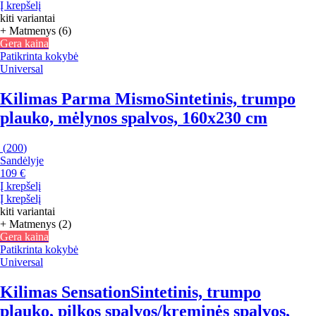
Į krepšelį
kiti variantai
+ Matmenys (6)
Gera kaina
Patikrinta kokybė
Universal
Kilimas Parma Mismo
Sintetinis, trumpo
plauko, mėlynos spalvos, 160x230 cm
(
200
)
Sandėlyje
109 €
Į krepšelį
Į krepšelį
kiti variantai
+ Matmenys (2)
Gera kaina
Patikrinta kokybė
Universal
Kilimas Sensation
Sintetinis, trumpo
plauko, pilkos spalvos/kreminės spalvos,