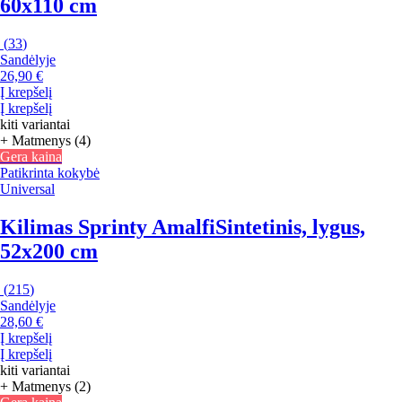
60x110 cm
(
33
)
Sandėlyje
26,90 €
Į krepšelį
Į krepšelį
kiti variantai
+ Matmenys (4)
Gera kaina
Patikrinta kokybė
Universal
Kilimas Sprinty Amalfi
Sintetinis, lygus,
52x200 cm
(
215
)
Sandėlyje
28,60 €
Į krepšelį
Į krepšelį
kiti variantai
+ Matmenys (2)