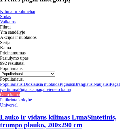
Kilimai ir kilimėliai
Sodas
Vaikams
Filtrai
Yra sandėlyje
Akcijos ir nuolaidos
Serija
Kaina
Prieinamumas
Pasiūlymo tipas
992 rezultatai
Populiariausi
Populiariausi
Populiariausi
Didžiausia nuolaida
Pigiausi
Brangiausi
Naujausi
Pagal
įvertinimą
Pigiausia pagal vieneto kainą
Gera kaina
Patikrinta kokybė
Universal
Lauko ir vidaus kilimas Luna
Sintetinis,
trumpo plauko, 200x290 cm