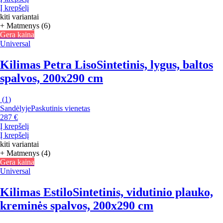
Į krepšelį
kiti variantai
+ Matmenys (6)
Gera kaina
Universal
Kilimas Petra Liso
Sintetinis, lygus, baltos
spalvos, 200x290 cm
(
1
)
Sandėlyje
Paskutinis vienetas
287 €
Į krepšelį
Į krepšelį
kiti variantai
+ Matmenys (4)
Gera kaina
Universal
Kilimas Estilo
Sintetinis, vidutinio plauko,
kreminės spalvos, 200x290 cm