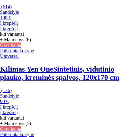
(
614
)
Sandėlyje
100 €
Į krepšelį
Į krepšelį
kiti variantai
+ Matmenys (6)
Gera kaina
Patikrinta kokybė
Universal
Kilimas Yen One
Sintetinis, vidutinio
plauko, kreminės spalvos, 120x170 cm
(
136
)
Sandėlyje
90 €
Į krepšelį
Į krepšelį
kiti variantai
+ Matmenys (5)
Gera kaina
Patikrinta kokybė