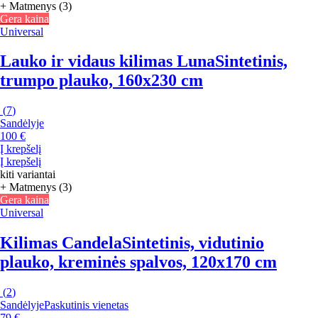
+ Matmenys (3)
Gera kaina
Universal
Lauko ir vidaus kilimas Luna
Sintetinis,
trumpo plauko, 160x230 cm
(
7
)
Sandėlyje
100 €
Į krepšelį
Į krepšelį
kiti variantai
+ Matmenys (3)
Gera kaina
Universal
Kilimas Candela
Sintetinis, vidutinio
plauko, kreminės spalvos, 120x170 cm
(
2
)
Sandėlyje
Paskutinis vienetas
79 €