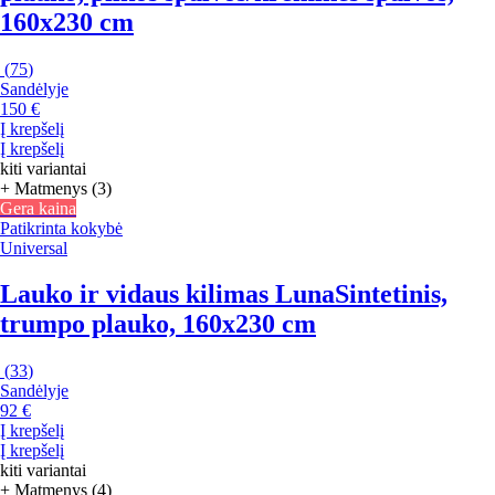
160x230 cm
(
75
)
Sandėlyje
150 €
Į krepšelį
Į krepšelį
kiti variantai
+ Matmenys (3)
Gera kaina
Patikrinta kokybė
Universal
Lauko ir vidaus kilimas Luna
Sintetinis,
trumpo plauko, 160x230 cm
(
33
)
Sandėlyje
92 €
Į krepšelį
Į krepšelį
kiti variantai
+ Matmenys (4)