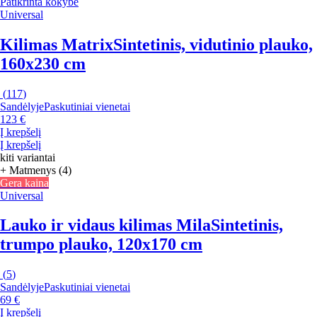
Patikrinta kokybė
Universal
Kilimas Matrix
Sintetinis, vidutinio plauko,
160x230 cm
(
117
)
Sandėlyje
Paskutiniai vienetai
123 €
Į krepšelį
Į krepšelį
kiti variantai
+ Matmenys (4)
Gera kaina
Universal
Lauko ir vidaus kilimas Mila
Sintetinis,
trumpo plauko, 120x170 cm
(
5
)
Sandėlyje
Paskutiniai vienetai
69 €
Į krepšelį