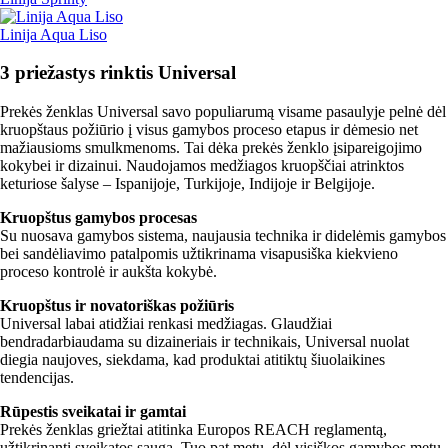
Linija Aqua Liso
3 priežastys rinktis Universal
Prekės ženklas Universal savo populiarumą visame pasaulyje pelnė dėl
kruopštaus požiūrio į visus gamybos proceso etapus ir dėmesio net
mažiausioms smulkmenoms. Tai dėka prekės ženklo įsipareigojimo
kokybei ir dizainui. Naudojamos medžiagos kruopščiai atrinktos
keturiose šalyse – Ispanijoje, Turkijoje, Indijoje ir Belgijoje.
Kruopštus gamybos procesas
Su nuosava gamybos sistema, naujausia technika ir didelėmis gamybos
bei sandėliavimo patalpomis užtikrinama visapusiška kiekvieno
proceso kontrolė ir aukšta kokybė.
Kruopštus ir novatoriškas požiūris
Universal labai atidžiai renkasi medžiagas. Glaudžiai
bendradarbiaudama su dizaineriais ir technikais, Universal nuolat
diegia naujoves, siekdama, kad produktai atitiktų šiuolaikines
tendencijas.
Rūpestis sveikatai ir gamtai
Prekės ženklas griežtai atitinka Europos REACH reglamentą,
užtikrinantį sveikatos saugą. Tuo pat metu, dėl visiškos gamybos metu