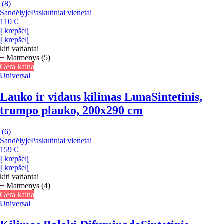
(
8
)
Sandėlyje
Paskutiniai vienetai
110 €
Į krepšelį
Į krepšelį
kiti variantai
+ Matmenys (5)
Gera kaina
Universal
Lauko ir vidaus kilimas Luna
Sintetinis,
trumpo plauko, 200x290 cm
(
6
)
Sandėlyje
Paskutiniai vienetai
159 €
Į krepšelį
Į krepšelį
kiti variantai
+ Matmenys (4)
Gera kaina
Universal