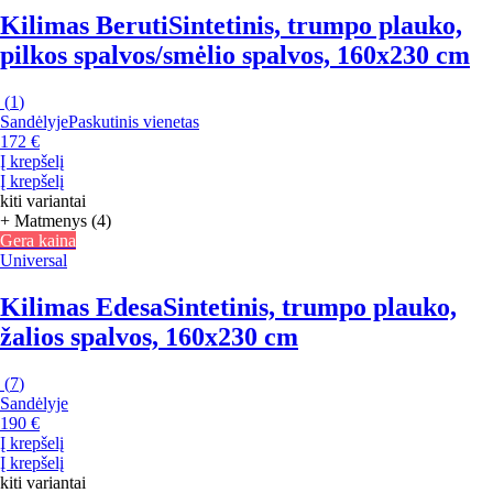
Kilimas Beruti
Sintetinis, trumpo plauko,
pilkos spalvos/smėlio spalvos, 160x230 cm
(
1
)
Sandėlyje
Paskutinis vienetas
172 €
Į krepšelį
Į krepšelį
kiti variantai
+ Matmenys (4)
Gera kaina
Universal
Kilimas Edesa
Sintetinis, trumpo plauko,
žalios spalvos, 160x230 cm
(
7
)
Sandėlyje
190 €
Į krepšelį
Į krepšelį
kiti variantai