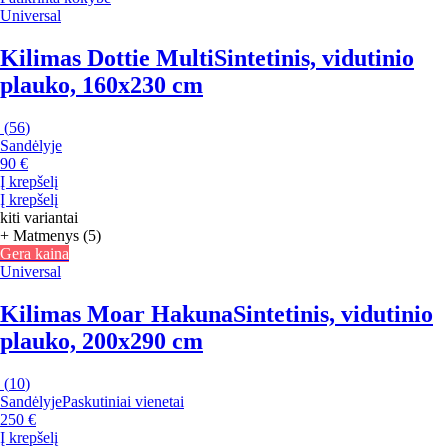
Universal
Kilimas Dottie Multi
Sintetinis, vidutinio
plauko, 160x230 cm
(
56
)
Sandėlyje
90 €
Į krepšelį
Į krepšelį
kiti variantai
+ Matmenys (5)
Gera kaina
Universal
Kilimas Moar Hakuna
Sintetinis, vidutinio
plauko, 200x290 cm
(
10
)
Sandėlyje
Paskutiniai vienetai
250 €
Į krepšelį