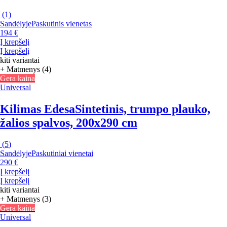
(
1
)
Sandėlyje
Paskutinis vienetas
194 €
Į krepšelį
Į krepšelį
kiti variantai
+ Matmenys (4)
Gera kaina
Universal
Kilimas Edesa
Sintetinis, trumpo plauko,
žalios spalvos, 200x290 cm
(
5
)
Sandėlyje
Paskutiniai vienetai
290 €
Į krepšelį
Į krepšelį
kiti variantai
+ Matmenys (3)
Gera kaina
Universal