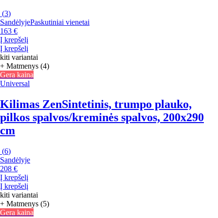
(
3
)
Sandėlyje
Paskutiniai vienetai
163 €
Į krepšelį
Į krepšelį
kiti variantai
+ Matmenys (4)
Gera kaina
Universal
Kilimas Zen
Sintetinis, trumpo plauko,
pilkos spalvos/kreminės spalvos, 200x290
cm
(
6
)
Sandėlyje
208 €
Į krepšelį
Į krepšelį
kiti variantai
+ Matmenys (5)
Gera kaina