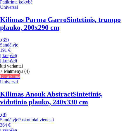
Patikrinta kokybė
Universal
Kilimas Parma Garro
Sintetinis, trumpo
plauko, 200x290 cm
(
35
)
Sandėlyje
191 €
Į krepšelį
Į krepšelį
kiti variantai
+ Matmenys (4)
Gera kaina
Universal
Kilimas Anouk Abstract
Sintetinis,
vidutinio plauko, 240x330 cm
(
9
)
Sandėlyje
Paskutiniai vienetai
364 €
Į krepšelį