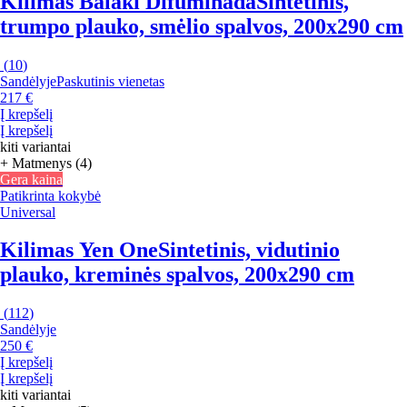
Kilimas Balaki Difuminada
Sintetinis,
trumpo plauko, smėlio spalvos, 200x290 cm
(
10
)
Sandėlyje
Paskutinis vienetas
217 €
Į krepšelį
Į krepšelį
kiti variantai
+ Matmenys (4)
Gera kaina
Patikrinta kokybė
Universal
Kilimas Yen One
Sintetinis, vidutinio
plauko, kreminės spalvos, 200x290 cm
(
112
)
Sandėlyje
250 €
Į krepšelį
Į krepšelį
kiti variantai