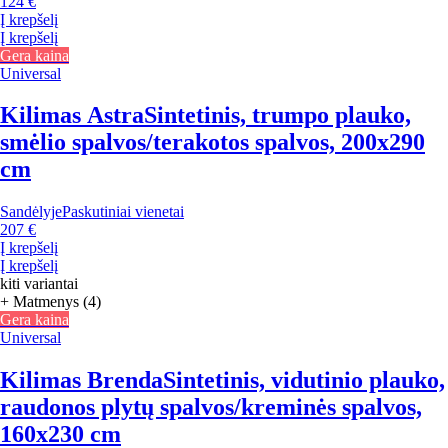
124 €
Į krepšelį
Į krepšelį
Gera kaina
Universal
Kilimas Astra
Sintetinis, trumpo plauko,
smėlio spalvos/terakotos spalvos, 200x290
cm
Sandėlyje
Paskutiniai vienetai
207 €
Į krepšelį
Į krepšelį
kiti variantai
+ Matmenys (4)
Gera kaina
Universal
Kilimas Brenda
Sintetinis, vidutinio plauko,
raudonos plytų spalvos/kreminės spalvos,
160x230 cm