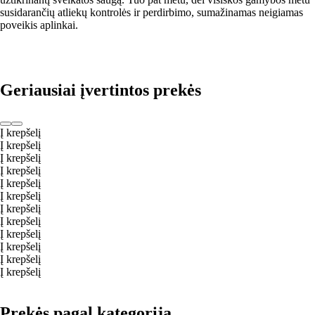
susidarančių atliekų kontrolės ir perdirbimo, sumažinamas neigiamas
poveikis aplinkai.
Geriausiai įvertintos prekės
Į krepšelį
Į krepšelį
Į krepšelį
Į krepšelį
Į krepšelį
Į krepšelį
Į krepšelį
Į krepšelį
Į krepšelį
Į krepšelį
Į krepšelį
Į krepšelį
Prekės pagal kategoriją