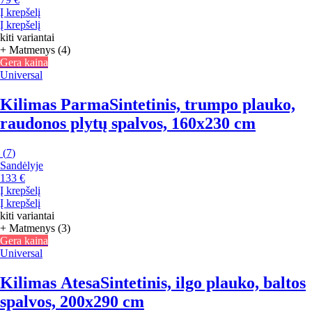
Į krepšelį
Į krepšelį
kiti variantai
+ Matmenys (4)
Gera kaina
Universal
Kilimas Parma
Sintetinis, trumpo plauko,
raudonos plytų spalvos, 160x230 cm
(
7
)
Sandėlyje
133 €
Į krepšelį
Į krepšelį
kiti variantai
+ Matmenys (3)
Gera kaina
Universal
Kilimas Atesa
Sintetinis, ilgo plauko, baltos
spalvos, 200x290 cm