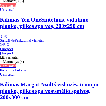
+ Matmenys (5)
Gera kaina
Universal
Kilimas Yen One
Sintetinis, vidutinio
plauko, pilkos spalvos, 200x290 cm
(
14
)
Sandėlyje
Paskutiniai vienetai
243 €
Į krepšelį
Į krepšelį
kiti variantai
+ Matmenys (4)
Gera kaina
Patikrinta kokybė
Universal
Kilimas Margot Azul
Iš viskozės, trumpo
plauko, pilkos spalvos/smėlio spalvos,
200x300 cm