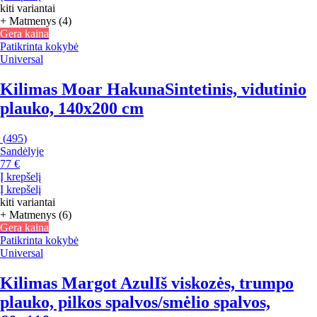
kiti variantai
+ Matmenys (4)
Gera kaina
Patikrinta kokybė
Universal
Kilimas Moar Hakuna
Sintetinis, vidutinio
plauko, 140x200 cm
(
495
)
Sandėlyje
77 €
Į krepšelį
Į krepšelį
kiti variantai
+ Matmenys (6)
Gera kaina
Patikrinta kokybė
Universal
Kilimas Margot Azul
Iš viskozės, trumpo
plauko, pilkos spalvos/smėlio spalvos,