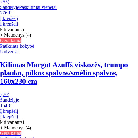
(
55
)
Sandėlyje
Paskutiniai vienetai
276 €
Į krepšelį
Į krepšelį
kiti variantai
+ Matmenys (4)
Gera kaina
Patikrinta kokybė
Universal
Kilimas Margot Azul
Iš viskozės, trumpo
plauko, pilkos spalvos/smėlio spalvos,
160x230 cm
(
70
)
Sandėlyje
154 €
Į krepšelį
Į krepšelį
kiti variantai
+ Matmenys (4)
Gera kaina