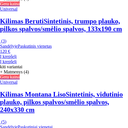
Gera kaina
Universal
Kilimas Beruti
Sintetinis, trumpo plauko,
pilkos spalvos/smėlio spalvos, 133x190 cm
(
3
)
Sandėlyje
Paskutinis vienetas
120 €
Į krepšelį
Į krepšelį
kiti variantai
+ Matmenys (4)
Gera kaina
Universal
Kilimas Montana Liso
Sintetinis, vidutinio
plauko, pilkos spalvos/smėlio spalvos,
240x330 cm
(
5
)
Sandėlyje
Paskutiniai vienetai