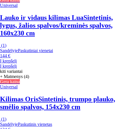
Gera kaina
Universal
Lauko ir vidaus kilimas Lua
Sintetinis,
lygus, žalios spalvos/kreminės spalvos,
160x230 cm
(
1
)
Sandėlyje
Paskutiniai vienetai
144 €
Į krepšelį
Į krepšelį
kiti variantai
+ Matmenys (4)
Gera kaina
Universal
Kilimas Oris
Sintetinis, trumpo plauko,
smėlio spalvos, 154x230 cm
(
1
)
Sandėlyje
Paskutinis vienetas