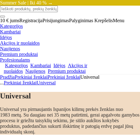
Summer Sale |
Iki 40 % →
10 € jums
Registracija
Prisijungimas
Palyginimas
Krepšelis
Menu
Kategorijos
Kambariai
Idėjos
Akcijos ir nuolaidos
Naujienos
Premium produktai
Profesionalams
Kategorijos
Kambariai
Idėjos
Akcijos ir
nuolaidos
Naujienos
Premium produktai
Pradžia
Prekiniai ženklai
Prekiniai ženklai
Universal
...
Prekiniai ženklai
Universal
Universal
Universal yra pirmaujantis Ispanijos kilimų prekės ženklas nuo
1983 metų. Su daugiau nei 35 metų patirtimi, gerai apgalvotu gamybos
procesu ir griežtu taisyklių sekimu, jie siūlo aukštos kokybės
produktus, padedančius sukurti išskirtinę ir patogią erdvę pagal jūsų
individualų skonį.