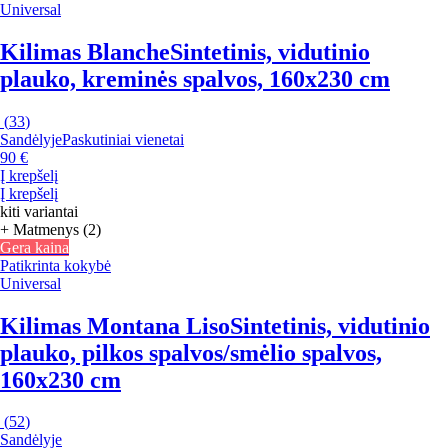
Universal
Kilimas Blanche
Sintetinis, vidutinio
plauko, kreminės spalvos, 160x230 cm
(
33
)
Sandėlyje
Paskutiniai vienetai
90 €
Į krepšelį
Į krepšelį
kiti variantai
+ Matmenys (2)
Gera kaina
Patikrinta kokybė
Universal
Kilimas Montana Liso
Sintetinis, vidutinio
plauko, pilkos spalvos/smėlio spalvos,
160x230 cm
(
52
)
Sandėlyje