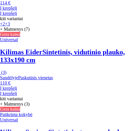
114 €
Į krepšelį
Į krepšelį
kiti variantai
+2
+3
+ Matmenys (7)
Gera kaina
Universal
Kilimas Eider
Sintetinis, vidutinio plauko,
133x190 cm
(
3
)
Sandėlyje
Paskutinis vienetas
110 €
Į krepšelį
Į krepšelį
kiti variantai
+ Matmenys (3)
Gera kaina
Patikrinta kokybė
Universal