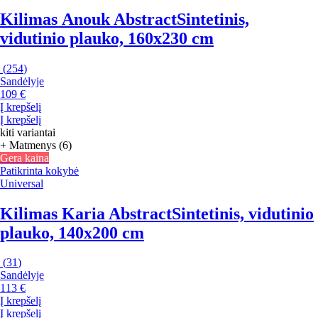
Kilimas Anouk Abstract
Sintetinis,
vidutinio plauko, 160x230 cm
(
254
)
Sandėlyje
109 €
Į krepšelį
Į krepšelį
kiti variantai
+ Matmenys (6)
Gera kaina
Patikrinta kokybė
Universal
Kilimas Karia Abstract
Sintetinis, vidutinio
plauko, 140x200 cm
(
31
)
Sandėlyje
113 €
Į krepšelį
Į krepšelį