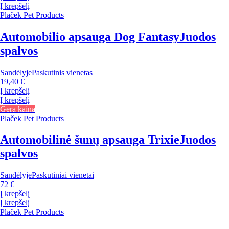
Į krepšelį
Plaček Pet Products
Automobilio apsauga Dog Fantasy
Juodos
spalvos
Sandėlyje
Paskutinis vienetas
19,40 €
Į krepšelį
Į krepšelį
Gera kaina
Plaček Pet Products
Automobilinė šunų apsauga Trixie
Juodos
spalvos
Sandėlyje
Paskutiniai vienetai
72 €
Į krepšelį
Į krepšelį
Plaček Pet Products