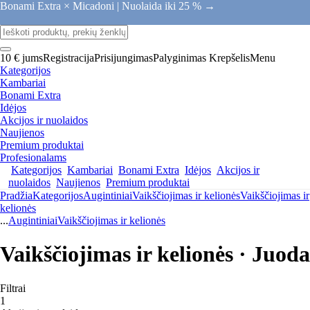
Bonami Extra × Micadoni |
Nuolaida iki 25 % →
10 € jums
Registracija
Prisijungimas
Palyginimas
Krepšelis
Menu
Kategorijos
Kambariai
Bonami Extra
Idėjos
Akcijos ir nuolaidos
Naujienos
Premium produktai
Profesionalams
Kategorijos
Kambariai
Bonami Extra
Idėjos
Akcijos ir
nuolaidos
Naujienos
Premium produktai
Pradžia
Kategorijos
Augintiniai
Vaikščiojimas ir kelionės
Vaikščiojimas ir
kelionės
...
Augintiniai
Vaikščiojimas ir kelionės
Vaikščiojimas ir kelionės · Juoda
Filtrai
1