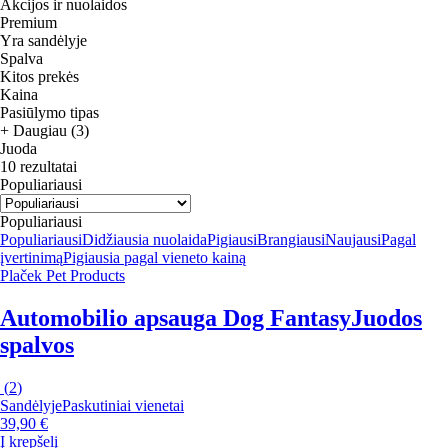
Akcijos ir nuolaidos
Premium
Yra sandėlyje
Spalva
Kitos prekės
Kaina
Pasiūlymo tipas
+ Daugiau (3)
Juoda
10 rezultatai
Populiariausi
Populiariausi
Populiariausi
Didžiausia nuolaida
Pigiausi
Brangiausi
Naujausi
Pagal
įvertinimą
Pigiausia pagal vieneto kainą
Plaček Pet Products
Automobilio apsauga Dog Fantasy
Juodos
spalvos
(
2
)
Sandėlyje
Paskutiniai vienetai
39,90 €
Į krepšelį