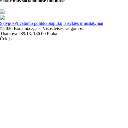
Sekite mus socialiniuose tinkluose
Sąlygos
Privatumo politika
Slapukų taisyklės ir nustatymai
©2026 Bonami.cz, a.s. Visos teisės saugomos.
Thámova 289/13, 186 00 Praha
Čekija