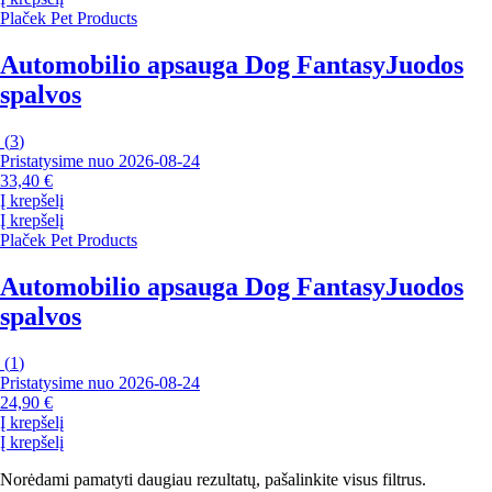
Plaček Pet Products
Automobilio apsauga Dog Fantasy
Juodos
spalvos
(
3
)
Pristatysime nuo 2026‑08‑24
33,40 €
Į krepšelį
Į krepšelį
Plaček Pet Products
Automobilio apsauga Dog Fantasy
Juodos
spalvos
(
1
)
Pristatysime nuo 2026‑08‑24
24,90 €
Į krepšelį
Į krepšelį
Norėdami pamatyti daugiau rezultatų, pašalinkite visus filtrus.