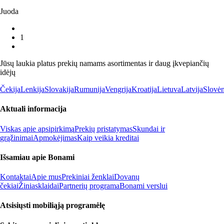
Juoda
1
Jūsų laukia platus prekių namams asortimentas ir daug įkvepiančių
idėjų
Čekija
Lenkija
Slovakija
Rumunija
Vengrija
Kroatija
Lietuva
Latvija
Slovėn
Aktuali informacija
Viskas apie apsipirkimą
Prekių pristatymas
Skundai ir
grąžinimai
Apmokėjimas
Kaip veikia kreditai
Išsamiau apie Bonami
Kontaktai
Apie mus
Prekiniai ženklai
Dovanų
čekiai
Žiniasklaidai
Partnerių programa
Bonami verslui
Atsisiųsti mobiliąją programėlę