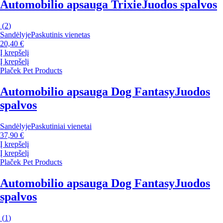
Automobilio apsauga Trixie
Juodos spalvos
(
2
)
Sandėlyje
Paskutinis vienetas
20,40 €
Į krepšelį
Į krepšelį
Plaček Pet Products
Automobilio apsauga Dog Fantasy
Juodos
spalvos
Sandėlyje
Paskutiniai vienetai
37,90 €
Į krepšelį
Į krepšelį
Plaček Pet Products
Automobilio apsauga Dog Fantasy
Juodos
spalvos
(
1
)