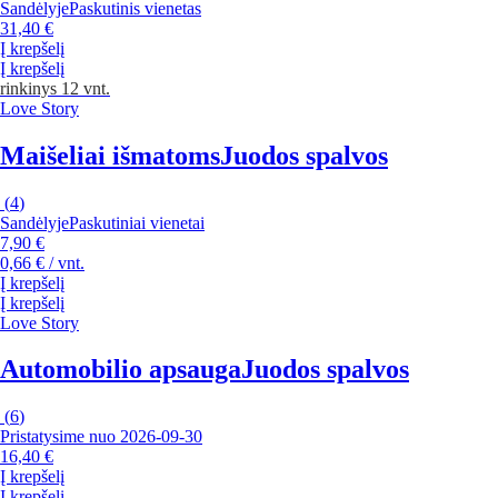
Sandėlyje
Paskutinis vienetas
31,40 €
Į krepšelį
Į krepšelį
rinkinys 12 vnt.
Love Story
Maišeliai išmatoms
Juodos spalvos
(
4
)
Sandėlyje
Paskutiniai vienetai
7,90 €
0,66 € / vnt.
Į krepšelį
Į krepšelį
Love Story
Automobilio apsauga
Juodos spalvos
(
6
)
Pristatysime nuo 2026‑09‑30
16,40 €
Į krepšelį
Į krepšelį