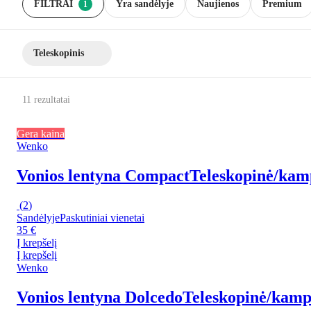
FILTRAI
Yra sandėlyje
Naujienos
Premium
1
Teleskopinis
11 rezultatai
Gera kaina
Wenko
Vonios lentyna Compact
Teleskopinė/kampi
(
2
)
Sandėlyje
Paskutiniai vienetai
35 €
Į krepšelį
Į krepšelį
Wenko
Vonios lentyna Dolcedo
Teleskopinė/kampin