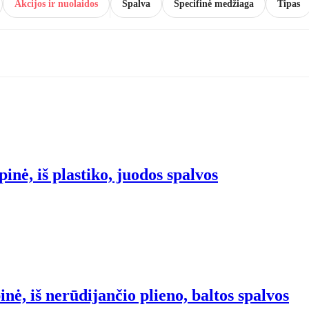
Akcijos ir nuolaidos
Spalva
Specifinė medžiaga
Tipas
nė, iš plastiko, juodos spalvos
ė, iš nerūdijančio plieno, baltos spalvos