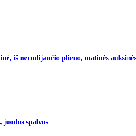
nė, iš nerūdijančio plieno, matinės auksinės
 juodos spalvos