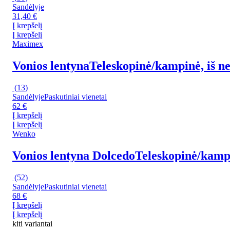
Sandėlyje
31,40 €
Į krepšelį
Į krepšelį
Maximex
Vonios lentyna
Teleskopinė/kampinė, iš ne
(
13
)
Sandėlyje
Paskutiniai vienetai
62 €
Į krepšelį
Į krepšelį
Wenko
Vonios lentyna Dolcedo
Teleskopinė/kampi
(
52
)
Sandėlyje
Paskutiniai vienetai
68 €
Į krepšelį
Į krepšelį
kiti variantai