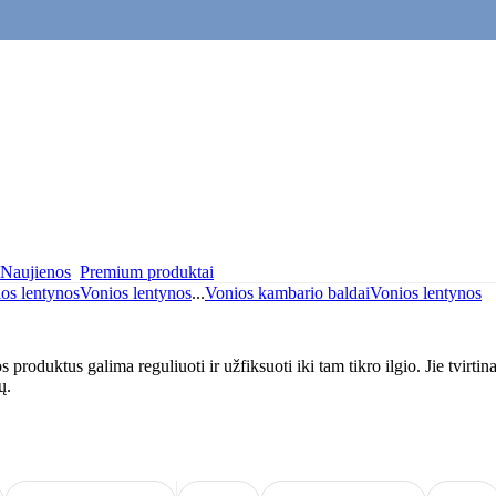
Naujienos
Premium produktai
os lentynos
Vonios lentynos
...
Vonios kambario baldai
Vonios lentynos
s produktus galima reguliuoti ir užfiksuoti iki tam tikro ilgio. Jie tvirti
ų.