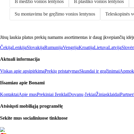
Iš medžio vonios lentynos
Iš plastiko vonios lentynos
Su montavimu be gręžimo vonios lentynos
Teleskopinės v
Jūsų laukia platus prekių namams asortimentas ir daug įkvepiančių idėj
Čekija
Lenkija
Slovakija
Rumunija
Vengrija
Kroatija
Lietuva
Latvija
Slovėn
Aktuali informacija
Viskas apie apsipirkimą
Prekių pristatymas
Skundai ir grąžinimai
Apmokė
Išsamiau apie Bonami
Kontaktai
Apie mus
Prekiniai ženklai
Dovanų čekiai
Žiniasklaidai
Partne
Atsisiųsti mobiliąją programėlę
Sekite mus socialiniuose tinkluose