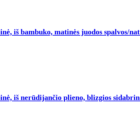
nė, iš bambuko, matinės juodos spalvos/nat
ė, iš nerūdijančio plieno, blizgios sidabrin