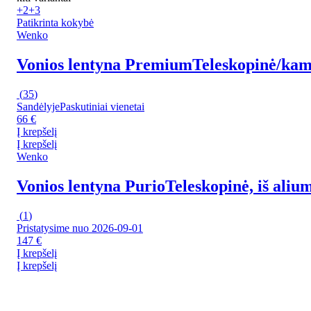
+2
+3
Patikrinta kokybė
Wenko
Vonios lentyna Premium
Teleskopinė/kamp
(
35
)
Sandėlyje
Paskutiniai vienetai
66 €
Į krepšelį
Į krepšelį
Wenko
Vonios lentyna Purio
Teleskopinė, iš aliu
(
1
)
Pristatysime nuo 2026‑09‑01
147 €
Į krepšelį
Į krepšelį