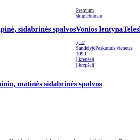
Premium
simplehuman
inė, sidabrinės spalvos
Vonios lentyna
Teles
(
14
)
Sandėlyje
Paskutinis vienetas
199 €
Į krepšelį
Į krepšelį
minio, matinės sidabrinės spalvos