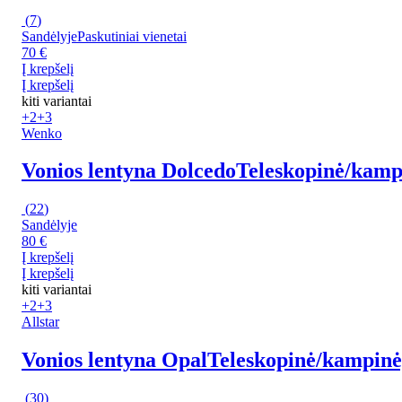
(
7
)
Sandėlyje
Paskutiniai vienetai
70 €
Į krepšelį
Į krepšelį
kiti variantai
+2
+3
Wenko
Vonios lentyna Dolcedo
Teleskopinė/kampi
(
22
)
Sandėlyje
80 €
Į krepšelį
Į krepšelį
kiti variantai
+2
+3
Allstar
Vonios lentyna Opal
Teleskopinė/kampinė,
(
30
)