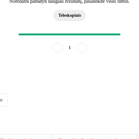
Norėdami pamatyti daugiau rezultatų, pašalinkite visus filtrus.
Teleskopinis
1
mo