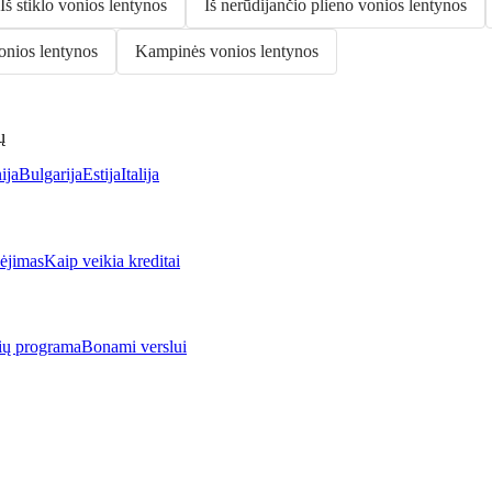
Iš stiklo vonios lentynos
Iš nerūdijančio plieno vonios lentynos
onios lentynos
Kampinės vonios lentynos
ų
ija
Bulgarija
Estija
Italija
jimas
Kaip veikia kreditai
rių programa
Bonami verslui