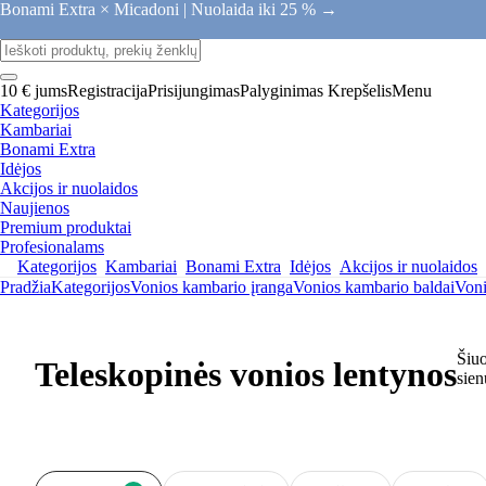
Bonami Extra × Micadoni |
Nuolaida iki 25 % →
10 € jums
Registracija
Prisijungimas
Palyginimas
Krepšelis
Menu
Kategorijos
Kambariai
Bonami Extra
Idėjos
Akcijos ir nuolaidos
Naujienos
Premium produktai
Profesionalams
Kategorijos
Kambariai
Bonami Extra
Idėjos
Akcijos ir nuolaidos
Pradžia
Kategorijos
Vonios kambario įranga
Vonios kambario baldai
Voni
Šiuo
Teleskopinės vonios lentynos
sien