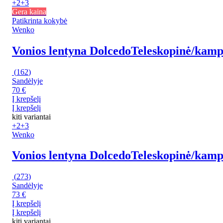
+2
+3
Gera kaina
Patikrinta kokybė
Wenko
Vonios lentyna Dolcedo
Teleskopinė/kampi
(
162
)
Sandėlyje
70 €
Į krepšelį
Į krepšelį
kiti variantai
+2
+3
Wenko
Vonios lentyna Dolcedo
Teleskopinė/kampin
(
273
)
Sandėlyje
73 €
Į krepšelį
Į krepšelį
kiti variantai