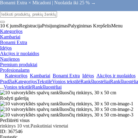
Bonami Extra × Micadoni |
Nuolaida iki 25 % →
10 € jums
Registracija
Prisijungimas
Palyginimas
Krepšelis
Menu
Kategorijos
Kambariai
Bonami Extra
Idėjos
Akcijos ir nuolaidos
Naujienos
Premium produktai
Profesionalams
Kategorijos
Kambariai
Bonami Extra
Idėjos
Akcijos ir nuolaidos
Pradžia
Kategorijos
Tekstilė
Vonios tekstilė
Rankšluostėliai
Rankšluostėlia
...
Vonios tekstilė
Rankšluostėliai
Rodyti galeriją
Peržiūrėti visus
rinkinys 10 vnt.
Paskutiniai vienetai
ID: 367546
Foutastic