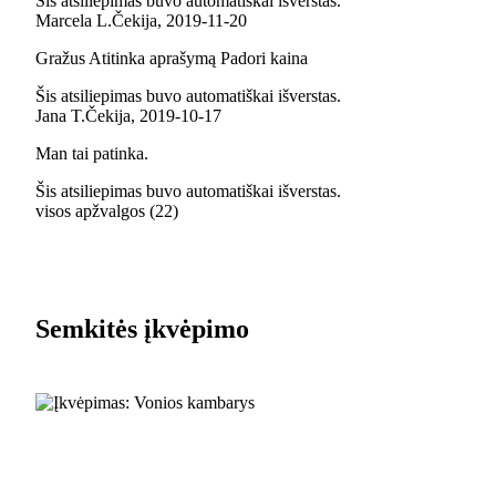
Šis atsiliepimas buvo automatiškai išverstas.
Marcela L.
Čekija
,
2019‑11‑20
Gražus Atitinka aprašymą Padori kaina
Šis atsiliepimas buvo automatiškai išverstas.
Jana T.
Čekija
,
2019‑10‑17
Man tai patinka.
Šis atsiliepimas buvo automatiškai išverstas.
visos apžvalgos
(
22
)
Semkitės įkvėpimo