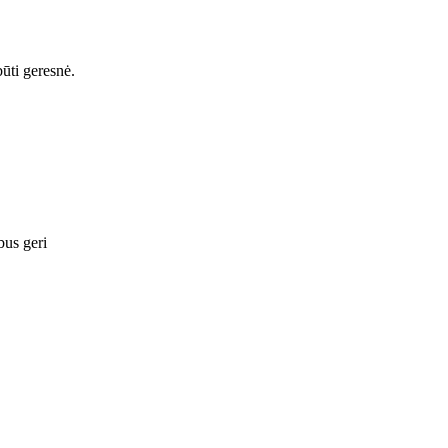
ūti geresnė.
 bus geri