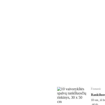
Foutastic
Rankšluo
10 vnt., iš 
(
64
)