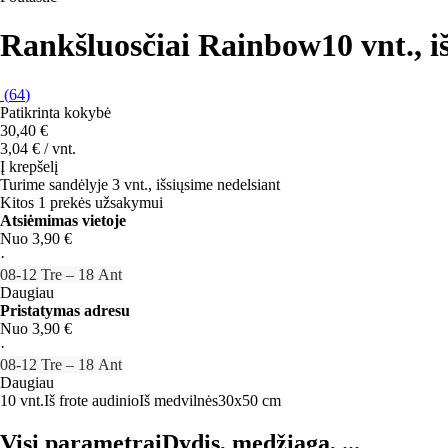
Rankšluosčiai Rainbow
10 vnt., 
(
64
)
Patikrinta kokybė
30,40 €
3,04 € / vnt.
Į krepšelį
Turime sandėlyje 3 vnt., išsiųsime nedelsiant
Kitos 1 prekės užsakymui
Atsiėmimas vietoje
Nuo 3,90 €
·
08‑12 Tre – 18 Ant
Daugiau
Pristatymas adresu
Nuo 3,90 €
·
08‑12 Tre – 18 Ant
Daugiau
10 vnt.
Iš frote audinio
Iš medvilnės
30x50 cm
Visi parametrai
Dydis, medžiaga, ...