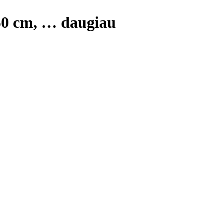
x50 cm
, …
daugiau