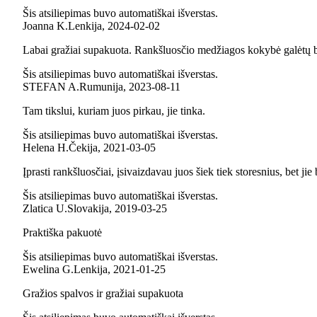
Šis atsiliepimas buvo automatiškai išverstas.
Joanna K.
Lenkija
,
2024‑02‑02
Labai gražiai supakuota. Rankšluosčio medžiagos kokybė galėtų b
Šis atsiliepimas buvo automatiškai išverstas.
STEFAN A.
Rumunija
,
2023‑08‑11
Tam tikslui, kuriam juos pirkau, jie tinka.
Šis atsiliepimas buvo automatiškai išverstas.
Helena H.
Čekija
,
2021‑03‑05
Įprasti rankšluosčiai, įsivaizdavau juos šiek tiek storesnius, bet jie
Šis atsiliepimas buvo automatiškai išverstas.
Zlatica U.
Slovakija
,
2019‑03‑25
Praktiška pakuotė
Šis atsiliepimas buvo automatiškai išverstas.
Ewelina G.
Lenkija
,
2021‑01‑25
Gražios spalvos ir gražiai supakuota