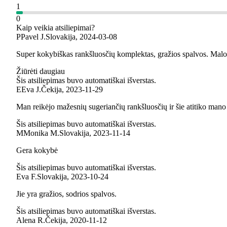
1
0
Kaip veikia atsiliepimai?
P
Pavel J.
Slovakija
,
2024‑03‑08
Super kokybiškas rankšluosčių komplektas, gražios spalvos. Malon
Žiūrėti daugiau
Šis atsiliepimas buvo automatiškai išverstas.
E
Eva J.
Čekija
,
2023‑11‑29
Man reikėjo mažesnių sugeriančių rankšluosčių ir šie atitiko mano l
Šis atsiliepimas buvo automatiškai išverstas.
M
Monika M.
Slovakija
,
2023‑11‑14
Gera kokybė
Šis atsiliepimas buvo automatiškai išverstas.
Eva F.
Slovakija
,
2023‑10‑24
Jie yra gražios, sodrios spalvos.
Šis atsiliepimas buvo automatiškai išverstas.
Alena R.
Čekija
,
2020‑11‑12