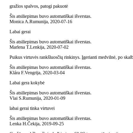
gražios spalvos, patogi pakuotė
Šis atsiliepimas buvo automatiškai išverstas.
Monica A.
Rumunija
,
2020‑07‑16
Labai gerai
Šis atsiliepimas buvo automatiškai išverstas.
Marlena T.
Lenkija
,
2020‑07‑02
Puikus virtuvės rankšluosčių rinkinys. Įgerianti medvilnė, po sk
Šis atsiliepimas buvo automatiškai išverstas.
Klára F.
Vengrija
,
2020‑03‑04
Labai gera kokybė
Šis atsiliepimas buvo automatiškai išverstas.
Vlai S.
Rumunija
,
2020‑01‑09
labai gerai tinka virtuvei
Šis atsiliepimas buvo automatiškai išverstas.
Lenka H.
Čekija
,
2019‑09‑25