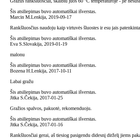
Gražūs rankšluosčiai, skalbiu juos 60 °C temperatūroje - jie nesus
Šis atsiliepimas buvo automatiškai išverstas.
Marcin M.
Lenkija
,
2019‑09‑17
Rankšluosčius naudoju kaip virtuvės šluostes ir esu jais patenkinta
Šis atsiliepimas buvo automatiškai išverstas.
Eva S.
Slovakija
,
2019‑01‑19
malonu
Šis atsiliepimas buvo automatiškai išverstas.
Bozena H.
Lenkija
,
2017‑10‑11
Labai gražu
Šis atsiliepimas buvo automatiškai išverstas.
Jitka S.
Čekija
,
2017‑01‑25
Gražios spalvos, pakuotė, rekomenduoju.
Šis atsiliepimas buvo automatiškai išverstas.
Jitka S.
Čekija
,
2017‑01‑16
Rankšluosčiai gerai, aš tiesiog pasigendu didesnį dirželį jiems paka