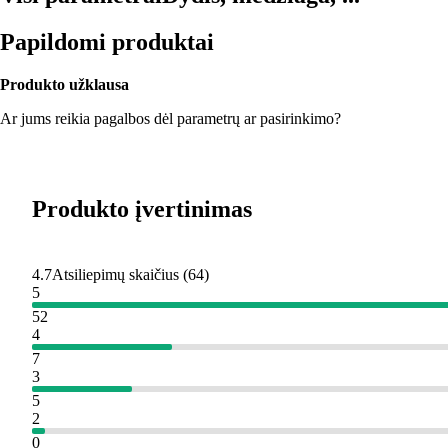
Papildomi produktai
Produkto užklausa
Ar jums reikia pagalbos dėl parametrų ar pasirinkimo?
Produkto įvertinimas
4.7
Atsiliepimų skaičius
(
64
)
5
52
4
7
3
5
2
0