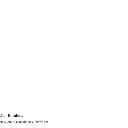
sčiai Rainbow
frote audinio, iš medvilnės, 30x50 cm