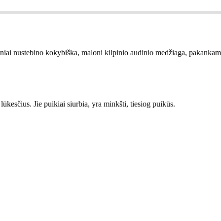
iai nustebino kokybiška, maloni kilpinio audinio medžiaga, pakankamai
ūkesčius. Jie puikiai siurbia, yra minkšti, tiesiog puikūs.