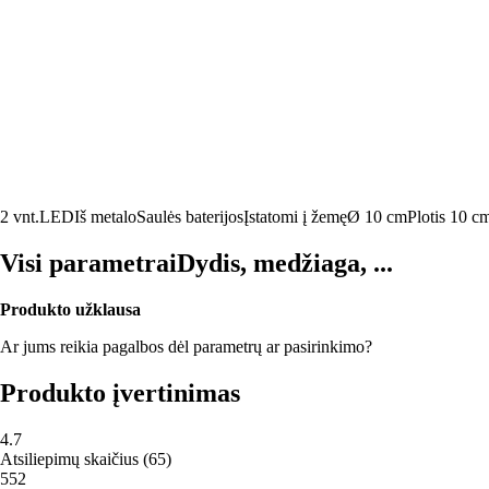
2 vnt.
LED
Iš metalo
Saulės baterijos
Įstatomi į žemę
Ø 10 cm
Plotis 10 c
Visi parametrai
Dydis, medžiaga, ...
Produkto užklausa
Ar jums reikia pagalbos dėl parametrų ar pasirinkimo?
Produkto įvertinimas
4.7
Atsiliepimų skaičius
(
65
)
5
52