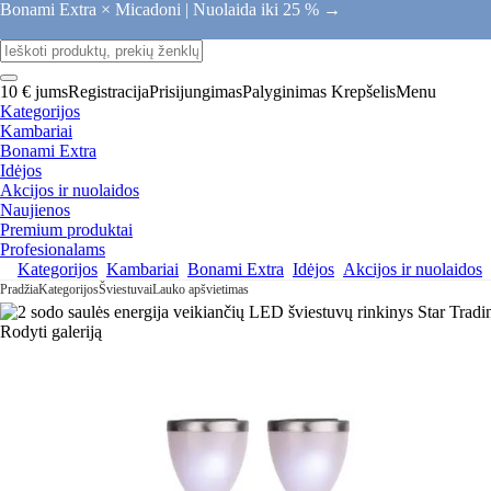
Bonami Extra × Micadoni |
Nuolaida iki 25 % →
10 € jums
Registracija
Prisijungimas
Palyginimas
Krepšelis
Menu
Kategorijos
Kambariai
Bonami Extra
Idėjos
Akcijos ir nuolaidos
Naujienos
Premium produktai
Profesionalams
Kategorijos
Kambariai
Bonami Extra
Idėjos
Akcijos ir nuolaidos
Pradžia
Kategorijos
Šviestuvai
Lauko apšvietimas
Rodyti galeriją