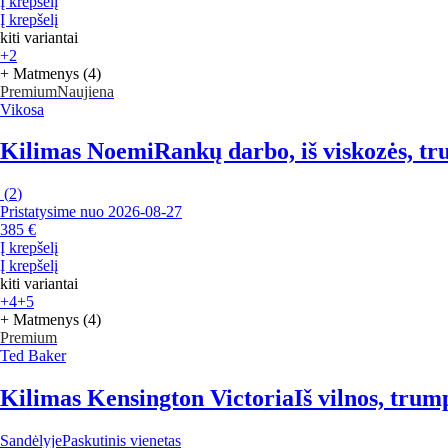
Į krepšelį
Į krepšelį
kiti variantai
+2
+ Matmenys (4)
Premium
Naujiena
Vikosa
Kilimas Noemi
Rankų darbo, iš viskozės, t
(
2
)
Pristatysime nuo 2026‑08‑27
385 €
Į krepšelį
Į krepšelį
kiti variantai
+4
+5
+ Matmenys (4)
Premium
Ted Baker
Kilimas Kensington Victoria
Iš vilnos, tru
Sandėlyje
Paskutinis vienetas