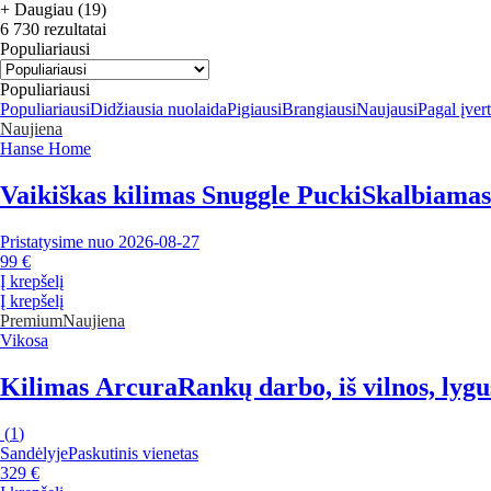
+ Daugiau (19)
6 730 rezultatai
Populiariausi
Populiariausi
Populiariausi
Didžiausia nuolaida
Pigiausi
Brangiausi
Naujausi
Pagal įver
Naujiena
Hanse Home
Vaikiškas kilimas Snuggle Pucki
Skalbiamas/
Pristatysime nuo 2026‑08‑27
99 €
Į krepšelį
Į krepšelį
Premium
Naujiena
Vikosa
Kilimas Arcura
Rankų darbo, iš vilnos, lygu
(
1
)
Sandėlyje
Paskutinis vienetas
329 €