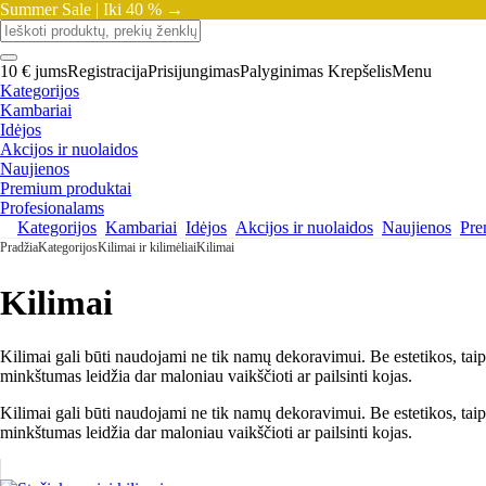
Summer Sale |
Iki 40 % →
10 € jums
Registracija
Prisijungimas
Palyginimas
Krepšelis
Menu
Kategorijos
Kambariai
Idėjos
Akcijos ir nuolaidos
Naujienos
Premium produktai
Profesionalams
Kategorijos
Kambariai
Idėjos
Akcijos ir nuolaidos
Naujienos
Pre
Pradžia
Kategorijos
Kilimai ir kilimėliai
Kilimai
Kilimai
Kilimai gali būti naudojami ne tik namų dekoravimui. Be estetikos, taip
minkštumas leidžia dar maloniau vaikščioti ar pailsinti kojas.
Kilimai gali būti naudojami ne tik namų dekoravimui. Be estetikos, taip
minkštumas leidžia dar maloniau vaikščioti ar pailsinti kojas.