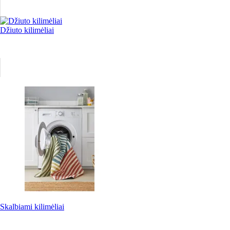
Džiuto kilimėliai
Skalbiami kilimėliai