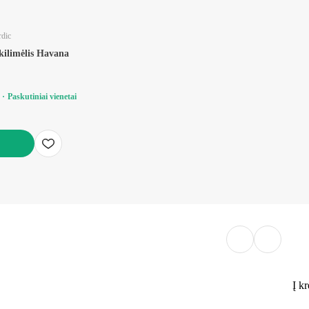
dic
kilimėlis Havana
Paskutiniai vienetai
ELĮ
Į kr