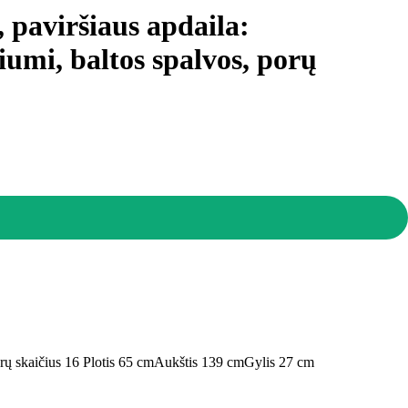
, paviršiaus apdaila:
iumi, baltos spalvos, porų
rų skaičius 16
Plotis 65 cm
Aukštis 139 cm
Gylis 27 cm