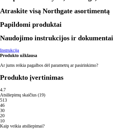
Atraskite visą Northgate asortimentą
Papildomi produktai
Naudojimo instrukcijos ir dokumentai
Instrukcija
Produkto užklausa
Ar jums reikia pagalbos dėl parametrų ar pasirinkimo?
Produkto įvertinimas
4.7
Atsiliepimų skaičius
(
19
)
5
13
4
6
3
0
2
0
1
0
Kaip veikia atsiliepimai?