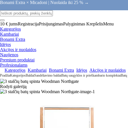
Bonami Extra × Micadoni |
Nuolaida iki 25 % →
10 € jums
Registracija
Prisijungimas
Palyginimas
Krepšelis
Menu
Kategorijos
Kambariai
Bonami Extra
Idėjos
Akcijos ir nuolaidos
Naujienos
Premium produktai
Profesionalams
Kategorijos
Kambariai
Bonami Extra
Idėjos
Akcijos ir nuolaidos
Pradžia
Kategorijos
Baldai
Sandėliavimo baldai
Batų saugyklos ir prieškambario komplektai
Batų 
Rodyti galeriją