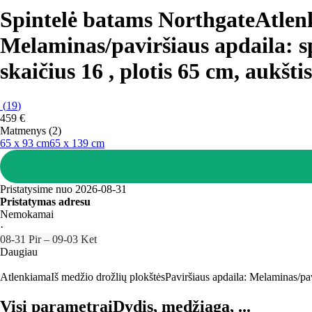
Spintelė batams Northgate
Atlenk
Melaminas/paviršiaus apdaila: sp
skaičius 16 , plotis 65 cm, aukšti
(
19
)
459 €
Matmenys (2)
65 x 93 cm
65 x 139 cm
Pristatysime nuo 2026‑08‑31
Pristatymas adresu
Nemokamai
·
08‑31 Pir – 09‑03 Ket
Daugiau
Atlenkiama
Iš medžio drožlių plokštės
Paviršiaus apdaila: Melaminas/pav
Visi parametrai
Dydis, medžiaga, ...