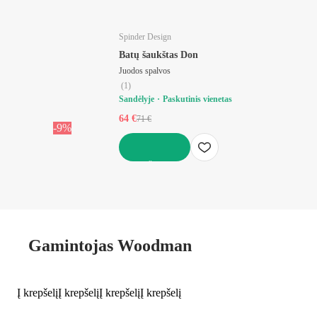
Spinder Design
Batų šaukštas Don
Juodos spalvos
(
1
)
Sandėlyje
Paskutinis vienetas
64 €
71 €
-9%
Į KREPŠELĮ
Gamintojas Woodman
Į krepšelį
Į krepšelį
Į krepšelį
Į krepšelį