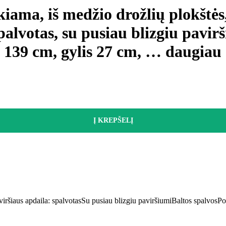
iama, iš medžio drožlių plokštės
alvotas, su pusiau blizgiu pavirš
s 139 cm, gylis 27 cm
, …
daugiau
Į KREPŠELĮ
iršiaus apdaila: spalvotas
Su pusiau blizgiu paviršiumi
Baltos spalvos
Po