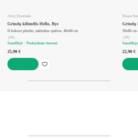
Artsy Doormats
House Nor
Grindų kilimėlis Hello, Bye
Grindų 
Iš kokoso pluošto, natūralios spalvos, 40x60 cm
50x80 cm
(
44
)
(
30
)
Sandėlyje
Paskutiniai vienetai
Sandėlyje
25,90 €
22,90 €
Į KREPŠELĮ
Į KREPŠ