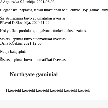
A
Agnieszka S.
Lenkija
,
2021‑06‑03
Elegantiška, paprasta, tačiau funkcionali batų lentyna. Joje galima laik
Šis atsiliepimas buvo automatiškai išverstas.
P
Pavol D.
Slovakija
,
2020‑11‑22
Kokybiškas produktas, apgalvotas funkcionalus dizainas.
Šis atsiliepimas buvo automatiškai išverstas.
J
Jana P.
Čekija
,
2021‑12‑05
Nauja batų spinta
Šis atsiliepimas buvo automatiškai išverstas.
Northgate gaminiai
Į krepšelį
Į krepšelį
Į krepšelį
Į krepšelį
Į krepšelį
Į krepšelį