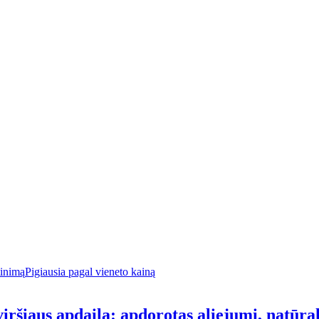
tinimą
Pigiausia pagal vieneto kainą
iršiaus apdaila: apdorotas aliejumi, natūrali