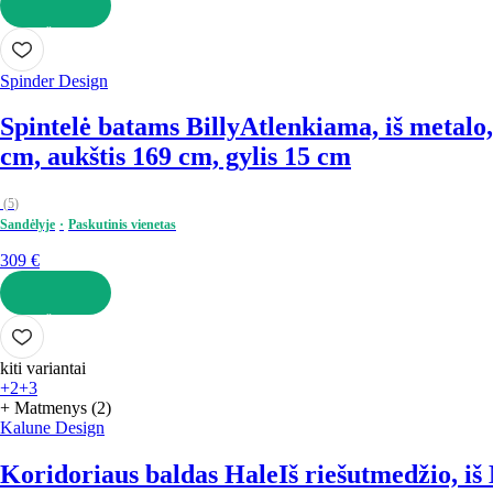
Į KREPŠELĮ
Spinder Design
Spintelė batams Billy
Atlenkiama, iš metalo, 
cm, aukštis 169 cm, gylis 15 cm
(
5
)
Sandėlyje
Paskutinis vienetas
309 €
Į KREPŠELĮ
kiti variantai
+2
+3
+ Matmenys (2)
Kalune Design
Koridoriaus baldas Hale
Iš riešutmedžio, iš