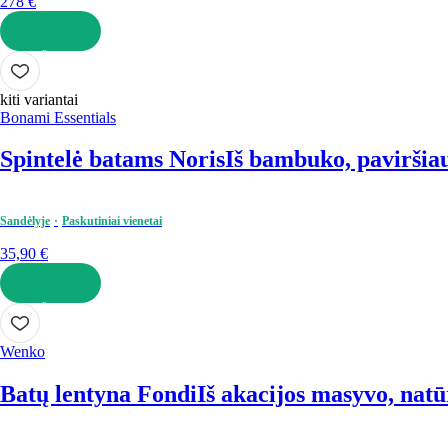
278 €
Į KREPŠELĮ
kiti variantai
Bonami Essentials
Spintelė batams Noris
Iš bambuko, paviršiaus
Sandėlyje
Paskutiniai vienetai
35,90 €
Į KREPŠELĮ
Wenko
Batų lentyna Fondi
Iš akacijos masyvo, natūr