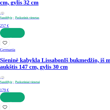
cm, gylis 32 cm
(
6
)
Sandėlyje
Paskutinis vienetas
257 €
Į KREPŠELĮ
Germania
Sieninė kabykla Lissabon
Iš bukmedžio, iš m
aukštis 147 cm, gylis 30 cm
(
3
)
Sandėlyje
Paskutiniai vienetai
179 €
Į KREPŠELĮ