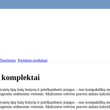
Naujienos
Premium produktai
o komplektai
š įvairių tipų batų lentynų ir prieškambario įrangos – nuo ​​kompaktiškų
togiomis sėdimomis vietomis. Mažesnėse erdvėse pravers atskira kabykla
š įvairių tipų batų lentynų ir prieškambario įrangos – nuo ​​kompaktiškų
togiomis sėdimomis vietomis. Mažesnėse erdvėse pravers atskira kabykla