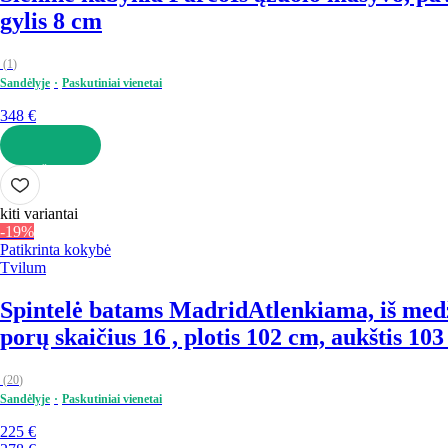
gylis 8 cm
(
1
)
Sandėlyje
Paskutiniai vienetai
348 €
Į KREPŠELĮ
kiti variantai
-19%
Patikrinta kokybė
Tvilum
Spintelė batams Madrid
Atlenkiama, iš medž
porų skaičius 16 , plotis 102 cm, aukštis 103
(
20
)
Sandėlyje
Paskutiniai vienetai
225 €