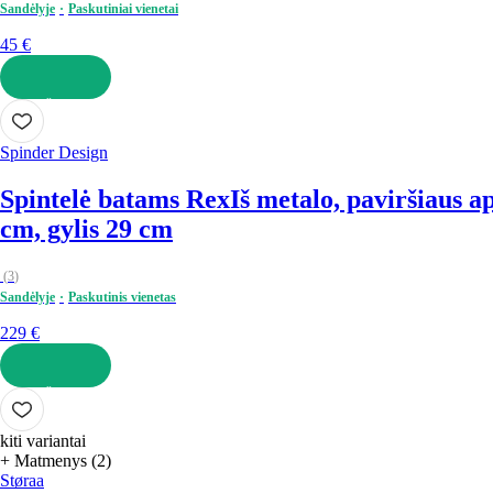
Sandėlyje
Paskutiniai vienetai
45 €
Į KREPŠELĮ
Spinder Design
Spintelė batams Rex
Iš metalo, paviršiaus ap
cm, gylis 29 cm
(
3
)
Sandėlyje
Paskutinis vienetas
229 €
Į KREPŠELĮ
kiti variantai
+ Matmenys (2)
Støraa