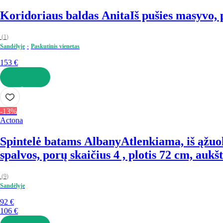
Koridoriaus baldas Anita
Iš pušies masyvo, 
(
1
)
Sandėlyje
Paskutinis vienetas
153 €
Į KREPŠELĮ
-13%
Actona
Spintelė batams Albany
Atlenkiama, iš ąžuo
spalvos, porų skaičius 4 , plotis 72 cm, aukš
(
9
)
Sandėlyje
92 €
106 €