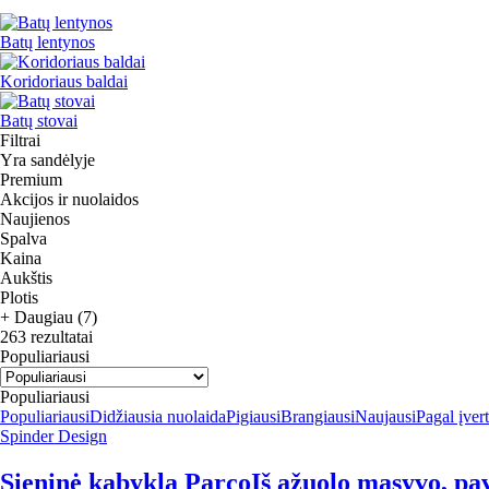
Batų lentynos
Koridoriaus baldai
Batų stovai
Filtrai
Yra sandėlyje
Premium
Akcijos ir nuolaidos
Naujienos
Spalva
Kaina
Aukštis
Plotis
+ Daugiau (7)
263 rezultatai
Populiariausi
Populiariausi
Populiariausi
Didžiausia nuolaida
Pigiausi
Brangiausi
Naujausi
Pagal įver
Spinder Design
Sieninė kabykla Parco
Iš ąžuolo masyvo, pav