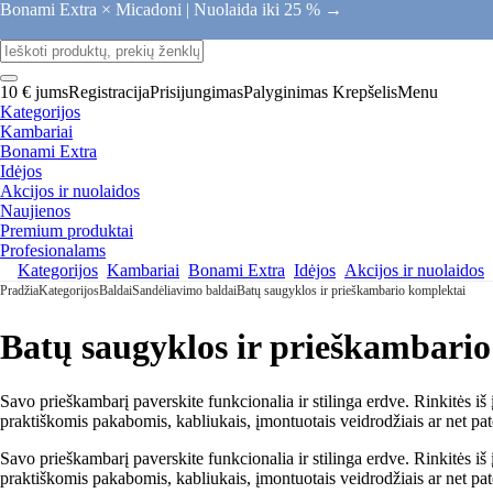
Bonami Extra × Micadoni |
Nuolaida iki 25 % →
10 € jums
Registracija
Prisijungimas
Palyginimas
Krepšelis
Menu
Kategorijos
Kambariai
Bonami Extra
Idėjos
Akcijos ir nuolaidos
Naujienos
Premium produktai
Profesionalams
Kategorijos
Kambariai
Bonami Extra
Idėjos
Akcijos ir nuolaidos
Pradžia
Kategorijos
Baldai
Sandėliavimo baldai
Batų saugyklos ir prieškambario komplektai
Batų saugyklos ir prieškambari
Savo prieškambarį paverskite funkcionalia ir stilinga erdve. Rinkitės i
praktiškomis pakabomis, kabliukais, įmontuotais veidrodžiais ar net pa
Savo prieškambarį paverskite funkcionalia ir stilinga erdve. Rinkitės i
praktiškomis pakabomis, kabliukais, įmontuotais veidrodžiais ar net pa