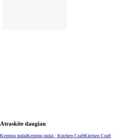
Į KREPŠELĮ
Atraskite daugiau
Kepimo indai
Kepimo indai · Kitchen Craft
Kitchen Craft