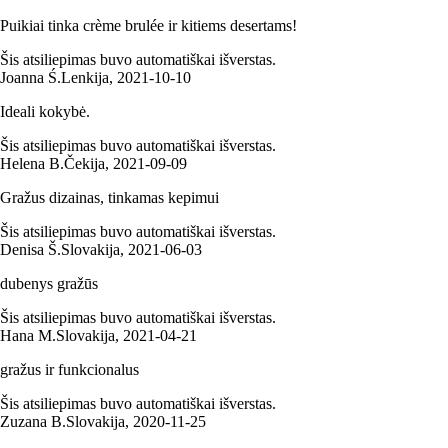
Puikiai tinka crème brulée ir kitiems desertams!
Šis atsiliepimas buvo automatiškai išverstas.
Joanna Ś.
Lenkija
,
2021‑10‑10
Ideali kokybė.
Šis atsiliepimas buvo automatiškai išverstas.
Helena B.
Čekija
,
2021‑09‑09
Gražus dizainas, tinkamas kepimui
Šis atsiliepimas buvo automatiškai išverstas.
Denisa Š.
Slovakija
,
2021‑06‑03
dubenys gražūs
Šis atsiliepimas buvo automatiškai išverstas.
Hana M.
Slovakija
,
2021‑04‑21
gražus ir funkcionalus
Šis atsiliepimas buvo automatiškai išverstas.
Zuzana B.
Slovakija
,
2020‑11‑25