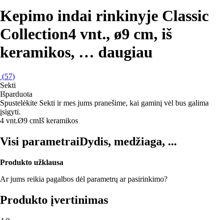
Kepimo indai rinkinyje Classic
Collection
4 vnt., ø9 cm, iš
keramikos
, …
daugiau
(
57
)
Sekti
Išparduota
Spustelėkite Sekti ir mes jums pranešime, kai gaminį vėl bus galima
įsigyti.
4 vnt.
Ø9 cm
Iš keramikos
Visi parametrai
Dydis, medžiaga, ...
Produkto užklausa
Ar jums reikia pagalbos dėl parametrų ar pasirinkimo?
Produkto įvertinimas