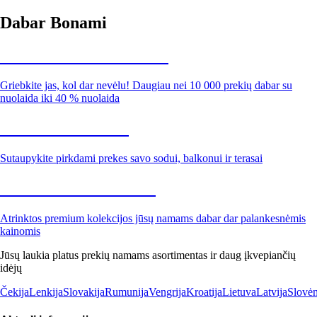
Dabar Bonami
Summer Sale iki -40 %
Griebkite jas, kol dar nevėlu! Daugiau nei 10 000 prekių dabar su
nuolaida iki 40 % nuolaida
Sodas su nuolaida
Sutaupykite pirkdami prekes savo sodui, balkonui ir terasai
Premium su nuolaida
Atrinktos premium kolekcijos jūsų namams dabar dar palankesnėmis
kainomis
Jūsų laukia platus prekių namams asortimentas ir daug įkvepiančių
idėjų
Čekija
Lenkija
Slovakija
Rumunija
Vengrija
Kroatija
Lietuva
Latvija
Slovėn