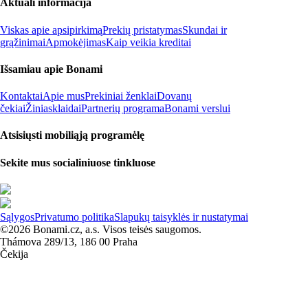
Aktuali informacija
Viskas apie apsipirkimą
Prekių pristatymas
Skundai ir
grąžinimai
Apmokėjimas
Kaip veikia kreditai
Išsamiau apie Bonami
Kontaktai
Apie mus
Prekiniai ženklai
Dovanų
čekiai
Žiniasklaidai
Partnerių programa
Bonami verslui
Atsisiųsti mobiliąją programėlę
Sekite mus socialiniuose tinkluose
Sąlygos
Privatumo politika
Slapukų taisyklės ir nustatymai
©2026 Bonami.cz, a.s. Visos teisės saugomos.
Thámova 289/13, 186 00 Praha
Čekija