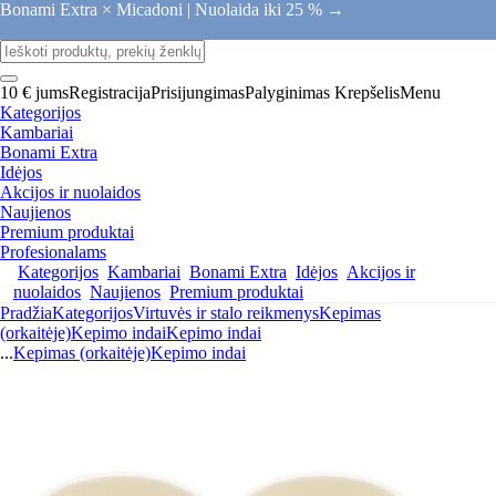
Bonami Extra × Micadoni |
Nuolaida iki 25 % →
10 € jums
Registracija
Prisijungimas
Palyginimas
Krepšelis
Menu
Kategorijos
Kambariai
Bonami Extra
Idėjos
Akcijos ir nuolaidos
Naujienos
Premium produktai
Profesionalams
Kategorijos
Kambariai
Bonami Extra
Idėjos
Akcijos ir
nuolaidos
Naujienos
Premium produktai
Pradžia
Kategorijos
Virtuvės ir stalo reikmenys
Kepimas
(orkaitėje)
Kepimo indai
Kepimo indai
...
Kepimas (orkaitėje)
Kepimo indai