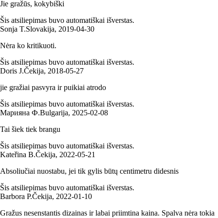
Jie gražūs, kokybiški
Šis atsiliepimas buvo automatiškai išverstas.
Sonja T.
Slovakija
,
2019‑04‑30
Nėra ko kritikuoti.
Šis atsiliepimas buvo automatiškai išverstas.
Doris J.
Čekija
,
2018‑05‑27
jie gražiai pasvyra ir puikiai atrodo
Šis atsiliepimas buvo automatiškai išverstas.
Марияна Ф.
Bulgarija
,
2025‑02‑08
Tai šiek tiek brangu
Šis atsiliepimas buvo automatiškai išverstas.
Kateřina B.
Čekija
,
2022‑05‑21
Absoliučiai nuostabu, jei tik gylis būtų centimetru didesnis
Šis atsiliepimas buvo automatiškai išverstas.
Barbora P.
Čekija
,
2022‑01‑10
Gražus nesenstantis dizainas ir labai priimtina kaina. Spalva nėra tokia