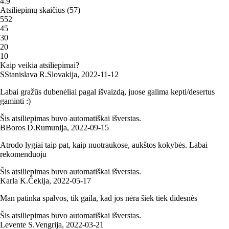
4.9
Atsiliepimų skaičius
(
57
)
5
52
4
5
3
0
2
0
1
0
Kaip veikia atsiliepimai?
S
Stanislava R.
Slovakija
,
2022‑11‑12
Labai gražūs dubenėliai pagal išvaizdą, juose galima kepti/desertus
gaminti :)
Šis atsiliepimas buvo automatiškai išverstas.
B
Boros D.
Rumunija
,
2022‑09‑15
Atrodo lygiai taip pat, kaip nuotraukose, aukštos kokybės. Labai
rekomenduoju
Šis atsiliepimas buvo automatiškai išverstas.
Karla K.
Čekija
,
2022‑05‑17
Man patinka spalvos, tik gaila, kad jos nėra šiek tiek didesnės
Šis atsiliepimas buvo automatiškai išverstas.
Levente S.
Vengrija
,
2022‑03‑21