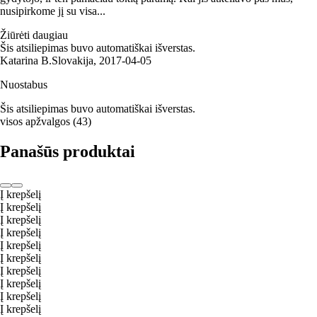
nusipirkome jį su visa...
Žiūrėti daugiau
Šis atsiliepimas buvo automatiškai išverstas.
Katarina B.
Slovakija
,
2017‑04‑05
Nuostabus
Šis atsiliepimas buvo automatiškai išverstas.
visos apžvalgos
(
43
)
Panašūs produktai
Į krepšelį
Į krepšelį
Į krepšelį
Į krepšelį
Į krepšelį
Į krepšelį
Į krepšelį
Į krepšelį
Į krepšelį
Į krepšelį