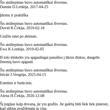
Šis atsiliepimas buvo automatiškai išverstas.
Danuta D.
Lenkija
,
2017‑04‑25
Įdomu ir praktiška
Šis atsiliepimas buvo automatiškai išverstas.
David R.
Čekija
,
2019‑02‑18
Gražūs ratai po akiniais.
Šis atsiliepimas buvo automatiškai išverstas.
Ewa K.
Lenkija
,
2019‑02‑05
Iš tolo trinkelės yra apgaulingai panašios į tikrus diskus, daugelis
žmonių buvo apgauti.
Šis atsiliepimas buvo automatiškai išverstas.
István J.
Vengrija
,
2025‑04‑15
Estetinis ir funkcinis.
Šis atsiliepimas buvo automatiškai išverstas.
Alena H.
Čekija
,
2020‑12‑08
Šį įsigijau kaip dovaną, jie yra gražūs. Jie galėtų būti šiek tiek platesni,
kad stiklas neuždengtų jų visų.