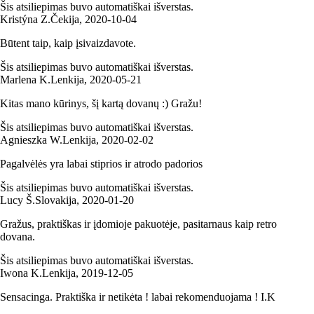
Šis atsiliepimas buvo automatiškai išverstas.
Kristýna Z.
Čekija
,
2020‑10‑04
Būtent taip, kaip įsivaizdavote.
Šis atsiliepimas buvo automatiškai išverstas.
Marlena K.
Lenkija
,
2020‑05‑21
Kitas mano kūrinys, šį kartą dovanų :) Gražu!
Šis atsiliepimas buvo automatiškai išverstas.
Agnieszka W.
Lenkija
,
2020‑02‑02
Pagalvėlės yra labai stiprios ir atrodo padorios
Šis atsiliepimas buvo automatiškai išverstas.
Lucy Š.
Slovakija
,
2020‑01‑20
Gražus, praktiškas ir įdomioje pakuotėje, pasitarnaus kaip retro
dovana.
Šis atsiliepimas buvo automatiškai išverstas.
Iwona K.
Lenkija
,
2019‑12‑05
Sensacinga. Praktiška ir netikėta ! labai rekomenduojama ! I.K