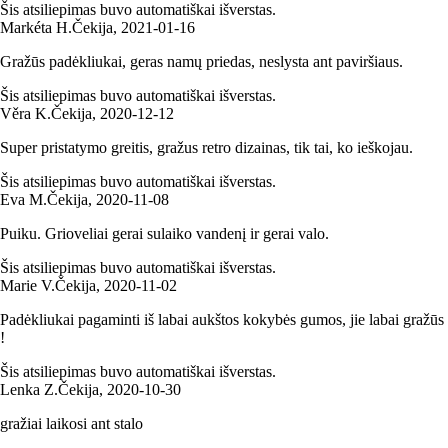
Šis atsiliepimas buvo automatiškai išverstas.
Markéta H.
Čekija
,
2021‑01‑16
Gražūs padėkliukai, geras namų priedas, neslysta ant paviršiaus.
Šis atsiliepimas buvo automatiškai išverstas.
Věra K.
Čekija
,
2020‑12‑12
Super pristatymo greitis, gražus retro dizainas, tik tai, ko ieškojau.
Šis atsiliepimas buvo automatiškai išverstas.
Eva M.
Čekija
,
2020‑11‑08
Puiku. Grioveliai gerai sulaiko vandenį ir gerai valo.
Šis atsiliepimas buvo automatiškai išverstas.
Marie V.
Čekija
,
2020‑11‑02
Padėkliukai pagaminti iš labai aukštos kokybės gumos, jie labai gražūs
!
Šis atsiliepimas buvo automatiškai išverstas.
Lenka Z.
Čekija
,
2020‑10‑30
gražiai laikosi ant stalo