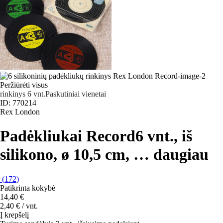
Peržiūrėti visus
rinkinys 6 vnt.
Paskutiniai vienetai
ID: 770214
Rex London
Padėkliukai Record
6 vnt., iš
silikono, ø 10,5 cm
, …
daugiau
(
172
)
Patikrinta kokybė
14,40 €
2,40 € / vnt.
Į krepšelį