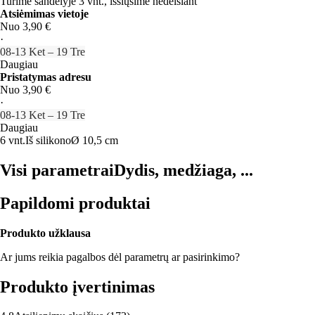
Turime sandėlyje 3 vnt., išsiųsime nedelsiant
Atsiėmimas vietoje
Nuo 3,90 €
·
08‑13 Ket – 19 Tre
Daugiau
Pristatymas adresu
Nuo 3,90 €
·
08‑13 Ket – 19 Tre
Daugiau
6 vnt.
Iš silikono
Ø 10,5 cm
Visi parametrai
Dydis, medžiaga, ...
Papildomi produktai
Produkto užklausa
Ar jums reikia pagalbos dėl parametrų ar pasirinkimo?
Produkto įvertinimas