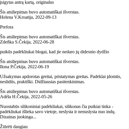
įsigytas antrą kartą, originalus
Šis atsiliepimas buvo automatiškai išverstas.
Helena V.
Kroatija
,
2022‑09‑13
Prefora
Šis atsiliepimas buvo automatiškai išverstas.
Zdeňka S.
Čekija
,
2022‑06‑28
puikūs padėkliukai blogai, kad jie nedaro jų didesnio dydžio
Šis atsiliepimas buvo automatiškai išverstas.
Ilona P.
Čekija
,
2022‑06‑19
Užsakymas apdorotas greitai, pristatymas greitas. Padėklai įdomūs,
neslidūs, praktiški. Didžiausias pasitenkinimas.
Šis atsiliepimas buvo automatiškai išverstas.
Adéla H.
Čekija
,
2022‑05‑26
Nuostabūs silikoniniai padėkliukai, silikonas čia puikiai tinka -
padėkliukai išlieka savo vietoje, neslysta ir nenuslysta nuo indų.
Dizainas juokinga...
Žiūrėti daugiau