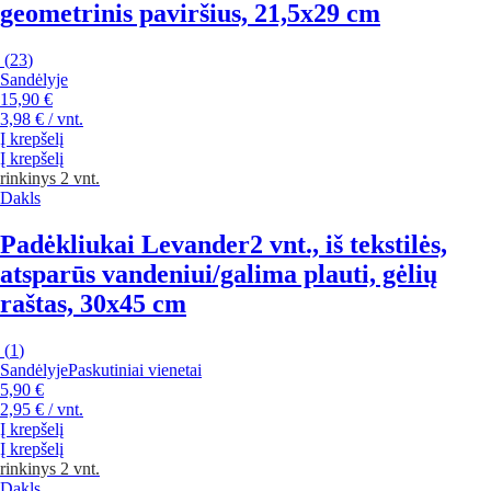
geometrinis paviršius, 21,5x29 cm
(
23
)
Sandėlyje
15,90 €
3,98 € / vnt.
Į krepšelį
Į krepšelį
rinkinys 2 vnt.
Dakls
Padėkliukai Levander
2 vnt., iš tekstilės,
atsparūs vandeniui/galima plauti, gėlių
raštas, 30x45 cm
(
1
)
Sandėlyje
Paskutiniai vienetai
5,90 €
2,95 € / vnt.
Į krepšelį
Į krepšelį
rinkinys 2 vnt.
Dakls