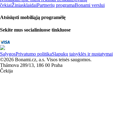
čekiai
Žiniasklaidai
Partnerių programa
Bonami verslui
Atsisiųsti mobiliąją programėlę
Sekite mus socialiniuose tinkluose
Sąlygos
Privatumo politika
Slapukų taisyklės ir nustatymai
©2026 Bonami.cz, a.s. Visos teisės saugomos.
Thámova 289/13, 186 00 Praha
Čekija