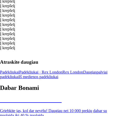
Į krepšelį
Į krepšelį
Į krepšelį
Į krepšelį
Į krepšelį
Į krepšelį
Į krepšelį
Į krepšelį
Į krepšelį
Į krepšelį
Į krepšelį
Atraskite daugiau
Padėkliukai
Padėkliukai · Rex London
Rex London
Daugiaspalviai
padėkliukai
Iš medienos padėkliukai
Dabar Bonami
Summer Sale iki -40 %
Griebkite jas, kol dar nevėlu! Daugiau nei 10 000 prekių dabar su
nuolaida iki 40 % nuolaida