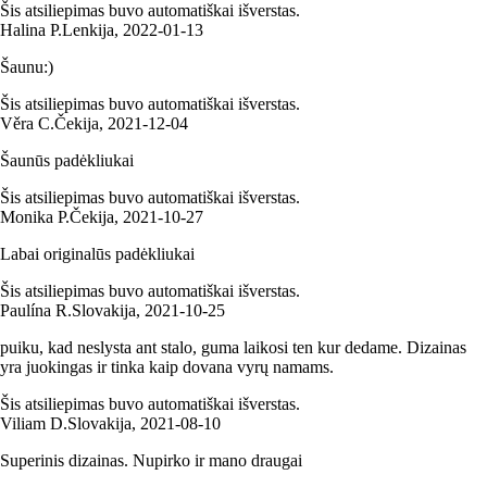
Šis atsiliepimas buvo automatiškai išverstas.
Halina P.
Lenkija
,
2022‑01‑13
Šaunu:)
Šis atsiliepimas buvo automatiškai išverstas.
Věra C.
Čekija
,
2021‑12‑04
Šaunūs padėkliukai
Šis atsiliepimas buvo automatiškai išverstas.
Monika P.
Čekija
,
2021‑10‑27
Labai originalūs padėkliukai
Šis atsiliepimas buvo automatiškai išverstas.
Paulína R.
Slovakija
,
2021‑10‑25
puiku, kad neslysta ant stalo, guma laikosi ten kur dedame. Dizainas
yra juokingas ir tinka kaip dovana vyrų namams.
Šis atsiliepimas buvo automatiškai išverstas.
Viliam D.
Slovakija
,
2021‑08‑10
Superinis dizainas. Nupirko ir mano draugai