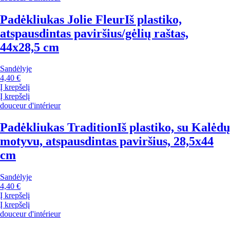
Padėkliukas Jolie Fleur
Iš plastiko,
atspausdintas paviršius/gėlių raštas,
44x28,5 cm
Sandėlyje
4,40 €
Į krepšelį
Į krepšelį
douceur d'intérieur
Padėkliukas Tradition
Iš plastiko, su Kalėdų
motyvu, atspausdintas paviršius, 28,5x44
cm
Sandėlyje
4,40 €
Į krepšelį
Į krepšelį
douceur d'intérieur