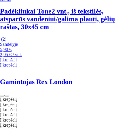
Padėkliukai Tone
2 vnt., iš tekstilės,
atsparūs vandeniui/galima plauti, gėlių
raštas, 30x45 cm
(
2
)
Sandėlyje
5,90 €
2,95 € / vnt.
Į krepšelį
Į krepšelį
Gamintojas Rex London
Į krepšelį
Į krepšelį
Į krepšelį
Į krepšelį
Į krepšelį
Į krepšelį