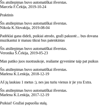
Šis atsiliepimas buvo automatiškai išverstas.
Marcela F.
Čekija
,
2019‑10‑24
Praktinis
Šis atsiliepimas buvo automatiškai išverstas.
Nikola K.
Slovakija
,
2019‑08‑04
Padėklai gana dideli, puikiai atrodo, graži pakuotė... bus dovana
muzikantui ir manau tikrai bus patenkintas
Šis atsiliepimas buvo automatiškai išverstas.
Veronika Š.
Čekija
,
2019‑05‑23
Man patiko juos nuotraukoje, realiame gyvenime taip pat puikus
Šis atsiliepimas buvo automatiškai išverstas.
Marlena K.
Lenkija
,
2018‑12‑19
Aš jų laukiau 1 metus :), nes jau turiu vienus ir jie yra Extra.
Šis atsiliepimas buvo automatiškai išverstas.
Marlena K.
Lenkija
,
2017‑12‑19
Puikiai! Gražiai papuošia stalą.