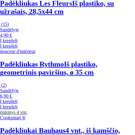
Padėkliukas Les Fleurs
Iš plastiko, su
užrašais, 28,5x44 cm
(
15
)
Sandėlyje
4,90 €
Į krepšelį
Į krepšelį
douceur d'intérieur
Padėkliukas Rythmo
Iš plastiko,
geometrinis paviršius, ø 35 cm
(
2
)
Sandėlyje
6,90 €
Į krepšelį
Į krepšelį
rinkinys 4 vnt.
Cooksmart ®
Padėkliukai Bauhaus
4 vnt., iš kamščio,