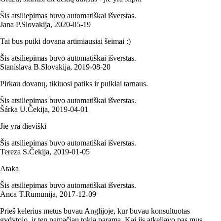
Šis atsiliepimas buvo automatiškai išverstas.
Jana P.
Slovakija
,
2020‑05‑19
Tai bus puiki dovana artimiausiai šeimai :)
Šis atsiliepimas buvo automatiškai išverstas.
Stanislava B.
Slovakija
,
2019‑08‑20
Pirkau dovanų, tikiuosi patiks ir puikiai tarnaus.
Šis atsiliepimas buvo automatiškai išverstas.
Šárka U.
Čekija
,
2019‑04‑01
Jie yra dieviški
Šis atsiliepimas buvo automatiškai išverstas.
Tereza S.
Čekija
,
2019‑01‑05
Ataka
Šis atsiliepimas buvo automatiškai išverstas.
Anca T.
Rumunija
,
2017‑12‑09
Prieš kelerius metus buvau Anglijoje, kur buvau konsultuotas
gydytojo, ir ten pamačiau tokią paramą. Kai jis atkeliavo pas mus,