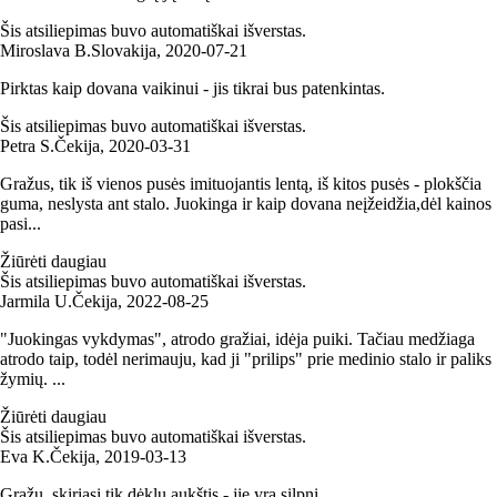
Šis atsiliepimas buvo automatiškai išverstas.
Miroslava B.
Slovakija
,
2020‑07‑21
Pirktas kaip dovana vaikinui - jis tikrai bus patenkintas.
Šis atsiliepimas buvo automatiškai išverstas.
Petra S.
Čekija
,
2020‑03‑31
Gražus, tik iš vienos pusės imituojantis lentą, iš kitos pusės - plokščia
guma, neslysta ant stalo. Juokinga ir kaip dovana neįžeidžia,dėl kainos
pasi...
Žiūrėti daugiau
Šis atsiliepimas buvo automatiškai išverstas.
Jarmila U.
Čekija
,
2022‑08‑25
"Juokingas vykdymas", atrodo gražiai, idėja puiki. Tačiau medžiaga
atrodo taip, todėl nerimauju, kad ji "prilips" prie medinio stalo ir paliks
žymių. ...
Žiūrėti daugiau
Šis atsiliepimas buvo automatiškai išverstas.
Eva K.
Čekija
,
2019‑03‑13
Gražu, skiriasi tik dėklų aukštis - jie yra silpni