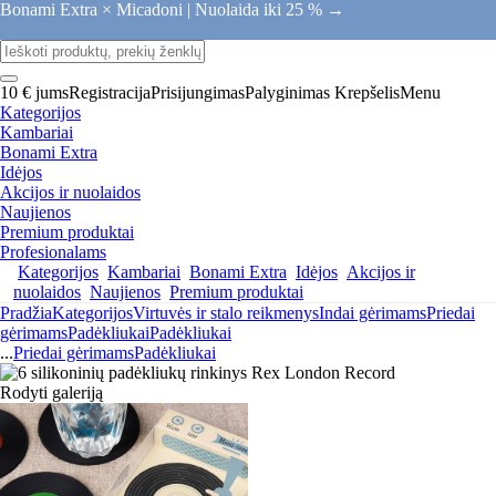
Bonami Extra × Micadoni |
Nuolaida iki 25 % →
10 € jums
Registracija
Prisijungimas
Palyginimas
Krepšelis
Menu
Kategorijos
Kambariai
Bonami Extra
Idėjos
Akcijos ir nuolaidos
Naujienos
Premium produktai
Profesionalams
Kategorijos
Kambariai
Bonami Extra
Idėjos
Akcijos ir
nuolaidos
Naujienos
Premium produktai
Pradžia
Kategorijos
Virtuvės ir stalo reikmenys
Indai gėrimams
Priedai
gėrimams
Padėkliukai
Padėkliukai
...
Priedai gėrimams
Padėkliukai
Rodyti galeriją