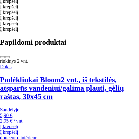
Į krepšelį
Į krepšelį
Į krepšelį
Į krepšelį
Į krepšelį
Į krepšelį
Papildomi produktai
rinkinys 2 vnt.
Dakls
Padėkliukai Bloom
2 vnt., iš tekstilės,
atsparūs vandeniui/galima plauti, gėlių
raštas, 30x45 cm
Sandėlyje
5,90 €
2,95 € / vnt.
Į krepšelį
Į krepšelį
douceur d'intérieur