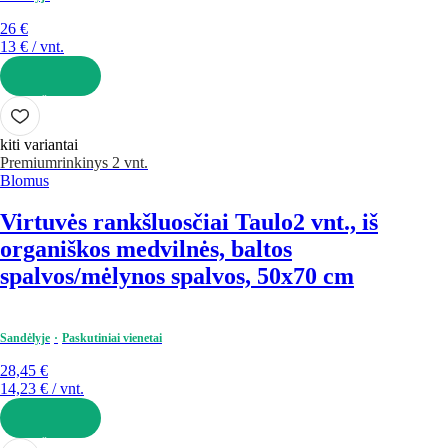
26 €
13 € / vnt.
Į KREPŠELĮ
kiti variantai
Premium
rinkinys 2 vnt.
Blomus
Virtuvės rankšluosčiai Taulo
2 vnt., iš
organiškos medvilnės, baltos
spalvos/mėlynos spalvos, 50x70 cm
Sandėlyje
Paskutiniai vienetai
28,45 €
14,23 € / vnt.
Į KREPŠELĮ