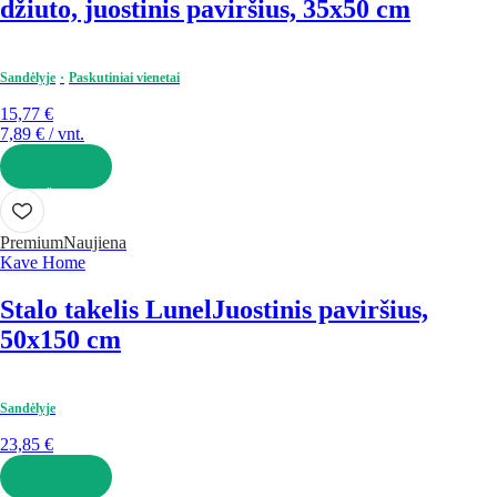
džiuto, juostinis paviršius, 35x50 cm
Sandėlyje
Paskutiniai vienetai
15,77 €
7,89 € / vnt.
Į KREPŠELĮ
Premium
Naujiena
Kave Home
Stalo takelis Lunel
Juostinis paviršius,
50x150 cm
Sandėlyje
23,85 €