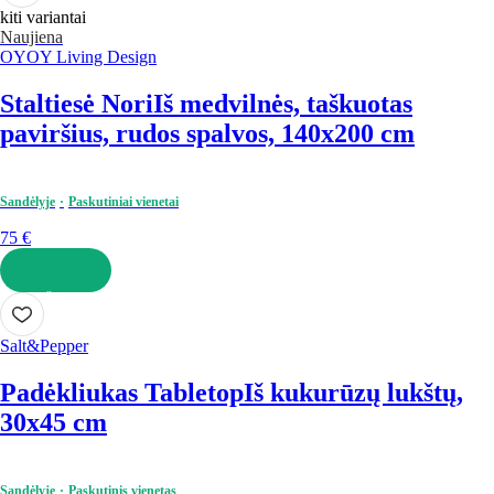
kiti variantai
Naujiena
OYOY Living Design
Staltiesė Nori
Iš medvilnės, taškuotas
paviršius, rudos spalvos, 140x200 cm
Sandėlyje
Paskutiniai vienetai
75 €
Į KREPŠELĮ
Salt&Pepper
Padėkliukas Tabletop
Iš kukurūzų lukštų,
30x45 cm
Sandėlyje
Paskutinis vienetas