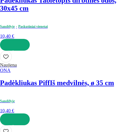
Padėkliukas Tabletop
Iš dirbtinės odos,
30x45 cm
Sandėlyje
Paskutiniai vienetai
10,40 €
Į KREPŠELĮ
Naujiena
ONA
Padėkliukas Piff
Iš medvilnės, ø 35 cm
Sandėlyje
10,40 €
Į KREPŠELĮ