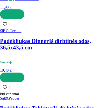
11,90 €
Į KREPŠELĮ
S|P Collection
Padėkliukas Dinner
Iš dirbtinės odos,
36,5x43,5 cm
Sandėlyje
10,40 €
Į KREPŠELĮ
kiti variantai
Salt&Pepper