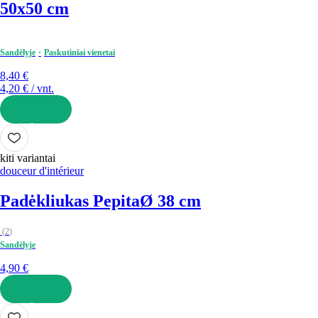
50x50 cm
Sandėlyje
Paskutiniai vienetai
8,40 €
4,20 € / vnt.
Į KREPŠELĮ
kiti variantai
douceur d'intérieur
Padėkliukas Pepita
Ø 38 cm
(
2
)
Sandėlyje
4,90 €
Į KREPŠELĮ