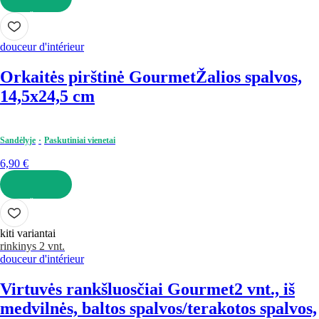
Į KREPŠELĮ
douceur d'intérieur
Orkaitės pirštinė Gourmet
Žalios spalvos,
14,5x24,5 cm
Sandėlyje
Paskutiniai vienetai
6,90 €
Į KREPŠELĮ
kiti variantai
rinkinys 2 vnt.
douceur d'intérieur
Virtuvės rankšluosčiai Gourmet
2 vnt., iš
medvilnės, baltos spalvos/terakotos spalvos,