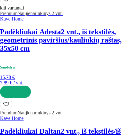
kiti variantai
Premium
Naujiena
rinkinys 2 vnt.
Kave Home
Padėkliukai Adesta
2 vnt., iš tekstilės,
geometrinis paviršius/kauliukių raštas,
35x50 cm
Sandėlyje
15,78 €
7,89 € / vnt.
Į KREPŠELĮ
Premium
Naujiena
rinkinys 2 vnt.
Kave Home
Padėkliukai Daltan
2 vnt., iš tekstilės/iš