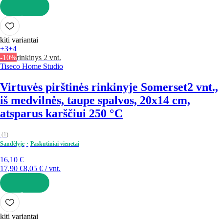
Į KREPŠELĮ
kiti variantai
+3
+4
-10%
rinkinys 2 vnt.
Tiseco Home Studio
Virtuvės pirštinės rinkinyje Somerset
2 vnt.,
iš medvilnės, taupe spalvos, 20x14 cm,
atsparus karščiui 250 °C
(
1
)
Sandėlyje
Paskutiniai vienetai
16,10 €
17,90 €
8,05 € / vnt.
Į KREPŠELĮ
kiti variantai