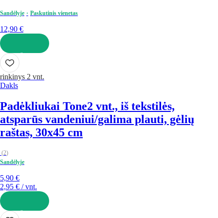
Sandėlyje
Paskutinis vienetas
12,90 €
Į KREPŠELĮ
rinkinys 2 vnt.
Dakls
Padėkliukai Tone
2 vnt., iš tekstilės,
atsparūs vandeniui/galima plauti, gėlių
raštas, 30x45 cm
(
2
)
Sandėlyje
5,90 €
2,95 € / vnt.
Į KREPŠELĮ