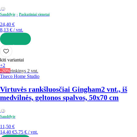
(
1
)
Sandėlyje
Paskutiniai vienetai
24,40 €
8,13 € / vnt.
Į KREPŠELĮ
kiti variantai
+2
-20%
rinkinys 2 vnt.
Tiseco Home Studio
Virtuvės rankšluosčiai Gingham
2 vnt., iš
medvilnės, geltonos spalvos, 50x70 cm
(
3
)
Sandėlyje
11,50 €
14,40 €
5,75 € / vnt.