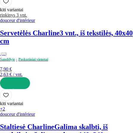
kiti variantai
rinkinys 3 vnt.
douceur d'intérieur
Servetėlės Charline
3 vnt., iš tekstilės, 40x40
cm
(
13
)
Sandėlyje
Paskutiniai vienetai
7,90 €
2,63 € / vnt.
Į KREPŠELĮ
kiti variantai
+2
douceur d'intérieur
Staltiesė Charline
Galima skalbti, iš