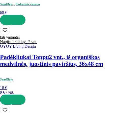
Sandėlyje
Paskutinis vienetas
68 €
Į KREPŠELĮ
kiti variantai
Naujiena
rinkinys 2 vnt.
OYOY Living Design
Padėkliukai Toppu
2 vnt., iš organiškos
medvilnės, juostinis paviršius, 36x48 cm
Sandėlyje
18 €
9 € / vnt.
Į KREPŠELĮ