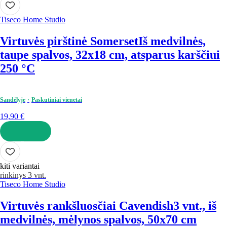
Tiseco Home Studio
Virtuvės pirštinė Somerset
Iš medvilnės,
taupe spalvos, 32x18 cm, atsparus karščiui
250 °C
Sandėlyje
Paskutiniai vienetai
19,90 €
Į KREPŠELĮ
kiti variantai
rinkinys 3 vnt.
Tiseco Home Studio
Virtuvės rankšluosčiai Cavendish
3 vnt., iš
medvilnės, mėlynos spalvos, 50x70 cm