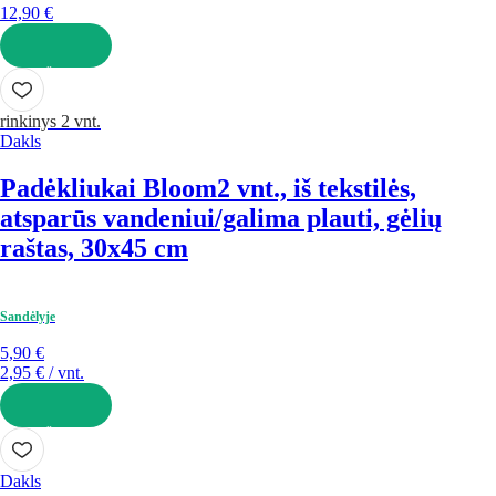
12,90 €
Į KREPŠELĮ
rinkinys 2 vnt.
Dakls
Padėkliukai Bloom
2 vnt., iš tekstilės,
atsparūs vandeniui/galima plauti, gėlių
raštas, 30x45 cm
Sandėlyje
5,90 €
2,95 € / vnt.
Į KREPŠELĮ
Dakls