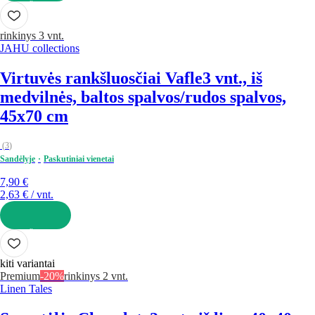
Į KREPŠELĮ
rinkinys 3 vnt.
JAHU collections
Virtuvės rankšluosčiai Vafle
3 vnt., iš
medvilnės, baltos spalvos/rudos spalvos,
45x70 cm
(
3
)
Sandėlyje
Paskutiniai vienetai
7,90 €
2,63 € / vnt.
Į KREPŠELĮ
kiti variantai
Premium
-20%
rinkinys 2 vnt.
Linen Tales