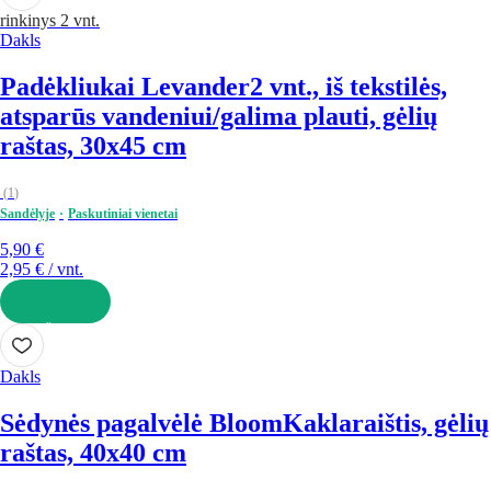
rinkinys 2 vnt.
Dakls
Padėkliukai Levander
2 vnt., iš tekstilės,
atsparūs vandeniui/galima plauti, gėlių
raštas, 30x45 cm
(
1
)
Sandėlyje
Paskutiniai vienetai
5,90 €
2,95 € / vnt.
Į KREPŠELĮ
Dakls
Sėdynės pagalvėlė Bloom
Kaklaraištis, gėlių
raštas, 40x40 cm