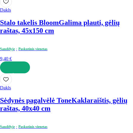
Dakls
Stalo takelis Bloom
Galima plauti, gėlių
raštas, 45x150 cm
Sandėlyje
Paskutinis vienetas
9,40 €
Į KREPŠELĮ
Dakls
Sėdynės pagalvėlė Tone
Kaklaraištis, gėlių
raštas, 40x40 cm
Sandėlyje
Paskutinis vienetas