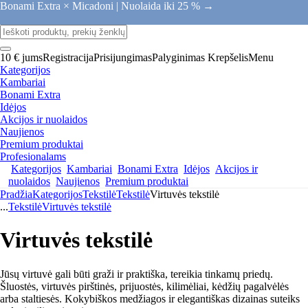
Bonami Extra × Micadoni |
Nuolaida iki 25 % →
10 € jums
Registracija
Prisijungimas
Palyginimas
Krepšelis
Menu
Kategorijos
Kambariai
Bonami Extra
Idėjos
Akcijos ir nuolaidos
Naujienos
Premium produktai
Profesionalams
Kategorijos
Kambariai
Bonami Extra
Idėjos
Akcijos ir
nuolaidos
Naujienos
Premium produktai
Pradžia
Kategorijos
Tekstilė
Tekstilė
Virtuvės tekstilė
...
Tekstilė
Virtuvės tekstilė
Virtuvės tekstilė
Jūsų virtuvė gali būti graži ir praktiška, tereikia tinkamų priedų.
Šluostės, virtuvės pirštinės, prijuostės, kilimėliai, kėdžių pagalvėlės
arba staltiesės. Kokybiškos medžiagos ir elegantiškas dizainas suteiks