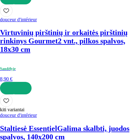
Į KREPŠELĮ
douceur d'intérieur
Virtuvinių pirštinių ir orkaitės pirštinių
rinkinys Gourmet
2 vnt., pilkos spalvos,
18x30 cm
Sandėlyje
8,90 €
Į KREPŠELĮ
kiti variantai
douceur d'intérieur
Staltiesė Essentiel
Galima skalbti, juodos
spalvos, 140x200 cm