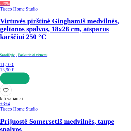
-20%
Tiseco Home Studio
Virtuvės pirštinė Gingham
Iš medvilnės,
geltonos spalvos, 18x28 cm, atsparus
karščiui 250 °C
Sandėlyje
Paskutiniai vienetai
11,10 €
13,90 €
Į KREPŠELĮ
kiti variantai
+3
+4
Tiseco Home Studio
Prijuostė Somerset
Iš medvilnės, taupe
spalvos