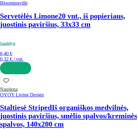
Bloomingville
Servetėlės Limone
20 vnt., iš popieriaus,
juostinis paviršius, 33x33 cm
Sandėlyje
6,40 €
0,32 € / vnt.
Į KREPŠELĮ
Naujiena
OYOY Living Design
Staltiesė Striped
Iš organiškos medvilnės,
juostinis paviršius, smėlio spalvos/kreminės
spalvos, 140x200 cm