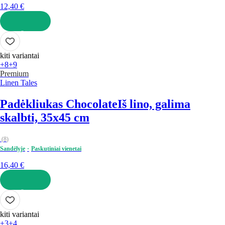
12,40 €
Į KREPŠELĮ
kiti variantai
+8
+9
Premium
Linen Tales
Padėkliukas Chocolate
Iš lino, galima
skalbti, 35x45 cm
(
8
)
Sandėlyje
Paskutiniai vienetai
16,40 €
Į KREPŠELĮ
kiti variantai
+3
+4