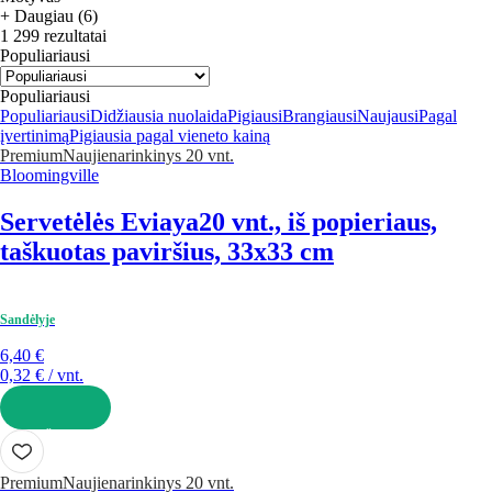
+ Daugiau (6)
1 299 rezultatai
Populiariausi
Populiariausi
Populiariausi
Didžiausia nuolaida
Pigiausi
Brangiausi
Naujausi
Pagal
įvertinimą
Pigiausia pagal vieneto kainą
Premium
Naujiena
rinkinys 20 vnt.
Bloomingville
Servetėlės Eviaya
20 vnt., iš popieriaus,
taškuotas paviršius, 33x33 cm
Sandėlyje
6,40 €
0,32 € / vnt.
Į KREPŠELĮ
Premium
Naujiena
rinkinys 20 vnt.