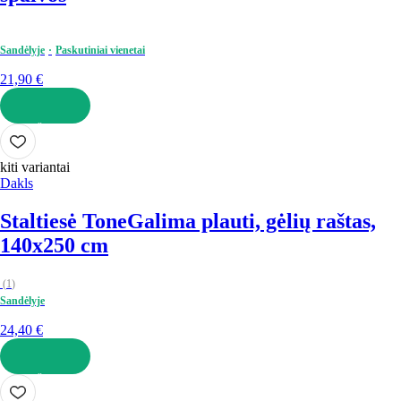
Sandėlyje
Paskutiniai vienetai
21,90 €
Į KREPŠELĮ
kiti variantai
Dakls
Staltiesė Tone
Galima plauti, gėlių raštas,
140x250 cm
(
1
)
Sandėlyje
24,40 €
Į KREPŠELĮ