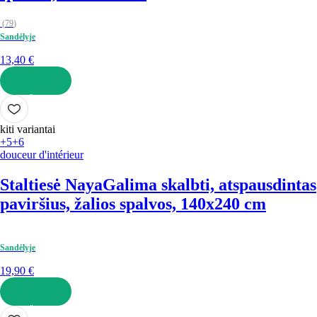
(
79
)
Sandėlyje
13,40 €
Į KREPŠELĮ
kiti variantai
+5
+6
douceur d'intérieur
Staltiesė Naya
Galima skalbti, atspausdintas
paviršius, žalios spalvos, 140x240 cm
Sandėlyje
19,90 €
Į KREPŠELĮ