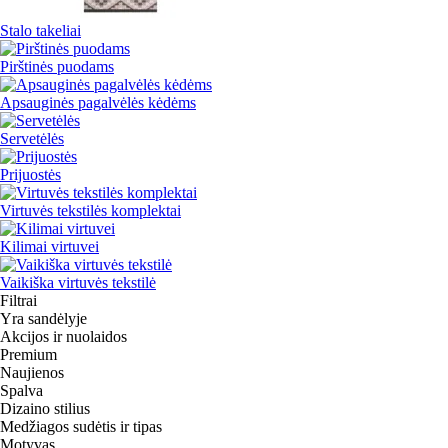
Stalo takeliai
Pirštinės puodams
Apsauginės pagalvėlės kėdėms
Servetėlės
Prijuostės
Virtuvės tekstilės komplektai
Kilimai virtuvei
Vaikiška virtuvės tekstilė
Filtrai
Yra sandėlyje
Akcijos ir nuolaidos
Premium
Naujienos
Spalva
Dizaino stilius
Medžiagos sudėtis ir tipas
Motyvas