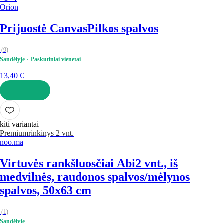
Orion
Prijuostė Canvas
Pilkos spalvos
(
9
)
Sandėlyje
Paskutiniai vienetai
13,40 €
Į KREPŠELĮ
kiti variantai
Premium
rinkinys 2 vnt.
noo.ma
Virtuvės rankšluosčiai Abi
2 vnt., iš
medvilnės, raudonos spalvos/mėlynos
spalvos, 50x63 cm
(
1
)
Sandėlyje