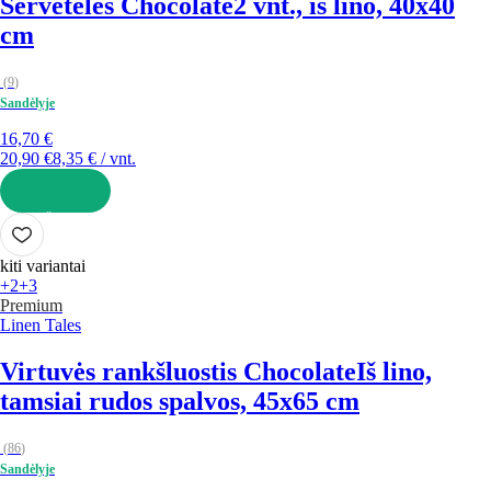
Servetėlės Chocolate
2 vnt., iš lino, 40x40
cm
(
9
)
Sandėlyje
16,70 €
20,90 €
8,35 € / vnt.
Į KREPŠELĮ
kiti variantai
+2
+3
Premium
Linen Tales
Virtuvės rankšluostis Chocolate
Iš lino,
tamsiai rudos spalvos, 45x65 cm
(
86
)
Sandėlyje