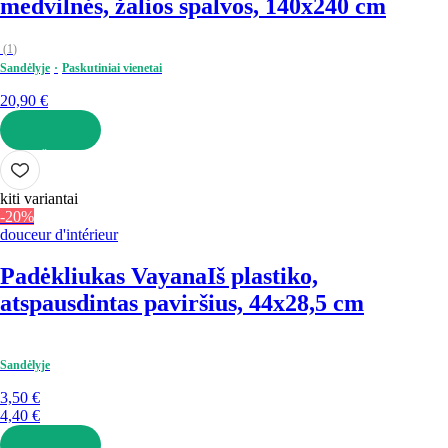
medvilnės, žalios spalvos, 140x240 cm
(
1
)
Sandėlyje
Paskutiniai vienetai
20,90 €
Į KREPŠELĮ
kiti variantai
-20%
douceur d'intérieur
Padėkliukas Vayana
Iš plastiko,
atspausdintas paviršius, 44x28,5 cm
Sandėlyje
3,50 €
4,40 €