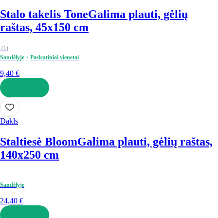
Stalo takelis Tone
Galima plauti, gėlių
raštas, 45x150 cm
(
1
)
Sandėlyje
Paskutiniai vienetai
9,40 €
Į KREPŠELĮ
Dakls
Staltiesė Bloom
Galima plauti, gėlių raštas,
140x250 cm
Sandėlyje
24,40 €