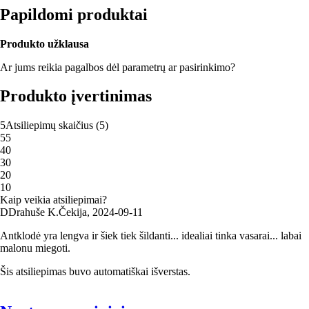
Papildomi produktai
Produkto užklausa
Ar jums reikia pagalbos dėl parametrų ar pasirinkimo?
Produkto įvertinimas
5
Atsiliepimų skaičius
(
5
)
5
5
4
0
3
0
2
0
1
0
Kaip veikia atsiliepimai?
D
Drahuše K.
Čekija
,
2024‑09‑11
Antklodė yra lengva ir šiek tiek šildanti... idealiai tinka vasarai... labai
malonu miegoti.
Šis atsiliepimas buvo automatiškai išverstas.