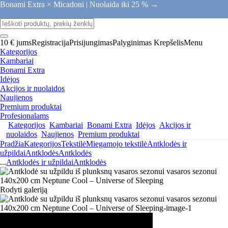
Bonami Extra × Micadoni |
Nuolaida iki 25 % →
10 € jums
Registracija
Prisijungimas
Palyginimas
Krepšelis
Menu
Kategorijos
Kambariai
Bonami Extra
Idėjos
Akcijos ir nuolaidos
Naujienos
Premium produktai
Profesionalams
Kategorijos
Kambariai
Bonami Extra
Idėjos
Akcijos ir
nuolaidos
Naujienos
Premium produktai
Pradžia
Kategorijos
Tekstilė
Miegamojo tekstilė
Antklodės ir
užpildai
Antklodės
Antklodės
...
Antklodės ir užpildai
Antklodės
Rodyti galeriją