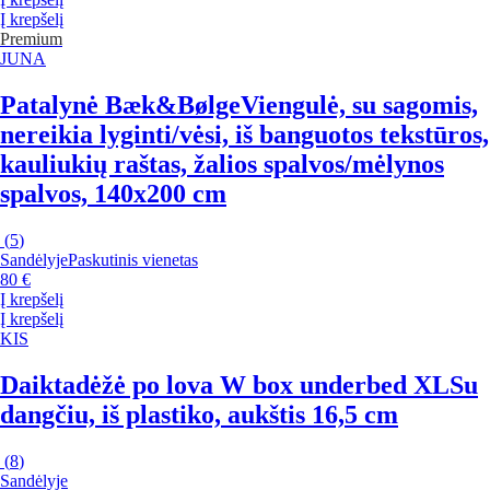
Į krepšelį
Premium
JUNA
Patalynė Bæk&Bølge
Viengulė, su sagomis,
nereikia lyginti/vėsi, iš banguotos tekstūros,
kauliukių raštas, žalios spalvos/mėlynos
spalvos, 140x200 cm
(
5
)
Sandėlyje
Paskutinis vienetas
80 €
Į krepšelį
Į krepšelį
KIS
Daiktadėžė po lova W box underbed XL
Su
dangčiu, iš plastiko, aukštis 16,5 cm
(
8
)
Sandėlyje