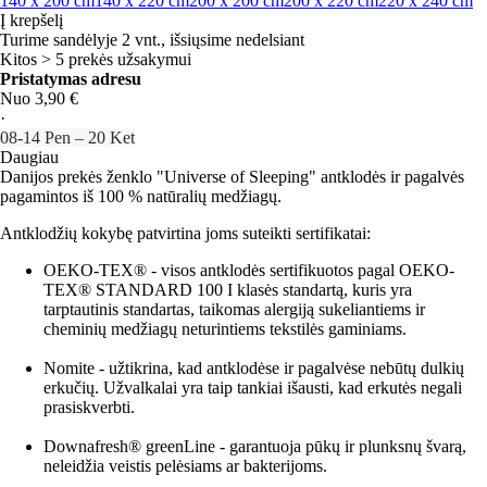
140 x 200 cm
140 x 220 cm
200 x 200 cm
200 x 220 cm
220 x 240 cm
Į krepšelį
Turime sandėlyje 2 vnt., išsiųsime nedelsiant
Kitos > 5 prekės užsakymui
Pristatymas adresu
Nuo 3,90 €
·
08‑14 Pen – 20 Ket
Daugiau
Danijos prekės ženklo "Universe of Sleeping" antklodės ir pagalvės
pagamintos iš 100 % natūralių medžiagų.
Antklodžių kokybę patvirtina joms suteikti sertifikatai:
OEKO-TEX® - visos antklodės sertifikuotos pagal OEKO-
TEX® STANDARD 100 I klasės standartą, kuris yra
tarptautinis standartas, taikomas alergiją sukeliantiems ir
cheminių medžiagų neturintiems tekstilės gaminiams.
Nomite - užtikrina, kad antklodėse ir pagalvėse nebūtų dulkių
erkučių. Užvalkalai yra taip tankiai išausti, kad erkutės negali
prasiskverbti.
Downafresh® greenLine - garantuoja pūkų ir plunksnų švarą,
neleidžia veistis pelėsiams ar bakterijoms.