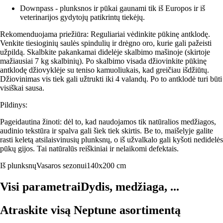
Downpass - plunksnos ir pūkai gaunami tik iš Europos ir iš
veterinarijos gydytojų patikrintų tiekėjų.
Rekomenduojama priežiūra: Reguliariai vėdinkite pūkinę antklodę.
Venkite tiesioginių saulės spindulių ir drėgno oro, kurie gali pažeisti
užpildą. Skalbkite pakankamai didelėje skalbimo mašinoje (skirtoje
mažiausiai 7 kg skalbinių). Po skalbimo visada džiovinkite pūkinę
antklodę džiovyklėje su teniso kamuoliukais, kad greičiau išdžiūtų.
Džiovinimas vis tiek gali užtrukti iki 4 valandų. Po to antklodė turi būti
visiškai sausa.
Pildinys:
Pageidautina žinoti: dėl to, kad naudojamos tik natūralios medžiagos,
audinio tekstūra ir spalva gali šiek tiek skirtis. Be to, maišelyje galite
rasti keletą atsilaisvinusių plunksnų, o iš užvalkalo gali kyšoti nedidelės
pūkų gijos. Tai natūralūs reiškiniai ir nelaikomi defektais.
Iš plunksnų
Vasaros sezonui
140x200 cm
Visi parametrai
Dydis, medžiaga, ...
Atraskite visą Neptune asortimentą