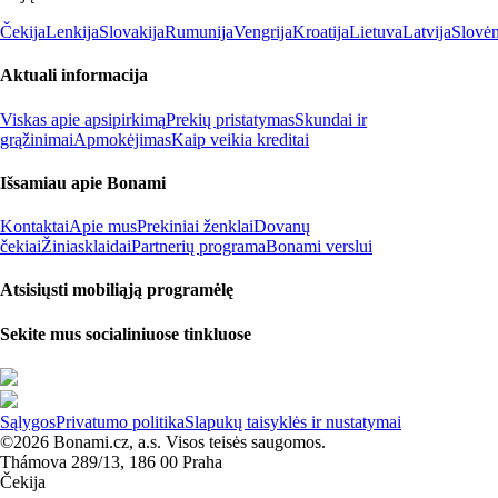
Čekija
Lenkija
Slovakija
Rumunija
Vengrija
Kroatija
Lietuva
Latvija
Slovėn
Aktuali informacija
Viskas apie apsipirkimą
Prekių pristatymas
Skundai ir
grąžinimai
Apmokėjimas
Kaip veikia kreditai
Išsamiau apie Bonami
Kontaktai
Apie mus
Prekiniai ženklai
Dovanų
čekiai
Žiniasklaidai
Partnerių programa
Bonami verslui
Atsisiųsti mobiliąją programėlę
Sekite mus socialiniuose tinkluose
Sąlygos
Privatumo politika
Slapukų taisyklės ir nustatymai
©2026 Bonami.cz, a.s. Visos teisės saugomos.
Thámova 289/13, 186 00 Praha
Čekija