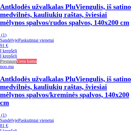
Antklodės užvalkalas Plu
Viengulis, iš satino
medvilnės, kauliukių raštas, šviesiai
mėlynos spalvos/rudos spalvos, 140x200 cm
(
1
)
Sandėlyje
Paskutiniai vienetai
91 €
Į krepšelį
Į krepšelį
Premium
Gera kaina
noo.ma
Antklodės užvalkalas Plu
Viengulis, iš satino
medvilnės, kauliukių raštas, šviesiai
mėlynos spalvos/kreminės spalvos, 140x200
cm
(
1
)
Sandėlyje
Paskutiniai vienetai
81 €
Į krepšelį