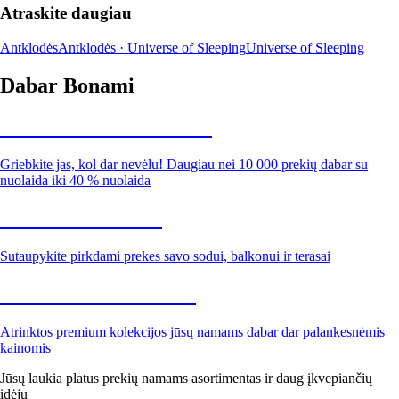
Atraskite daugiau
Antklodės
Antklodės · Universe of Sleeping
Universe of Sleeping
Dabar Bonami
Summer Sale iki -40 %
Griebkite jas, kol dar nevėlu! Daugiau nei 10 000 prekių dabar su
nuolaida iki 40 % nuolaida
Sodas su nuolaida
Sutaupykite pirkdami prekes savo sodui, balkonui ir terasai
Premium su nuolaida
Atrinktos premium kolekcijos jūsų namams dabar dar palankesnėmis
kainomis
Jūsų laukia platus prekių namams asortimentas ir daug įkvepiančių
idėjų