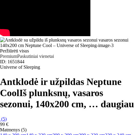
Peržiūrėti visus
Premium
Paskutiniai vienetai
ID: 1651844
Universe of Sleeping
Antklodė ir užpildas Neptune
Cool
Iš plunksnų, vasaros
sezonui, 140x200 cm
, …
daugiau
(
5
)
99 €
Matmenys (5)