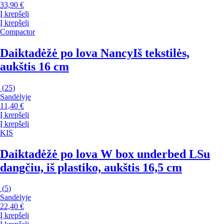
33,90 €
Į krepšelį
Į krepšelį
Compactor
Daiktadėžė po lova Nancy
Iš tekstilės,
aukštis 16 cm
(
25
)
Sandėlyje
11,40 €
Į krepšelį
Į krepšelį
KIS
Daiktadėžė po lova W box underbed L
Su
dangčiu, iš plastiko, aukštis 16,5 cm
(
5
)
Sandėlyje
22,40 €
Į krepšelį