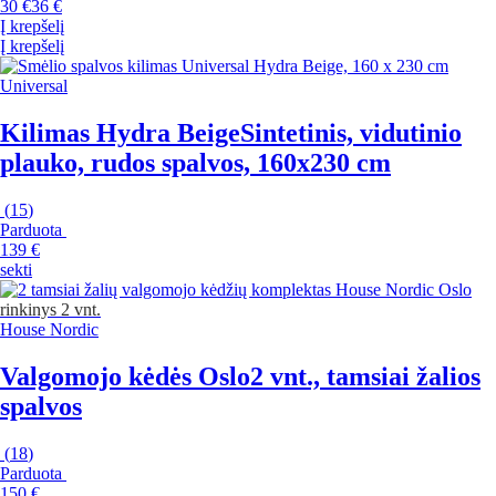
30 €
36 €
Į krepšelį
Į krepšelį
Universal
Kilimas Hydra Beige
Sintetinis, vidutinio
plauko, rudos spalvos, 160x230 cm
(
15
)
Parduota
139 €
sekti
rinkinys 2 vnt.
House Nordic
Valgomojo kėdės Oslo
2 vnt., tamsiai žalios
spalvos
(
18
)
Parduota
150 €