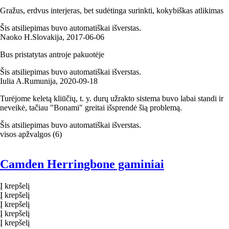
Gražus, erdvus interjeras, bet sudėtinga surinkti, kokybiškas atlikimas
Šis atsiliepimas buvo automatiškai išverstas.
Naoko H.
Slovakija
,
2017‑06‑06
Bus pristatytas antroje pakuotėje
Šis atsiliepimas buvo automatiškai išverstas.
Iulia A.
Rumunija
,
2020‑09‑18
Turėjome keletą kliūčių, t. y. durų užrakto sistema buvo labai standi ir
neveikė, tačiau "Bonami" greitai išsprendė šią problemą.
Šis atsiliepimas buvo automatiškai išverstas.
visos apžvalgos
(
6
)
Camden Herringbone gaminiai
Į krepšelį
Į krepšelį
Į krepšelį
Į krepšelį
Į krepšelį