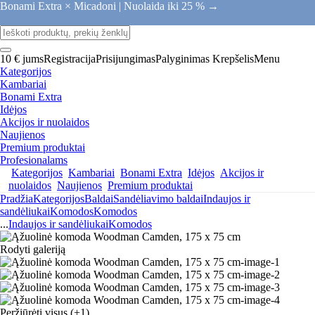
Bonami Extra × Micadoni |
Nuolaida iki 25 % →
10 € jums
Registracija
Prisijungimas
Palyginimas
Krepšelis
Menu
Kategorijos
Kambariai
Bonami Extra
Idėjos
Akcijos ir nuolaidos
Naujienos
Premium produktai
Profesionalams
Kategorijos
Kambariai
Bonami Extra
Idėjos
Akcijos ir
nuolaidos
Naujienos
Premium produktai
Pradžia
Kategorijos
Baldai
Sandėliavimo baldai
Indaujos ir
sandėliukai
Komodos
Komodos
...
Indaujos ir sandėliukai
Komodos
Rodyti galeriją
Peržiūrėti visus
(+1)