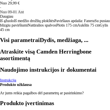
Nuo 29,99 €
·
Nuo 09‑01 Ant
Daugiau
Iš ąžuolo
Iš medžio drožlių plokštės
Paviršiaus apdaila: Fanera
Su pusiau
blizgiu paviršiumi
Natūralios spalvos
Plotis 175 cm
Aukštis 75 cm
Gylis
45 cm
Visi parametrai
Dydis, medžiaga, ...
Atraskite visą Camden Herringbone
asortimentą
Naudojimo instrukcijos ir dokumentai
Instrukcija
Produkto užklausa
Ar jums reikia pagalbos dėl parametrų ar pasirinkimo?
Produkto įvertinimas