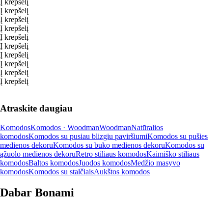
Į krepšelį
Į krepšelį
Į krepšelį
Į krepšelį
Į krepšelį
Į krepšelį
Į krepšelį
Į krepšelį
Į krepšelį
Į krepšelį
Atraskite daugiau
Komodos
Komodos · Woodman
Woodman
Natūralios
komodos
Komodos su pusiau blizgiu paviršiumi
Komodos su pušies
medienos dekoru
Komodos su buko medienos dekoru
Komodos su
ąžuolo medienos dekoru
Retro stiliaus komodos
Kaimiško stiliaus
komodos
Baltos komodos
Juodos komodos
Medžio masyvo
komodos
Komodos su stalčiais
Aukštos komodos
Dabar Bonami
Summer Sale iki -40 %