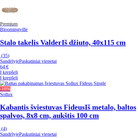
Premium
Bloomingville
Stalo takelis Valder
Iš džiuto, 40x115 cm
(
35
)
Sandėlyje
Paskutiniai vienetai
64 €
Į krepšelį
Į krepšelį
-16%
Sollux
Kabantis šviestuvas Fideus
Iš metalo, baltos
spalvos, 8x8 cm, aukštis 100 cm
(
4
)
Sandėlyje
Paskutiniai vienetai