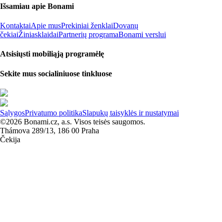
Išsamiau apie Bonami
Kontaktai
Apie mus
Prekiniai ženklai
Dovanų
čekiai
Žiniasklaidai
Partnerių programa
Bonami verslui
Atsisiųsti mobiliąją programėlę
Sekite mus socialiniuose tinkluose
Sąlygos
Privatumo politika
Slapukų taisyklės ir nustatymai
©2026 Bonami.cz, a.s. Visos teisės saugomos.
Thámova 289/13, 186 00 Praha
Čekija