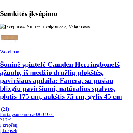
Semkitės įkvėpimo
Woodman
Šoninė spintelė Camden Herringbone
Iš
ąžuolo, iš medžio drožlių plokštės,
paviršiaus apdaila: Fanera, su pusiau
blizgiu paviršiumi, natūralios spalvos,
plotis 175 cm, aukštis 75 cm, gylis 45 cm
(
21
)
Pristatysime nuo 2026‑09‑01
719 €
Į krepšelį
Į krepšelį