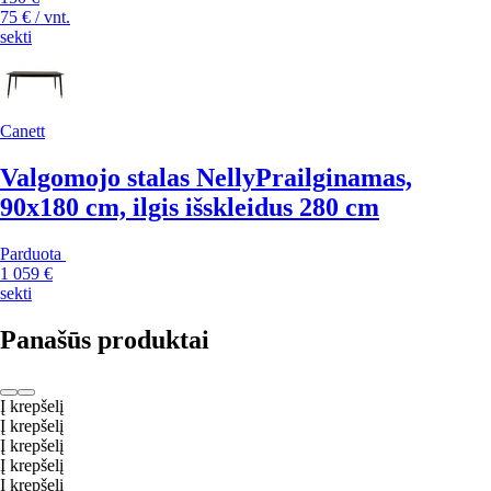
75 € / vnt.
sekti
Canett
Valgomojo stalas Nelly
Prailginamas,
90x180 cm, ilgis išskleidus 280 cm
Parduota
1 059 €
sekti
Panašūs produktai
Į krepšelį
Į krepšelį
Į krepšelį
Į krepšelį
Į krepšelį