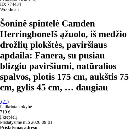
ID: 774434
Woodman
Šoninė spintelė Camden
Herringbone
Iš ąžuolo, iš medžio
drožlių plokštės, paviršiaus
apdaila: Fanera, su pusiau
blizgiu paviršiumi, natūralios
spalvos, plotis 175 cm, aukštis 75
cm, gylis 45 cm
, …
daugiau
(
21
)
Patikrinta kokybė
719 €
Į krepšelį
Pristatysime nuo 2026‑09‑01
Pristatymas adresu