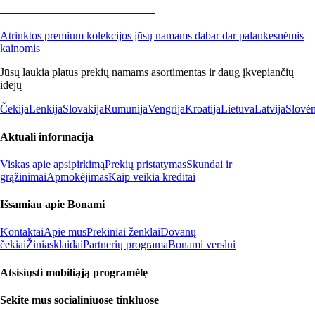
Premium su nuolaida
Atrinktos premium kolekcijos jūsų namams dabar dar palankesnėmis
kainomis
Jūsų laukia platus prekių namams asortimentas ir daug įkvepiančių
idėjų
Čekija
Lenkija
Slovakija
Rumunija
Vengrija
Kroatija
Lietuva
Latvija
Slovėn
Aktuali informacija
Viskas apie apsipirkimą
Prekių pristatymas
Skundai ir
grąžinimai
Apmokėjimas
Kaip veikia kreditai
Išsamiau apie Bonami
Kontaktai
Apie mus
Prekiniai ženklai
Dovanų
čekiai
Žiniasklaidai
Partnerių programa
Bonami verslui
Atsisiųsti mobiliąją programėlę
Sekite mus socialiniuose tinkluose