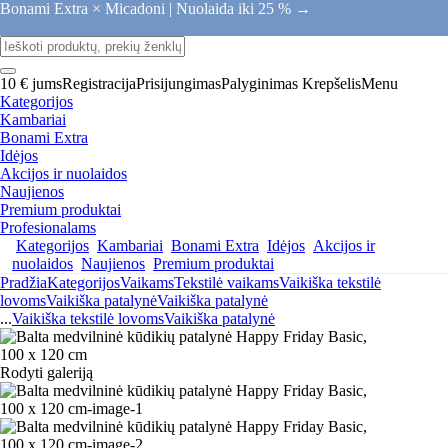
Bonami Extra × Micadoni |
Nuolaida iki 25 % →
10 € jums
Registracija
Prisijungimas
Palyginimas
Krepšelis
Menu
Kategorijos
Kambariai
Bonami Extra
Idėjos
Akcijos ir nuolaidos
Naujienos
Premium produktai
Profesionalams
Kategorijos
Kambariai
Bonami Extra
Idėjos
Akcijos ir
nuolaidos
Naujienos
Premium produktai
Pradžia
Kategorijos
Vaikams
Tekstilė vaikams
Vaikiška tekstilė
lovoms
Vaikiška patalynė
Vaikiška patalynė
...
Vaikiška tekstilė lovoms
Vaikiška patalynė
Rodyti galeriją