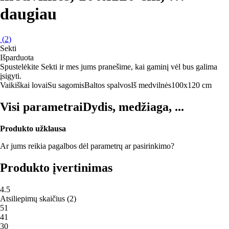
daugiau
(
2
)
Sekti
Išparduota
Spustelėkite Sekti ir mes jums pranešime, kai gaminį vėl bus galima
įsigyti.
Vaikiškai lovai
Su sagomis
Baltos spalvos
Iš medvilnės
100x120 cm
Visi parametrai
Dydis, medžiaga, ...
Produkto užklausa
Ar jums reikia pagalbos dėl parametrų ar pasirinkimo?
Produkto įvertinimas
4.5
Atsiliepimų skaičius
(
2
)
5
1
4
1
3
0