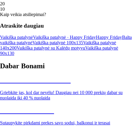
2
0
1
0
Kaip veikia atsiliepimai?
Atraskite daugiau
Vaikiška patalynė
Vaikiška patalynė · Happy Friday
Happy Friday
Balta
vaikiška patalynė
Vaikiška patalynė 100x135
Vaikiška patalynė
140x200
Vaikiška patalynė su Kalėdų motyvu
Vaikiška patalynė
90x130
Dabar Bonami
Summer Sale iki -40 %
Griebkite jas, kol dar nevėlu! Daugiau nei 10 000 prekių dabar su
nuolaida iki 40 % nuolaida
Sodas su nuolaida
Sutaupykite pirkdami prekes savo sodui, balkonui ir terasai