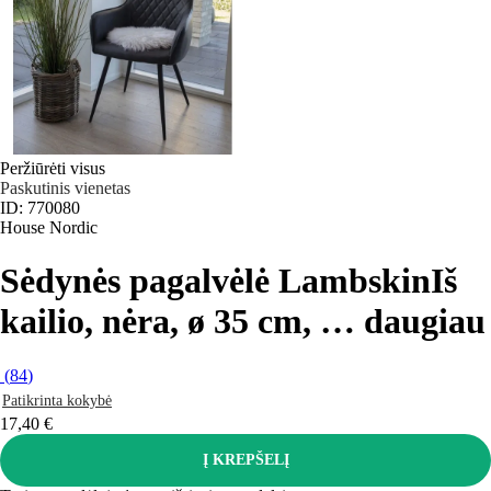
Peržiūrėti visus
Paskutinis vienetas
ID: 770080
House Nordic
Sėdynės pagalvėlė Lambskin
Iš
kailio, nėra, ø 35 cm
, …
daugiau
(
84
)
Patikrinta kokybė
17,40 €
Į KREPŠELĮ