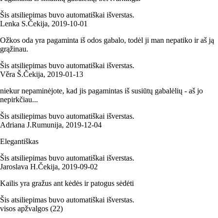
Šis atsiliepimas buvo automatiškai išverstas.
Lenka S.
Čekija
,
2019‑10‑01
Ožkos oda yra pagaminta iš odos gabalo, todėl ji man nepatiko ir aš ją
grąžinau.
Šis atsiliepimas buvo automatiškai išverstas.
Věra Š.
Čekija
,
2019‑01‑13
niekur nepaminėjote, kad jis pagamintas iš susiūtų gabalėlių - aš jo
nepirkčiau...
Šis atsiliepimas buvo automatiškai išverstas.
Adriana J.
Rumunija
,
2019‑12‑04
Elegantiškas
Šis atsiliepimas buvo automatiškai išverstas.
Jaroslava H.
Čekija
,
2019‑09‑02
Kailis yra gražus ant kėdės ir patogus sėdėti
Šis atsiliepimas buvo automatiškai išverstas.
visos apžvalgos
(
22
)