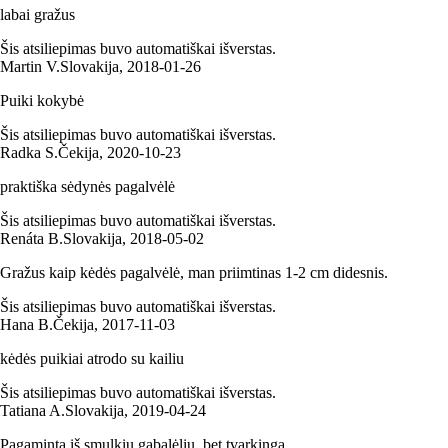
labai gražus
Šis atsiliepimas buvo automatiškai išverstas.
Martin V.
Slovakija
,
2018‑01‑26
Puiki kokybė
Šis atsiliepimas buvo automatiškai išverstas.
Radka S.
Čekija
,
2020‑10‑23
praktiška sėdynės pagalvėlė
Šis atsiliepimas buvo automatiškai išverstas.
Renáta B.
Slovakija
,
2018‑05‑02
Gražus kaip kėdės pagalvėlė, man priimtinas 1-2 cm didesnis.
Šis atsiliepimas buvo automatiškai išverstas.
Hana B.
Čekija
,
2017‑11‑03
kėdės puikiai atrodo su kailiu
Šis atsiliepimas buvo automatiškai išverstas.
Tatiana A.
Slovakija
,
2019‑04‑24
Pagaminta iš smulkių gabalėlių, bet tvarkinga.