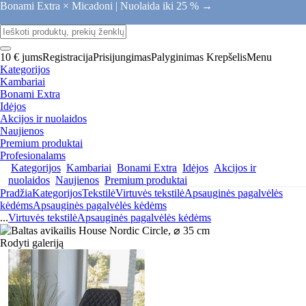
Bonami Extra × Micadoni |
Nuolaida iki 25 % →
10 € jums
Registracija
Prisijungimas
Palyginimas
Krepšelis
Menu
Kategorijos
Kambariai
Bonami Extra
Idėjos
Akcijos ir nuolaidos
Naujienos
Premium produktai
Profesionalams
Kategorijos
Kambariai
Bonami Extra
Idėjos
Akcijos ir
nuolaidos
Naujienos
Premium produktai
Pradžia
Kategorijos
Tekstilė
Virtuvės tekstilė
Apsauginės pagalvėlės
kėdėms
Apsauginės pagalvėlės kėdėms
...
Virtuvės tekstilė
Apsauginės pagalvėlės kėdėms
Rodyti galeriją