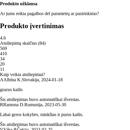
Produkto užklausa
Ar jums reikia pagalbos dėl parametrų ar pasirinkimo?
Produkto įvertinimas
4.6
Atsiliepimų skaičius
(
84
)
5
69
4
10
3
4
2
0
1
1
Kaip veikia atsiliepimai?
A
Albína K.
Slovakija
,
2024‑01‑18
grazus kailis
Šis atsiliepimas buvo automatiškai išverstas.
R
Ramona D.
Rumunija
,
2023‑05‑30
Labai geros kokybės, minkštas ir purus kailis.
Šis atsiliepimas buvo automatiškai išverstas.
V
Věra P.
Čekija
,
2023‑02‑25