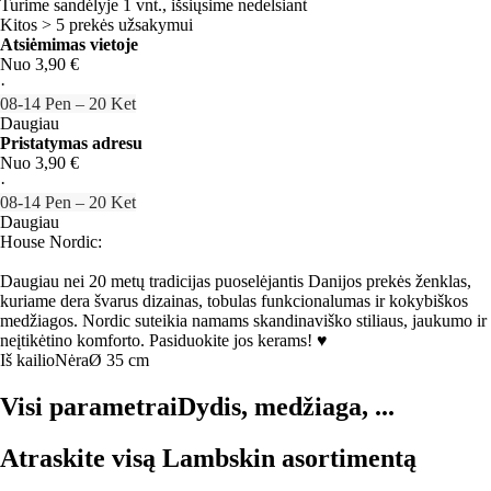
Turime sandėlyje 1 vnt., išsiųsime nedelsiant
Kitos > 5 prekės užsakymui
Atsiėmimas vietoje
Nuo 3,90 €
·
08‑14 Pen – 20 Ket
Daugiau
Pristatymas adresu
Nuo 3,90 €
·
08‑14 Pen – 20 Ket
Daugiau
House Nordic:
Daugiau nei 20 metų tradicijas puoselėjantis Danijos prekės ženklas,
kuriame dera švarus dizainas, tobulas funkcionalumas ir kokybiškos
medžiagos. Nordic suteikia namams skandinaviško stiliaus, jaukumo ir
neįtikėtino komforto. Pasiduokite jos kerams! ♥
Iš kailio
Nėra
Ø 35 cm
Visi parametrai
Dydis, medžiaga, ...
Atraskite visą Lambskin asortimentą