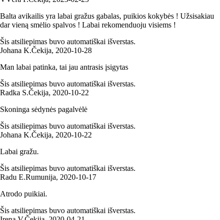
Balta avikailis yra labai gražus gabalas, puikios kokybės ! Užsisakiau
dar vieną smėlio spalvos ! Labai rekomenduoju visiems !
Šis atsiliepimas buvo automatiškai išverstas.
Johana K.
Čekija
,
2020‑10‑28
Man labai patinka, tai jau antrasis įsigytas
Šis atsiliepimas buvo automatiškai išverstas.
Radka S.
Čekija
,
2020‑10‑22
Skoninga sėdynės pagalvėlė
Šis atsiliepimas buvo automatiškai išverstas.
Johana K.
Čekija
,
2020‑10‑22
Labai gražu.
Šis atsiliepimas buvo automatiškai išverstas.
Radu E.
Rumunija
,
2020‑10‑17
Atrodo puikiai.
Šis atsiliepimas buvo automatiškai išverstas.
Irena V.
Čekija
,
2020‑04‑21