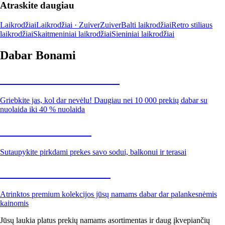
Atraskite daugiau
Laikrodžiai
Laikrodžiai · Zuiver
Zuiver
Balti laikrodžiai
Retro stiliaus
laikrodžiai
Skaitmeniniai laikrodžiai
Sieniniai laikrodžiai
Dabar Bonami
Summer Sale iki -40 %
Griebkite jas, kol dar nevėlu! Daugiau nei 10 000 prekių dabar su
nuolaida iki 40 % nuolaida
Sodas su nuolaida
Sutaupykite pirkdami prekes savo sodui, balkonui ir terasai
Premium su nuolaida
Atrinktos premium kolekcijos jūsų namams dabar dar palankesnėmis
kainomis
Jūsų laukia platus prekių namams asortimentas ir daug įkvepiančių