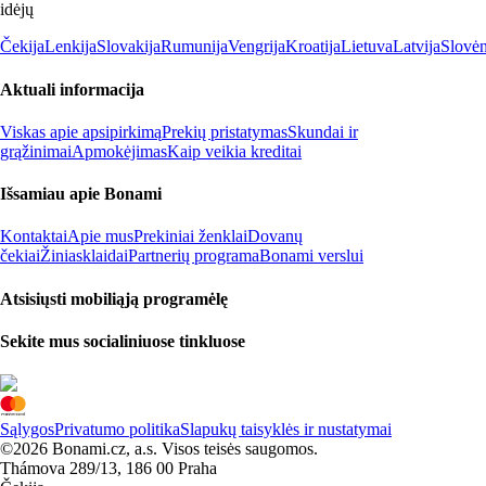
idėjų
Čekija
Lenkija
Slovakija
Rumunija
Vengrija
Kroatija
Lietuva
Latvija
Slovėn
Aktuali informacija
Viskas apie apsipirkimą
Prekių pristatymas
Skundai ir
grąžinimai
Apmokėjimas
Kaip veikia kreditai
Išsamiau apie Bonami
Kontaktai
Apie mus
Prekiniai ženklai
Dovanų
čekiai
Žiniasklaidai
Partnerių programa
Bonami verslui
Atsisiųsti mobiliąją programėlę
Sekite mus socialiniuose tinkluose
Sąlygos
Privatumo politika
Slapukų taisyklės ir nustatymai
©2026 Bonami.cz, a.s. Visos teisės saugomos.
Thámova 289/13, 186 00 Praha