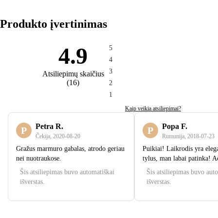
Produkto įvertinimas
4.9
5
4
3
Atsiliepimų skaičius
(
16
)
2
1
Kaip veikia atsiliepimai?
Petra R.
Popa F.
P
P
Čekija
,
2020‑08‑20
Rumunija
,
2018‑07‑23
Gražus marmuro gabalas, atrodo geriau
Puikiai! Laikrodis yra eleg
nei nuotraukose.
tylus, man labai patinka! A
Šis atsiliepimas buvo automatiškai
Šis atsiliepimas buvo aut
išverstas.
išverstas.