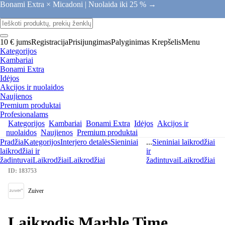
Bonami Extra × Micadoni |
Nuolaida iki 25 % →
10 € jums
Registracija
Prisijungimas
Palyginimas
Krepšelis
Menu
Kategorijos
Kambariai
Bonami Extra
Idėjos
Akcijos ir nuolaidos
Naujienos
Premium produktai
Profesionalams
Kategorijos
Kambariai
Bonami Extra
Idėjos
Akcijos ir
nuolaidos
Naujienos
Premium produktai
Pradžia
Kategorijos
Interjero detalės
Sieniniai
...
Sieniniai laikrodžiai
laikrodžiai ir
ir
žadintuvai
Laikrodžiai
Laikrodžiai
žadintuvai
Laikrodžiai
ID: 183753
Zuiver
Laikrodis Marble Time