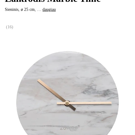
Sieninis, ø 25 cm
, …
daugiau
(
16
)