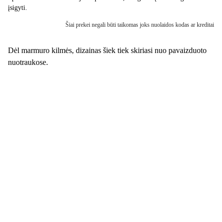
įsigyti.
Šiai prekei negali būti taikomas joks nuolaidos kodas ar kreditai
Dėl marmuro kilmės, dizainas šiek tiek skiriasi nuo pavaizduoto
nuotraukose.