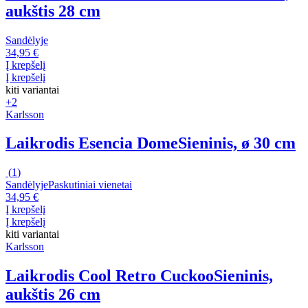
aukštis 28 cm
Sandėlyje
34,95 €
Į krepšelį
Į krepšelį
kiti variantai
+2
Karlsson
Laikrodis Esencia Dome
Sieninis, ø 30 cm
(
1
)
Sandėlyje
Paskutiniai vienetai
34,95 €
Į krepšelį
Į krepšelį
kiti variantai
Karlsson
Laikrodis Cool Retro Cuckoo
Sieninis,
aukštis 26 cm