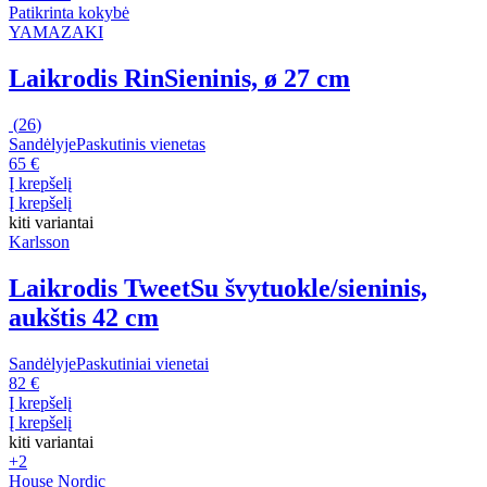
Patikrinta kokybė
YAMAZAKI
Laikrodis Rin
Sieninis, ø 27 cm
(
26
)
Sandėlyje
Paskutinis vienetas
65 €
Į krepšelį
Į krepšelį
kiti variantai
Karlsson
Laikrodis Tweet
Su švytuokle/sieninis,
aukštis 42 cm
Sandėlyje
Paskutiniai vienetai
82 €
Į krepšelį
Į krepšelį
kiti variantai
+2
House Nordic