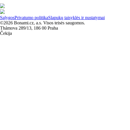
Sąlygos
Privatumo politika
Slapukų taisyklės ir nustatymai
©2026 Bonami.cz, a.s. Visos teisės saugomos.
Thámova 289/13, 186 00 Praha
Čekija