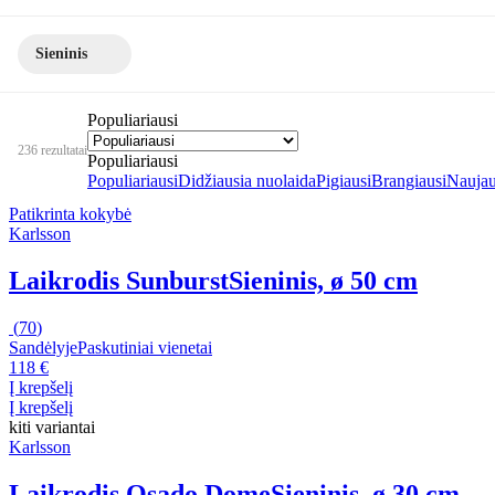
Sieninis
Populiariausi
236 rezultatai
Populiariausi
Populiariausi
Didžiausia nuolaida
Pigiausi
Brangiausi
Naujau
Patikrinta kokybė
Karlsson
Laikrodis Sunburst
Sieninis, ø 50 cm
(
70
)
Sandėlyje
Paskutiniai vienetai
118 €
Į krepšelį
Į krepšelį
kiti variantai
Karlsson
Laikrodis Osado Dome
Sieninis, ø 30 cm