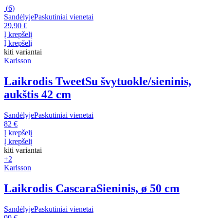
(
6
)
Sandėlyje
Paskutiniai vienetai
29,90 €
Į krepšelį
Į krepšelį
kiti variantai
Karlsson
Laikrodis Tweet
Su švytuokle/sieninis,
aukštis 42 cm
Sandėlyje
Paskutiniai vienetai
82 €
Į krepšelį
Į krepšelį
kiti variantai
+2
Karlsson
Laikrodis Cascara
Sieninis, ø 50 cm
Sandėlyje
Paskutiniai vienetai
99 €