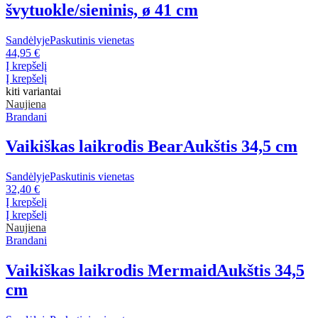
švytuokle/sieninis, ø 41 cm
Sandėlyje
Paskutinis vienetas
44,95 €
Į krepšelį
Į krepšelį
kiti variantai
Naujiena
Brandani
Vaikiškas laikrodis Bear
Aukštis 34,5 cm
Sandėlyje
Paskutinis vienetas
32,40 €
Į krepšelį
Į krepšelį
Naujiena
Brandani
Vaikiškas laikrodis Mermaid
Aukštis 34,5
cm