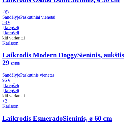
(
6
)
Sandėlyje
Paskutiniai vienetai
53 €
Į krepšelį
Į krepšelį
kiti variantai
Karlsson
Laikrodis Modern Doggy
Sieninis, aukštis
29 cm
Sandėlyje
Paskutinis vienetas
95 €
Į krepšelį
Į krepšelį
kiti variantai
+2
Karlsson
Laikrodis Esmerado
Sieninis, ø 60 cm