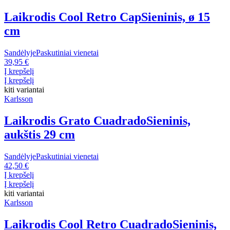
Laikrodis Cool Retro Cap
Sieninis, ø 15
cm
Sandėlyje
Paskutiniai vienetai
39,95 €
Į krepšelį
Į krepšelį
kiti variantai
Karlsson
Laikrodis Grato Cuadrado
Sieninis,
aukštis 29 cm
Sandėlyje
Paskutiniai vienetai
42,50 €
Į krepšelį
Į krepšelį
kiti variantai
Karlsson
Laikrodis Cool Retro Cuadrado
Sieninis,