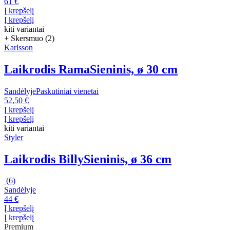
61 €
Į krepšelį
Į krepšelį
kiti variantai
+ Skersmuo (2)
Karlsson
Laikrodis Rama
Sieninis, ø 30 cm
Sandėlyje
Paskutiniai vienetai
52,50 €
Į krepšelį
Į krepšelį
kiti variantai
Styler
Laikrodis Billy
Sieninis, ø 36 cm
(
6
)
Sandėlyje
44 €
Į krepšelį
Į krepšelį
Premium