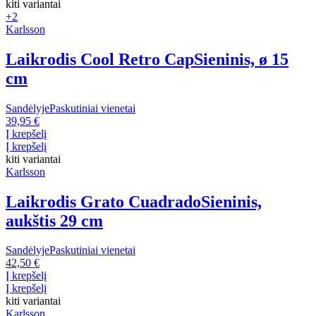
kiti variantai
+2
Karlsson
Laikrodis Cool Retro Cap
Sieninis, ø 15
cm
Sandėlyje
Paskutiniai vienetai
39,95 €
Į krepšelį
Į krepšelį
kiti variantai
Karlsson
Laikrodis Grato Cuadrado
Sieninis,
aukštis 29 cm
Sandėlyje
Paskutiniai vienetai
42,50 €
Į krepšelį
Į krepšelį
kiti variantai
Karlsson