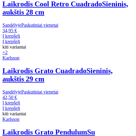
Laikrodis Cool Retro Cuadrado
Sieninis,
aukštis 28 cm
Sandėlyje
Paskutiniai vienetai
34,95 €
Į krepšelį
Į krepšelį
kiti variantai
+2
Karlsson
Laikrodis Grato Cuadrado
Sieninis,
aukštis 29 cm
Sandėlyje
Paskutiniai vienetai
42,50 €
Į krepšelį
Į krepšelį
kiti variantai
Karlsson
Laikrodis Grato Pendulum
Su