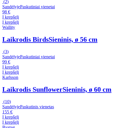
(
2
)
Sandėlyje
Paskutiniai vienetai
98 €
Į krepšelį
Į krepšelį
Wallity
Laikrodis Birds
Sieninis, ø 56 cm
(
3
)
Sandėlyje
Paskutiniai vienetai
99 €
Į krepšelį
Į krepšelį
Karlsson
Laikrodis Sunflower
Sieninis, ø 60 cm
(
10
)
Sandėlyje
Paskutinis vienetas
155 €
Į krepšelį
Į krepšelį
Bystag