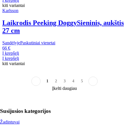
Į krepšelį
kiti variantai
Karlsson
Laikrodis Peeking Doggy
Sieninis, aukštis
27 cm
Sandėlyje
Paskutiniai vienetai
66 €
Į krepšelį
Į krepšelį
kiti variantai
1
2
3
4
5
Įkelti daugiau
Susijusios kategorijos
Žadintuvai