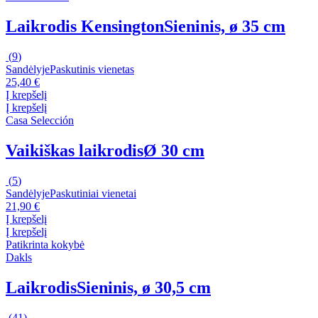
Laikrodis Kensington
Sieninis, ø 35 cm
(
9
)
Sandėlyje
Paskutinis vienetas
25,40 €
Į krepšelį
Į krepšelį
Casa Selección
Vaikiškas laikrodis
Ø 30 cm
(
5
)
Sandėlyje
Paskutiniai vienetai
21,90 €
Į krepšelį
Į krepšelį
Patikrinta kokybė
Dakls
Laikrodis
Sieninis, ø 30,5 cm
(
41
)