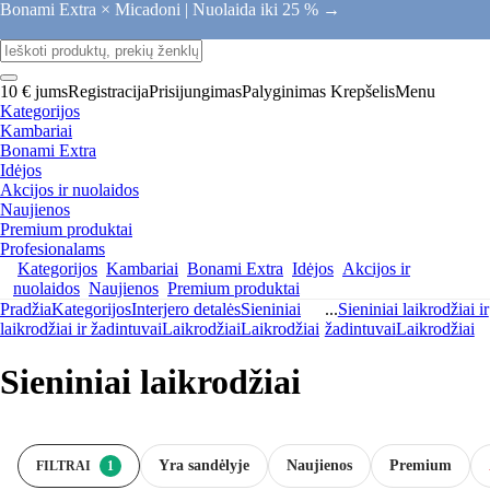
Bonami Extra × Micadoni |
Nuolaida iki 25 % →
10 € jums
Registracija
Prisijungimas
Palyginimas
Krepšelis
Menu
Kategorijos
Kambariai
Bonami Extra
Idėjos
Akcijos ir nuolaidos
Naujienos
Premium produktai
Profesionalams
Kategorijos
Kambariai
Bonami Extra
Idėjos
Akcijos ir
nuolaidos
Naujienos
Premium produktai
Pradžia
Kategorijos
Interjero detalės
Sieniniai
...
Sieniniai laikrodžiai ir
laikrodžiai ir žadintuvai
Laikrodžiai
Laikrodžiai
žadintuvai
Laikrodžiai
Sieniniai laikrodžiai
Yra sandėlyje
Naujienos
Premium
FILTRAI
1