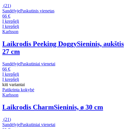
(
21
)
Sandėlyje
Paskutinis vienetas
66 €
Į krepšelį
Į krepšelį
Karlsson
Laikrodis Peeking Doggy
Sieninis, aukštis
27 cm
Sandėlyje
Paskutiniai vienetai
66 €
Į krepšelį
Į krepšelį
kiti variantai
Patikrinta kokybė
Karlsson
Laikrodis Charm
Sieninis, ø 30 cm
(
21
)
Sandėlyje
Paskutiniai vienetai