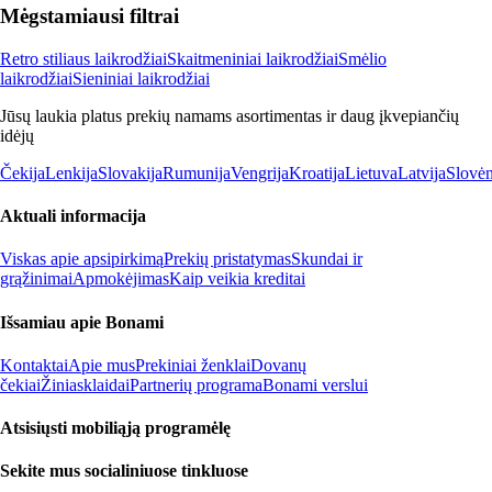
Mėgstamiausi filtrai
Retro stiliaus laikrodžiai
Skaitmeniniai laikrodžiai
Smėlio
laikrodžiai
Sieniniai laikrodžiai
Jūsų laukia platus prekių namams asortimentas ir daug įkvepiančių
idėjų
Čekija
Lenkija
Slovakija
Rumunija
Vengrija
Kroatija
Lietuva
Latvija
Slovėn
Aktuali informacija
Viskas apie apsipirkimą
Prekių pristatymas
Skundai ir
grąžinimai
Apmokėjimas
Kaip veikia kreditai
Išsamiau apie Bonami
Kontaktai
Apie mus
Prekiniai ženklai
Dovanų
čekiai
Žiniasklaidai
Partnerių programa
Bonami verslui
Atsisiųsti mobiliąją programėlę
Sekite mus socialiniuose tinkluose