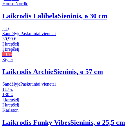
House Nordic
Laikrodis Lalibela
Sieninis, ø 30 cm
(
1
)
Sandėlyje
Paskutiniai vienetai
30,90 €
Į krepšelį
Į krepšelį
-10%
Styler
Laikrodis Archie
Sieninis, ø 57 cm
Sandėlyje
Paskutiniai vienetai
117 €
130 €
Į krepšelį
Į krepšelį
Karlsson
Laikrodis Funky Vibes
Sieninis, ø 25,5 cm