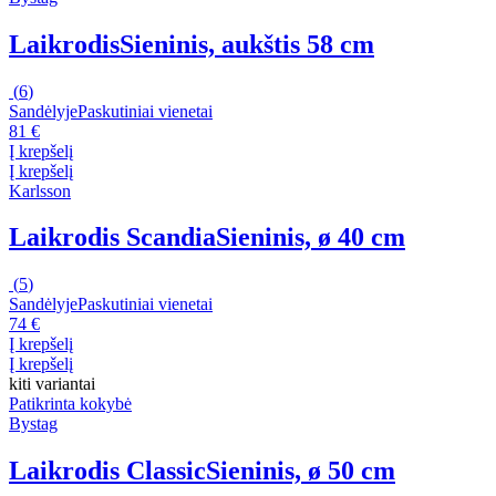
Laikrodis
Sieninis, aukštis 58 cm
(
6
)
Sandėlyje
Paskutiniai vienetai
81 €
Į krepšelį
Į krepšelį
Karlsson
Laikrodis Scandia
Sieninis, ø 40 cm
(
5
)
Sandėlyje
Paskutiniai vienetai
74 €
Į krepšelį
Į krepšelį
kiti variantai
Patikrinta kokybė
Bystag
Laikrodis Classic
Sieninis, ø 50 cm