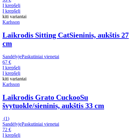
Į krepšelį
Į krepšelį
kiti variantai
Karlsson
Laikrodis Sitting Cat
Sieninis, aukštis 27
cm
Sandėlyje
Paskutiniai vienetai
67 €
Į krepšelį
Į krepšelį
kiti variantai
Karlsson
Laikrodis Grato Cuckoo
Su
švytuokle/sieninis, aukštis 33 cm
(
1
)
Sandėlyje
Paskutiniai vienetai
72 €
Į krepšelį