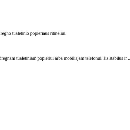
drėgno tualetinio popieriaus ritinėliui.
 drėgnam tualetiniam popieriui arba mobiliajam telefonui. Jis stabilus ir ..