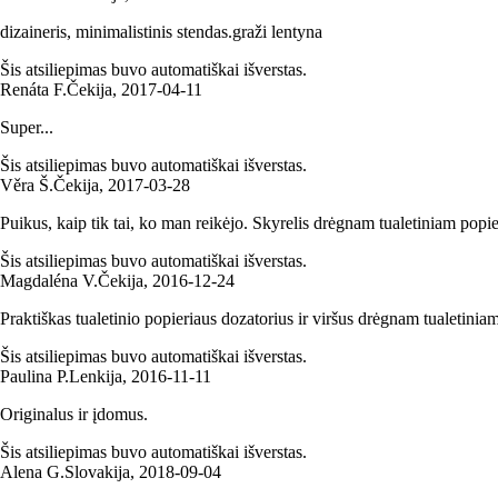
dizaineris, minimalistinis stendas.graži lentyna
Šis atsiliepimas buvo automatiškai išverstas.
Renáta F.
Čekija
,
2017‑04‑11
Super...
Šis atsiliepimas buvo automatiškai išverstas.
Věra Š.
Čekija
,
2017‑03‑28
Puikus, kaip tik tai, ko man reikėjo. Skyrelis drėgnam tualetiniam popie
Šis atsiliepimas buvo automatiškai išverstas.
Magdaléna V.
Čekija
,
2016‑12‑24
Praktiškas tualetinio popieriaus dozatorius ir viršus drėgnam tualetinia
Šis atsiliepimas buvo automatiškai išverstas.
Paulina P.
Lenkija
,
2016‑11‑11
Originalus ir įdomus.
Šis atsiliepimas buvo automatiškai išverstas.
Alena G.
Slovakija
,
2018‑09‑04