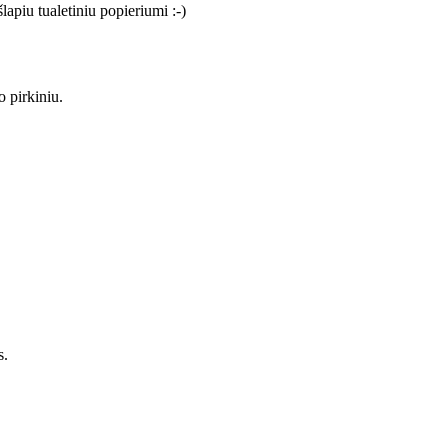
šlapiu tualetiniu popieriumi :-)
o pirkiniu.
s.