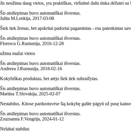
Jis neužima daug vietos, yra praktiškas, viršutinė dalis tinka dėžutei su 
Šis atsiliepimas buvo automatiškai išverstas.
Julita M.
Lenkija
,
2017‑03‑08
Šiek tiek žemas, bet apskritai padoriai pagamintas - esu patenkintas sav
Šis atsiliepimas buvo automatiškai išverstas.
Florescu G.
Rumunija
,
2016‑12‑28
užima mažai vietos
Šis atsiliepimas buvo automatiškai išverstas.
Andreea J.
Rumunija
,
2018‑02‑16
Kokybiškas produktas, bet atėjo šiek tiek subraižytas.
Šis atsiliepimas buvo automatiškai išverstas.
Martina T.
Slovakija
,
2025‑02‑07
Nestabilus. Kitose parduotuvėse šią kokybę galite įsigyti už pusę kaino
Šis atsiliepimas buvo automatiškai išverstas.
Zsuzsanna F.
Vengrija
,
2024‑01‑12
Nelabai stabilus