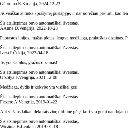
G
Gorana R.
Kroatija
,
2024‑12‑23
Jis visiškai atitinka aprašymą puslapyje, ir dar norėčiau pridurti, kad le
Šis atsiliepimas buvo automatiškai išverstas.
A
Anna D.
Vengrija
,
2022‑10‑28
Paprastos linijos, mažas plotas, lengva medžiaga, praktiškas dizainas. Pu
Šis atsiliepimas buvo automatiškai išverstas.
Iveta P.
Čekija
,
2022‑04‑18
Jis yra stabilus, gražus dizainas!
Šis atsiliepimas buvo automatiškai išverstas.
Orsolya F.
Vengrija
,
2021‑12‑08
Medžiaga, dydis ir kokybė yra visiškai geri.
Šis atsiliepimas buvo automatiškai išverstas.
Ficzere A.
Vengrija
,
2019‑01‑22
Ant viršaus laikau dekoratyvinę dirbtinę gėlę, kuri yra gerai naudojama
Šis atsiliepimas buvo automatiškai išverstas.
Wirginia B.
Lenkija
,
2019‑01‑18