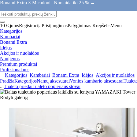
Bonami Extra × Micadoni |
Nuolaida iki 25 % →
10 € jums
Registracija
Prisijungimas
Palyginimas
Krepšelis
Menu
Kategorijos
Kambariai
Bonami Extra
Idėjos
Akcijos ir nuolaidos
Naujienos
Premium produktai
Profesionalams
Kategorijos
Kambariai
Bonami Extra
Idėjos
Akcijos ir nuolaidos
Pradžia
Kategorijos
Namų aksesuarai
Vonios kambario aksesuarai
Tualeto
...
Tualeto priedai
Tualeto popieriaus stovai
Rodyti galeriją