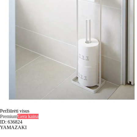
Peržiūrėti visus
Premium
Gera kaina
ID: 636824
YAMAZAKI