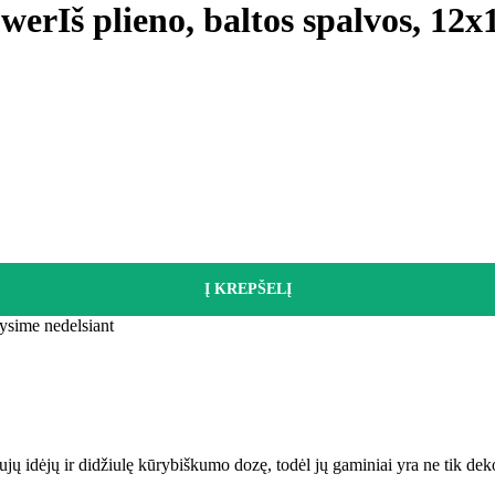
ower
Iš plieno, baltos spalvos, 12
Į KREPŠELĮ
tysime nedelsiant
ujų idėjų ir didžiulę kūrybiškumo dozę, todėl jų gaminiai yra ne tik dek