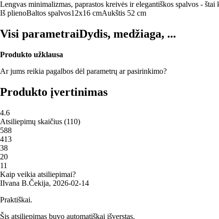
Lengvas minimalizmas, paprastos kreivės ir elegantiškos spalvos - šta
Iš plieno
Baltos spalvos
12x16 cm
Aukštis 52 cm
Visi parametrai
Dydis, medžiaga, ...
Produkto užklausa
Ar jums reikia pagalbos dėl parametrų ar pasirinkimo?
Produkto įvertinimas
4.6
Atsiliepimų skaičius
(
110
)
5
88
4
13
3
8
2
0
1
1
Kaip veikia atsiliepimai?
I
Ivana B.
Čekija
,
2026‑02‑14
Praktiškai.
Šis atsiliepimas buvo automatiškai išverstas.