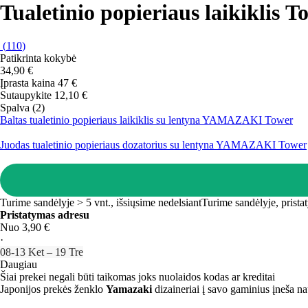
Tualetinio popieriaus laikiklis T
(
110
)
Patikrinta kokybė
34,90 €
Įprasta kaina 47 €
Sutaupykite 12,10 €
Spalva (2)
Baltas tualetinio popieriaus laikiklis su lentyna YAMAZAKI Tower
Juodas tualetinio popieriaus dozatorius su lentyna YAMAZAKI Tower
Turime sandėlyje > 5 vnt., išsiųsime nedelsiant
Turime sandėlyje, prista
Pristatymas adresu
Nuo 3,90 €
·
08‑13 Ket – 19 Tre
Daugiau
Šiai prekei negali būti taikomas joks nuolaidos kodas ar kreditai
Japonijos prekės ženklo
Yamazaki
dizaineriai į savo gaminius įneša na