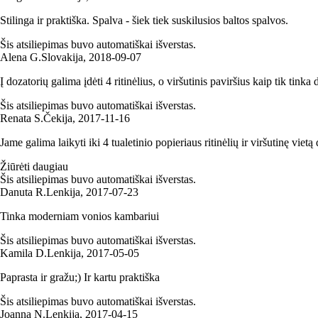
Stilinga ir praktiška. Spalva - šiek tiek suskilusios baltos spalvos.
Šis atsiliepimas buvo automatiškai išverstas.
Alena G.
Slovakija
,
2018‑09‑07
Į dozatorių galima įdėti 4 ritinėlius, o viršutinis paviršius kaip tik tinka 
Šis atsiliepimas buvo automatiškai išverstas.
Renata S.
Čekija
,
2017‑11‑16
Jame galima laikyti iki 4 tualetinio popieriaus ritinėlių ir viršutinę vietą
Žiūrėti daugiau
Šis atsiliepimas buvo automatiškai išverstas.
Danuta R.
Lenkija
,
2017‑07‑23
Tinka moderniam vonios kambariui
Šis atsiliepimas buvo automatiškai išverstas.
Kamila D.
Lenkija
,
2017‑05‑05
Paprasta ir gražu;) Ir kartu praktiška
Šis atsiliepimas buvo automatiškai išverstas.
Joanna N.
Lenkija
,
2017‑04‑15