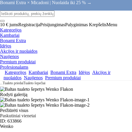
Bonami Extra × Micadoni |
Nuolaida iki 25 % →
10 € jums
Registracija
Prisijungimas
Palyginimas
Krepšelis
Menu
Kategorijos
Kambariai
Bonami Extra
Idėjos
Akcijos ir nuolaidos
Naujienos
Premium produktai
Profesionalams
Kategorijos
Kambariai
Bonami Extra
Idėjos
Akcijos ir
nuolaidos
Naujienos
Premium produktai
...
Tualeto priedai
Tualeto šepečiai
Rodyti galeriją
Peržiūrėti visus
Paskutiniai vienetai
ID: 633866
Wenko