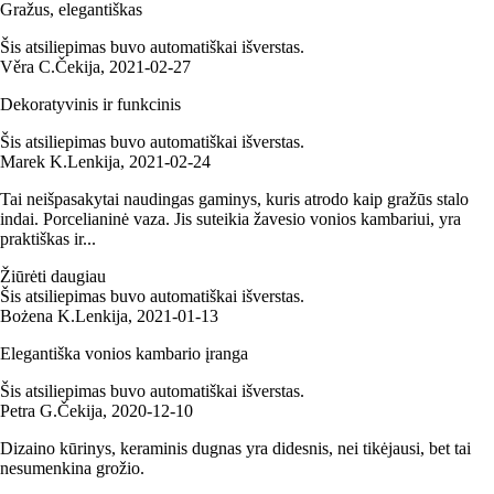
Gražus, elegantiškas
Šis atsiliepimas buvo automatiškai išverstas.
Věra C.
Čekija
,
2021‑02‑27
Dekoratyvinis ir funkcinis
Šis atsiliepimas buvo automatiškai išverstas.
Marek K.
Lenkija
,
2021‑02‑24
Tai neišpasakytai naudingas gaminys, kuris atrodo kaip gražūs stalo
indai. Porcelianinė vaza. Jis suteikia žavesio vonios kambariui, yra
praktiškas ir...
Žiūrėti daugiau
Šis atsiliepimas buvo automatiškai išverstas.
Bożena K.
Lenkija
,
2021‑01‑13
Elegantiška vonios kambario įranga
Šis atsiliepimas buvo automatiškai išverstas.
Petra G.
Čekija
,
2020‑12‑10
Dizaino kūrinys, keraminis dugnas yra didesnis, nei tikėjausi, bet tai
nesumenkina grožio.