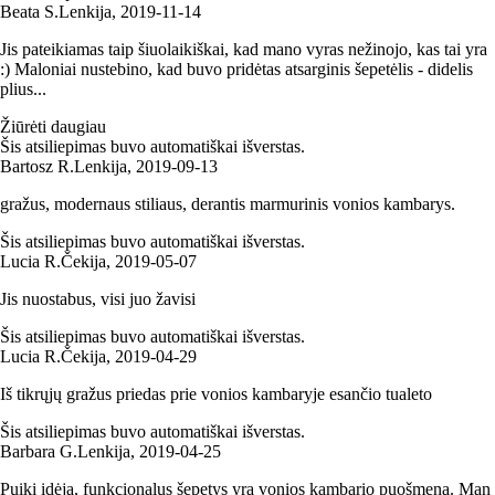
Beata S.
Lenkija
,
2019‑11‑14
Jis pateikiamas taip šiuolaikiškai, kad mano vyras nežinojo, kas tai yra
:) Maloniai nustebino, kad buvo pridėtas atsarginis šepetėlis - didelis
plius...
Žiūrėti daugiau
Šis atsiliepimas buvo automatiškai išverstas.
Bartosz R.
Lenkija
,
2019‑09‑13
gražus, modernaus stiliaus, derantis marmurinis vonios kambarys.
Šis atsiliepimas buvo automatiškai išverstas.
Lucia R.
Čekija
,
2019‑05‑07
Jis nuostabus, visi juo žavisi
Šis atsiliepimas buvo automatiškai išverstas.
Lucia R.
Čekija
,
2019‑04‑29
Iš tikrųjų gražus priedas prie vonios kambaryje esančio tualeto
Šis atsiliepimas buvo automatiškai išverstas.
Barbara G.
Lenkija
,
2019‑04‑25
Puiki idėja, funkcionalus šepetys yra vonios kambario puošmena. Man