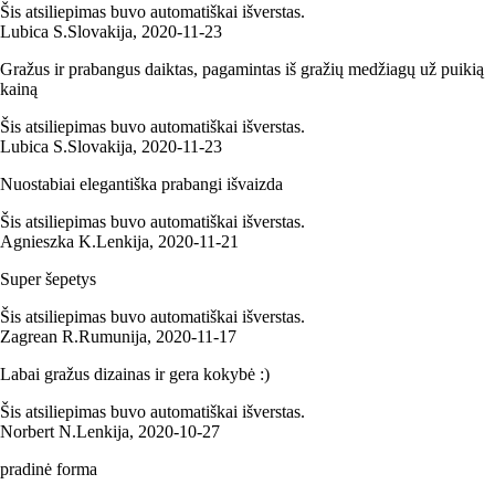
Šis atsiliepimas buvo automatiškai išverstas.
Lubica S.
Slovakija
,
2020‑11‑23
Gražus ir prabangus daiktas, pagamintas iš gražių medžiagų už puikią
kainą
Šis atsiliepimas buvo automatiškai išverstas.
Lubica S.
Slovakija
,
2020‑11‑23
Nuostabiai elegantiška prabangi išvaizda
Šis atsiliepimas buvo automatiškai išverstas.
Agnieszka K.
Lenkija
,
2020‑11‑21
Super šepetys
Šis atsiliepimas buvo automatiškai išverstas.
Zagrean R.
Rumunija
,
2020‑11‑17
Labai gražus dizainas ir gera kokybė :)
Šis atsiliepimas buvo automatiškai išverstas.
Norbert N.
Lenkija
,
2020‑10‑27
pradinė forma