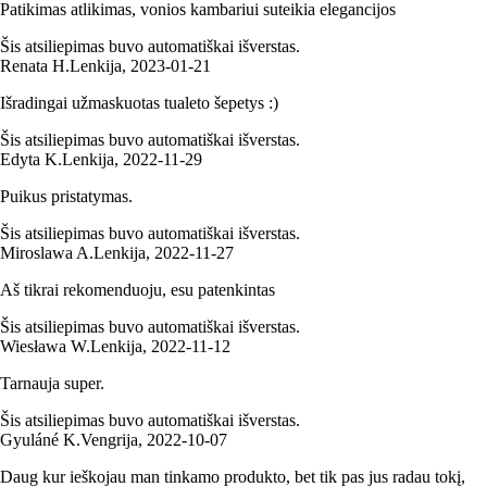
Patikimas atlikimas, vonios kambariui suteikia elegancijos
Šis atsiliepimas buvo automatiškai išverstas.
Renata H.
Lenkija
,
2023‑01‑21
Išradingai užmaskuotas tualeto šepetys :)
Šis atsiliepimas buvo automatiškai išverstas.
Edyta K.
Lenkija
,
2022‑11‑29
Puikus pristatymas.
Šis atsiliepimas buvo automatiškai išverstas.
Miroslawa A.
Lenkija
,
2022‑11‑27
Aš tikrai rekomenduoju, esu patenkintas
Šis atsiliepimas buvo automatiškai išverstas.
Wiesława W.
Lenkija
,
2022‑11‑12
Tarnauja super.
Šis atsiliepimas buvo automatiškai išverstas.
Gyuláné K.
Vengrija
,
2022‑10‑07
Daug kur ieškojau man tinkamo produkto, bet tik pas jus radau tokį,