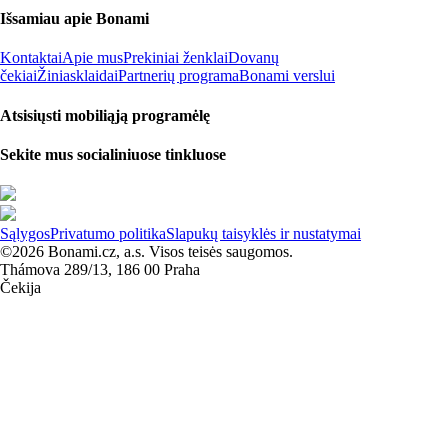
Išsamiau apie Bonami
Kontaktai
Apie mus
Prekiniai ženklai
Dovanų
čekiai
Žiniasklaidai
Partnerių programa
Bonami verslui
Atsisiųsti mobiliąją programėlę
Sekite mus socialiniuose tinkluose
Sąlygos
Privatumo politika
Slapukų taisyklės ir nustatymai
©2026 Bonami.cz, a.s. Visos teisės saugomos.
Thámova 289/13, 186 00 Praha
Čekija