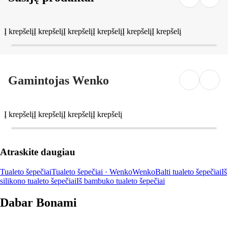
Į krepšelį
Į krepšelį
Į krepšelį
Į krepšelį
Į krepšelį
Į krepšelį
Gamintojas Wenko
Į krepšelį
Į krepšelį
Į krepšelį
Į krepšelį
Atraskite daugiau
Tualeto šepečiai
Tualeto šepečiai · Wenko
Wenko
Balti tualeto šepečiai
Iš
silikono tualeto šepečiai
Iš bambuko tualeto šepečiai
Dabar Bonami
Summer Sale iki -40 %