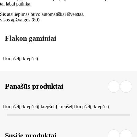
tai labai patinka.
Šis atsiliepimas buvo automatiškai išverstas.
visos apžvalgos
(
89
)
Flakon gaminiai
Į krepšelį
Į krepšelį
Panašūs produktai
Į krepšelį
Į krepšelį
Į krepšelį
Į krepšelį
Į krepšelį
Į krepšelį
Susiję produktai