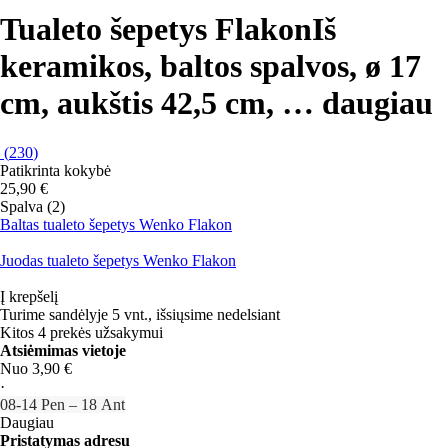
Tualeto šepetys Flakon
Iš
keramikos, baltos spalvos, ø 17
cm, aukštis 42,5 cm
, …
daugiau
(
230
)
Patikrinta kokybė
25,90 €
Spalva (2)
Baltas tualeto šepetys Wenko Flakon
Juodas tualeto šepetys Wenko Flakon
Į krepšelį
Turime sandėlyje 5 vnt., išsiųsime nedelsiant
Kitos 4 prekės užsakymui
Atsiėmimas vietoje
Nuo 3,90 €
·
08‑14 Pen – 18 Ant
Daugiau
Pristatymas adresu