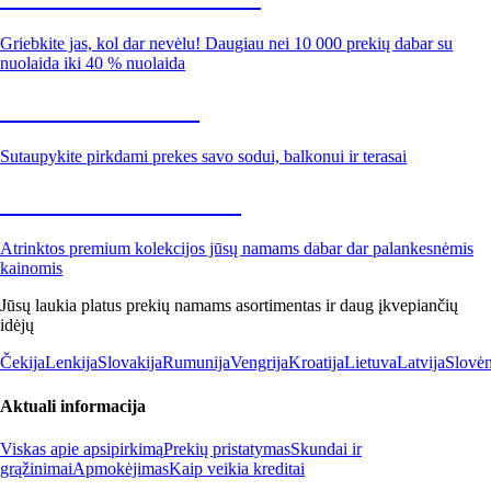
Griebkite jas, kol dar nevėlu! Daugiau nei 10 000 prekių dabar su
nuolaida iki 40 % nuolaida
Sodas su nuolaida
Sutaupykite pirkdami prekes savo sodui, balkonui ir terasai
Premium su nuolaida
Atrinktos premium kolekcijos jūsų namams dabar dar palankesnėmis
kainomis
Jūsų laukia platus prekių namams asortimentas ir daug įkvepiančių
idėjų
Čekija
Lenkija
Slovakija
Rumunija
Vengrija
Kroatija
Lietuva
Latvija
Slovėn
Aktuali informacija
Viskas apie apsipirkimą
Prekių pristatymas
Skundai ir
grąžinimai
Apmokėjimas
Kaip veikia kreditai