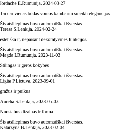
Iordache E.
Rumunija
,
2024‑03‑27
Tai dar vienas būdas vonios kambariui suteikti elegancijos
Šis atsiliepimas buvo automatiškai išverstas.
Teresa S.
Lenkija
,
2024‑02‑24
estetiška ir, nepaisant dekoratyvinės funkcijos.
Šis atsiliepimas buvo automatiškai išverstas.
Magda I.
Rumunija
,
2023‑11‑03
Stilingas ir geros kokybės
Šis atsiliepimas buvo automatiškai išverstas.
Ligita P.
Lietuva
,
2023‑09‑01
gražus ir puikus
Aurelia S.
Lenkija
,
2023‑05‑03
Nuostabus dizainas ir forma.
Šis atsiliepimas buvo automatiškai išverstas.
Katarzyna B.
Lenkija
,
2023‑02‑04