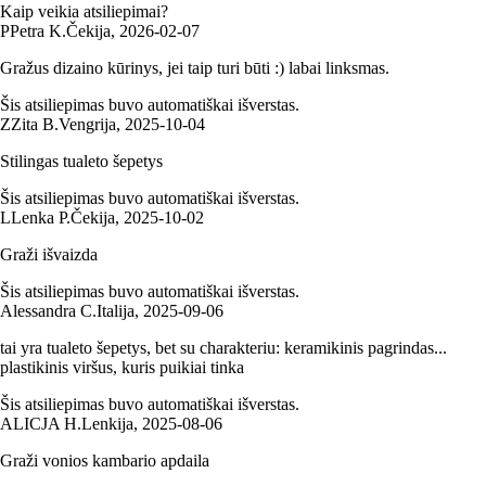
Kaip veikia atsiliepimai?
P
Petra K.
Čekija
,
2026‑02‑07
Gražus dizaino kūrinys, jei taip turi būti :) labai linksmas.
Šis atsiliepimas buvo automatiškai išverstas.
Z
Zita B.
Vengrija
,
2025‑10‑04
Stilingas tualeto šepetys
Šis atsiliepimas buvo automatiškai išverstas.
L
Lenka P.
Čekija
,
2025‑10‑02
Graži išvaizda
Šis atsiliepimas buvo automatiškai išverstas.
Alessandra C.
Italija
,
2025‑09‑06
tai yra tualeto šepetys, bet su charakteriu: keramikinis pagrindas...
plastikinis viršus, kuris puikiai tinka
Šis atsiliepimas buvo automatiškai išverstas.
ALICJA H.
Lenkija
,
2025‑08‑06
Graži vonios kambario apdaila