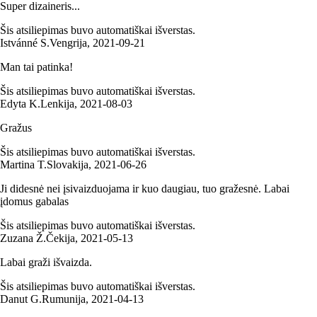
Super dizaineris...
Šis atsiliepimas buvo automatiškai išverstas.
Istvánné S.
Vengrija
,
2021‑09‑21
Man tai patinka!
Šis atsiliepimas buvo automatiškai išverstas.
Edyta K.
Lenkija
,
2021‑08‑03
Gražus
Šis atsiliepimas buvo automatiškai išverstas.
Martina T.
Slovakija
,
2021‑06‑26
Ji didesnė nei įsivaizduojama ir kuo daugiau, tuo gražesnė. Labai
įdomus gabalas
Šis atsiliepimas buvo automatiškai išverstas.
Zuzana Ž.
Čekija
,
2021‑05‑13
Labai graži išvaizda.
Šis atsiliepimas buvo automatiškai išverstas.
Danut G.
Rumunija
,
2021‑04‑13