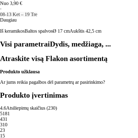
Nuo 3,90 €
·
08‑13 Ket – 19 Tre
Daugiau
Iš keramikos
Baltos spalvos
Ø 17 cm
Aukštis 42,5 cm
Visi parametrai
Dydis, medžiaga, ...
Atraskite visą Flakon asortimentą
Produkto užklausa
Ar jums reikia pagalbos dėl parametrų ar pasirinkimo?
Produkto įvertinimas
4.6
Atsiliepimų skaičius
(
230
)
5
181
4
31
3
10
2
3
1
5