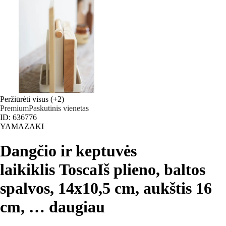
Peržiūrėti visus
(+2)
Premium
Paskutinis vienetas
ID: 636776
YAMAZAKI
Dangčio ir keptuvės
laikiklis Tosca
Iš plieno, baltos
spalvos, 14x10,5 cm, aukštis 16
cm
, …
daugiau