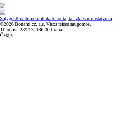
Sąlygos
Privatumo politika
Slapukų taisyklės ir nustatymai
©2026 Bonami.cz, a.s. Visos teisės saugomos.
Thámova 289/13, 186 00 Praha
Čekija