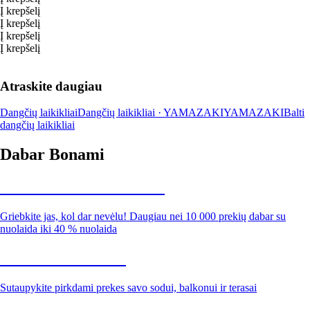
Į krepšelį
Į krepšelį
Į krepšelį
Į krepšelį
Atraskite daugiau
Dangčių laikikliai
Dangčių laikikliai · YAMAZAKI
YAMAZAKI
Balti
dangčių laikikliai
Dabar Bonami
Summer Sale iki -40 %
Griebkite jas, kol dar nevėlu! Daugiau nei 10 000 prekių dabar su
nuolaida iki 40 % nuolaida
Sodas su nuolaida
Sutaupykite pirkdami prekes savo sodui, balkonui ir terasai