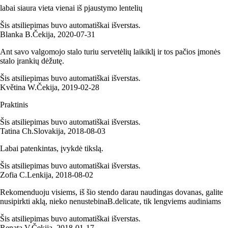
labai siaura vieta vienai iš pjaustymo lentelių
Šis atsiliepimas buvo automatiškai išverstas.
Blanka B.
Čekija
,
2020‑07‑31
Ant savo valgomojo stalo turiu servetėlių laikiklį ir tos pačios įmonės
stalo įrankių dėžutę.
Šis atsiliepimas buvo automatiškai išverstas.
Květina W.
Čekija
,
2019‑02‑28
Praktinis
Šis atsiliepimas buvo automatiškai išverstas.
Tatina Ch.
Slovakija
,
2018‑08‑03
Labai patenkintas, įvykdė tikslą.
Šis atsiliepimas buvo automatiškai išverstas.
Zofia C.
Lenkija
,
2018‑08‑02
Rekomenduoju visiems, iš šio stendo darau naudingas dovanas, galite
nusipirkti aklą, nieko nenustebinaB.delicate, tik lengviems audiniams
Šis atsiliepimas buvo automatiškai išverstas.
Renata V.
Čekija
,
2018‑01‑17