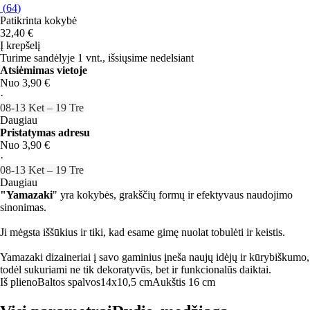
(
64
)
Patikrinta kokybė
32,40 €
Į krepšelį
Turime sandėlyje 1 vnt., išsiųsime nedelsiant
Atsiėmimas vietoje
Nuo 3,90 €
·
08‑13 Ket – 19 Tre
Daugiau
Pristatymas adresu
Nuo 3,90 €
·
08‑13 Ket – 19 Tre
Daugiau
"Yamazaki
" yra kokybės, grakščių formų ir efektyvaus naudojimo
sinonimas.
Ji mėgsta iššūkius ir tiki, kad esame gimę nuolat tobulėti ir keistis.
Yamazaki dizaineriai į savo gaminius įneša naujų idėjų ir kūrybiškumo,
todėl sukuriami ne tik dekoratyvūs, bet ir funkcionalūs daiktai.
Iš plieno
Baltos spalvos
14x10,5 cm
Aukštis 16 cm