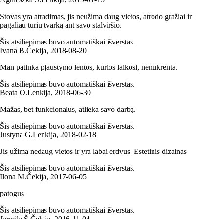
Stovas yra atradimas, jis neužima daug vietos, atrodo gražiai ir
pagaliau turiu tvarką ant savo stalviršio.
Šis atsiliepimas buvo automatiškai išverstas.
Ivana B.
Čekija
,
2018‑08‑20
Man patinka pjaustymo lentos, kurios laikosi, nenukrenta.
Šis atsiliepimas buvo automatiškai išverstas.
Beata O.
Lenkija
,
2018‑06‑30
Mažas, bet funkcionalus, atlieka savo darbą.
Šis atsiliepimas buvo automatiškai išverstas.
Justyna G.
Lenkija
,
2018‑02‑18
Jis užima nedaug vietos ir yra labai erdvus. Estetinis dizainas
Šis atsiliepimas buvo automatiškai išverstas.
Ilona M.
Čekija
,
2017‑06‑05
patogus
Šis atsiliepimas buvo automatiškai išverstas.
Jarmila Š.
Čekija
,
2016‑11‑04