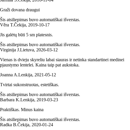
Graži dovana draugui
Šis atsiliepimas buvo automatiškai išverstas.
Věra T.
Čekija
,
2019‑10‑17
Jis galėtų būti 5 sm platesnis.
Šis atsiliepimas buvo automatiškai išverstas.
Virginija J.
Lietuva
,
2026‑03‑12
Vienas is dvieju skyreliu labai siauras ir netinka standartinei medinei
pjaustymo lentelei. Kaina taip pat aukstoka.
Joanna A.
Lenkija
,
2021‑05‑12
Tvirtai sukonstruotas, estetiškas.
Šis atsiliepimas buvo automatiškai išverstas.
Barbara K.
Lenkija
,
2019‑03‑23
Praktiškas. Minus kaina
Šis atsiliepimas buvo automatiškai išverstas.
Radka B.
Čekija
,
2020‑01‑24