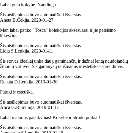
Labai gera kokybė. Naudinga.
Šis atsiliepimas buvo automatiškai išverstas.
Aneta B.
Čekija
,
2020‑01‑27
Man labai patiko "Tosca" kolekcijos aksesuarai ir jie pateisino
lūkesčius.
Šis atsiliepimas buvo automatiškai išverstas.
Lidia S.
Lenkija
,
2020‑01‑11
Šis stovas idealiai tinka daug gaminančių ir dažnai lentą naudojančių
žmonių virtuvei. Šis gaminys yra išmanus ir estetiškas sprendimas.
Šis atsiliepimas buvo automatiškai išverstas.
Renata D.
Lenkija
,
2019‑01‑30
Patogi ir estetiška.
Šis atsiliepimas buvo automatiškai išverstas.
Anca G.
Rumunija
,
2019‑01‑17
Labai malonus palaikymas! Kokybė ir atrodo puikiai!
Šis atsiliepimas buvo automatiškai išverstas.
Agnieszka S.
Lenkija
,
2019‑01‑15