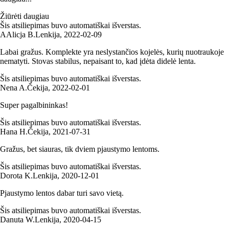
Žiūrėti daugiau
Šis atsiliepimas buvo automatiškai išverstas.
A
Alicja B.
Lenkija
,
2022‑02‑09
Labai gražus. Komplekte yra neslystančios kojelės, kurių nuotraukoje
nematyti. Stovas stabilus, nepaisant to, kad įdėta didelė lenta.
Šis atsiliepimas buvo automatiškai išverstas.
Nena A.
Čekija
,
2022‑02‑01
Super pagalbininkas!
Šis atsiliepimas buvo automatiškai išverstas.
Hana H.
Čekija
,
2021‑07‑31
Gražus, bet siauras, tik dviem pjaustymo lentoms.
Šis atsiliepimas buvo automatiškai išverstas.
Dorota K.
Lenkija
,
2020‑12‑01
Pjaustymo lentos dabar turi savo vietą.
Šis atsiliepimas buvo automatiškai išverstas.
Danuta W.
Lenkija
,
2020‑04‑15