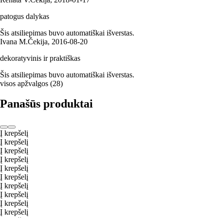
patogus dalykas
Šis atsiliepimas buvo automatiškai išverstas.
Ivana M.
Čekija
,
2016‑08‑20
dekoratyvinis ir praktiškas
Šis atsiliepimas buvo automatiškai išverstas.
visos apžvalgos
(
28
)
Panašūs produktai
Į krepšelį
Į krepšelį
Į krepšelį
Į krepšelį
Į krepšelį
Į krepšelį
Į krepšelį
Į krepšelį
Į krepšelį
Į krepšelį