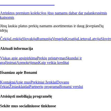
Premium su nuolaida
Atrinktos premium kolekcijos jūsų namams dabar dar palankesnėmis
kainomis
Jūsų laukia platus prekių namams asortimentas ir daug įkvepiančių
idėjų
Čekija
Lenkija
Slovakija
Rumunija
Vengrija
Kroatija
Lietuva
Latvija
Slovėn
Aktuali informacija
Viskas apie apsipirkimą
Prekių pristatymas
Skundai ir
grąžinimai
Apmokėjimas
Kaip veikia kreditai
Išsamiau apie Bonami
Kontaktai
Apie mus
Prekiniai ženklai
Dovanų
čekiai
Žiniasklaidai
Partnerių programa
Bonami verslui
Atsisiųsti mobiliąją programėlę
Sekite mus socialiniuose tinkluose