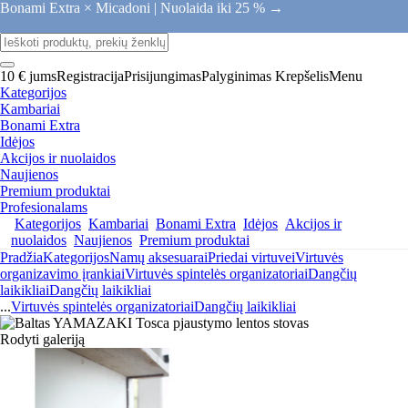
Bonami Extra × Micadoni |
Nuolaida iki 25 % →
10 € jums
Registracija
Prisijungimas
Palyginimas
Krepšelis
Menu
Kategorijos
Kambariai
Bonami Extra
Idėjos
Akcijos ir nuolaidos
Naujienos
Premium produktai
Profesionalams
Kategorijos
Kambariai
Bonami Extra
Idėjos
Akcijos ir
nuolaidos
Naujienos
Premium produktai
Pradžia
Kategorijos
Namų aksesuarai
Priedai virtuvei
Virtuvės
organizavimo įrankiai
Virtuvės spintelės organizatoriai
Dangčių
laikikliai
Dangčių laikikliai
...
Virtuvės spintelės organizatoriai
Dangčių laikikliai
Rodyti galeriją