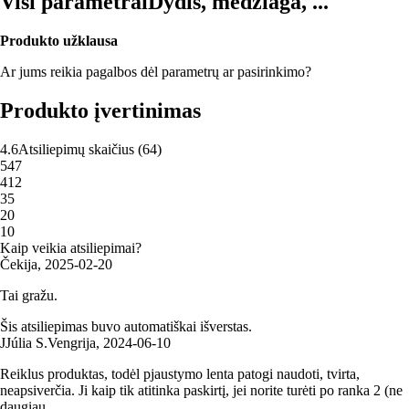
Visi parametrai
Dydis, medžiaga, ...
Produkto užklausa
Ar jums reikia pagalbos dėl parametrų ar pasirinkimo?
Produkto įvertinimas
4.6
Atsiliepimų skaičius
(
64
)
5
47
4
12
3
5
2
0
1
0
Kaip veikia atsiliepimai?
Čekija
,
2025‑02‑20
Tai gražu.
Šis atsiliepimas buvo automatiškai išverstas.
J
Júlia S.
Vengrija
,
2024‑06‑10
Reiklus produktas, todėl pjaustymo lenta patogi naudoti, tvirta,
neapsiverčia. Ji kaip tik atitinka paskirtį, jei norite turėti po ranka 2 (ne
daugiau...