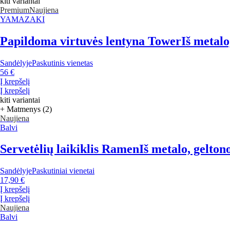
kiti variantai
Premium
Naujiena
YAMAZAKI
Papildoma virtuvės lentyna Tower
Iš metalo
Sandėlyje
Paskutinis vienetas
56 €
Į krepšelį
Į krepšelį
kiti variantai
+ Matmenys (2)
Naujiena
Balvi
Servetėlių laikiklis Ramen
Iš metalo, gelton
Sandėlyje
Paskutiniai vienetai
17,90 €
Į krepšelį
Į krepšelį
Naujiena
Balvi