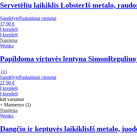
Servetėlių laikiklis Lobster
Iš metalo, raudo
Sandėlyje
Paskutiniai vienetai
17,90 €
Į krepšelį
Į krepšelį
Naujiena
Wenko
Papildoma virtuvės lentyna Simon
Reguliuoj
(
1
)
Sandėlyje
Paskutiniai vienetai
21,90 €
Į krepšelį
Į krepšelį
kiti variantai
+ Matmenys (2)
Naujiena
Wenko
Dangčio ir keptuvės laikiklis
Iš metalo, juod