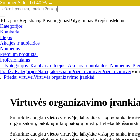
Summer Sale |
Iki 40 % →
10 € jums
Registracija
Prisijungimas
Palyginimas
Krepšelis
Menu
Kategorijos
Kambariai
Idėjos
Akcijos ir nuolaidos
Naujienos
Premium produktai
Profesionalams
Kategorijos
Kambariai
Idėjos
Akcijos ir nuolaidos
Naujienos
Pre
Pradžia
Kategorijos
Namų aksesuarai
Priedai virtuvei
Priedai virtuvei
Virt
...
Priedai virtuvei
Virtuvės organizavimo įrankiai
Virtuvės organizavimo įrankia
Sukurkite daugiau vietos virtuvėje, laikykite viską po ranka ir mė
organizatorių, laikiklių ir kitų patogių priedų. Belieka tik išsirin
Sukurkite daugiau vietos virtuvėje, laikykite viską po ranka ir mė
organizatorių, laikiklių ir kitų patogių priedų. Belieka tik išsirin