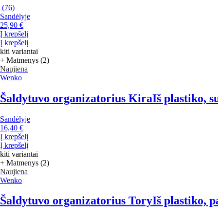
(
76
)
Sandėlyje
25,90 €
Į krepšelį
Į krepšelį
kiti variantai
+ Matmenys (2)
Naujiena
Wenko
Šaldytuvo organizatorius Kira
Iš plastiko, 
Sandėlyje
16,40 €
Į krepšelį
Į krepšelį
kiti variantai
+ Matmenys (2)
Naujiena
Wenko
Šaldytuvo organizatorius Tory
Iš plastiko, 