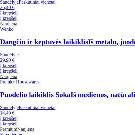
Sandėlyje
Paskutiniai vienetai
26,40 €
Į krepšelį
Į krepšelį
Naujiena
Wenko
Dangčio ir keptuvės laikiklis
Iš metalo, juod
Sandėlyje
29,90 €
Į krepšelį
Į krepšelį
Naujiena
Premier Housewares
Puodelio laikiklis Soka
Iš medienos, natūrali
Sandėlyje
Paskutiniai vienetai
14,40 €
Į krepšelį
Į krepšelį
Premium
Naujiena
Kave Home