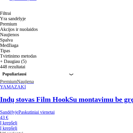
Filtrai
Yra sandėlyje
Premium
Akcijos ir nuolaidos
Naujienos
Spalva
Medžiaga
Tipas
Tvirtinimo metodas
+ Daugiau (5)
448 rezultatai
Populiariausi
Premium
Naujiena
YAMAZAKI
Indų stovas Film Hook
Su montavimu be gręž
Sandėlyje
Paskutiniai vienetai
43 €
Į krepšelį
Į krepšelį