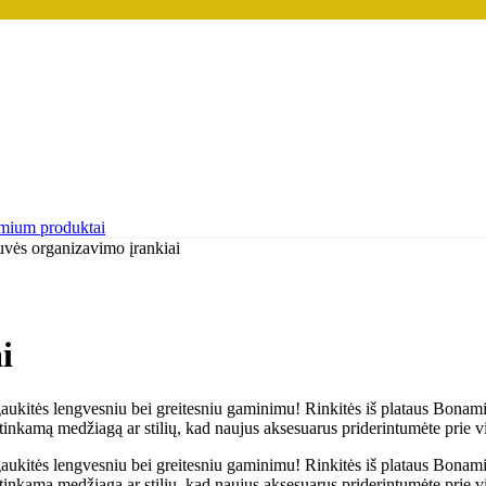
mium produktai
uvės organizavimo įrankiai
i
gaukitės lengvesniu bei greitesniu gaminimu! Rinkitės iš plataus Bonami 
kti tinkamą medžiagą ar stilių, kad naujus aksesuarus priderintumėte prie 
gaukitės lengvesniu bei greitesniu gaminimu! Rinkitės iš plataus Bonami 
kti tinkamą medžiagą ar stilių, kad naujus aksesuarus priderintumėte prie 