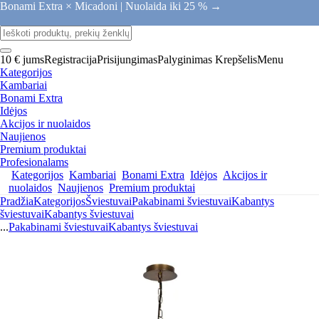
Bonami Extra × Micadoni |
Nuolaida iki 25 % →
10 € jums
Registracija
Prisijungimas
Palyginimas
Krepšelis
Menu
Kategorijos
Kambariai
Bonami Extra
Idėjos
Akcijos ir nuolaidos
Naujienos
Premium produktai
Profesionalams
Kategorijos
Kambariai
Bonami Extra
Idėjos
Akcijos ir
nuolaidos
Naujienos
Premium produktai
Pradžia
Kategorijos
Šviestuvai
Pakabinami šviestuvai
Kabantys
šviestuvai
Kabantys šviestuvai
...
Pakabinami šviestuvai
Kabantys šviestuvai