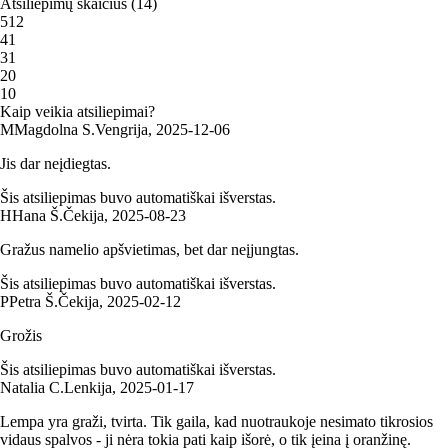
Atsiliepimų skaičius
(
14
)
5
12
4
1
3
1
2
0
1
0
Kaip veikia atsiliepimai?
M
Magdolna S.
Vengrija
,
2025‑12‑06
Jis dar neįdiegtas.
Šis atsiliepimas buvo automatiškai išverstas.
H
Hana Š.
Čekija
,
2025‑08‑23
Gražus namelio apšvietimas, bet dar neįjungtas.
Šis atsiliepimas buvo automatiškai išverstas.
P
Petra Š.
Čekija
,
2025‑02‑12
Grožis
Šis atsiliepimas buvo automatiškai išverstas.
Natalia C.
Lenkija
,
2025‑01‑17
Lempa yra graži, tvirta. Tik gaila, kad nuotraukoje nesimato tikrosios
vidaus spalvos - ji nėra tokia pati kaip išorė, o tik įeina į oranžinę.