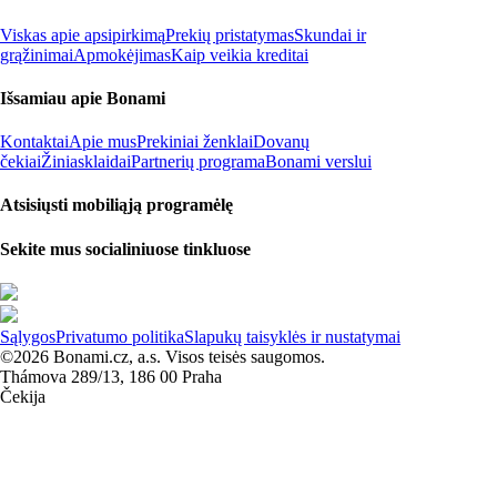
Viskas apie apsipirkimą
Prekių pristatymas
Skundai ir
grąžinimai
Apmokėjimas
Kaip veikia kreditai
Išsamiau apie Bonami
Kontaktai
Apie mus
Prekiniai ženklai
Dovanų
čekiai
Žiniasklaidai
Partnerių programa
Bonami verslui
Atsisiųsti mobiliąją programėlę
Sekite mus socialiniuose tinkluose
Sąlygos
Privatumo politika
Slapukų taisyklės ir nustatymai
©2026 Bonami.cz, a.s. Visos teisės saugomos.
Thámova 289/13, 186 00 Praha
Čekija