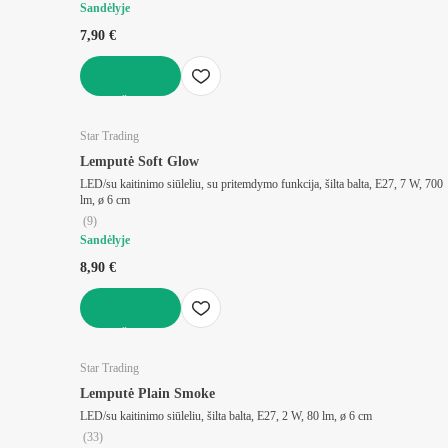
Sandėlyje
7,90 €
Į KREPŠELĮ
Star Trading
Lemputė Soft Glow
LED/su kaitinimo siūleliu, su pritemdymo funkcija, šilta balta, E27, 7 W, 700
lm, ø 6 cm
(
9
)
Sandėlyje
8,90 €
Į KREPŠELĮ
Star Trading
Lemputė Plain Smoke
LED/su kaitinimo siūleliu, šilta balta, E27, 2 W, 80 lm, ø 6 cm
(
33
)