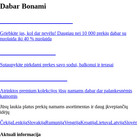
Dabar Bonami
Summer Sale iki -40 %
Griebkite jas, kol dar nevėlu! Daugiau nei 10 000 prekių dabar su
nuolaida iki 40 % nuolaida
Sodas su nuolaida
Sutaupykite pirkdami prekes savo sodui, balkonui ir terasai
Premium su nuolaida
Atrinktos premium kolekcijos jūsų namams dabar dar palankesnėmis
kainomis
Jūsų laukia platus prekių namams asortimentas ir daug įkvepiančių
idėjų
Čekija
Lenkija
Slovakija
Rumunija
Vengrija
Kroatija
Lietuva
Latvija
Slovėn
Aktuali informacija