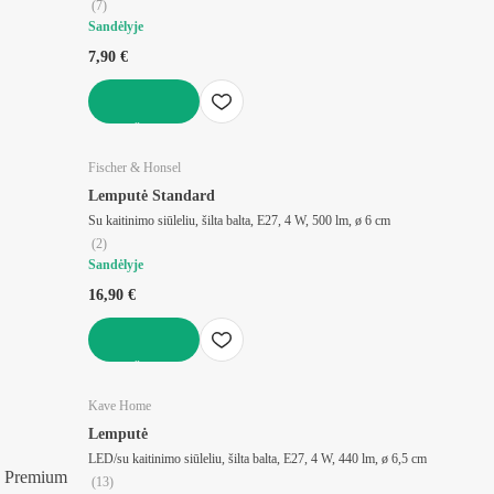
(
7
)
Sandėlyje
7,90 €
Į KREPŠELĮ
Fischer & Honsel
Lemputė Standard
Su kaitinimo siūleliu, šilta balta, E27, 4 W, 500 lm, ø 6 cm
(
2
)
Sandėlyje
16,90 €
Į KREPŠELĮ
Kave Home
Lemputė
LED/su kaitinimo siūleliu, šilta balta, E27, 4 W, 440 lm, ø 6,5 cm
Premium
(
13
)