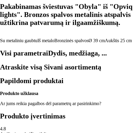
Pakabinamas šviestuvas "Obyla" iš "Opviq
lights". Bronzos spalvos metalinis atspalvis
užtikrina patvarumą ir ilgaamžiškumą.
Su metaliniu gaubtu
Iš metalo
Bronzinės spalvos
Ø 39 cm
Aukštis 25 cm
Visi parametrai
Dydis, medžiaga, ...
Atraskite visą Sivani asortimentą
Papildomi produktai
Produkto užklausa
Ar jums reikia pagalbos dėl parametrų ar pasirinkimo?
Produkto įvertinimas
4.8