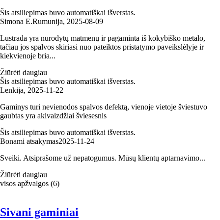
Šis atsiliepimas buvo automatiškai išverstas.
Simona E.
Rumunija
,
2025‑08‑09
Lustrada yra nurodytų matmenų ir pagaminta iš kokybiško metalo,
tačiau jos spalvos skiriasi nuo pateiktos pristatymo paveikslėlyje ir
kiekvienoje bria...
Žiūrėti daugiau
Šis atsiliepimas buvo automatiškai išverstas.
Lenkija
,
2025‑11‑22
Gaminys turi nevienodos spalvos defektą, vienoje vietoje šviestuvo
gaubtas yra akivaizdžiai šviesesnis
Šis atsiliepimas buvo automatiškai išverstas.
Bonami atsakymas
2025‑11‑24
Sveiki. Atsiprašome už nepatogumus. Mūsų klientų aptarnavimo...
Žiūrėti daugiau
visos apžvalgos
(
6
)
Sivani gaminiai