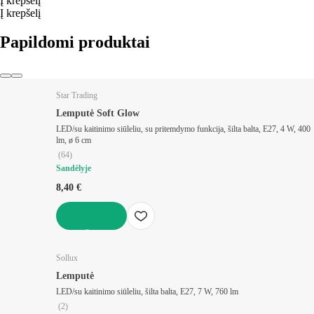
Į krepšelį
Į krepšelį
Papildomi produktai
Star Trading
Lemputė Soft Glow
LED/su kaitinimo siūleliu, su pritemdymo funkcija, šilta balta, E27, 4 W, 400
lm, ø 6 cm
(
64
)
Sandėlyje
8,40 €
Į KREPŠELĮ
Sollux
Lemputė
LED/su kaitinimo siūleliu, šilta balta, E27, 7 W, 760 lm
(
2
)