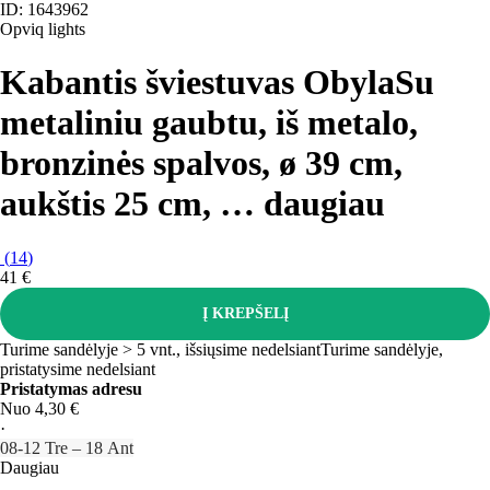
ID: 1643962
Opviq lights
Kabantis šviestuvas Obyla
Su
metaliniu gaubtu, iš metalo,
bronzinės spalvos, ø 39 cm,
aukštis 25 cm
, …
daugiau
(
14
)
41 €
Į KREPŠELĮ
Turime sandėlyje > 5 vnt., išsiųsime nedelsiant
Turime sandėlyje,
pristatysime nedelsiant
Pristatymas adresu
Nuo 4,30 €
·
08‑12 Tre – 18 Ant
Daugiau