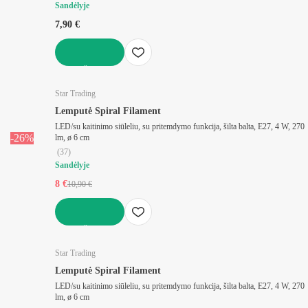
Sandėlyje
7,90 €
Į KREPŠELĮ
Star Trading
Lemputė Spiral Filament
LED/su kaitinimo siūleliu, su pritemdymo funkcija, šilta balta, E27, 4 W, 270
-26%
lm, ø 6 cm
(
37
)
Sandėlyje
8 €
10,90 €
Į KREPŠELĮ
Star Trading
Lemputė Spiral Filament
LED/su kaitinimo siūleliu, su pritemdymo funkcija, šilta balta, E27, 4 W, 270
lm, ø 6 cm