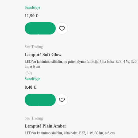
Sandėlyje
11,90 €
Į KREPŠELĮ
Star Trading
Lemputė Soft Glow
LED/su kaitinimo siūleliu, su pritemdymo funkcija, šilta balta, E27, 4 W, 320
lm, ø 6 cm
(
39
)
Sandėlyje
8,40 €
Į KREPŠELĮ
Star Trading
Lemputė Plain Amber
LED/su kaitinimo siūleliu, šilta balta, E27, 1 W, 80 lm, ø 6 cm