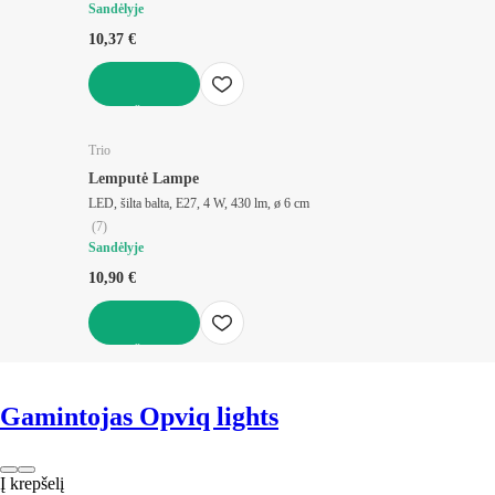
Sandėlyje
10,37 €
Į KREPŠELĮ
Trio
Lemputė Lampe
LED, šilta balta, E27, 4 W, 430 lm, ø 6 cm
(
7
)
Sandėlyje
10,90 €
Į KREPŠELĮ
Gamintojas Opviq lights
Į krepšelį