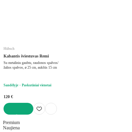
Hübsch
Kabantis šviestuvas Remi
Su metaliniu gaubtu, raudonos spalvos/
žalios spalvos, ø 25 cm, aukštis 15 cm
Sandėlyje
Paskutiniai vienetai
120 €
Į KREPŠELĮ
Premium
Naujiena