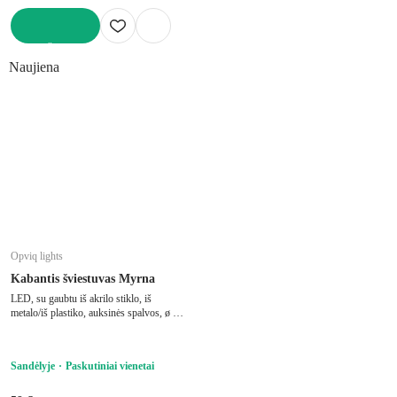
Į KREPŠELĮ
Naujiena
Opviq lights
Kabantis šviestuvas Myrna
LED, su gaubtu iš akrilo stiklo, iš
metalo/iš plastiko, auksinės spalvos, ø 20
cm, aukštis 80 cm
Sandėlyje
Paskutiniai vienetai