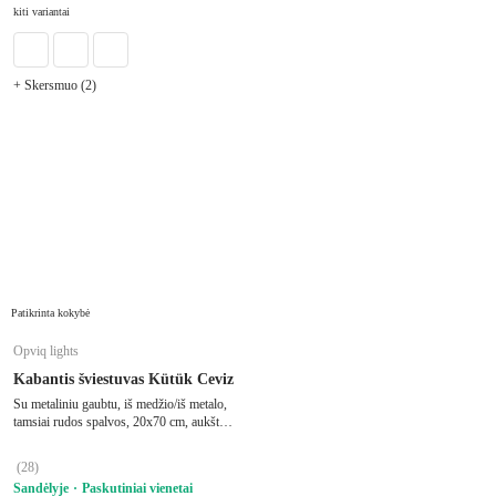
Į KREPŠELĮ
kiti variantai
+ Skersmuo (2)
Patikrinta kokybė
Opviq lights
Kabantis šviestuvas Kütük Ceviz
Su metaliniu gaubtu, iš medžio/iš metalo,
tamsiai rudos spalvos, 20x70 cm, aukštis
75 cm
(
28
)
Sandėlyje
Paskutiniai vienetai