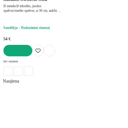
Iš metalo/iš tekstilės, juodos
spalvos/smėlio spalvos, ø 30 cm, aukštis
126 cm
Sandėlyje
Paskutiniai vienetai
54 €
Į KREPŠELĮ
kiti variantai
Naujiena