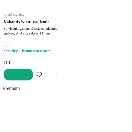
Squid Lighting
Kabantis šviestuvas Izmir
Su vieliniu gaubtu, iš metalo, auksinės
spalvos, ø 34 cm, aukštis 131 cm
(
5
)
Sandėlyje
Paskutiniai vienetai
71 €
Į KREPŠELĮ
Premium