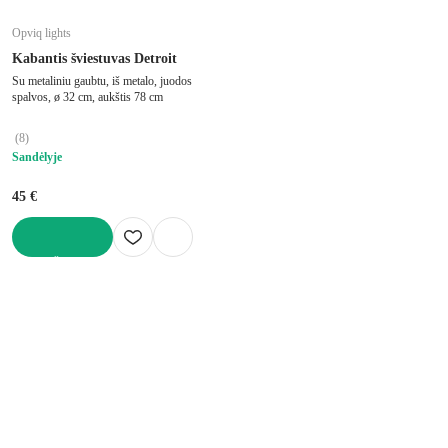
Opviq lights
Kabantis šviestuvas Detroit
Su metaliniu gaubtu, iš metalo, juodos
spalvos, ø 32 cm, aukštis 78 cm
(
8
)
Sandėlyje
45 €
Į KREPŠELĮ