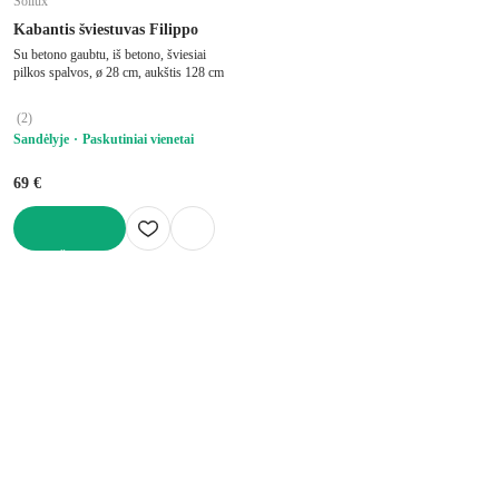
Sollux
Kabantis šviestuvas Filippo
Su betono gaubtu, iš betono, šviesiai
pilkos spalvos, ø 28 cm, aukštis 128 cm
(
2
)
Sandėlyje
Paskutiniai vienetai
69 €
Į KREPŠELĮ