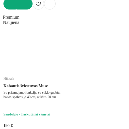
Į KREPŠELĮ
Premium
Naujiena
Hübsch
Kabantis šviestuvas Muse
Su pritemdymo funkcija, su stiklo gaubtu,
baltos spalvos, ø 40 cm, aukštis 20 cm
Sandėlyje
Paskutiniai vienetai
190 €