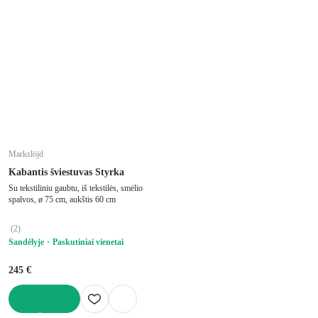
Markslöjd
Kabantis šviestuvas Styrka
Su tekstiliniu gaubtu, iš tekstilės, smėlio
spalvos, ø 75 cm, aukštis 60 cm
(
2
)
Sandėlyje
Paskutiniai vienetai
245 €