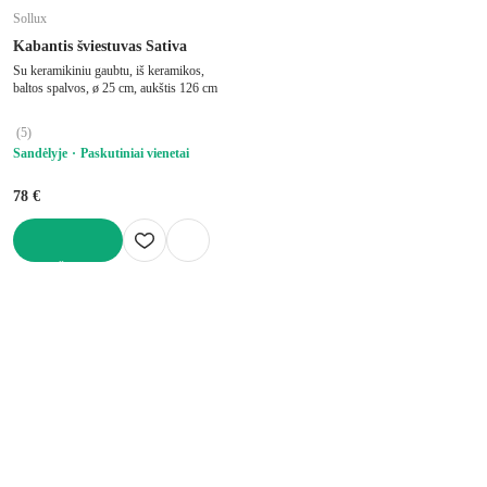
Sollux
Kabantis šviestuvas Sativa
Su keramikiniu gaubtu, iš keramikos,
baltos spalvos, ø 25 cm, aukštis 126 cm
(
5
)
Sandėlyje
Paskutiniai vienetai
78 €
Į KREPŠELĮ