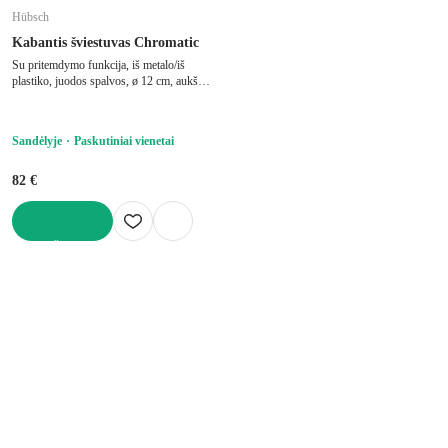
Hübsch
Kabantis šviestuvas Chromatic
Su pritemdymo funkcija, iš metalo/iš
plastiko, juodos spalvos, ø 12 cm, aukštis
24 cm
Sandėlyje
Paskutiniai vienetai
82 €
Į KREPŠELĮ