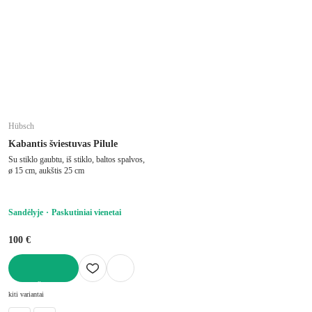
Hübsch
Kabantis šviestuvas Pilule
Su stiklo gaubtu, iš stiklo, baltos spalvos,
ø 15 cm, aukštis 25 cm
Sandėlyje
Paskutiniai vienetai
100 €
Į KREPŠELĮ
kiti variantai