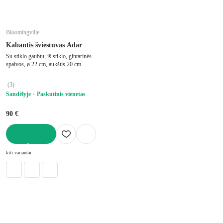
Bloomingville
Kabantis šviestuvas Adar
Su stiklo gaubtu, iš stiklo, gintarinės
spalvos, ø 22 cm, aukštis 20 cm
(
3
)
Sandėlyje
Paskutinis vienetas
90 €
Į KREPŠELĮ
kiti variantai