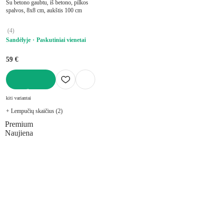
Su betono gaubtu, iš betono, pilkos
spalvos, 8x8 cm, aukštis 100 cm
(
4
)
Sandėlyje
Paskutiniai vienetai
59 €
Į KREPŠELĮ
kiti variantai
+ Lempučių skaičius (2)
Premium
Naujiena