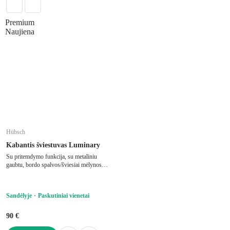
Premium
Naujiena
Hübsch
Kabantis šviestuvas Luminary
Su pritemdymo funkcija, su metaliniu
gaubtu, bordo spalvos/šviesiai mėlynos
spalvos, ø 25 cm, aukštis 26 cm
Sandėlyje
Paskutiniai vienetai
90 €