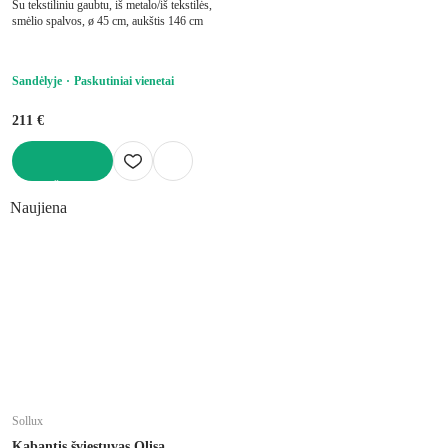
Su tekstiliniu gaubtu, iš metalo/iš tekstilės,
smėlio spalvos, ø 45 cm, aukštis 146 cm
Sandėlyje
Paskutiniai vienetai
211 €
Į KREPŠELĮ
Naujiena
Sollux
Kabantis šviestuvas Olisa