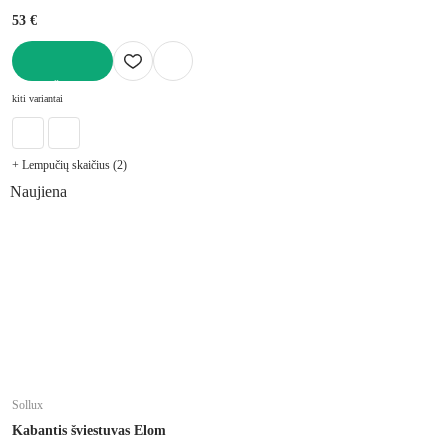
53 €
Į KREPŠELĮ
kiti variantai
+ Lempučių skaičius (2)
Naujiena
Sollux
Kabantis šviestuvas Elom