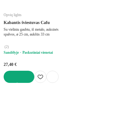
Opviq lights
Kabantis šviestuvas Cafu
Su vieliniu gaubtu, iš metalo, auksinės
spalvos, ø 25 cm, aukštis 33 cm
(
2
)
Sandėlyje
Paskutiniai vienetai
27,40 €
Į KREPŠELĮ