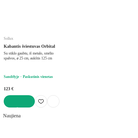
Sollux
Kabantis šviestuvas Orbital
Su stiklo gaubtu, iš metalo, smėlio
spalvos, ø 25 cm, aukštis 125 cm
Sandėlyje
Paskutinis vienetas
123 €
Į KREPŠELĮ
Naujiena