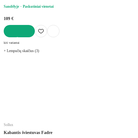
Sandėlyje
Paskutiniai vienetai
109 €
Į KREPŠELĮ
kiti variantai
+ Lempučių skaičius (3)
Sollux
Kabantis šviestuvas Fadre