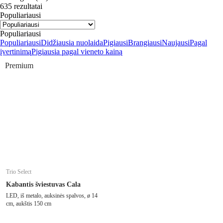
635 rezultatai
Populiariausi
Populiariausi
Populiariausi
Didžiausia nuolaida
Pigiausi
Brangiausi
Naujausi
Pagal
įvertinimą
Pigiausia pagal vieneto kainą
Premium
Trio Select
Kabantis šviestuvas Cala
LED, iš metalo, auksinės spalvos, ø 14
cm, aukštis 150 cm