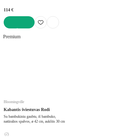
114 €
Į KREPŠELĮ
Premium
Bloomingville
Kabantis šviestuvas Rodi
Su bambukiniu gaubtu, iš bambuko,
natūralios spalvos, ø 42 cm, aukštis 30 cm
(
2
)