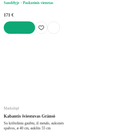
Sandėlyje
Paskutinis vienetas
171 €
Į KREPŠELĮ
Markslöjd
Kabantis šviestuvas Gränsö
Su krištoliniu gaubtu, iš metalo, auksinės
spalvos, ø 40 cm, aukštis 55 cm