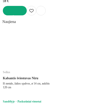
59 €
Į KREPŠELĮ
Naujiena
Sollux
Kabantis šviestuvas Niru
Iš metalo, žalios spalvos, ø 14 cm, aukštis
120 cm
Sandėlyje
Paskutiniai vienetai