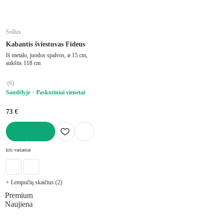
Sollux
Kabantis šviestuvas Fideus
Iš metalo, juodos spalvos, ø 15 cm,
aukštis 118 cm
(
6
)
Sandėlyje
Paskutiniai vienetai
73 €
Į KREPŠELĮ
kiti variantai
+ Lempučių skaičius (2)
Premium
Naujiena