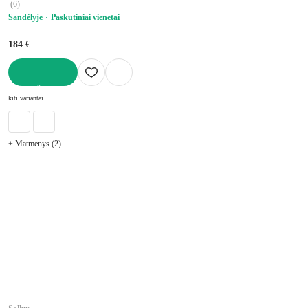
(
6
)
Sandėlyje
Paskutiniai vienetai
184 €
Į KREPŠELĮ
kiti variantai
+ Matmenys (2)