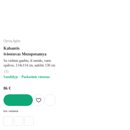
Opviq lights
Kabantis
šviestuvas Mezopotamya
Su vieliniu gaubtu, iš metalo, vario
spalvos, 114x114 cm, aukštis 130 cm
(
1
)
Sandėlyje
Paskutinis vienetas
86 €
Į KREPŠELĮ
kiti variantai