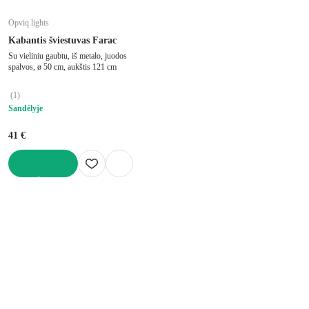
Opviq lights
Kabantis šviestuvas Farac
Su vieliniu gaubtu, iš metalo, juodos
spalvos, ø 50 cm, aukštis 121 cm
(
1
)
Sandėlyje
41 €
Į KREPŠELĮ