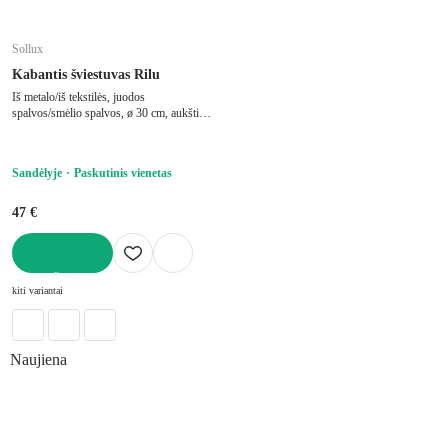
Sollux
Kabantis šviestuvas Rilu
Iš metalo/iš tekstilės, juodos
spalvos/smėlio spalvos, ø 30 cm, aukštis
126 cm
Sandėlyje
Paskutinis vienetas
47 €
Į KREPŠELĮ
kiti variantai
Naujiena