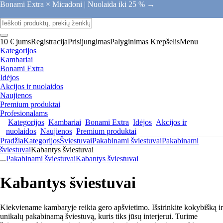
Bonami Extra × Micadoni |
Nuolaida iki 25 % →
10 € jums
Registracija
Prisijungimas
Palyginimas
Krepšelis
Menu
Kategorijos
Kambariai
Bonami Extra
Idėjos
Akcijos ir nuolaidos
Naujienos
Premium produktai
Profesionalams
Kategorijos
Kambariai
Bonami Extra
Idėjos
Akcijos ir
nuolaidos
Naujienos
Premium produktai
Pradžia
Kategorijos
Šviestuvai
Pakabinami šviestuvai
Pakabinami
šviestuvai
Kabantys šviestuvai
...
Pakabinami šviestuvai
Kabantys šviestuvai
Kabantys šviestuvai
Kiekviename kambaryje reikia gero apšvietimo. Išsirinkite kokybišką ir
unikalų pakabinamą šviestuvą, kuris tiks jūsų interjerui. Turime