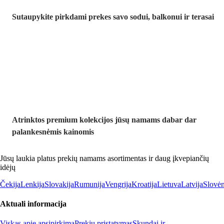
Sutaupykite pirkdami prekes savo sodui, balkonui ir terasai
Premium su
nuolaida
Atrinktos premium kolekcijos jūsų namams dabar dar
palankesnėmis kainomis
Jūsų laukia platus prekių namams asortimentas ir daug įkvepiančių
idėjų
Čekija
Lenkija
Slovakija
Rumunija
Vengrija
Kroatija
Lietuva
Latvija
Slovėn
Aktuali informacija
Viskas apie apsipirkimą
Prekių pristatymas
Skundai ir