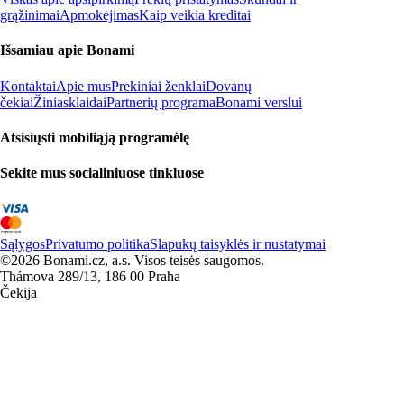
grąžinimai
Apmokėjimas
Kaip veikia kreditai
Išsamiau apie Bonami
Kontaktai
Apie mus
Prekiniai ženklai
Dovanų
čekiai
Žiniasklaidai
Partnerių programa
Bonami verslui
Atsisiųsti mobiliąją programėlę
Sekite mus socialiniuose tinkluose
Sąlygos
Privatumo politika
Slapukų taisyklės ir nustatymai
©2026 Bonami.cz, a.s. Visos teisės saugomos.
Thámova 289/13, 186 00 Praha
Čekija