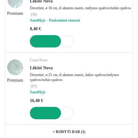
Lėkštė Nova
Desertinė, ø 16 cm, iš akmens masės, mėlynos spalvos/turkio spalvos
Premium
(
38
)
Sandėlyje
Paskutiniai vienetai
8,40 €
Į KREPŠELĮ
Costa Nova
Lėkštė Nova
Desertinė, ø 21 cm, iš akmens masės, žalios spalvos/mėlynos
spalvos/turkio spalvos
Premium
(
67
)
Sandėlyje
16,40 €
Į KREPŠELĮ
+
RODYTI DAR (1)