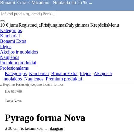
Bonami Extra × Micadoni |
Nuolaida iki 25 % →
10 € jums
Registracija
Prisijungimas
Palyginimas
Krepšelis
Menu
Kategorijos
Kambariai
Bonami Extra
Idėjos
Akcijos ir nuolaidos
Naujienos
Premium produktai
Profesionalams
Kategorijos
Kambariai
Bonami Extra
Idėjos
Akcijos ir
nuolaidos
Naujienos
Premium produktai
...
Kepimas (orkaitėje)
Kepimo indai ir formos
ID: 615700
Costa Nova
Pyrago forma Nova
ø 30 cm, iš keramikos
, …
daugiau