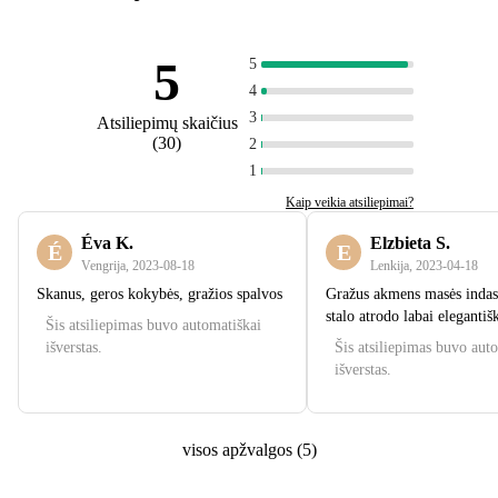
5
5
4
3
Atsiliepimų skaičius
(
30
)
2
1
Kaip veikia atsiliepimai?
Éva K.
Elzbieta S.
É
E
Vengrija
,
2023‑08‑18
Lenkija
,
2023‑04‑18
Skanus, geros kokybės, gražios spalvos
Gražus akmens masės indas,
stalo atrodo labai elegantišk
Šis atsiliepimas buvo automatiškai
išverstas.
Šis atsiliepimas buvo aut
išverstas.
visos apžvalgos
(
5
)