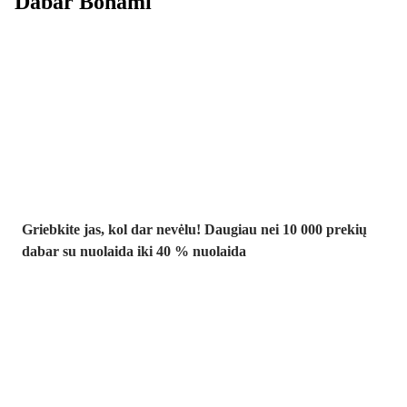
Dabar Bonami
Summer Sale
iki -40 %
Griebkite jas, kol dar nevėlu! Daugiau nei 10 000 prekių
dabar su nuolaida iki 40 % nuolaida
Sodas su
nuolaida