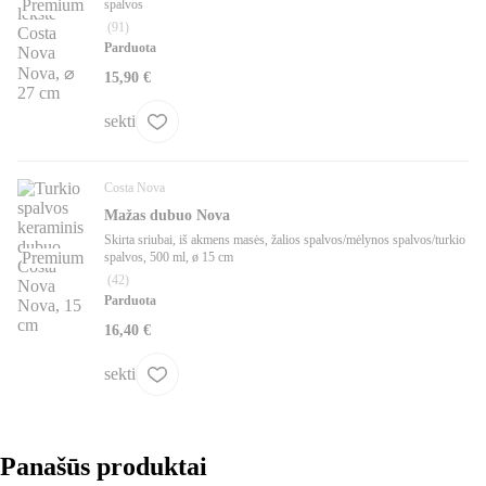
Premium
spalvos
(
91
)
Parduota
15,90 €
sekti
Costa Nova
Mažas dubuo Nova
Skirta sriubai, iš akmens masės, žalios spalvos/mėlynos spalvos/turkio
Premium
spalvos, 500 ml, ø 15 cm
(
42
)
Parduota
16,40 €
sekti
Panašūs produktai