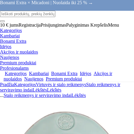
Bonami Extra × Micadoni |
Nuolaida iki 25 % →
10 € jums
Registracija
Prisijungimas
Palyginimas
Krepšelis
Menu
Kategorijos
Kambariai
Bonami Extra
Idėjos
Akcijos ir nuolaidos
Naujienos
Premium produktai
Profesionalams
Kategorijos
Kambariai
Bonami Extra
Idėjos
Akcijos ir
nuolaidos
Naujienos
Premium produktai
Pradžia
Kategorijos
Virtuvės ir stalo reikmenys
Stalo reikmenys ir
serviravimo indai
Lėkštės
Lėkštės
...
Stalo reikmenys ir serviravimo indai
Lėkštės