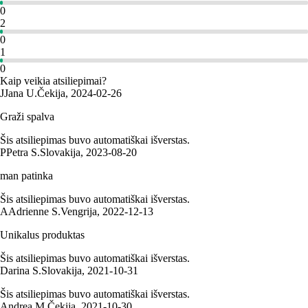
0
2
0
1
0
Kaip veikia atsiliepimai?
J
Jana U.
Čekija
,
2024‑02‑26
Graži spalva
Šis atsiliepimas buvo automatiškai išverstas.
P
Petra S.
Slovakija
,
2023‑08‑20
man patinka
Šis atsiliepimas buvo automatiškai išverstas.
A
Adrienne S.
Vengrija
,
2022‑12‑13
Unikalus produktas
Šis atsiliepimas buvo automatiškai išverstas.
Darina S.
Slovakija
,
2021‑10‑31
Šis atsiliepimas buvo automatiškai išverstas.
Andrea M.
Čekija
,
2021‑10‑30