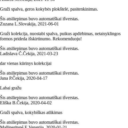
Graži spalva, geros kokybės plokštelė, pasitenkinimas.
Šis atsiliepimas buvo automatiškai išverstas.
Zuzana L.
Slovakija
,
2021‑06‑01
Graži kolekcija, nuostabi spalva, puikus apdirbimas, netaisyklingos
formos prideda išskirtinumo. Rekomenduoju!
Šis atsiliepimas buvo automatiškai išverstas.
Ladislava Č.
Čekija
,
2021‑03‑23
dar vienas kūrinys kolekcijai
Šis atsiliepimas buvo automatiškai išverstas.
Jana P.
Čekija
,
2020‑04‑17
Labai gražu
Šis atsiliepimas buvo automatiškai išverstas.
Eliška B.
Čekija
,
2020‑04‑02
Graži spalva, kokybiškas atlikimas
Šis atsiliepimas buvo automatiškai išverstas.
Mallineritsné E.
Vengrija
,
2020‑01‑21