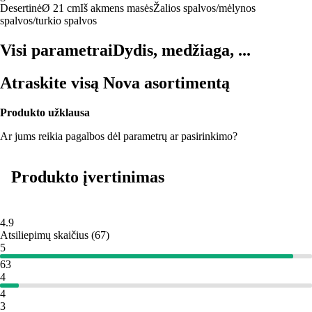
Desertinė
Ø 21 cm
Iš akmens masės
Žalios spalvos/mėlynos
spalvos/turkio spalvos
Visi parametrai
Dydis, medžiaga, ...
Atraskite visą Nova asortimentą
Produkto užklausa
Ar jums reikia pagalbos dėl parametrų ar pasirinkimo?
Produkto įvertinimas
4.9
Atsiliepimų skaičius
(
67
)
5
63
4
4
3