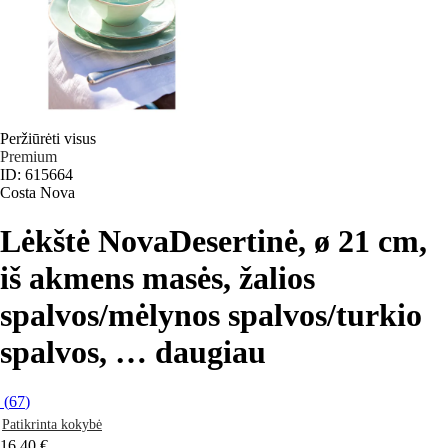
Peržiūrėti visus
Premium
ID: 615664
Costa Nova
Lėkštė Nova
Desertinė, ø 21 cm,
iš akmens masės, žalios
spalvos/mėlynos spalvos/turkio
spalvos
, …
daugiau
(
67
)
Patikrinta kokybė
16,40 €