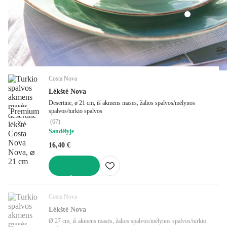
Costa Nova
Lėkštė Nova
Desertinė, ø 21 cm, iš akmens masės, žalios spalvos/mėlynos
Premium
spalvos/turkio spalvos
(
67
)
Sandėlyje
16,40 €
Į KREPŠELĮ
Costa Nova
Lėkštė Nova
Ø 27 cm, iš akmens masės, žalios spalvos/mėlynos spalvos/turkio