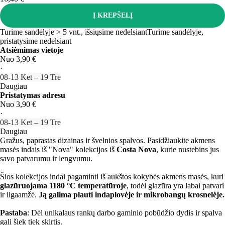
Į KREPŠELĮ
Turime sandėlyje > 5 vnt., išsiųsime nedelsiant
Turime sandėlyje,
pristatysime nedelsiant
Atsiėmimas vietoje
Nuo 3,90 €
·
08‑13 Ket – 19 Tre
Daugiau
Pristatymas adresu
Nuo 3,90 €
·
08‑13 Ket – 19 Tre
Daugiau
Gražus, paprastas dizainas ir švelnios spalvos. Pasidžiaukite akmens
masės indais iš "Nova" kolekcijos iš
Costa Nova
, kurie nustebins jus
savo patvarumu ir lengvumu.
Šios kolekcijos indai pagaminti iš aukštos kokybės akmens masės, kuri
glazūruojama 1180 °C temperatūroje
, todėl glazūra yra labai patvari
ir ilgaamžė.
Ją galima plauti indaplovėje ir mikrobangų krosnelėje.
Pastaba
: Dėl unikalaus rankų darbo gaminio pobūdžio dydis ir spalva
gali šiek tiek skirtis.