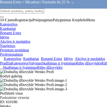
Bonami Extra × Micadoni |
Nuolaida iki 25 % →
10 € jums
Registracija
Prisijungimas
Palyginimas
Krepšelis
Menu
Kategorijos
Kambariai
Bonami Extra
Idėjos
Akcijos ir nuolaidos
Naujienos
Premium produktai
Profesionalams
Kategorijos
Kambariai
Bonami Extra
Idėjos
Akcijos ir nuolaidos
Pradžia
Kategorijos
Valymas
Skalbimas ir lyginimas
Rūbų džiovyklės
Rūb
...
Skalbimas ir lyginimas
Rūbų džiovyklės
Rodyti galeriją
Peržiūrėti visus
Paskutiniai vienetai
ID: 610186
Wenko