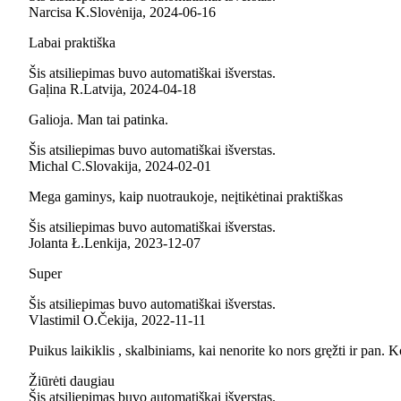
Narcisa K.
Slovėnija
,
2024‑06‑16
Labai praktiška
Šis atsiliepimas buvo automatiškai išverstas.
Gaļina R.
Latvija
,
2024‑04‑18
Galioja. Man tai patinka.
Šis atsiliepimas buvo automatiškai išverstas.
Michal C.
Slovakija
,
2024‑02‑01
Mega gaminys, kaip nuotraukoje, neįtikėtinai praktiškas
Šis atsiliepimas buvo automatiškai išverstas.
Jolanta Ł.
Lenkija
,
2023‑12‑07
Super
Šis atsiliepimas buvo automatiškai išverstas.
Vlastimil O.
Čekija
,
2022‑11‑11
Puikus laikiklis , skalbiniams, kai nenorite ko nors gręžti ir pan. 
Žiūrėti daugiau
Šis atsiliepimas buvo automatiškai išverstas.