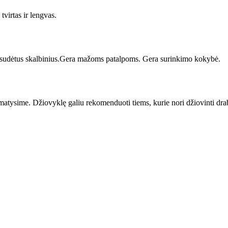
tvirtas ir lengvas.
s sudėtus skalbinius.Gera mažoms patalpoms. Gera surinkimo kokybė.
matysime. Džiovyklę galiu rekomenduoti tiems, kurie nori džiovinti drab