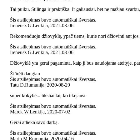
Tai puiku. Stilinga ir praktiška. Ir galiausiai, bet ne mažiau svarbu, 
Šis atsiliepimas buvo automatiškai išverstas.
Ireneusz G.
Lenkija
,
2021‑03‑06
Rekomenduoju džiovyklę, ypač tiems, kurie nori džiovinti ant jo
Šis atsiliepimas buvo automatiškai išverstas.
Ireneusz G.
Lenkija
,
2021‑03‑06
Džiovyklė yra gerai pagaminta, kaip ji bus naudojama ateityje, pa
Žiūrėti daugiau
Šis atsiliepimas buvo automatiškai išverstas.
Tatu D.
Rumunija
,
2020‑08‑29
super kokybė... tiksliai tai, ko tikėjausi
Šis atsiliepimas buvo automatiškai išverstas.
Marek W.
Lenkija
,
2020‑07‑02
Gerai atlieka savo darbą.
Šis atsiliepimas buvo automatiškai išverstas.
Marin M.
Rumunija
,
2020‑04‑16