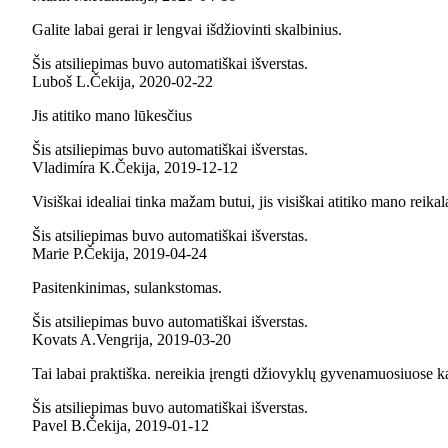
Galite labai gerai ir lengvai išdžiovinti skalbinius.
Šis atsiliepimas buvo automatiškai išverstas.
Luboš L.
Čekija
,
2020‑02‑22
Jis atitiko mano lūkesčius
Šis atsiliepimas buvo automatiškai išverstas.
Vladimíra K.
Čekija
,
2019‑12‑12
Visiškai idealiai tinka mažam butui, jis visiškai atitiko mano reika
Šis atsiliepimas buvo automatiškai išverstas.
Marie P.
Čekija
,
2019‑04‑24
Pasitenkinimas, sulankstomas.
Šis atsiliepimas buvo automatiškai išverstas.
Kovats A.
Vengrija
,
2019‑03‑20
Tai labai praktiška. nereikia įrengti džiovyklų gyvenamuosiuose 
Šis atsiliepimas buvo automatiškai išverstas.
Pavel B.
Čekija
,
2019‑01‑12