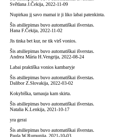
Světlana J.
Čekija
,
2022‑11‑09
Nupirkau jį savo mamai ir ji liko labai patenkinta.
Šis atsiliepimas buvo automatiškai išverstas.
Hana F.
Čekija
,
2022‑11‑02
Jis tinka bet kur, ne tik virš vonios.
Šis atsiliepimas buvo automatiškai išverstas.
Andrea Mária H.
Vengrija
,
2022‑08‑24
Labai praktiška vonios kambaryje
Šis atsiliepimas buvo automatiškai išverstas.
Dalibor Z.
Slovakija
,
2022‑03‑02
Kokybiška, tarnauja kam skirta.
Šis atsiliepimas buvo automatiškai išverstas.
Natalia K.
Lenkija
,
2021‑10‑17
yra gerai
Šis atsiliepimas buvo automatiškai išverstas.
Paula W.
Rumunija
,
2021‑10‑03