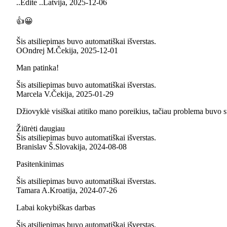
.
.Edite ..
Latvija
,
2025‑12‑06
👍😀
Šis atsiliepimas buvo automatiškai išverstas.
O
Ondrej M.
Čekija
,
2025‑12‑01
Man patinka!
Šis atsiliepimas buvo automatiškai išverstas.
Marcela V.
Čekija
,
2025‑01‑29
Džiovyklė visiškai atitiko mano poreikius, tačiau problema buvo su
Žiūrėti daugiau
Šis atsiliepimas buvo automatiškai išverstas.
Branislav Š.
Slovakija
,
2024‑08‑08
Pasitenkinimas
Šis atsiliepimas buvo automatiškai išverstas.
Tamara A.
Kroatija
,
2024‑07‑26
Labai kokybiškas darbas
Šis atsiliepimas buvo automatiškai išverstas.