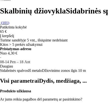
Skalbinių džiovykla
Sidabrinės s
(
101
)
Patikrinta kokybė
65 €
Į krepšelį
Turime sandėlyje 5 vnt., išsiųsime nedelsiant
Kitos > 5 prekės užsakymui
Pristatymas adresu
Nuo 4,30 €
·
08‑14 Pen – 18 Ant
Daugiau
Sidabrinės spalvos
Iš metalo
Džiovinimo zonos ilgis 10 m
Visi parametrai
Dydis, medžiaga, ...
Produkto užklausa
Ar jums reikia pagalbos dėl parametrų ar pasirinkimo?