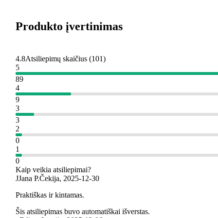
Produkto įvertinimas
4.8
Atsiliepimų skaičius
(
101
)
5
89
4
9
3
3
2
0
1
0
Kaip veikia atsiliepimai?
J
Jana P.
Čekija
,
2025‑12‑30
Praktiškas ir kintamas.
Šis atsiliepimas buvo automatiškai išverstas.