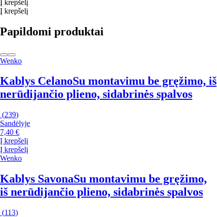
Į krepšelį
Į krepšelį
Papildomi produktai
Wenko
Kablys Celano
Su montavimu be gręžimo, iš
nerūdijančio plieno, sidabrinės spalvos
(
239
)
Sandėlyje
7,40 €
Į krepšelį
Į krepšelį
Wenko
Kablys Savona
Su montavimu be gręžimo,
iš nerūdijančio plieno, sidabrinės spalvos
(
113
)