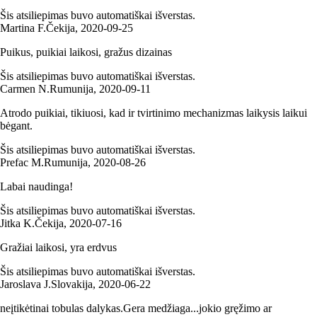
Šis atsiliepimas buvo automatiškai išverstas.
Martina F.
Čekija
,
2020‑09‑25
Puikus, puikiai laikosi, gražus dizainas
Šis atsiliepimas buvo automatiškai išverstas.
Carmen N.
Rumunija
,
2020‑09‑11
Atrodo puikiai, tikiuosi, kad ir tvirtinimo mechanizmas laikysis laikui
bėgant.
Šis atsiliepimas buvo automatiškai išverstas.
Prefac M.
Rumunija
,
2020‑08‑26
Labai naudinga!
Šis atsiliepimas buvo automatiškai išverstas.
Jitka K.
Čekija
,
2020‑07‑16
Gražiai laikosi, yra erdvus
Šis atsiliepimas buvo automatiškai išverstas.
Jaroslava J.
Slovakija
,
2020‑06‑22
neįtikėtinai tobulas dalykas.Gera medžiaga...jokio gręžimo ar