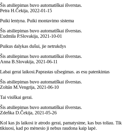
Šis atsiliepimas buvo automatiškai išverstas.
Petra H.
Čekija
,
2022‑01‑15
Puiki lentyna. Puiki montavimo sistema
Šis atsiliepimas buvo automatiškai išverstas.
Ľudmila P.
Slovakija
,
2021‑10‑01
Puikus dalykas dušui, jie netrukdys
Šis atsiliepimas buvo automatiškai išverstas.
Anna B.
Slovakija
,
2021‑06‑11
Labai gerai laikosi.Paprastas užsegimas. as esu patenkintas
Šis atsiliepimas buvo automatiškai išverstas.
Zoltán M.
Vengrija
,
2021‑06‑10
Tai visiškai gerai.
Šis atsiliepimas buvo automatiškai išverstas.
Zdeňka D.
Čekija
,
2021‑05‑26
Kol kas jis laikosi ir atrodo gerai, pamatysime, kas bus toliau. Tik
tikiuosi, kad po mėnesio ji nebus raudona kaip lapė.