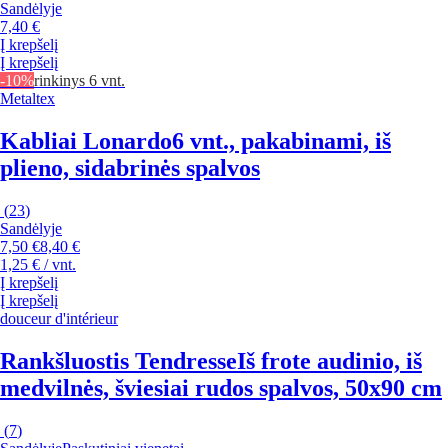
Sandėlyje
7,40 €
Į krepšelį
Į krepšelį
-10%
rinkinys 6 vnt.
Metaltex
Kabliai Lonardo
6 vnt., pakabinami, iš
plieno, sidabrinės spalvos
(
23
)
Sandėlyje
7,50 €
8,40 €
1,25 € / vnt.
Į krepšelį
Į krepšelį
douceur d'intérieur
Rankšluostis Tendresse
Iš frote audinio, iš
medvilnės, šviesiai rudos spalvos, 50x90 cm
(
7
)