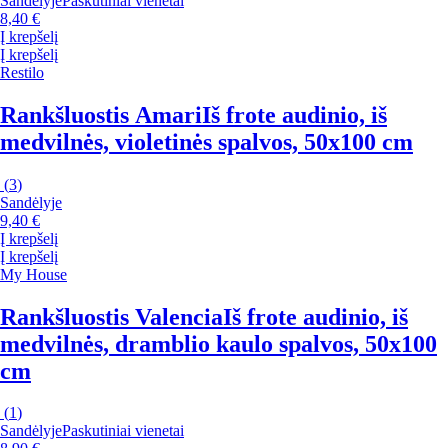
Sandėlyje
Paskutiniai vienetai
8,40 €
Į krepšelį
Į krepšelį
Restilo
Rankšluostis Amari
Iš frote audinio, iš
medvilnės, violetinės spalvos, 50x100 cm
(
3
)
Sandėlyje
9,40 €
Į krepšelį
Į krepšelį
My House
Rankšluostis Valencia
Iš frote audinio, iš
medvilnės, dramblio kaulo spalvos, 50x100
cm
(
1
)
Sandėlyje
Paskutiniai vienetai