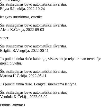
Šis atsiliepimas buvo automatiškai išverstas.
Edyta S.
Lenkija
,
2022‑10‑24
lengvas surinkimas, estetika
Šis atsiliepimas buvo automatiškai išverstas.
Alena K.
Čekija
,
2022‑09‑03
super
Šis atsiliepimas buvo automatiškai išverstas.
Brigitta B.
Vengrija
,
2022‑06‑11
Jis puikiai tinka dušo kabinoje, viskas ant jo telpa ir man nereikėjo
gręžti plytelių.
Šis atsiliepimas buvo automatiškai išverstas.
Martina H.
Čekija
,
2022‑05‑11
Jis puikiai tinka duše. Lengvai surenkama lentyna.
Šis atsiliepimas buvo automatiškai išverstas.
Vendula K.
Čekija
,
2022‑03‑02
Puikus laikymas