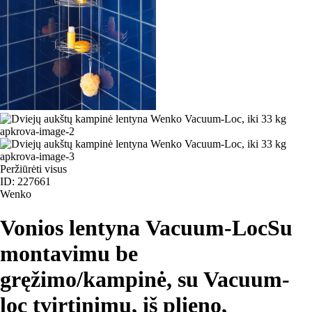
Peržiūrėti visus
ID: 227661
Wenko
Vonios lentyna Vacuum-Loc
Su
montavimu be
gręžimo/kampinė, su Vacuum-
loc tvirtinimu, iš plieno,