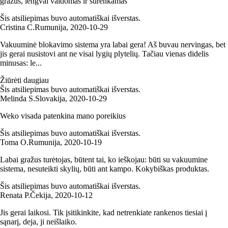
gražus, lengvai valdomas ir surenkamas
Šis atsiliepimas buvo automatiškai išverstas.
Cristina C.
Rumunija
,
2020‑10‑29
Vakuuminė blokavimo sistema yra labai gera! Aš buvau nervingas, bet
jis gerai nusistovi ant ne visai lygių plytelių. Tačiau vienas didelis
minusas: le...
Žiūrėti daugiau
Šis atsiliepimas buvo automatiškai išverstas.
Melinda S.
Slovakija
,
2020‑10‑29
Weko visada patenkina mano poreikius
Šis atsiliepimas buvo automatiškai išverstas.
Toma O.
Rumunija
,
2020‑10‑19
Labai gražus turėtojas, būtent tai, ko ieškojau: būti su vakuumine
sistema, nesuteikti skylių, būti ant kampo. Kokybiškas produktas.
Šis atsiliepimas buvo automatiškai išverstas.
Renata P.
Čekija
,
2020‑10‑12
Jis gerai laikosi. Tik įsitikinkite, kad netrenkiate rankenos tiesiai į
sąnarį, deja, ji neišlaiko.