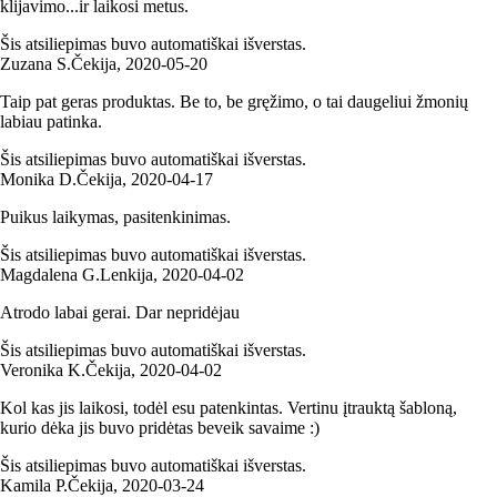
klijavimo...ir laikosi metus.
Šis atsiliepimas buvo automatiškai išverstas.
Zuzana S.
Čekija
,
2020‑05‑20
Taip pat geras produktas. Be to, be gręžimo, o tai daugeliui žmonių
labiau patinka.
Šis atsiliepimas buvo automatiškai išverstas.
Monika D.
Čekija
,
2020‑04‑17
Puikus laikymas, pasitenkinimas.
Šis atsiliepimas buvo automatiškai išverstas.
Magdalena G.
Lenkija
,
2020‑04‑02
Atrodo labai gerai. Dar nepridėjau
Šis atsiliepimas buvo automatiškai išverstas.
Veronika K.
Čekija
,
2020‑04‑02
Kol kas jis laikosi, todėl esu patenkintas. Vertinu įtrauktą šabloną,
kurio dėka jis buvo pridėtas beveik savaime :)
Šis atsiliepimas buvo automatiškai išverstas.
Kamila P.
Čekija
,
2020‑03‑24