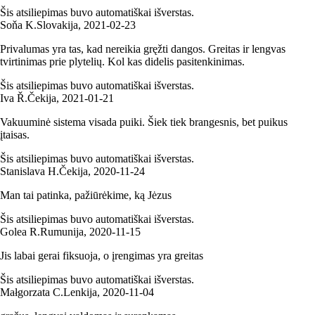
Šis atsiliepimas buvo automatiškai išverstas.
Soňa K.
Slovakija
,
2021‑02‑23
Privalumas yra tas, kad nereikia gręžti dangos. Greitas ir lengvas
tvirtinimas prie plytelių. Kol kas didelis pasitenkinimas.
Šis atsiliepimas buvo automatiškai išverstas.
Iva Ř.
Čekija
,
2021‑01‑21
Vakuuminė sistema visada puiki. Šiek tiek brangesnis, bet puikus
įtaisas.
Šis atsiliepimas buvo automatiškai išverstas.
Stanislava H.
Čekija
,
2020‑11‑24
Man tai patinka, pažiūrėkime, ką Jėzus
Šis atsiliepimas buvo automatiškai išverstas.
Golea R.
Rumunija
,
2020‑11‑15
Jis labai gerai fiksuoja, o įrengimas yra greitas
Šis atsiliepimas buvo automatiškai išverstas.
Małgorzata C.
Lenkija
,
2020‑11‑04