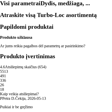
Visi parametrai
Dydis, medžiaga, ...
Atraskite visą Turbo-Loc asortimentą
Papildomi produktai
Produkto užklausa
Ar jums reikia pagalbos dėl parametrų ar pasirinkimo?
Produkto įvertinimas
4.6
Atsiliepimų skaičius
(
654
)
5
513
4
91
3
36
2
6
1
8
Kaip veikia atsiliepimai?
P
Petra D.
Čekija
,
2026‑05‑13
Puikiai ir be gręžimo