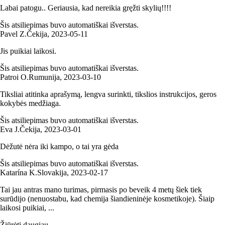
Labai patogu.. Geriausia, kad nereikia gręžti skylių!!!!
Šis atsiliepimas buvo automatiškai išverstas.
Pavel Z.
Čekija
,
2023‑05‑11
Jis puikiai laikosi.
Šis atsiliepimas buvo automatiškai išverstas.
Patroi O.
Rumunija
,
2023‑03‑10
Tiksliai atitinka aprašymą, lengva surinkti, tikslios instrukcijos, geros
kokybės medžiaga.
Šis atsiliepimas buvo automatiškai išverstas.
Eva J.
Čekija
,
2023‑03‑01
Dėžutė nėra iki kampo, o tai yra gėda
Šis atsiliepimas buvo automatiškai išverstas.
Katarína K.
Slovakija
,
2023‑02‑17
Tai jau antras mano turimas, pirmasis po beveik 4 metų šiek tiek
surūdijo (nenuostabu, kad chemija šiandieninėje kosmetikoje). Šiaip
laikosi puikiai, ...
Žiūrėti daugiau