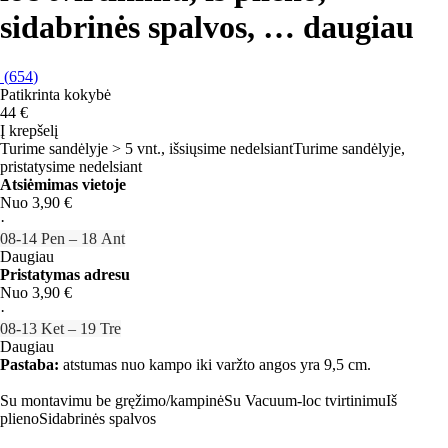
sidabrinės spalvos
, …
daugiau
(
654
)
Patikrinta kokybė
44 €
Į krepšelį
Turime sandėlyje > 5 vnt., išsiųsime nedelsiant
Turime sandėlyje,
pristatysime nedelsiant
Atsiėmimas vietoje
Nuo 3,90 €
·
08‑14 Pen – 18 Ant
Daugiau
Pristatymas adresu
Nuo 3,90 €
·
08‑13 Ket – 19 Tre
Daugiau
Pastaba:
atstumas nuo kampo iki varžto angos yra 9,5 cm.
Su montavimu be gręžimo/kampinė
Su Vacuum-loc tvirtinimu
Iš
plieno
Sidabrinės spalvos