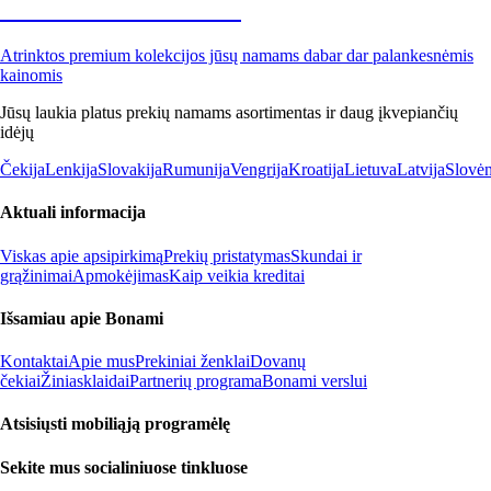
Premium su nuolaida
Atrinktos premium kolekcijos jūsų namams dabar dar palankesnėmis
kainomis
Jūsų laukia platus prekių namams asortimentas ir daug įkvepiančių
idėjų
Čekija
Lenkija
Slovakija
Rumunija
Vengrija
Kroatija
Lietuva
Latvija
Slovėn
Aktuali informacija
Viskas apie apsipirkimą
Prekių pristatymas
Skundai ir
grąžinimai
Apmokėjimas
Kaip veikia kreditai
Išsamiau apie Bonami
Kontaktai
Apie mus
Prekiniai ženklai
Dovanų
čekiai
Žiniasklaidai
Partnerių programa
Bonami verslui
Atsisiųsti mobiliąją programėlę
Sekite mus socialiniuose tinkluose