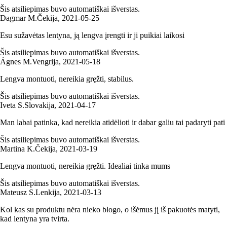
Šis atsiliepimas buvo automatiškai išverstas.
Dagmar M.
Čekija
,
2021‑05‑25
Esu sužavėtas lentyna, ją lengva įrengti ir ji puikiai laikosi
Šis atsiliepimas buvo automatiškai išverstas.
Ágnes M.
Vengrija
,
2021‑05‑18
Lengva montuoti, nereikia gręžti, stabilus.
Šis atsiliepimas buvo automatiškai išverstas.
Iveta S.
Slovakija
,
2021‑04‑17
Man labai patinka, kad nereikia atidėlioti ir dabar galiu tai padaryti pati
Šis atsiliepimas buvo automatiškai išverstas.
Martina K.
Čekija
,
2021‑03‑19
Lengva montuoti, nereikia gręžti. Idealiai tinka mums
Šis atsiliepimas buvo automatiškai išverstas.
Mateusz S.
Lenkija
,
2021‑03‑13
Kol kas su produktu nėra nieko blogo, o išėmus jį iš pakuotės matyti,
kad lentyna yra tvirta.