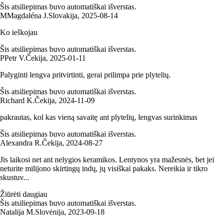
Šis atsiliepimas buvo automatiškai išverstas.
M
Magdaléna J.
Slovakija
,
2025‑08‑14
Ko ieškojau
Šis atsiliepimas buvo automatiškai išverstas.
P
Petr V.
Čekija
,
2025‑01‑11
Palyginti lengva pritvirtinti, gerai prilimpa prie plytelių.
Šis atsiliepimas buvo automatiškai išverstas.
Richard K.
Čekija
,
2024‑11‑09
pakrautas, kol kas vieną savaitę ant plytelių, lengvas surinkimas
Šis atsiliepimas buvo automatiškai išverstas.
Alexandra R.
Čekija
,
2024‑08‑27
Jis laikosi net ant nelygios keramikos. Lentynos yra mažesnės, bet jei
neturite milijono skirtingų indų, jų visiškai pakaks. Nereikia ir tikro
skustuv...
Žiūrėti daugiau
Šis atsiliepimas buvo automatiškai išverstas.
Natalija M.
Slovėnija
,
2023‑09‑18