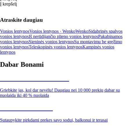
Į krepšelį
Atraskite daugiau
Vonios lentynos
Vonios lentynos · Wenko
Wenko
Sidabrinės spalvos
vonios lentynos
Iš nerūdijančio plieno vonios lentynos
Pakabinamos
vonios lentynos
Sieninės vonios lentynos
Su montavimu be gręžimo
vonios lentynos
Teleskopinės vonios lentynos
Kampinės vonios
lentynos
Dabar Bonami
Summer Sale iki -40 %
Griebkite jas, kol dar nevėlu! Daugiau nei 10 000 prekių dabar su
nuolaida iki 40 % nuolaida
Sodas su nuolaida
Sutaupykite pirkdami prekes savo sodui, balkonui ir terasai