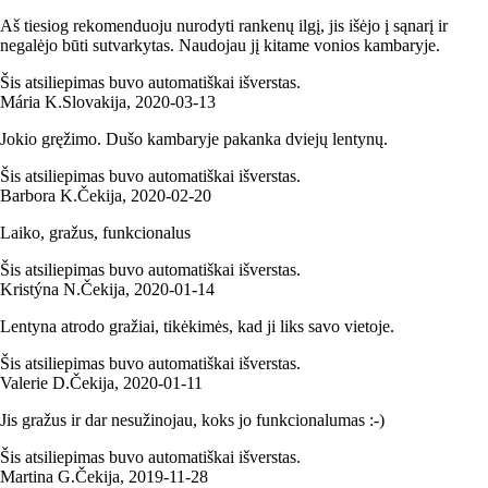
Aš tiesiog rekomenduoju nurodyti rankenų ilgį, jis išėjo į sąnarį ir
negalėjo būti sutvarkytas. Naudojau jį kitame vonios kambaryje.
Šis atsiliepimas buvo automatiškai išverstas.
Mária K.
Slovakija
,
2020‑03‑13
Jokio gręžimo. Dušo kambaryje pakanka dviejų lentynų.
Šis atsiliepimas buvo automatiškai išverstas.
Barbora K.
Čekija
,
2020‑02‑20
Laiko, gražus, funkcionalus
Šis atsiliepimas buvo automatiškai išverstas.
Kristýna N.
Čekija
,
2020‑01‑14
Lentyna atrodo gražiai, tikėkimės, kad ji liks savo vietoje.
Šis atsiliepimas buvo automatiškai išverstas.
Valerie D.
Čekija
,
2020‑01‑11
Jis gražus ir dar nesužinojau, koks jo funkcionalumas :-)
Šis atsiliepimas buvo automatiškai išverstas.
Martina G.
Čekija
,
2019‑11‑28