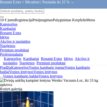
Bonami Extra × Micadoni |
Nuolaida iki 25 % →
10 € jums
Registracija
Prisijungimas
Palyginimas
Krepšelis
Menu
Kategorijos
Kambariai
Bonami Extra
Idėjos
Akcijos ir nuolaidos
Naujienos
Premium produktai
Profesionalams
Kategorijos
Kambariai
Bonami Extra
Idėjos
Akcijos ir
nuolaidos
Naujienos
Premium produktai
Pradžia
Kategorijos
Vonios kambario įranga
Vonios kambario
baldai
Vonios lentynos
Vonios lentynos
...
Vonios kambario baldai
Vonios lentynos
Rodyti galeriją