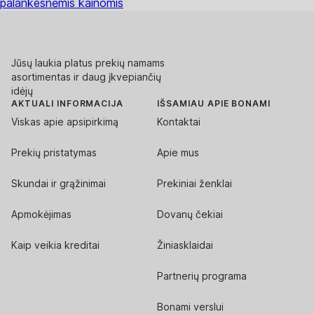
palankesnėmis kainomis
Jūsų laukia platus prekių namams
asortimentas ir daug įkvepiančių
idėjų
AKTUALI INFORMACIJA
IŠSAMIAU APIE BONAMI
Viskas apie apsipirkimą
Kontaktai
Prekių pristatymas
Apie mus
Skundai ir grąžinimai
Prekiniai ženklai
Apmokėjimas
Dovanų čekiai
Kaip veikia kreditai
Žiniasklaidai
Partnerių programa
Bonami verslui