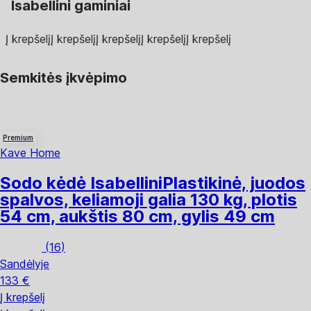
Isabellini gaminiai
Į krepšelį
Į krepšelį
Į krepšelį
Į krepšelį
Į krepšelį
Semkitės įkvėpimo
Premium
Kave Home
Sodo kėdė Isabellini
Plastikinė, juodos
spalvos, keliamoji galia 130 kg, plotis
54 cm, aukštis 80 cm, gylis 49 cm
(
16
)
Sandėlyje
133 €
Į krepšelį