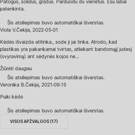
Patogus, solidus, gražus. Parduodu du vienetus. Esu labai
patenkinta.
Šis atsiliepimas buvo automatiškai išverstas.
Viola V.
Čekija
,
2022‑05‑01
Kėdės išvaizda atitinka., sode ji jai tinka. Atrodo, kad
plastikas yra pakankamai tvirtas, atliekant bandomąjį judesį
(svyravimą) ant sėdynės kojos ne...
Žiūrėti daugiau
Šis atsiliepimas buvo automatiškai išverstas.
Veronika B.
Čekija
,
2021‑09‑15
Puiki kėdė
Šis atsiliepimas buvo automatiškai išverstas.
VISOS APŽVALGOS
(
17
)