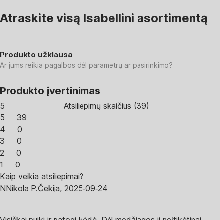
Atraskite visą Isabellini asortimentą
Produkto užklausa
Ar jums reikia pagalbos dėl parametrų ar pasirinkimo?
Produkto įvertinimas
5
Atsiliepimų skaičius
(
39
)
5
39
4
0
3
0
2
0
1
0
Kaip veikia atsiliepimai?
N
Nikola P.
Čekija
,
2025‑09‑24
Visiškai puiki ir patogi kėdė. Dėl medžiagos ji neįtikėtinai