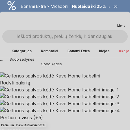
Bonami Extra × Micadoni |
Nuolaida iki 25 % →
Menu
Kategorijos
Kambariai
Bonami Extra
Idėjos
Akcijo
...
Sodo sėdynės
Sodo kėdės
Rodyti galeriją
Peržiūrėti visus
(+5)
Premium
Paskutiniai vienetai