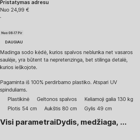
Pristatymas adresu
Nuo 24,99 €
·
Nuo 08‑17 Pir
DAUGIAU
Madinga sodo kėdė, kurios spalvos neblunka net vasaros
saulėje, yra būtent ta nepretenzinga, bet stilinga detalė,
kurios ieškojote.
Pagaminta iš 100% perdirbamo plastiko. Atspari UV
spinduliams.
Plastikinė
Geltonos spalvos
Keliamoji galia 130 kg
Plotis 54 cm
Aukštis 80 cm
Gylis 49 cm
Visi parametrai
Dydis, medžiaga, ...