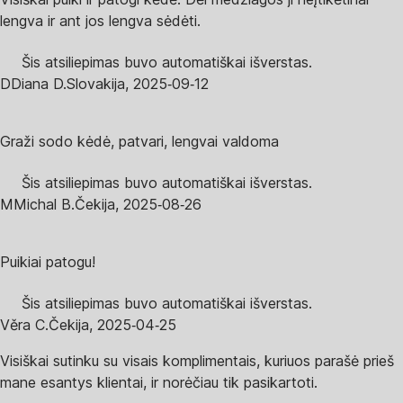
lengva ir ant jos lengva sėdėti.
Šis atsiliepimas buvo automatiškai išverstas.
D
Diana D.
Slovakija
,
2025‑09‑12
Graži sodo kėdė, patvari, lengvai valdoma
Šis atsiliepimas buvo automatiškai išverstas.
M
Michal B.
Čekija
,
2025‑08‑26
Puikiai patogu!
Šis atsiliepimas buvo automatiškai išverstas.
Věra C.
Čekija
,
2025‑04‑25
Visiškai sutinku su visais komplimentais, kuriuos parašė prieš
mane esantys klientai, ir norėčiau tik pasikartoti.