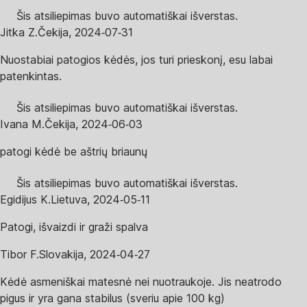
Šis atsiliepimas buvo automatiškai išverstas.
Jitka Z.
Čekija
,
2024‑07‑31
Nuostabiai patogios kėdės, jos turi prieskonį, esu labai
patenkintas.
Šis atsiliepimas buvo automatiškai išverstas.
Ivana M.
Čekija
,
2024‑06‑03
patogi kėdė be aštrių briaunų
Šis atsiliepimas buvo automatiškai išverstas.
Egidijus K.
Lietuva
,
2024‑05‑11
Patogi, išvaizdi ir graži spalva
Tibor F.
Slovakija
,
2024‑04‑27
Kėdė asmeniškai matesnė nei nuotraukoje. Jis neatrodo
pigus ir yra gana stabilus (sveriu apie 100 kg)