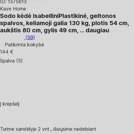
ID: 1375613
Kave Home
Sodo kėdė Isabellini
Plastikinė, geltonos
spalvos, keliamoji galia 130 kg, plotis 54 cm,
aukštis 80 cm, gylis 49 cm
, …
daugiau
(
39
)
Patikrinta kokybė
144 €
Spalva (5)
Į krepšelį
Turime sandėlyje 2 vnt., išsiųsime nedelsiant