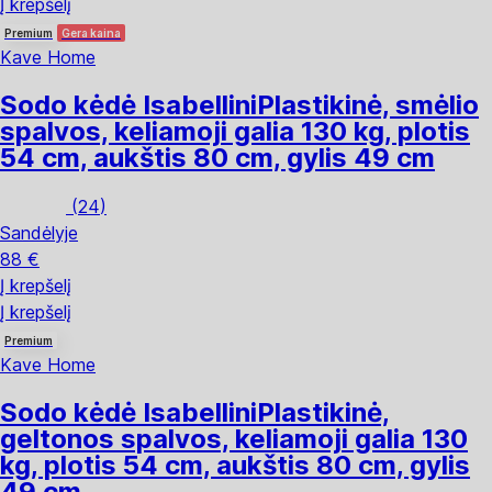
Į krepšelį
Premium
Gera kaina
Kave Home
Sodo kėdė Isabellini
Plastikinė, smėlio
spalvos, keliamoji galia 130 kg, plotis
54 cm, aukštis 80 cm, gylis 49 cm
(
24
)
Sandėlyje
88 €
Į krepšelį
Į krepšelį
Premium
Kave Home
Sodo kėdė Isabellini
Plastikinė,
geltonos spalvos, keliamoji galia 130
kg, plotis 54 cm, aukštis 80 cm, gylis
49 cm