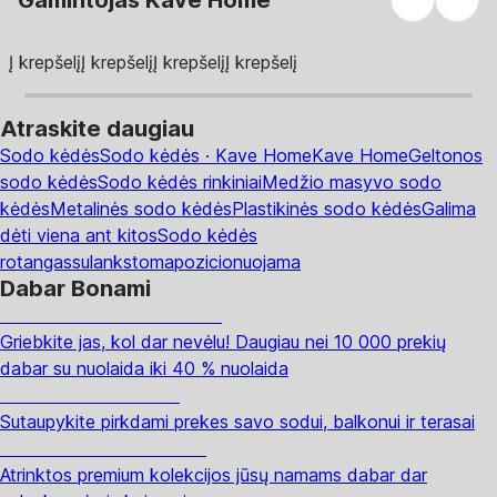
Gamintojas Kave Home
Į krepšelį
Į krepšelį
Į krepšelį
Į krepšelį
Atraskite daugiau
Sodo kėdės
Sodo kėdės · Kave Home
Kave Home
Geltonos
sodo kėdės
Sodo kėdės rinkiniai
Medžio masyvo sodo
kėdės
Metalinės sodo kėdės
Plastikinės sodo kėdės
Galima
dėti viena ant kitos
Sodo kėdės
rotangas
sulankstoma
pozicionuojama
Dabar Bonami
Summer Sale iki -40 %
Griebkite jas, kol dar nevėlu! Daugiau nei 10 000 prekių
dabar su nuolaida iki 40 % nuolaida
Sodas su nuolaida
Sutaupykite pirkdami prekes savo sodui, balkonui ir terasai
Premium su nuolaida
Atrinktos premium kolekcijos jūsų namams dabar dar