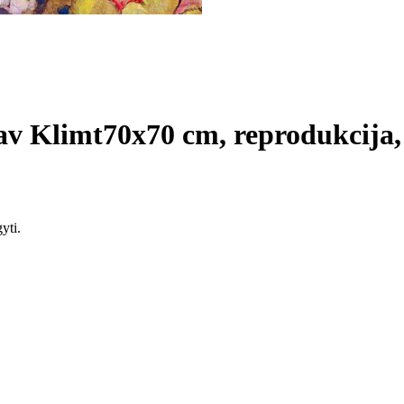
av Klimt
70x70 cm, reprodukcija,
yti.