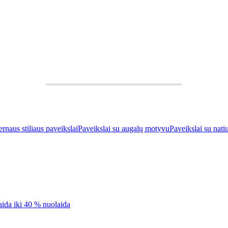
naus stiliaus paveikslai
Paveikslai su augalų motyvu
Paveikslai su nat
aida iki 40 % nuolaida