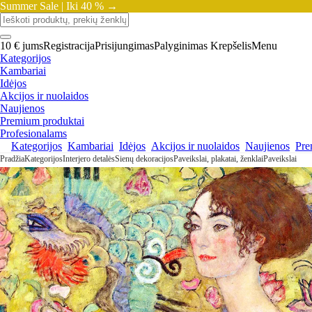
Summer Sale |
Iki 40 % →
10 € jums
Registracija
Prisijungimas
Palyginimas
Krepšelis
Menu
Kategorijos
Kambariai
Idėjos
Akcijos ir nuolaidos
Naujienos
Premium produktai
Profesionalams
Kategorijos
Kambariai
Idėjos
Akcijos ir nuolaidos
Naujienos
Pre
Pradžia
Kategorijos
Interjero detalės
Sienų dekoracijos
Paveikslai, plakatai, ženklai
Paveikslai