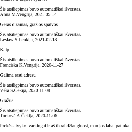
Šis atsiliepimas buvo automatiškai išverstas.
Anna M.
Vengrija
,
2021‑05‑14
Geras dizainas, gražios spalvos
Šis atsiliepimas buvo automatiškai išverstas.
Lesław S.
Lenkija
,
2021‑02‑18
Kaip
Šis atsiliepimas buvo automatiškai išverstas.
Franciska K.
Vengrija
,
2020‑11‑27
Galima rasti adresu
Šis atsiliepimas buvo automatiškai išverstas.
Věra S.
Čekija
,
2020‑11‑08
Gražus
Šis atsiliepimas buvo automatiškai išverstas.
Turková A.
Čekija
,
2020‑11‑06
Prekės atvyko tvarkingai ir aš tikrai džiaugiuosi, man jos labai patinka.