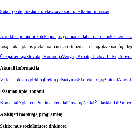
Sutaupykite pirkdami prekes savo sodui, balkonui ir terasai
Premium su nuolaida
Atrinktos premium kolekcijos jūsų namams dabar dar palankesnėmis k
Jūsų laukia platus prekių namams asortimentas ir daug įkvepiančių idėj
Čekija
Lenkija
Slovakija
Rumunija
Vengrija
Kroatija
Lietuva
Latvija
Slovėn
Aktuali informacija
Viskas apie apsipirkimą
Prekių pristatymas
Skundai ir grąžinimai
Apmokė
Išsamiau apie Bonami
Kontaktai
Apie mus
Prekiniai ženklai
Dovanų čekiai
Žiniasklaidai
Partne
Atsisiųsti mobiliąją programėlę
Sekite mus socialiniuose tinkluose