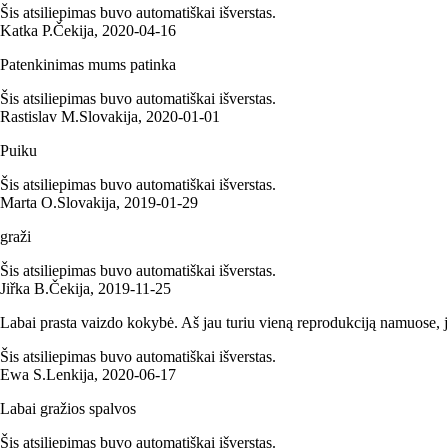
Šis atsiliepimas buvo automatiškai išverstas.
Katka P.
Čekija
,
2020‑04‑16
Patenkinimas mums patinka
Šis atsiliepimas buvo automatiškai išverstas.
Rastislav M.
Slovakija
,
2020‑01‑01
Puiku
Šis atsiliepimas buvo automatiškai išverstas.
Marta O.
Slovakija
,
2019‑01‑29
graži
Šis atsiliepimas buvo automatiškai išverstas.
Jiřka B.
Čekija
,
2019‑11‑25
Labai prasta vaizdo kokybė. Aš jau turiu vieną reprodukciją namuose, j
Šis atsiliepimas buvo automatiškai išverstas.
Ewa S.
Lenkija
,
2020‑06‑17
Labai gražios spalvos
Šis atsiliepimas buvo automatiškai išverstas.