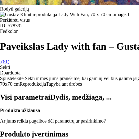
Rodyti galeriją
Peržiūrėti visus
ID: 578392
Fedkolor
Paveikslas Lady with fan – Gust
(
61
)
Sekti
Išparduota
Spustelėkite Sekti ir mes jums pranešime, kai gaminį vėl bus galima įsig
70x70 cm
Reprodukcija
Tapyba ant drobės
Visi parametrai
Dydis, medžiaga, ...
Produkto užklausa
Ar jums reikia pagalbos dėl parametrų ar pasirinkimo?
Produkto įvertinimas