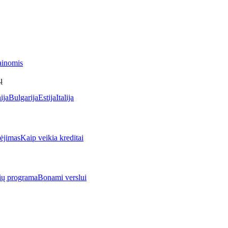
ainomis
ų
ija
Bulgarija
Estija
Italija
jimas
Kaip veikia kreditai
rių programa
Bonami verslui