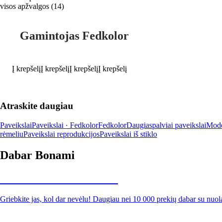
visos apžvalgos
(
14
)
Gamintojas Fedkolor
Į krepšelį
Į krepšelį
Į krepšelį
Į krepšelį
Atraskite daugiau
Paveikslai
Paveikslai · Fedkolor
Fedkolor
Daugiaspalviai paveikslai
Moder
rėmeliu
Paveikslai reprodukcijos
Paveikslai iš stiklo
Dabar Bonami
Summer Sale iki -40 %
Griebkite jas, kol dar nevėlu! Daugiau nei 10 000 prekių dabar su nuol
Sodas su nuolaida