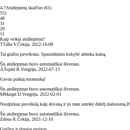
4.7
Atsiliepimų skaičius
(
61
)
5
51
4
8
3
1
2
0
1
1
Kaip veikia atsiliepimai?
T
Táňa V.
Čekija
,
2022‑10‑09
Tai gražus paveikslas. Spausdinimo kokybė atitinka kainą.
Šis atsiliepimas buvo automatiškai išverstas.
Á
Árpád B.
Vengrija
,
2022‑07‑15
Gavau puikią nuotrauką!
Šis atsiliepimas buvo automatiškai išverstas.
M
Margit D.
Vengrija
,
2022‑02‑03
Nusipirkau paveikslą kaip dovaną ir jis man suteikė didelį malonumą.P
Šis atsiliepimas buvo automatiškai išverstas.
Zdena K.
Čekija
,
2021‑12‑10
Gražios ir drąsios spalvos