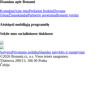
Išsamiau apie Bonami
Kontaktai
Apie mus
Prekiniai ženklai
Dovanų
čekiai
Žiniasklaidai
Partnerių programa
Bonami verslui
Atsisiųsti mobiliąją programėlę
Sekite mus socialiniuose tinkluose
Sąlygos
Privatumo politika
Slapukų taisyklės ir nustatymai
©2026 Bonami.cz, a.s. Visos teisės saugomos.
Thámova 289/13, 186 00 Praha
Čekija