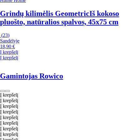
Hanse Home
Grindų kilimėlis Geometric
Iš kokoso
pluošto, natūralios spalvos, 45x75 cm
(
23
)
Sandėlyje
18,90 €
Į krepšelį
Į krepšelį
Gamintojas Rowico
Į krepšelį
Į krepšelį
Į krepšelį
Į krepšelį
Į krepšelį
Į krepšelį
Į krepšelį
Į krepšelį
Į krepšelį