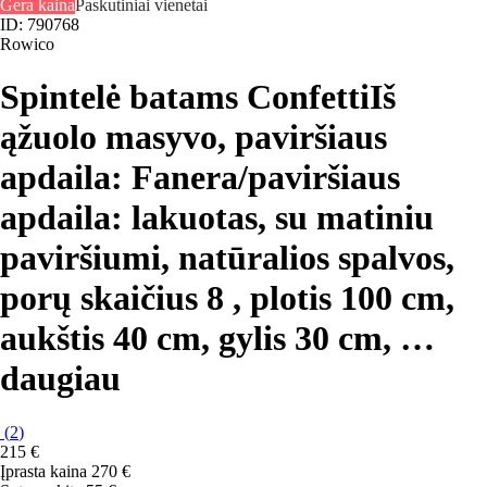
Gera kaina
Paskutiniai vienetai
ID: 790768
Rowico
Spintelė batams Confetti
Iš
ąžuolo masyvo, paviršiaus
apdaila: Fanera/paviršiaus
apdaila: lakuotas, su matiniu
paviršiumi, natūralios spalvos,
porų skaičius 8 , plotis 100 cm,
aukštis 40 cm, gylis 30 cm
, …
daugiau
(
2
)
215 €
Įprasta kaina 270 €