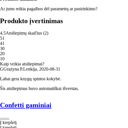
Ar jums reikia pagalbos dėl parametrų ar pasirinkimo?
Produkto įvertinimas
4.5
Atsiliepimų skaičius
(
2
)
5
1
4
1
3
0
2
0
1
0
Kaip veikia atsiliepimai?
G
Grażyna P.
Lenkija
,
2020‑08‑31
Labai gera knygų spintos kokybė.
Šis atsiliepimas buvo automatiškai išverstas.
Confetti gaminiai
Į krepšelį
Į krepšelį