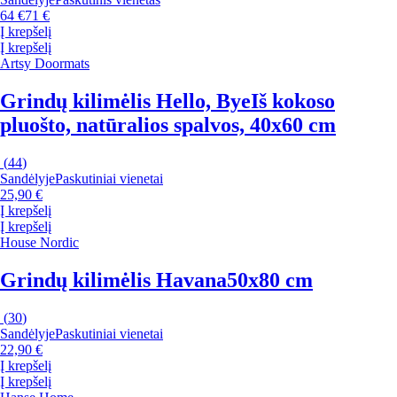
64 €
71 €
Į krepšelį
Į krepšelį
Artsy Doormats
Grindų kilimėlis Hello, Bye
Iš kokoso
pluošto, natūralios spalvos, 40x60 cm
(
44
)
Sandėlyje
Paskutiniai vienetai
25,90 €
Į krepšelį
Į krepšelį
House Nordic
Grindų kilimėlis Havana
50x80 cm
(
30
)
Sandėlyje
Paskutiniai vienetai
22,90 €
Į krepšelį
Į krepšelį