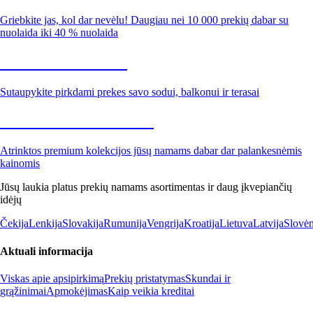
Griebkite jas, kol dar nevėlu! Daugiau nei 10 000 prekių dabar su
nuolaida iki 40 % nuolaida
Sodas su nuolaida
Sutaupykite pirkdami prekes savo sodui, balkonui ir terasai
Premium su nuolaida
Atrinktos premium kolekcijos jūsų namams dabar dar palankesnėmis
kainomis
Jūsų laukia platus prekių namams asortimentas ir daug įkvepiančių
idėjų
Čekija
Lenkija
Slovakija
Rumunija
Vengrija
Kroatija
Lietuva
Latvija
Slovėn
Aktuali informacija
Viskas apie apsipirkimą
Prekių pristatymas
Skundai ir
grąžinimai
Apmokėjimas
Kaip veikia kreditai