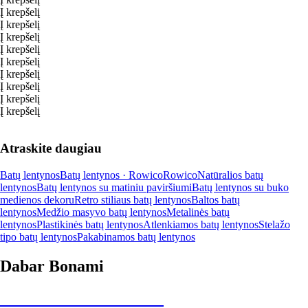
Į krepšelį
Į krepšelį
Į krepšelį
Į krepšelį
Į krepšelį
Į krepšelį
Į krepšelį
Į krepšelį
Į krepšelį
Atraskite daugiau
Batų lentynos
Batų lentynos · Rowico
Rowico
Natūralios batų
lentynos
Batų lentynos su matiniu paviršiumi
Batų lentynos su buko
medienos dekoru
Retro stiliaus batų lentynos
Baltos batų
lentynos
Medžio masyvo batų lentynos
Metalinės batų
lentynos
Plastikinės batų lentynos
Atlenkiamos batų lentynos
Stelažo
tipo batų lentynos
Pakabinamos batų lentynos
Dabar Bonami
Summer Sale iki -40 %