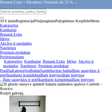
Bonami Extra × Micadoni |
Nuolaida iki 25 % →
10 € jums
Registracija
Prisijungimas
Palyginimas
Krepšelis
Menu
Kategorijos
Kambariai
Bonami Extra
Idėjos
Akcijos ir nuolaidos
Naujienos
Premium produktai
Profesionalams
Kategorijos
Kambariai
Bonami Extra
Idėjos
Akcijos ir
nuolaidos
Naujienos
Premium produktai
Pradžia
Kategorijos
Baldai
Sandėliavimo baldai
Batų saugyklos ir
prieškambario komplektai
Batų lentynos
Batų lentynos
...
Batų saugyklos ir prieškambario komplektai
Batų lentynos
Rodyti galeriją