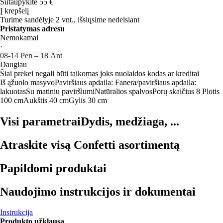
Sutaupykite 55 €
Į krepšelį
Turime sandėlyje 2 vnt., išsiųsime nedelsiant
Pristatymas adresu
Nemokamai
·
08‑14 Pen – 18 Ant
Daugiau
Šiai prekei negali būti taikomas joks nuolaidos kodas ar kreditai
Iš ąžuolo masyvo
Paviršiaus apdaila: Fanera/paviršiaus apdaila:
lakuotas
Su matiniu paviršiumi
Natūralios spalvos
Porų skaičius 8
Plotis
100 cm
Aukštis 40 cm
Gylis 30 cm
Visi parametrai
Dydis, medžiaga, ...
Atraskite visą Confetti asortimentą
Papildomi produktai
Naudojimo instrukcijos ir dokumentai
Instrukcija
Produkto užklausa