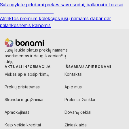
Sutaupykite pirkdami prekes savo sodui, balkonui ir terasai
Premium su nuolaida
Atrinktos premium kolekcijos jūsų namams dabar dar
palankesnėmis kainomis
Jūsų laukia platus prekių namams
asortimentas ir daug įkvepiančių
idėjų
AKTUALI INFORMACIJA
IŠSAMIAU APIE BONAMI
Viskas apie apsipirkimą
Kontaktai
Prekių pristatymas
Apie mus
Skundai ir grąžinimai
Prekiniai ženklai
Apmokėjimas
Dovanų čekiai
Kaip veikia kreditai
Žiniasklaidai