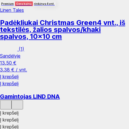
Premium
Gera kaina
rinkinys 4 vnt.
Linen Tales
Padėkliukai Christmas Green
4 vnt., iš
tekstilės, žalios spalvos/khaki
spalvos, 10x10 cm
(
1
)
Sandėlyje
13,50 €
3,38 € / vnt.
Į krepšelį
Į krepšelį
Gamintojas LIND DNA
Į krepšelį
Į krepšelį
Į krepšelį