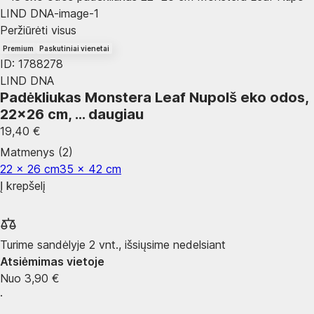
Peržiūrėti visus
Premium
Paskutiniai vienetai
ID: 1788278
LIND DNA
Padėkliukas Monstera Leaf Nupo
Iš eko odos,
22x26 cm
, …
daugiau
19,40 €
Matmenys (2)
22 x 26 cm
35 x 42 cm
Į krepšelį
Turime sandėlyje 2 vnt., išsiųsime nedelsiant
Atsiėmimas vietoje
Nuo 3,90 €
·