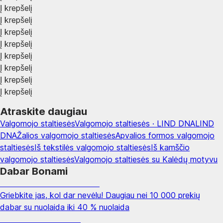
Į krepšelį
Į krepšelį
Į krepšelį
Į krepšelį
Į krepšelį
Į krepšelį
Į krepšelį
Į krepšelį
Atraskite daugiau
Valgomojo staltiesės
Valgomojo staltiesės · LIND DNA
LIND
DNA
Žalios valgomojo staltiesės
Apvalios formos valgomojo
staltiesės
Iš tekstilės valgomojo staltiesės
Iš kamščio
valgomojo staltiesės
Valgomojo staltiesės su Kalėdų motyvu
Dabar Bonami
Summer Sale iki -40 %
Griebkite jas, kol dar nevėlu! Daugiau nei 10 000 prekių
dabar su nuolaida iki 40 % nuolaida
Sodas su nuolaida