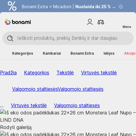
Bonami Extra × Micadoni |
Nuolaida iki 25 % →
Menu
Kategorijos
Kambariai
Bonami Extra
Idėjos
Akcijo
Pradžia
Kategorijos
Tekstilė
Virtuvės tekstilė
Valgomojo staltiesės
Valgomojo staltiesės
...
Virtuvės tekstilė
Valgomojo staltiesės
Rodyti galeriją