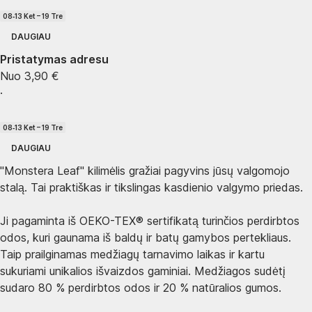
08‑13 Ket – 19 Tre
DAUGIAU
Pristatymas adresu
Nuo 3,90 €
·
08‑13 Ket – 19 Tre
DAUGIAU
"Monstera Leaf" kilimėlis gražiai pagyvins jūsų valgomojo
stalą. Tai praktiškas ir tikslingas kasdienio valgymo priedas.
Ji pagaminta iš OEKO-TEX® sertifikatą turinčios perdirbtos
odos, kuri gaunama iš baldų ir batų gamybos pertekliaus.
Taip prailginamas medžiagų tarnavimo laikas ir kartu
sukuriami unikalios išvaizdos gaminiai. Medžiagos sudėtį
sudaro 80 % perdirbtos odos ir 20 % natūralios gumos.