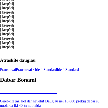
Į krepšelį
Į krepšelį
Į krepšelį
Į krepšelį
Į krepšelį
Į krepšelį
Į krepšelį
Į krepšelį
Į krepšelį
Į krepšelį
Į krepšelį
Atraskite daugiau
Praustuvai
Praustuvai · Ideal Standard
Ideal Standard
Dabar Bonami
Summer Sale iki -40 %
Griebkite jas, kol dar nevėlu! Daugiau nei 10 000 prekių dabar su
nuolaida iki 40 % nuolaida