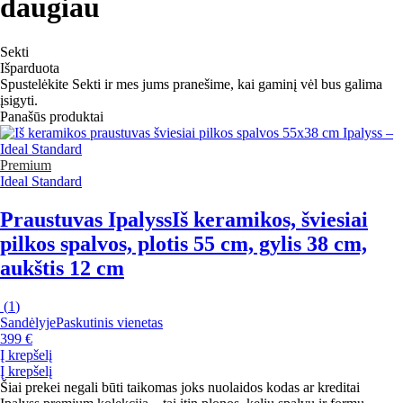
daugiau
Sekti
Išparduota
Spustelėkite Sekti ir mes jums pranešime, kai gaminį vėl bus galima
įsigyti.
Panašūs produktai
Premium
Ideal Standard
Praustuvas Ipalyss
Iš keramikos, šviesiai
pilkos spalvos, plotis 55 cm, gylis 38 cm,
aukštis 12 cm
(
1
)
Sandėlyje
Paskutinis vienetas
399 €
Į krepšelį
Į krepšelį
Šiai prekei negali būti taikomas joks nuolaidos kodas ar kreditai