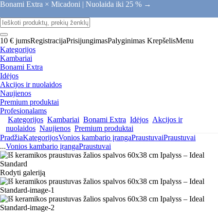
Bonami Extra × Micadoni |
Nuolaida iki 25 % →
10 € jums
Registracija
Prisijungimas
Palyginimas
Krepšelis
Menu
Kategorijos
Kambariai
Bonami Extra
Idėjos
Akcijos ir nuolaidos
Naujienos
Premium produktai
Profesionalams
Kategorijos
Kambariai
Bonami Extra
Idėjos
Akcijos ir
nuolaidos
Naujienos
Premium produktai
Pradžia
Kategorijos
Vonios kambario įranga
Praustuvai
Praustuvai
...
Vonios kambario įranga
Praustuvai
Rodyti galeriją