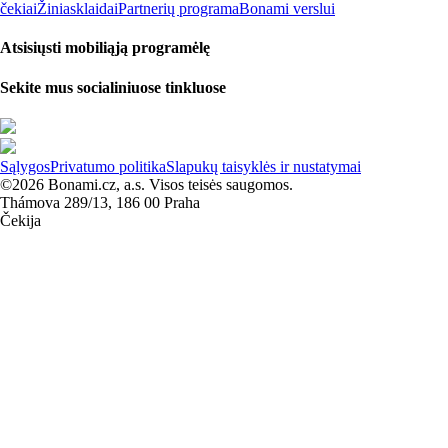
čekiai
Žiniasklaidai
Partnerių programa
Bonami verslui
Atsisiųsti mobiliąją programėlę
Sekite mus socialiniuose tinkluose
Sąlygos
Privatumo politika
Slapukų taisyklės ir nustatymai
©2026 Bonami.cz, a.s. Visos teisės saugomos.
Thámova 289/13, 186 00 Praha
Čekija