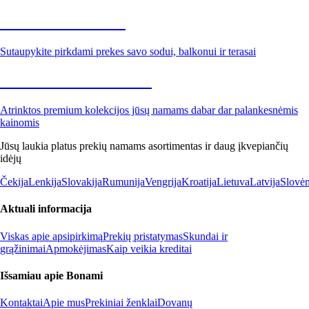
Sodas su nuolaida
Sutaupykite pirkdami prekes savo sodui, balkonui ir terasai
Premium su nuolaida
Atrinktos premium kolekcijos jūsų namams dabar dar palankesnėmis
kainomis
Jūsų laukia platus prekių namams asortimentas ir daug įkvepiančių
idėjų
Čekija
Lenkija
Slovakija
Rumunija
Vengrija
Kroatija
Lietuva
Latvija
Slovėn
Aktuali informacija
Viskas apie apsipirkimą
Prekių pristatymas
Skundai ir
grąžinimai
Apmokėjimas
Kaip veikia kreditai
Išsamiau apie Bonami
Kontaktai
Apie mus
Prekiniai ženklai
Dovanų