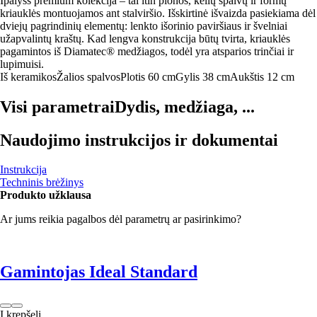
Ipalyss premium kolekcija – tai itin plonos, kelių spalvų ir formų
kriauklės montuojamos ant stalviršio. Išskirtinė išvaizda pasiekiama dėl
dviejų pagrindinių elementų: lenkto išorinio paviršiaus ir švelniai
užapvalintų kraštų. Kad lengva konstrukcija būtų tvirta, kriauklės
pagamintos iš Diamatec® medžiagos, todėl yra atsparios trinčiai ir
lupimuisi.
Iš keramikos
Žalios spalvos
Plotis 60 cm
Gylis 38 cm
Aukštis 12 cm
Visi parametrai
Dydis, medžiaga, ...
Naudojimo instrukcijos ir dokumentai
Instrukcija
Techninis brėžinys
Produkto užklausa
Ar jums reikia pagalbos dėl parametrų ar pasirinkimo?
Gamintojas Ideal Standard
Į krepšelį