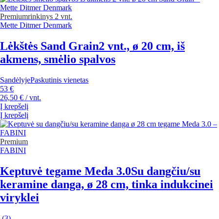
Premium
rinkinys 2 vnt.
Mette Ditmer Denmark
Lėkštės Sand Grain
2 vnt., ø 20 cm, iš
akmens, smėlio spalvos
Sandėlyje
Paskutinis vienetas
53 €
26,50 € / vnt.
Į krepšelį
Į krepšelį
Premium
FABINI
Keptuvė tegame Meda 3.0
Su dangčiu/su
keramine danga, ø 28 cm, tinka indukcinei
viryklei
(
3
)