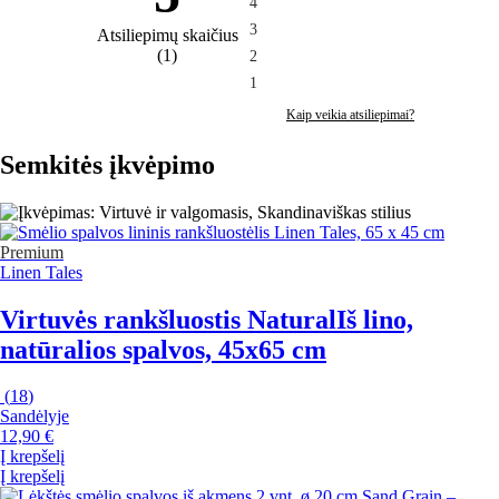
4
3
Atsiliepimų skaičius
(
1
)
2
1
Kaip veikia atsiliepimai?
Semkitės įkvėpimo
Premium
Linen Tales
Virtuvės rankšluostis Natural
Iš lino,
natūralios spalvos, 45x65 cm
(
18
)
Sandėlyje
12,90 €
Į krepšelį
Į krepšelį