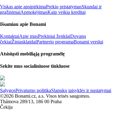
Viskas apie apsipirkimą
Prekių pristatymas
Skundai ir
grąžinimai
Apmokėjimas
Kaip veikia kreditai
Išsamiau apie Bonami
Kontaktai
Apie mus
Prekiniai ženklai
Dovanų
čekiai
Žiniasklaidai
Partnerių programa
Bonami verslui
Atsisiųsti mobiliąją programėlę
Sekite mus socialiniuose tinkluose
Sąlygos
Privatumo politika
Slapukų taisyklės ir nustatymai
©2026 Bonami.cz, a.s. Visos teisės saugomos.
Thámova 289/13, 186 00 Praha
Čekija