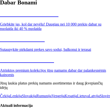
Dabar Bonami
Summer Sale iki -40 %
Griebkite jas, kol dar nevėlu! Daugiau nei 10 000 prekių dabar su
nuolaida iki 40 % nuolaida
Sodas su nuolaida
Sutaupykite pirkdami prekes savo sodui, balkonui ir terasai
Premium su nuolaida
Atrinktos premium kolekcijos jūsų namams dabar dar palankesnėmis
kainomis
Jūsų laukia platus prekių namams asortimentas ir daug įkvepiančių
idėjų
Čekija
Lenkija
Slovakija
Rumunija
Vengrija
Kroatija
Lietuva
Latvija
Slovėn
Aktuali informacija