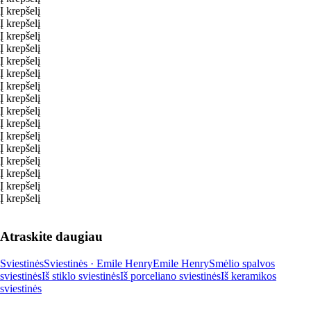
Į krepšelį
Į krepšelį
Į krepšelį
Į krepšelį
Į krepšelį
Į krepšelį
Į krepšelį
Į krepšelį
Į krepšelį
Į krepšelį
Į krepšelį
Į krepšelį
Į krepšelį
Į krepšelį
Į krepšelį
Į krepšelį
Atraskite daugiau
Sviestinės
Sviestinės · Emile Henry
Emile Henry
Smėlio spalvos
sviestinės
Iš stiklo sviestinės
Iš porceliano sviestinės
Iš keramikos
sviestinės