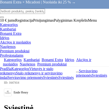
Bonami Extra × Micadoni |
Nuolaida iki 25 % →
10 € jums
Registracija
Prisijungimas
Palyginimas
Krepšelis
Menu
Kategorijos
Kambariai
Bonami Extra
Idėjos
Akcijos ir nuolaidos
Naujienos
Premium produktai
Profesionalams
Kategorijos
Kambariai
Bonami Extra
Idėjos
Akcijos ir
nuolaidos
Naujienos
Premium produktai
Pradžia
Kategorijos
Virtuvės ir stalo
...
Serviravimo
reikmenys
Stalo reikmenys ir serviravimo
priemonės
Sviestinės
indai
Serviravimo priemonės
Sviestinės
Sviestinės
ID: 1647414
Emile Henry
Sviestinė