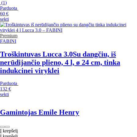
(
1
)
Parduota
60 €
sekti
Premium
FABINI
Troškintuvas Lucca 3.0
Su dangčiu, iš
nerūdijančio plieno, 4 l, ø 24 cm, tinka
indukcinei viryklei
Parduota
132 €
sekti
Gamintojas Emile Henry
Į krepšelį
Į krepšelį