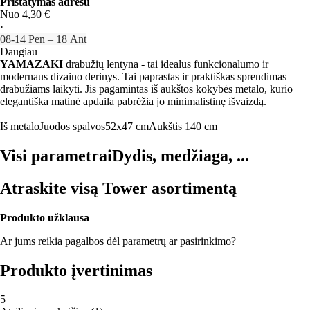
Pristatymas adresu
Nuo 4,30 €
·
08‑14 Pen – 18 Ant
Daugiau
YAMAZAKI
drabužių lentyna - tai idealus funkcionalumo ir
modernaus dizaino derinys. Tai paprastas ir praktiškas sprendimas
drabužiams laikyti. Jis pagamintas iš aukštos kokybės metalo, kurio
elegantiška matinė apdaila pabrėžia jo minimalistinę išvaizdą.
Iš metalo
Juodos spalvos
52x47 cm
Aukštis 140 cm
Visi parametrai
Dydis, medžiaga, ...
Atraskite visą Tower asortimentą
Produkto užklausa
Ar jums reikia pagalbos dėl parametrų ar pasirinkimo?
Produkto įvertinimas
5