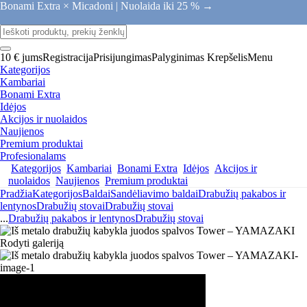
Bonami Extra × Micadoni |
Nuolaida iki 25 % →
10 € jums
Registracija
Prisijungimas
Palyginimas
Krepšelis
Menu
Kategorijos
Kambariai
Bonami Extra
Idėjos
Akcijos ir nuolaidos
Naujienos
Premium produktai
Profesionalams
Kategorijos
Kambariai
Bonami Extra
Idėjos
Akcijos ir
nuolaidos
Naujienos
Premium produktai
Pradžia
Kategorijos
Baldai
Sandėliavimo baldai
Drabužių pakabos ir
lentynos
Drabužių stovai
Drabužių stovai
...
Drabužių pakabos ir lentynos
Drabužių stovai
Rodyti galeriją