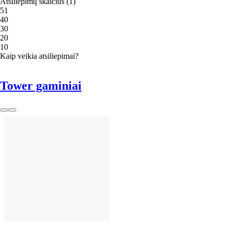
Atsiliepimų skaičius
(
1
)
5
1
4
0
3
0
2
0
1
0
Kaip veikia atsiliepimai?
Tower gaminiai