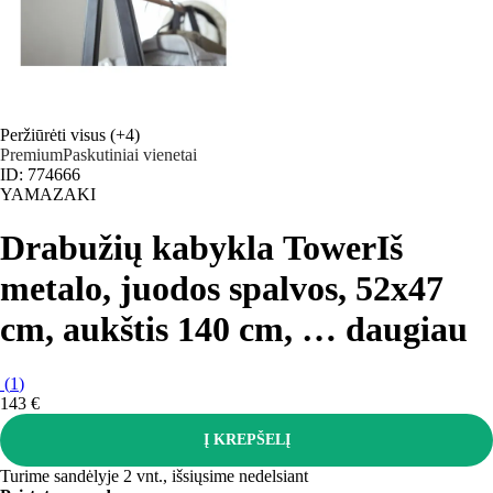
Peržiūrėti visus
(+4)
Premium
Paskutiniai vienetai
ID: 774666
YAMAZAKI
Drabužių kabykla Tower
Iš
metalo, juodos spalvos, 52x47
cm, aukštis 140 cm
, …
daugiau
(
1
)
143 €
Į KREPŠELĮ
Turime sandėlyje 2 vnt., išsiųsime nedelsiant