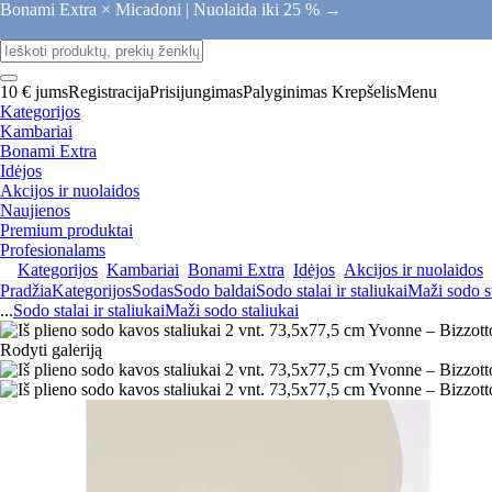
Bonami Extra × Micadoni |
Nuolaida iki 25 % →
10 € jums
Registracija
Prisijungimas
Palyginimas
Krepšelis
Menu
Kategorijos
Kambariai
Bonami Extra
Idėjos
Akcijos ir nuolaidos
Naujienos
Premium produktai
Profesionalams
Kategorijos
Kambariai
Bonami Extra
Idėjos
Akcijos ir nuolaidos
Pradžia
Kategorijos
Sodas
Sodo baldai
Sodo stalai ir staliukai
Maži sodo s
...
Sodo stalai ir staliukai
Maži sodo staliukai
Rodyti galeriją