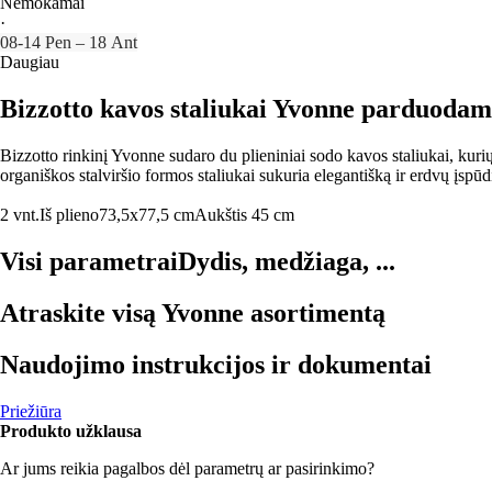
Nemokamai
·
08‑14 Pen – 18 Ant
Daugiau
Bizzotto kavos staliukai Yvonne parduodami d
Bizzotto rinkinį Yvonne sudaro du plieniniai sodo kavos staliukai, kurių
organiškos stalviršio formos staliukai sukuria elegantišką ir erdvų įspū
2 vnt.
Iš plieno
73,5x77,5 cm
Aukštis 45 cm
Visi parametrai
Dydis, medžiaga, ...
Atraskite visą Yvonne asortimentą
Naudojimo instrukcijos ir dokumentai
Priežiūra
Produkto užklausa
Ar jums reikia pagalbos dėl parametrų ar pasirinkimo?