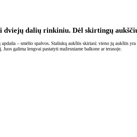
viejų dalių rinkiniu. Dėl skirtingų aukščių 
 apdaila – smėlio spalvos. Staliukų aukštis skiriasi: vieno jų aukštis yr
dį. Juos galima lengvai pastatyti mažesniame balkone ar terasoje.