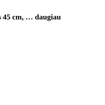
is 45 cm
, …
daugiau