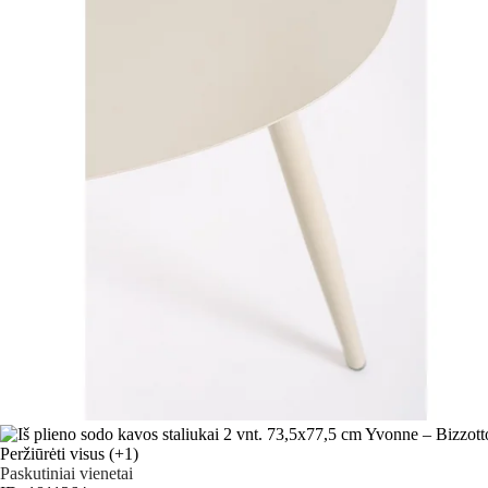
Peržiūrėti visus
(+1)
Paskutiniai vienetai