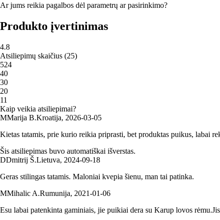
Ar jums reikia pagalbos dėl parametrų ar pasirinkimo?
Produkto įvertinimas
4.8
Atsiliepimų skaičius
(
25
)
5
24
4
0
3
0
2
0
1
1
Kaip veikia atsiliepimai?
M
Marija B.
Kroatija
,
2026‑03‑05
Kietas tatamis, prie kurio reikia priprasti, bet produktas puikus, labai
Šis atsiliepimas buvo automatiškai išverstas.
D
Dmitrij Š.
Lietuva
,
2024‑09‑18
Geras stilingas tatamis. Maloniai kvepia šienu, man tai patinka.
M
Mihalic A.
Rumunija
,
2021‑01‑06
Esu labai patenkinta gaminiais, jie puikiai dera su Karup lovos rėmu.Jis 