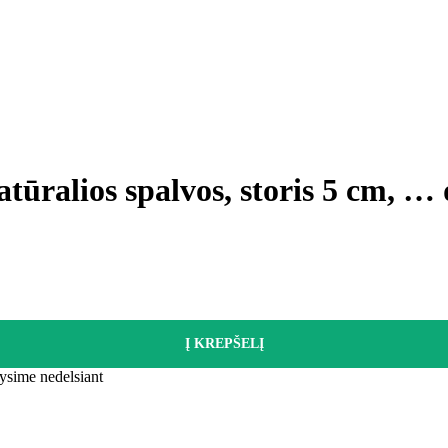
tūralios spalvos, storis 5 cm
, …
Į KREPŠELĮ
tysime nedelsiant