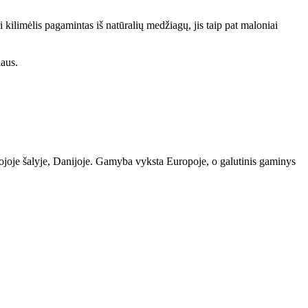
i kilimėlis pagamintas iš natūralių medžiagų, jis taip pat maloniai
iaus.
tojoje šalyje, Danijoje. Gamyba vyksta Europoje, o galutinis gaminys