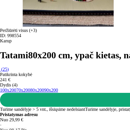
Peržiūrėti visus
(+3)
ID: 998554
Karup
Tatami
80x200 cm, ypač kietas, na
(
25
)
Patikrinta kokybė
241 €
Dydis (4)
100x200
70x200
80x200
90x200
Turime sandėlyje > 5 vnt., išsiųsime nedelsiant
Turime sandėlyje, prista
Pristatymas adresu
Nuo 29,99 €
·