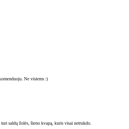
 rekomenduoju. Ne visiems :)
turi saldų žolės, šieno kvapą, kuris visai netrukdo.