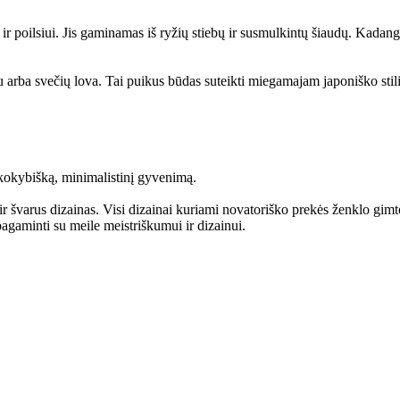
, ir poilsiui. Jis gaminamas iš ryžių stiebų ir susmulkintų šiaudų. Kadang
niu arba svečių lova. Tai puikus būdas suteikti miegamajam japoniško stil
 kokybišką, minimalistinį gyvenimą.
ir švarus dizainas. Visi dizainai kuriami novatoriško prekės ženklo gim
gaminti su meile meistriškumui ir dizainui.