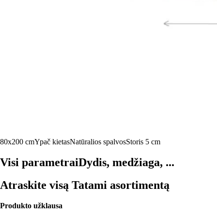
80x200 cm
Ypač kietas
Natūralios spalvos
Storis 5 cm
Visi parametrai
Dydis, medžiaga, ...
Atraskite visą Tatami asortimentą
Produkto užklausa