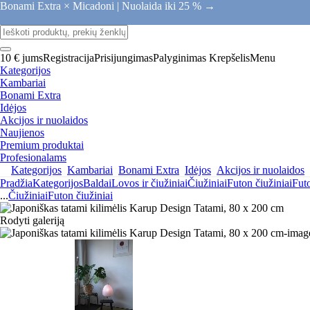
Bonami Extra × Micadoni |
Nuolaida iki 25 % →
10 € jums
Registracija
Prisijungimas
Palyginimas
Krepšelis
Menu
Kategorijos
Kambariai
Bonami Extra
Idėjos
Akcijos ir nuolaidos
Naujienos
Premium produktai
Profesionalams
Kategorijos
Kambariai
Bonami Extra
Idėjos
Akcijos ir nuolaidos
Pradžia
Kategorijos
Baldai
Lovos ir čiužiniai
Čiužiniai
Futon čiužiniai
Futo
...
Čiužiniai
Futon čiužiniai
Rodyti galeriją