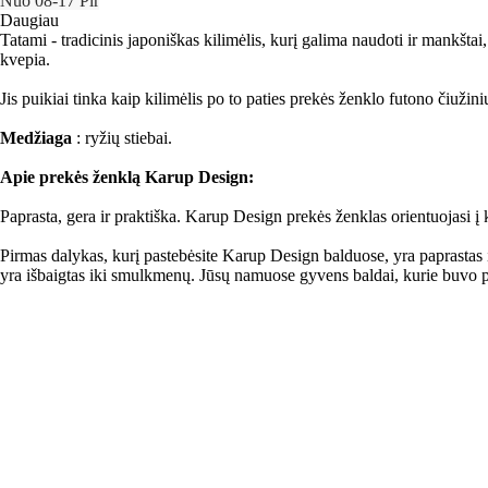
Nuo 08‑17 Pir
Daugiau
Tatami - tradicinis japoniškas kilimėlis, kurį galima naudoti ir mankštai
kvepia.
Jis puikiai tinka kaip kilimėlis po to paties prekės ženklo futono čiuži
Medžiaga
: ryžių stiebai.
Apie prekės ženklą Karup Design:
Paprasta, gera ir praktiška. Karup Design prekės ženklas orientuojasi į
Pirmas dalykas, kurį pastebėsite Karup Design balduose, yra paprastas 
yra išbaigtas iki smulkmenų. Jūsų namuose gyvens baldai, kurie buvo pa