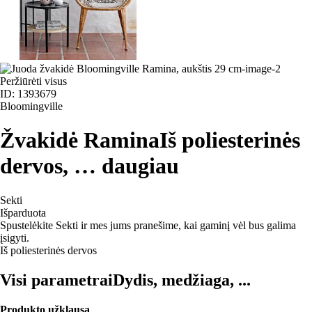
Peržiūrėti visus
ID: 1393679
Bloomingville
Žvakidė Ramina
Iš poliesterinės
dervos
, …
daugiau
Sekti
Išparduota
Spustelėkite Sekti ir mes jums pranešime, kai gaminį vėl bus galima
įsigyti.
Iš poliesterinės dervos
Visi parametrai
Dydis, medžiaga, ...
Produkto užklausa