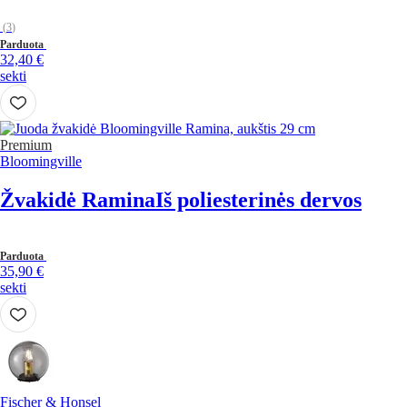
(
3
)
Parduota
32,40 €
sekti
Premium
Bloomingville
Žvakidė Ramina
Iš poliesterinės dervos
Parduota
35,90 €
sekti
Fischer & Honsel