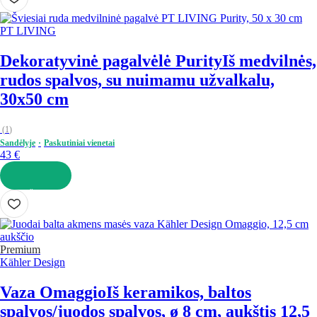
PT LIVING
Dekoratyvinė pagalvėlė Purity
Iš medvilnės,
rudos spalvos, su nuimamu užvalkalu,
30x50 cm
(
1
)
Sandėlyje
Paskutiniai vienetai
43 €
Į KREPŠELĮ
Premium
Kähler Design
Vaza Omaggio
Iš keramikos, baltos
spalvos/juodos spalvos, ø 8 cm, aukštis 12,5