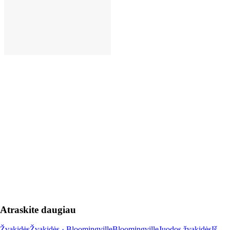
Į KREPŠELĮ
Atraskite daugiau
Žvakidės
Žvakidės · Bloomingville
Bloomingville
Juodos žvakidės
Iš