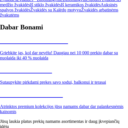
medžio žvakidės
Iš stiklo žvakidės
Iš keramikos žvakidės
Auksinės
spalvos žvakidės
Žvakidės su Kalėdų motyvu
Žvakidės arbatinėms
žvakutėms
Dabar Bonami
Summer Sale iki -40 %
Griebkite jas, kol dar nevėlu! Daugiau nei 10 000 prekių dabar su
nuolaida iki 40 % nuolaida
Sodas su nuolaida
Sutaupykite pirkdami prekes savo sodui, balkonui ir terasai
Premium su nuolaida
Atrinktos premium kolekcijos jūsų namams dabar dar palankesnėmis
kainomis
Jūsų laukia platus prekių namams asortimentas ir daug įkvepiančių
idėjų