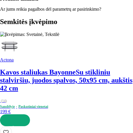
Ar jums reikia pagalbos dėl parametrų ar pasirinkimo?
Semkitės įkvėpimo
Actona
Kavos staliukas Bayonne
Su stikliniu
stalviršiu, juodos spalvos, 50x95 cm, aukštis
42 cm
(
14
)
Sandėlyje
Paskutiniai vienetai
199 €
Į KREPŠELĮ