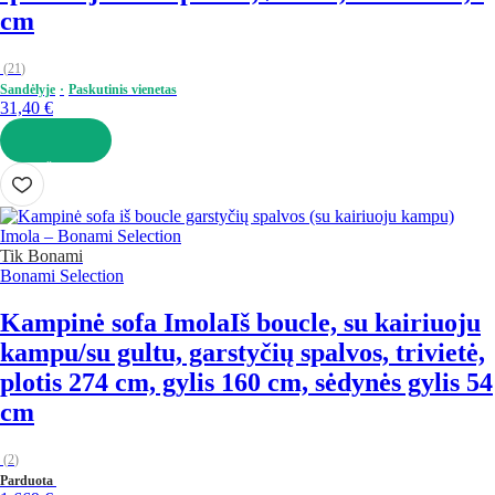
cm
(
21
)
Sandėlyje
Paskutinis vienetas
31,40 €
Į KREPŠELĮ
Tik Bonami
Bonami Selection
Kampinė sofa Imola
Iš boucle, su kairiuoju
kampu/su gultu, garstyčių spalvos, trivietė,
plotis 274 cm, gylis 160 cm, sėdynės gylis 54
cm
(
2
)
Parduota