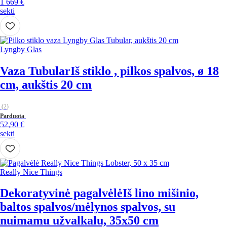
1 669 €
sekti
Lyngby Glas
Vaza Tubular
Iš stiklo , pilkos spalvos, ø 18
cm, aukštis 20 cm
(
2
)
Parduota
52,90 €
sekti
Really Nice Things
Dekoratyvinė pagalvėlė
Iš lino mišinio,
baltos spalvos/mėlynos spalvos, su
nuimamu užvalkalu, 35x50 cm