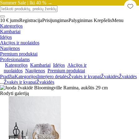
Summer Sale |
Iki 40 % →
10 € jums
Registracija
Prisijungimas
Palyginimas
Krepšelis
Menu
Kategorijos
Kambariai
Idėjos
Akcijos ir nuolaidos
Naujienos
Premium produktai
Profesionalams
Kategorijos
Kambariai
Idėjos
Akcijos ir
nuolaidos
Naujienos
Premium produktai
Pradžia
Kategorijos
Interjero detalės
Žvakės ir kvapai
Žvakidės
Žvakidės
...
Žvakės ir kvapai
Žvakidės
Rodyti galeriją