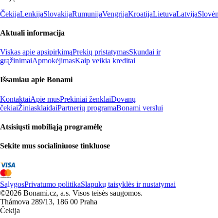
Čekija
Lenkija
Slovakija
Rumunija
Vengrija
Kroatija
Lietuva
Latvija
Slovėn
Aktuali informacija
Viskas apie apsipirkimą
Prekių pristatymas
Skundai ir
grąžinimai
Apmokėjimas
Kaip veikia kreditai
Išsamiau apie Bonami
Kontaktai
Apie mus
Prekiniai ženklai
Dovanų
čekiai
Žiniasklaidai
Partnerių programa
Bonami verslui
Atsisiųsti mobiliąją programėlę
Sekite mus socialiniuose tinkluose
Sąlygos
Privatumo politika
Slapukų taisyklės ir nustatymai
©2026 Bonami.cz, a.s. Visos teisės saugomos.
Thámova 289/13, 186 00 Praha
Čekija