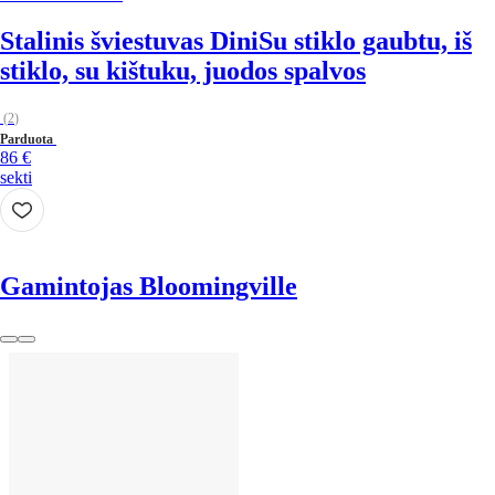
Stalinis šviestuvas Dini
Su stiklo gaubtu, iš
stiklo, su kištuku, juodos spalvos
(
2
)
Parduota
86 €
sekti
Gamintojas Bloomingville