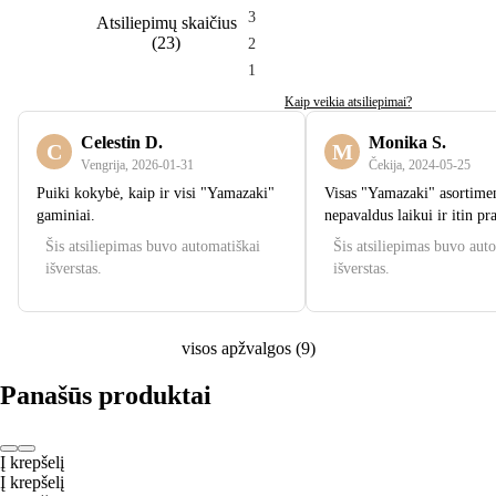
3
Atsiliepimų skaičius
(
23
)
2
1
Kaip veikia atsiliepimai?
Celestin D.
Monika S.
C
M
Vengrija
,
2026‑01‑31
Čekija
,
2024‑05‑25
Puiki kokybė, kaip ir visi "Yamazaki"
Visas "Yamazaki" asortime
gaminiai.
nepavaldus laikui ir itin pr
Šis atsiliepimas buvo automatiškai
Šis atsiliepimas buvo aut
išverstas.
išverstas.
visos apžvalgos
(
9
)
Panašūs produktai
Į krepšelį
Į krepšelį