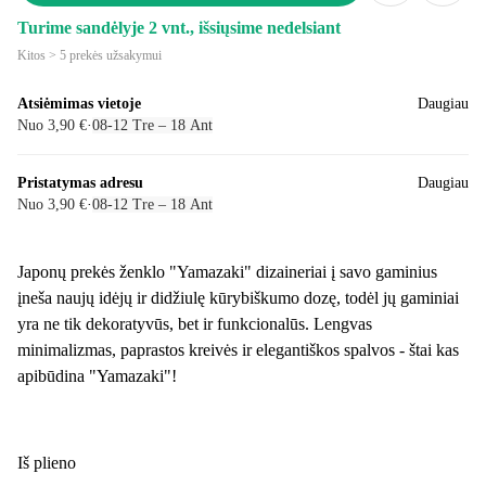
Turime sandėlyje 2 vnt., išsiųsime nedelsiant
Kitos > 5 prekės užsakymui
Atsiėmimas vietoje
Daugiau
Nuo 3,90 €
·
08‑12 Tre – 18 Ant
Pristatymas adresu
Daugiau
Nuo 3,90 €
·
08‑12 Tre – 18 Ant
Japonų prekės ženklo "Yamazaki" dizaineriai į savo gaminius
įneša naujų idėjų ir didžiulę kūrybiškumo dozę, todėl jų gaminiai
yra ne tik dekoratyvūs, bet ir funkcionalūs. Lengvas
minimalizmas, paprastos kreivės ir elegantiškos spalvos - štai kas
apibūdina "Yamazaki"!
Iš plieno