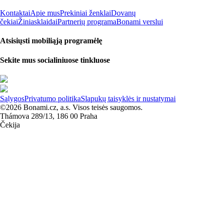
Kontaktai
Apie mus
Prekiniai ženklai
Dovanų
čekiai
Žiniasklaidai
Partnerių programa
Bonami verslui
Atsisiųsti mobiliąją programėlę
Sekite mus socialiniuose tinkluose
Sąlygos
Privatumo politika
Slapukų taisyklės ir nustatymai
©2026 Bonami.cz, a.s. Visos teisės saugomos.
Thámova 289/13, 186 00 Praha
Čekija