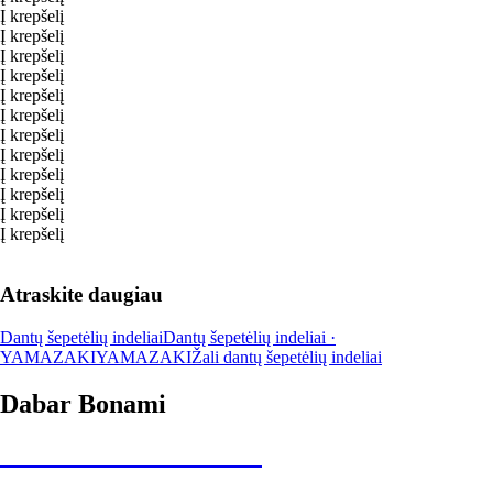
Į krepšelį
Į krepšelį
Į krepšelį
Į krepšelį
Į krepšelį
Į krepšelį
Į krepšelį
Į krepšelį
Į krepšelį
Į krepšelį
Į krepšelį
Į krepšelį
Atraskite daugiau
Dantų šepetėlių indeliai
Dantų šepetėlių indeliai ·
YAMAZAKI
YAMAZAKI
Žali dantų šepetėlių indeliai
Dabar Bonami
Summer Sale iki -40 %