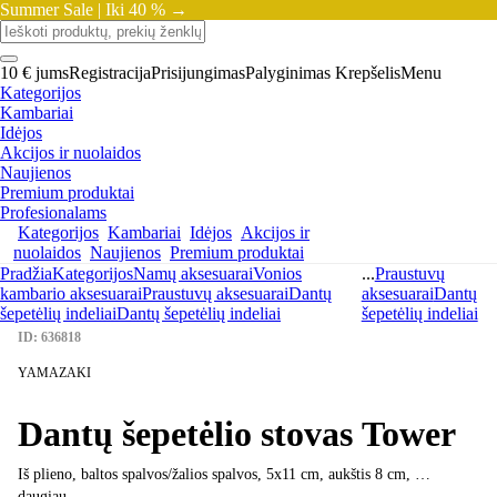
Summer Sale |
Iki 40 % →
10 € jums
Registracija
Prisijungimas
Palyginimas
Krepšelis
Menu
Kategorijos
Kambariai
Idėjos
Akcijos ir nuolaidos
Naujienos
Premium produktai
Profesionalams
Kategorijos
Kambariai
Idėjos
Akcijos ir
nuolaidos
Naujienos
Premium produktai
Pradžia
Kategorijos
Namų aksesuarai
Vonios
...
Praustuvų
kambario aksesuarai
Praustuvų aksesuarai
Dantų
aksesuarai
Dantų
šepetėlių indeliai
Dantų šepetėlių indeliai
šepetėlių indeliai
ID: 636818
YAMAZAKI
Dantų šepetėlio stovas Tower
Iš plieno, baltos spalvos/žalios spalvos, 5x11 cm, aukštis 8 cm
, …
daugiau