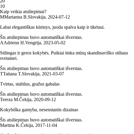
2
0
1
0
Kaip veikia atsiliepimai?
M
Marianna B.
Slovakija
,
2024‑07‑12
Labai elegantiškas kūrinys, juoda spalva kaip ir tikėtasi.
Šis atsiliepimas buvo automatiškai išverstas.
A
Adrienn H.
Vengrija
,
2023‑05‑02
Stilingas ir geros kokybės. Puikiai tinka mūsų skandinaviško stiliaus
svetainei.
Šis atsiliepimas buvo automatiškai išverstas.
T
Tatiana T.
Slovakija
,
2021‑03‑07
Tvirtas, stabilus, gražus gabalas
Šis atsiliepimas buvo automatiškai išverstas.
Tereza M.
Čekija
,
2020‑09‑12
Kokybiška gamyba, nesenstantis dizainas
Šis atsiliepimas buvo automatiškai išverstas.
Martina K.
Čekija
,
2017‑11‑04