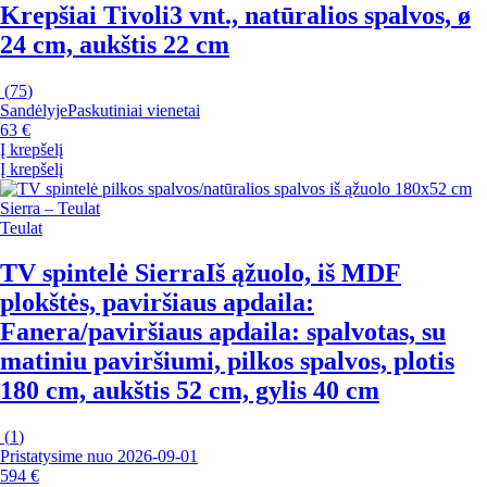
Krepšiai Tivoli
3 vnt., natūralios spalvos, ø
24 cm, aukštis 22 cm
(
75
)
Sandėlyje
Paskutiniai vienetai
63 €
Į krepšelį
Į krepšelį
Teulat
TV spintelė Sierra
Iš ąžuolo, iš MDF
plokštės, paviršiaus apdaila:
Fanera/paviršiaus apdaila: spalvotas, su
matiniu paviršiumi, pilkos spalvos, plotis
180 cm, aukštis 52 cm, gylis 40 cm
(
1
)
Pristatysime nuo 2026‑09‑01
594 €