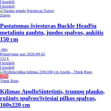
Į krepšelį
Į krepšelį
Zuiver
Pastatomas šviestuvas Buckle Head
Su
metaliniu gaubtu, juodos spalvos, aukštis
150 cm
(
66
)
Pristatysime nuo 2026‑09‑02
152 €
Į krepšelį
Į krepšelį
-15%
Think Rugs
Kilimas Apollo
Sintetinis, trumpo plauko,
rožinės spalvos/šviesiai pilkos spalvos,
160x220 cm