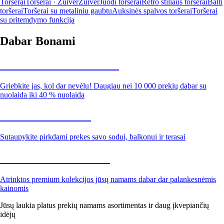
Toršerai
Toršerai · Zuiver
Zuiver
Juodi toršerai
Retro stiliaus toršerai
Balti
toršerai
Toršerai su metaliniu gaubtu
Auksinės spalvos toršerai
Toršerai
su pritemdymo funkcija
Dabar Bonami
Summer Sale iki -40 %
Griebkite jas, kol dar nevėlu! Daugiau nei 10 000 prekių dabar su
nuolaida iki 40 % nuolaida
Sodas su nuolaida
Sutaupykite pirkdami prekes savo sodui, balkonui ir terasai
Premium su nuolaida
Atrinktos premium kolekcijos jūsų namams dabar dar palankesnėmis
kainomis
Jūsų laukia platus prekių namams asortimentas ir daug įkvepiančių
idėjų