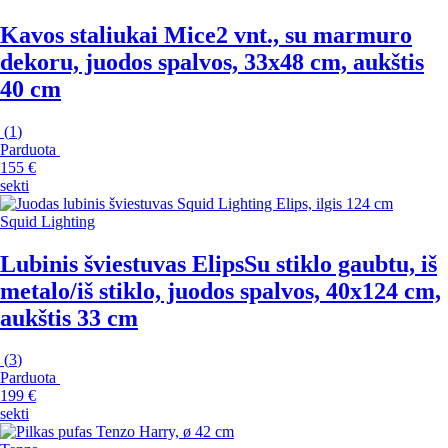
Kavos staliukai Mice
2 vnt., su marmuro
dekoru, juodos spalvos, 33x48 cm, aukštis
40 cm
(
1
)
Parduota
155 €
sekti
Squid Lighting
Lubinis šviestuvas Elips
Su stiklo gaubtu, iš
metalo/iš stiklo, juodos spalvos, 40x124 cm,
aukštis 33 cm
(
3
)
Parduota
199 €
sekti