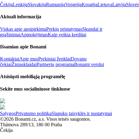
Čekija
Lenkija
Slovakija
Rumunija
Vengrija
Kroatija
Lietuva
Latvija
Slovėn
Aktuali informacija
Viskas apie apsipirkimą
Prekių pristatymas
Skundai ir
grąžinimai
Apmokėjimas
Kaip veikia kreditai
Išsamiau apie Bonami
Kontaktai
Apie mus
Prekiniai ženklai
Dovanų
čekiai
Žiniasklaidai
Partnerių programa
Bonami verslui
Atsisiųsti mobiliąją programėlę
Sekite mus socialiniuose tinkluose
Sąlygos
Privatumo politika
Slapukų taisyklės ir nustatymai
©2026 Bonami.cz, a.s. Visos teisės saugomos.
Thámova 289/13, 186 00 Praha
Čekija