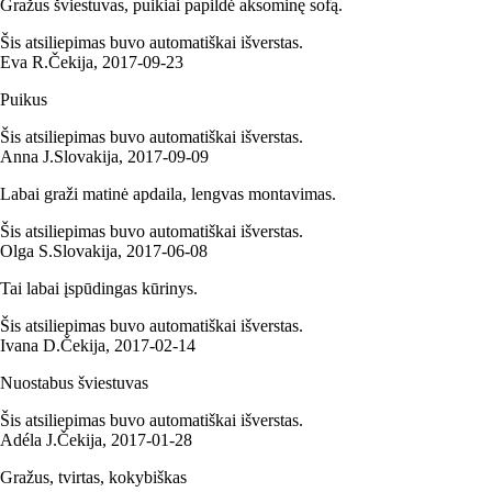
Gražus šviestuvas, puikiai papildė aksominę sofą.
Šis atsiliepimas buvo automatiškai išverstas.
Eva R.
Čekija
,
2017‑09‑23
Puikus
Šis atsiliepimas buvo automatiškai išverstas.
Anna J.
Slovakija
,
2017‑09‑09
Labai graži matinė apdaila, lengvas montavimas.
Šis atsiliepimas buvo automatiškai išverstas.
Olga S.
Slovakija
,
2017‑06‑08
Tai labai įspūdingas kūrinys.
Šis atsiliepimas buvo automatiškai išverstas.
Ivana D.
Čekija
,
2017‑02‑14
Nuostabus šviestuvas
Šis atsiliepimas buvo automatiškai išverstas.
Adéla J.
Čekija
,
2017‑01‑28
Gražus, tvirtas, kokybiškas