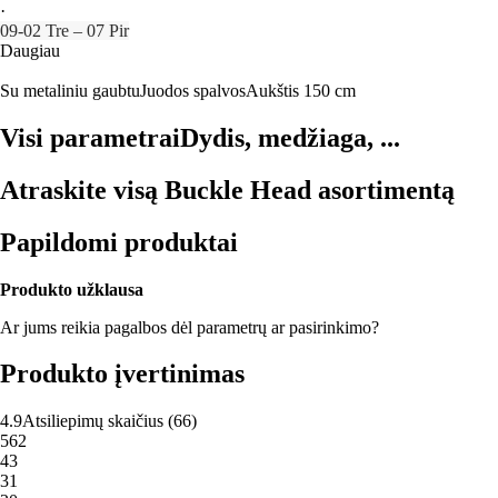
·
09‑02 Tre – 07 Pir
Daugiau
Su metaliniu gaubtu
Juodos spalvos
Aukštis 150 cm
Visi parametrai
Dydis, medžiaga, ...
Atraskite visą Buckle Head asortimentą
Papildomi produktai
Produkto užklausa
Ar jums reikia pagalbos dėl parametrų ar pasirinkimo?
Produkto įvertinimas
4.9
Atsiliepimų skaičius
(
66
)
5
62
4
3
3
1