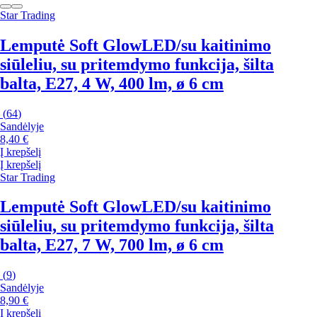
Star Trading
Lemputė Soft Glow
LED/su kaitinimo
siūleliu, su pritemdymo funkcija, šilta
balta, E27, 4 W, 400 lm, ø 6 cm
(
64
)
Sandėlyje
8,40 €
Į krepšelį
Į krepšelį
Star Trading
Lemputė Soft Glow
LED/su kaitinimo
siūleliu, su pritemdymo funkcija, šilta
balta, E27, 7 W, 700 lm, ø 6 cm
(
9
)
Sandėlyje
8,90 €
Į krepšelį