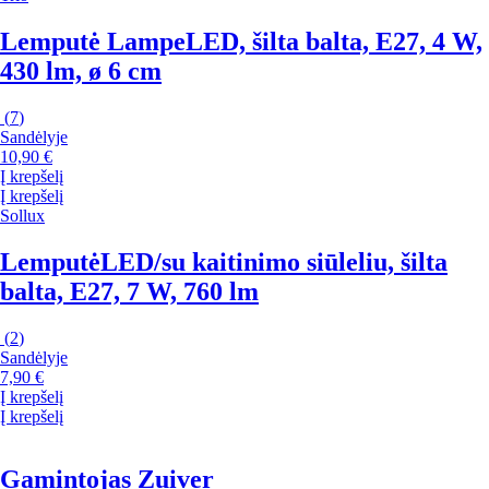
Lemputė Lampe
LED, šilta balta, E27, 4 W,
430 lm, ø 6 cm
(
7
)
Sandėlyje
10,90 €
Į krepšelį
Į krepšelį
Sollux
Lemputė
LED/su kaitinimo siūleliu, šilta
balta, E27, 7 W, 760 lm
(
2
)
Sandėlyje
7,90 €
Į krepšelį
Į krepšelį
Gamintojas Zuiver