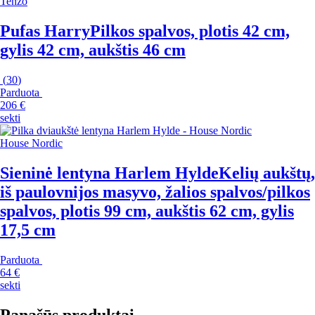
Tenzo
Pufas Harry
Pilkos spalvos, plotis 42 cm,
gylis 42 cm, aukštis 46 cm
(
30
)
Parduota
206 €
sekti
House Nordic
Sieninė lentyna Harlem Hylde
Kelių aukštų,
iš paulovnijos masyvo, žalios spalvos/pilkos
spalvos, plotis 99 cm, aukštis 62 cm, gylis
17,5 cm
Parduota
64 €
sekti
Panašūs produktai