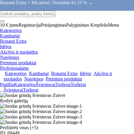
Bonami Extra × Micadoni |
Nuolaida iki 25 % →
10 € jums
Registracija
Prisijungimas
Palyginimas
Krepšelis
Menu
Kategorijos
Kambariai
Bonami Extra
Idėjos
Akcijos ir nuolaidos
Naujienos
Premium produktai
Profesionalams
Kategorijos
Kambariai
Bonami Extra
Idėjos
Akcijos ir
nuolaidos
Naujienos
Premium produktai
Pradžia
Kategorijos
Šviestuvai
Toršerai
Toršerai
...
Šviestuvai
Toršerai
Rodyti galeriją
Peržiūrėti visus
(+5)
ID: 69449