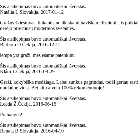
Šis atsiliepimas buvo automatiškai išverstas.
Natália L.
Slovakija
,
2017‑01‑12
Gražus šviestuvas, tinkantis ne tik skandinaviškam dizainui. Jis puikiai
derėjo prie mūsų modernios svetainės.
Šis atsiliepimas buvo automatiškai išverstas.
Barbora D.
Čekija
,
2016‑12‑12
lempa yra graži, mes esame patenkinti
Šis atsiliepimas buvo automatiškai išverstas.
Klára T.
Čekija
,
2016‑09‑29
Graži, kokybiška medžiaga. Labai sunkus pagrindas, todėl geriau rasti
nuolatinę vietą. Bet kitu atveju 100% rekomenduoju!
Šis atsiliepimas buvo automatiškai išverstas.
Leeda Ž.
Čekija
,
2016‑06‑15
Prabangus!!
Šis atsiliepimas buvo automatiškai išverstas.
Renata B.
Slovakija
,
2016‑04‑10