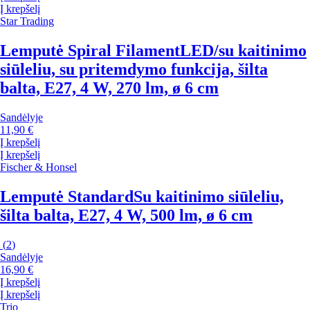
Į krepšelį
Star Trading
Lemputė Spiral Filament
LED/su kaitinimo
siūleliu, su pritemdymo funkcija, šilta
balta, E27, 4 W, 270 lm, ø 6 cm
Sandėlyje
11,90 €
Į krepšelį
Į krepšelį
Fischer & Honsel
Lemputė Standard
Su kaitinimo siūleliu,
šilta balta, E27, 4 W, 500 lm, ø 6 cm
(
2
)
Sandėlyje
16,90 €
Į krepšelį
Į krepšelį
Trio