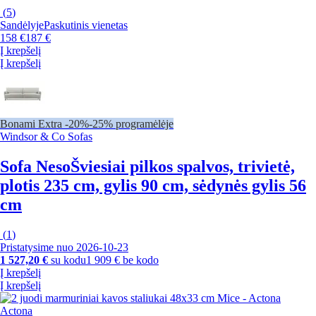
(
5
)
Sandėlyje
Paskutinis vienetas
158 €
187 €
Į krepšelį
Į krepšelį
Bonami Extra -20%
-25% programėlėje
Windsor & Co Sofas
Sofa Neso
Šviesiai pilkos spalvos, trivietė,
plotis 235 cm, gylis 90 cm, sėdynės gylis 56
cm
(
1
)
Pristatysime nuo 2026‑10‑23
1 527,20 €
su kodu
1 909 € be kodo
Į krepšelį
Į krepšelį
Actona