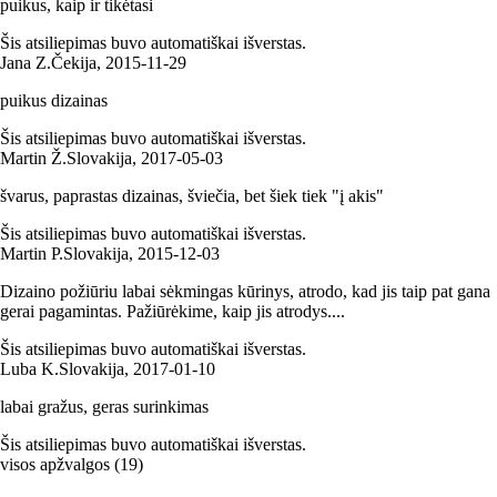
puikus, kaip ir tikėtasi
Šis atsiliepimas buvo automatiškai išverstas.
Jana Z.
Čekija
,
2015‑11‑29
puikus dizainas
Šis atsiliepimas buvo automatiškai išverstas.
Martin Ž.
Slovakija
,
2017‑05‑03
švarus, paprastas dizainas, šviečia, bet šiek tiek "į akis"
Šis atsiliepimas buvo automatiškai išverstas.
Martin P.
Slovakija
,
2015‑12‑03
Dizaino požiūriu labai sėkmingas kūrinys, atrodo, kad jis taip pat gana
gerai pagamintas. Pažiūrėkime, kaip jis atrodys....
Šis atsiliepimas buvo automatiškai išverstas.
Luba K.
Slovakija
,
2017‑01‑10
labai gražus, geras surinkimas
Šis atsiliepimas buvo automatiškai išverstas.
visos apžvalgos
(
19
)