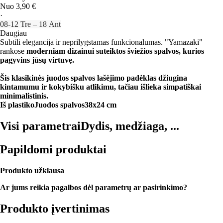
Nuo 3,90 €
·
08‑12 Tre – 18 Ant
Daugiau
Subtili elegancija ir neprilygstamas funkcionalumas. "Yamazaki"
rankose
moderniam dizainui suteiktos šviežios spalvos, kurios
pagyvins jūsų virtuvę.
Šis klasikinės juodos spalvos lašėjimo padėklas džiugina
kintamumu ir kokybišku atlikimu, tačiau išlieka simpatiškai
minimalistinis.
Iš plastiko
Juodos spalvos
38x24 cm
Visi parametrai
Dydis, medžiaga, ...
Papildomi produktai
Produkto užklausa
Ar jums reikia pagalbos dėl parametrų ar pasirinkimo?
Produkto įvertinimas