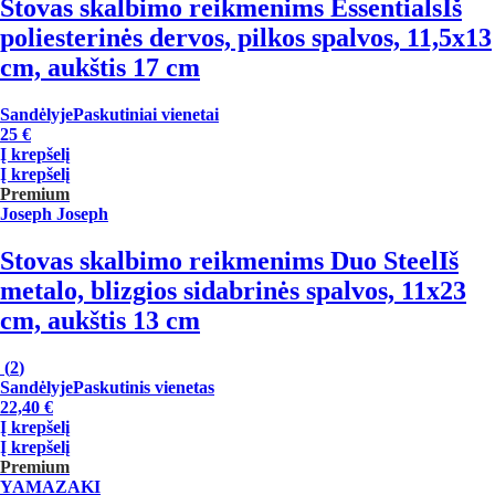
Stovas skalbimo reikmenims Essentials
Iš
poliesterinės dervos, pilkos spalvos, 11,5x13
cm, aukštis 17 cm
Sandėlyje
Paskutiniai vienetai
25 €
Į krepšelį
Į krepšelį
Premium
Joseph Joseph
Stovas skalbimo reikmenims Duo Steel
Iš
metalo, blizgios sidabrinės spalvos, 11x23
cm, aukštis 13 cm
(
2
)
Sandėlyje
Paskutinis vienetas
22,40 €
Į krepšelį
Į krepšelį
Premium
YAMAZAKI