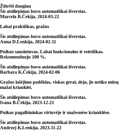
Žiūrėti daugiau
Šis atsiliepimas buvo automatiškai išverstas.
Marcela B.
Čekija
,
2024‑03‑22
Labai praktiškas, gražus
Šis atsiliepimas buvo automatiškai išverstas.
Anna D.
Lenkija
,
2024‑02‑11
Puikus sausintuvas. Labai funkcionalus ir estetiškas.
Rekomenduoju 100 %.
Šis atsiliepimas buvo automatiškai išverstas.
Barbara K.
Čekija
,
2024‑02‑06
Gražus lašėjimo padėklas, viskas gerai, deja, jis netiko mūsų
mažai kriauklei.
Šis atsiliepimas buvo automatiškai išverstas.
Ivana B.
Čekija
,
2023‑12‑21
Puikus pagalbininkas virtuvėje ir mažesnėse kriauklėse.
Šis atsiliepimas buvo automatiškai išverstas.
Andrzej K.
Lenkija
,
2023‑11‑22