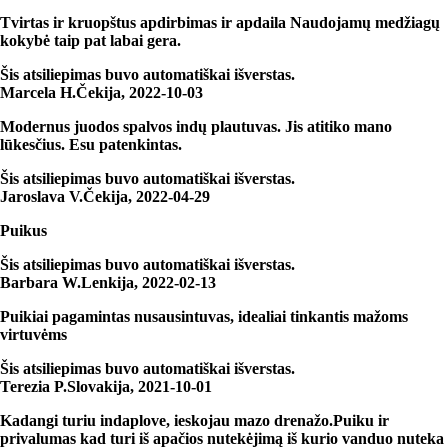
Tvirtas ir kruopštus apdirbimas ir apdaila Naudojamų medžiagų
kokybė taip pat labai gera.
Šis atsiliepimas buvo automatiškai išverstas.
Marcela H.
Čekija
,
2022‑10‑03
Modernus juodos spalvos indų plautuvas. Jis atitiko mano
lūkesčius. Esu patenkintas.
Šis atsiliepimas buvo automatiškai išverstas.
Jaroslava V.
Čekija
,
2022‑04‑29
Puikus
Šis atsiliepimas buvo automatiškai išverstas.
Barbara W.
Lenkija
,
2022‑02‑13
Puikiai pagamintas nusausintuvas, idealiai tinkantis mažoms
virtuvėms
Šis atsiliepimas buvo automatiškai išverstas.
Terezia P.
Slovakija
,
2021‑10‑01
Kadangi turiu indaplove, ieskojau mazo drenažo.Puiku ir
privalumas kad turi iš apačios nutekėjimą iš kurio vanduo nuteka