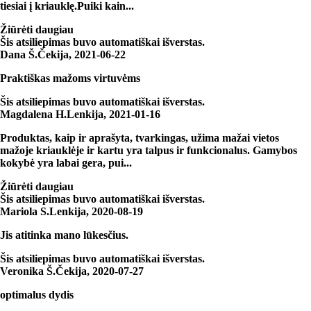
tiesiai į kriauklę.Puiki kain...
Žiūrėti daugiau
Šis atsiliepimas buvo automatiškai išverstas.
Dana Š.
Čekija
,
2021‑06‑22
Praktiškas mažoms virtuvėms
Šis atsiliepimas buvo automatiškai išverstas.
Magdalena H.
Lenkija
,
2021‑01‑16
Produktas, kaip ir aprašyta, tvarkingas, užima mažai vietos
mažoje kriauklėje ir kartu yra talpus ir funkcionalus. Gamybos
kokybė yra labai gera, pui...
Žiūrėti daugiau
Šis atsiliepimas buvo automatiškai išverstas.
Mariola S.
Lenkija
,
2020‑08‑19
Jis atitinka mano lūkesčius.
Šis atsiliepimas buvo automatiškai išverstas.
Veronika Š.
Čekija
,
2020‑07‑27
optimalus dydis