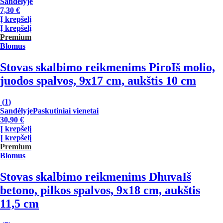
Sandėlyje
7,30 €
Į krepšelį
Į krepšelį
Premium
Blomus
Stovas skalbimo reikmenims Piro
Iš molio,
juodos spalvos, 9x17 cm, aukštis 10 cm
(
1
)
Sandėlyje
Paskutiniai vienetai
30,90 €
Į krepšelį
Į krepšelį
Premium
Blomus
Stovas skalbimo reikmenims Dhuva
Iš
betono, pilkos spalvos, 9x18 cm, aukštis
11,5 cm