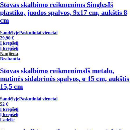
Stovas skalbimo reikmenims Singles
Iš
plastiko, juodos spalvos, 9x17 cm, aukštis 8
cm
Sandėlyje
Paskutiniai vienetai
29,90 €
Į krepšelį
Į krepšelį
Naujiena
Brabantia
Stovas skalbimo reikmenims
Iš metalo,
matinės sidabrinės spalvos, ø 15 cm, aukštis
15,5 cm
Sandėlyje
Paskutiniai vienetai
52 €
Į krepšelį
Į krepšelį
Ladelle