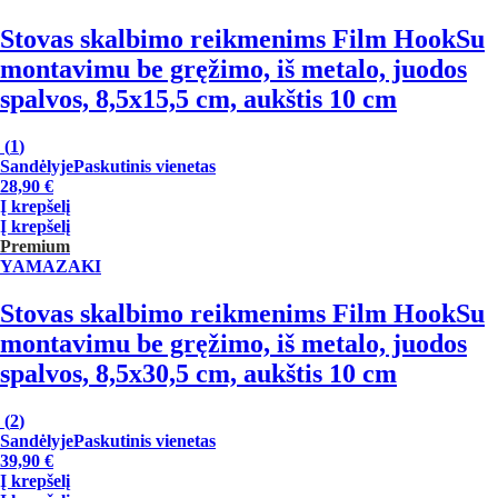
Stovas skalbimo reikmenims Film Hook
Su
montavimu be gręžimo, iš metalo, juodos
spalvos, 8,5x15,5 cm, aukštis 10 cm
(
1
)
Sandėlyje
Paskutinis vienetas
28,90 €
Į krepšelį
Į krepšelį
Premium
YAMAZAKI
Stovas skalbimo reikmenims Film Hook
Su
montavimu be gręžimo, iš metalo, juodos
spalvos, 8,5x30,5 cm, aukštis 10 cm
(
2
)
Sandėlyje
Paskutinis vienetas
39,90 €
Į krepšelį