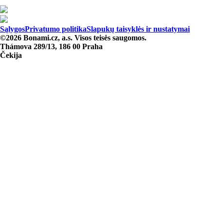
Sąlygos
Privatumo politika
Slapukų taisyklės ir nustatymai
©2026 Bonami.cz, a.s. Visos teisės saugomos.
Thámova 289/13, 186 00 Praha
Čekija