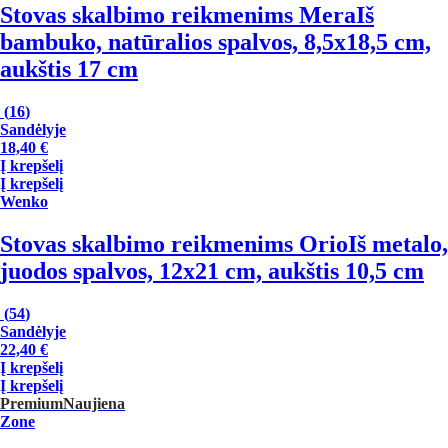
Stovas skalbimo reikmenims Mera
Iš
bambuko, natūralios spalvos, 8,5x18,5 cm,
aukštis 17 cm
(
16
)
Sandėlyje
18,40 €
Į krepšelį
Į krepšelį
Wenko
Stovas skalbimo reikmenims Orio
Iš metalo,
juodos spalvos, 12x21 cm, aukštis 10,5 cm
(
54
)
Sandėlyje
22,40 €
Į krepšelį
Į krepšelį
Premium
Naujiena
Zone