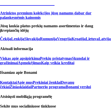
Premium su nuolaida
Atrinktos premium kolekcijos jūsų namams dabar dar
palankesnėmis kainomis
Jūsų laukia platus prekių namams asortimentas ir daug
įkvepiančių idėjų
Čekija
Lenkija
Slovakija
Rumunija
Vengrija
Kroatija
Lietuva
Latvija
Aktuali informacija
Viskas apie apsipirkimą
Prekių pristatymas
Skundai ir
grąžinimai
Apmokėjimas
Kaip veikia kreditai
Išsamiau apie Bonami
Kontaktai
Apie mus
Prekiniai ženklai
Dovanų
čekiai
Žiniasklaidai
Partnerių programa
Bonami verslui
Atsisiųsti mobiliąją programėlę
Sekite mus socialiniuose tinkluose