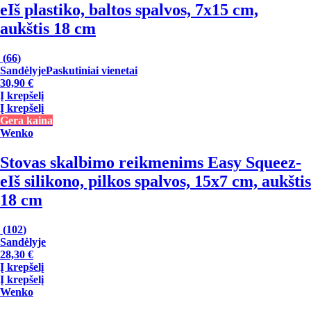
e
Iš plastiko, baltos spalvos, 7x15 cm,
aukštis 18 cm
(
66
)
Sandėlyje
Paskutiniai vienetai
30,90 €
Į krepšelį
Į krepšelį
Gera kaina
Wenko
Stovas skalbimo reikmenims Easy Squeez-
e
Iš silikono, pilkos spalvos, 15x7 cm, aukštis
18 cm
(
102
)
Sandėlyje
28,30 €
Į krepšelį
Į krepšelį
Wenko