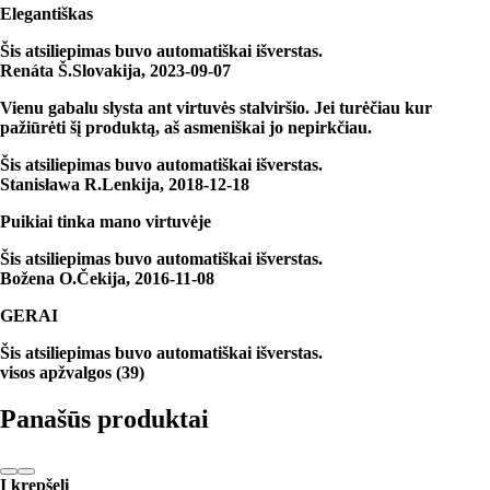
Elegantiškas
Šis atsiliepimas buvo automatiškai išverstas.
Renáta Š.
Slovakija
,
2023‑09‑07
Vienu gabalu slysta ant virtuvės stalviršio. Jei turėčiau kur
pažiūrėti šį produktą, aš asmeniškai jo nepirkčiau.
Šis atsiliepimas buvo automatiškai išverstas.
Stanisława R.
Lenkija
,
2018‑12‑18
Puikiai tinka mano virtuvėje
Šis atsiliepimas buvo automatiškai išverstas.
Božena O.
Čekija
,
2016‑11‑08
GERAI
Šis atsiliepimas buvo automatiškai išverstas.
visos apžvalgos
(
39
)
Panašūs produktai
Į krepšelį