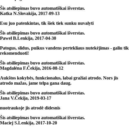
Šis atsiliepimas buvo automatiškai išverstas.
Katka N.
Slovakija
,
2017‑09‑13
Esu juo patenkintas, tik šiek tiek sunku nuvalyti
Šis atsiliepimas buvo automatiškai išverstas.
Paweł B.
Lenkija
,
2017‑04‑30
Patogus, slidus, puikus vandens pertekliaus nutekėjimas - galiu tik
rekomenduoti!
Šis atsiliepimas buvo automatiškai išverstas.
Magdaléna F.
Čekija
,
2016‑08‑12
Aukštos kokybės, funkcionalus, labai gražiai atrodo. Nors jis
atrodo mažas, jame telpa gana daug.
Šis atsiliepimas buvo automatiškai išverstas.
Jana V.
Čekija
,
2019‑03‑17
nuotraukoje jis atrodė didesnis
Šis atsiliepimas buvo automatiškai išverstas.
Maciej S.
Lenkija
,
2017‑10‑20