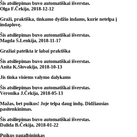
Šis atsiliepimas buvo automatiškai išverstas.
Olga F.
Čekija
,
2018‑12‑12
Graži, praktiška, tinkamo dydžio indams, kurie netelpa į
indaplovę.
Šis atsiliepimas buvo automatiškai išverstas.
Magda Ś.
Lenkija
,
2018‑11‑17
Gražiai pateikta ir labai praktiška
Šis atsiliepimas buvo automatiškai išverstas.
Anita K.
Slovakija
,
2018‑10‑13
Jis tinka visiems valymo dalykams
Šis atsiliepimas buvo automatiškai išverstas.
Veronika J.
Čekija
,
2018‑05‑13
Mažas, bet puikus! Joje telpa daug indų. Didžiausias
pasitenkinimas.
Šis atsiliepimas buvo automatiškai išverstas.
Dalida B.
Čekija
,
2018‑01‑22
Puikus pagalbininkas