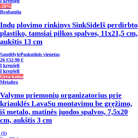
Į krepšelį
-20%
Brabantia
Indų plovimo rinkinys SinkSide
Iš perdirbto
plastiko, tamsiai pilkos spalvos, 11x21,5 cm,
aukštis 13 cm
Sandėlyje
Paskutinis vienetas
26 €
32,90 €
Į krepšelį
Į krepšelį
Gera kaina
Metaltex
Valymo priemonių organizatorius prie
kriauklės Lava
Su montavimu be gręžimo,
iš metalo, matinės juodos spalvos, 7,5x20
cm, aukštis 3 cm
(
1
)