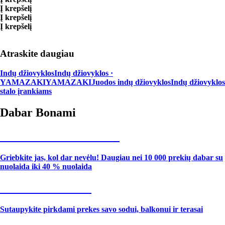
Į krepšelį
Į krepšelį
Į krepšelį
Atraskite daugiau
Indų džiovyklos
Indų džiovyklos ·
YAMAZAKI
YAMAZAKI
Juodos indų džiovyklos
Indų džiovyklos
stalo įrankiams
Dabar Bonami
Summer Sale iki -40 %
Griebkite jas, kol dar nevėlu! Daugiau nei 10 000 prekių dabar su
nuolaida iki 40 % nuolaida
Sodas su nuolaida
Sutaupykite pirkdami prekes savo sodui, balkonui ir terasai