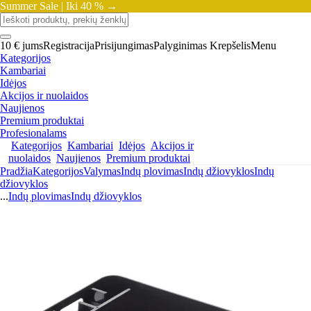
Summer Sale |
Iki 40 % →
10 € jums
Registracija
Prisijungimas
Palyginimas
Krepšelis
Menu
Kategorijos
Kambariai
Idėjos
Akcijos ir nuolaidos
Naujienos
Premium produktai
Profesionalams
Kategorijos
Kambariai
Idėjos
Akcijos ir
nuolaidos
Naujienos
Premium produktai
Pradžia
Kategorijos
Valymas
Indų plovimas
Indų džiovyklos
Indų
džiovyklos
...
Indų plovimas
Indų džiovyklos