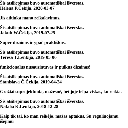
Šis atsiliepimas buvo automatiškai išverstas.
Helena P.
Čekija
,
2020‑03‑07
Jis atitinka mano reikalavimus.
Šis atsiliepimas buvo automatiškai išverstas.
Jakub W.
Čekija
,
2019‑07‑25
Super dizainas ir ypač praktiškas.
Šis atsiliepimas buvo automatiškai išverstas.
Teresa T.
Lenkija
,
2019‑05‑06
funkcionalus nusausintuvas ir puikus dizainas!
Šis atsiliepimas buvo automatiškai išverstas.
Stanislava Č.
Čekija
,
2019‑04‑24
Gražiai suprojektuota, mažesnė, bet joje telpa viskas, ko reikia.
Šis atsiliepimas buvo automatiškai išverstas.
Natalia K.
Lenkija
,
2018‑12‑28
Kaip tik tai, ko man reikėjo, mažas aptakus. Su reguliuojamu
išėjimu