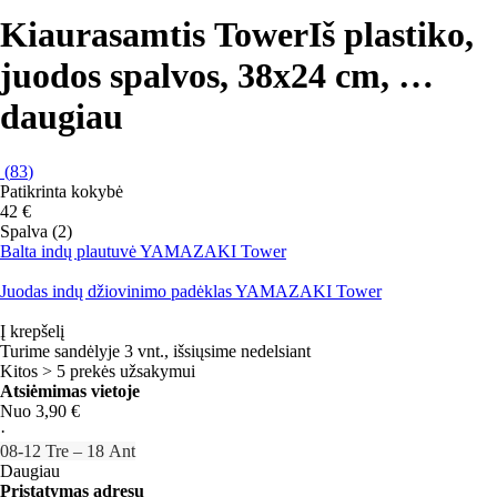
Kiaurasamtis Tower
Iš plastiko,
juodos spalvos, 38x24 cm
, …
daugiau
(
83
)
Patikrinta kokybė
42 €
Spalva (2)
Balta indų plautuvė YAMAZAKI Tower
Juodas indų džiovinimo padėklas YAMAZAKI Tower
Į krepšelį
Turime sandėlyje 3 vnt., išsiųsime nedelsiant
Kitos > 5 prekės užsakymui
Atsiėmimas vietoje
Nuo 3,90 €
·
08‑12 Tre – 18 Ant
Daugiau
Pristatymas adresu