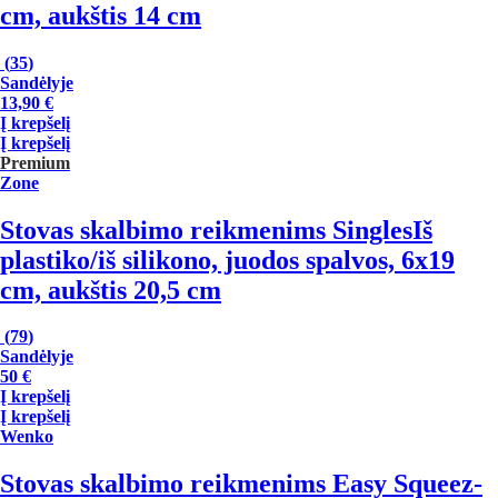
cm, aukštis 14 cm
(
35
)
Sandėlyje
13,90 €
Į krepšelį
Į krepšelį
Premium
Zone
Stovas skalbimo reikmenims Singles
Iš
plastiko/iš silikono, juodos spalvos, 6x19
cm, aukštis 20,5 cm
(
79
)
Sandėlyje
50 €
Į krepšelį
Į krepšelį
Wenko
Stovas skalbimo reikmenims Easy Squeez-