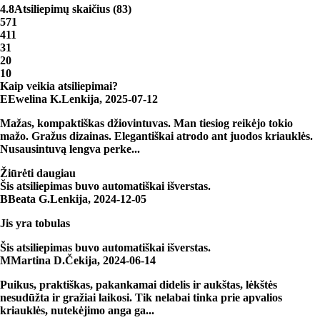
4.8
Atsiliepimų skaičius
(
83
)
5
71
4
11
3
1
2
0
1
0
Kaip veikia atsiliepimai?
E
Ewelina K.
Lenkija
,
2025‑07‑12
Mažas, kompaktiškas džiovintuvas. Man tiesiog reikėjo tokio
mažo. Gražus dizainas. Elegantiškai atrodo ant juodos kriauklės.
Nusausintuvą lengva perke...
Žiūrėti daugiau
Šis atsiliepimas buvo automatiškai išverstas.
B
Beata G.
Lenkija
,
2024‑12‑05
Jis yra tobulas
Šis atsiliepimas buvo automatiškai išverstas.
M
Martina D.
Čekija
,
2024‑06‑14
Puikus, praktiškas, pakankamai didelis ir aukštas, lėkštės
nesudūžta ir gražiai laikosi. Tik nelabai tinka prie apvalios
kriauklės, nutekėjimo anga ga...