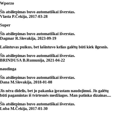
Wporzo
Šis atsiliepimas buvo automatiškai išverstas.
Vlasta P.
Čekija
,
2017‑03‑28
Super
Šis atsiliepimas buvo automatiškai išverstas.
Dagmar R.
Slovakija
,
2023‑09‑19
Lašintuvas puikus, bet lašintuvo kelias galėtų būti kiek ilgesnis.
Šis atsiliepimas buvo automatiškai išverstas.
BRINDUSA B.
Rumunija
,
2021‑04‑22
naudinga
Šis atsiliepimas buvo automatiškai išverstas.
Dana M.
Slovakija
,
2018‑01‑08
Jis nėra didelis, bet jo pakanka įprastam naudojimui. Jis galėtų
būti pagamintas iš tvirtesnės medžiagos. Man patinka dizainas....
Šis atsiliepimas buvo automatiškai išverstas.
Luba M.
Čekija
,
2017‑01‑30