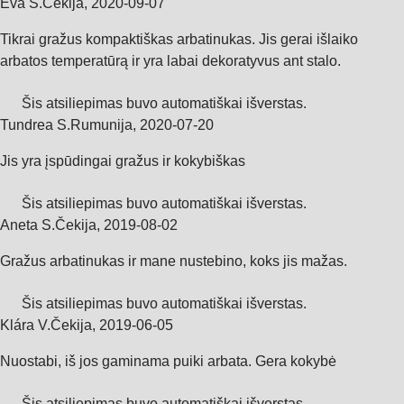
Eva Š.
Čekija
,
2020‑09‑07
Tikrai gražus kompaktiškas arbatinukas. Jis gerai išlaiko
arbatos temperatūrą ir yra labai dekoratyvus ant stalo.
Šis atsiliepimas buvo automatiškai išverstas.
Tundrea S.
Rumunija
,
2020‑07‑20
Jis yra įspūdingai gražus ir kokybiškas
Šis atsiliepimas buvo automatiškai išverstas.
Aneta S.
Čekija
,
2019‑08‑02
Gražus arbatinukas ir mane nustebino, koks jis mažas.
Šis atsiliepimas buvo automatiškai išverstas.
Klára V.
Čekija
,
2019‑06‑05
Nuostabi, iš jos gaminama puiki arbata. Gera kokybė
Šis atsiliepimas buvo automatiškai išverstas.