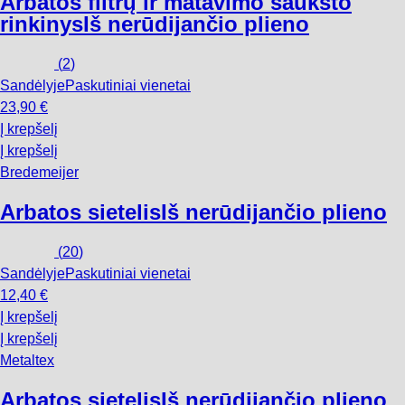
Arbatos filtrų ir matavimo šaukšto
rinkinys
Iš nerūdijančio plieno
(
2
)
Sandėlyje
Paskutiniai vienetai
23,90 €
Į krepšelį
Į krepšelį
Bredemeijer
Arbatos sietelis
Iš nerūdijančio plieno
(
20
)
Sandėlyje
Paskutiniai vienetai
12,40 €
Į krepšelį
Į krepšelį
Metaltex
Arbatos sietelis
Iš nerūdijančio plieno