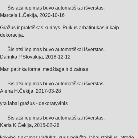
Šis atsiliepimas buvo automatiškai išverstas.
Marcela L.
Čekija
,
2020‑10‑16
Gražus ir praktiškas kūrinys. Puikus arbatinukas ir kaip
dekoracija.
Šis atsiliepimas buvo automatiškai išverstas.
Darinka P.
Slovakija
,
2018‑12‑12
Man patinka forma, medžiaga ir dizainas
Šis atsiliepimas buvo automatiškai išverstas.
Alena H.
Čekija
,
2017‑03‑28
yra labai gražus - dekoratyvinis
Šis atsiliepimas buvo automatiškai išverstas.
Karla K.
Čekija
,
2015‑02‑26
kokybė, tinkamas virdulys, kuris nelūžta, labai stabilus, atrodo