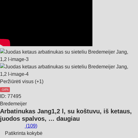
Peržiūrėti visus
(+1)
-14%
ID: 77495
Bredemeijer
Arbatinukas Jang
1,2 l, su koštuvu, iš ketaus,
juodos spalvos
, …
daugiau
(
109
)
Patikrinta kokybė