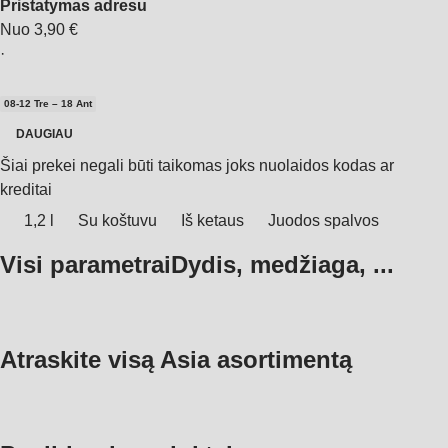
Pristatymas adresu
Nuo 3,90 €
·
08‑12 Tre – 18 Ant
DAUGIAU
Šiai prekei negali būti taikomas joks nuolaidos kodas ar
kreditai
1,2 l
Su koštuvu
Iš ketaus
Juodos spalvos
Visi parametrai
Dydis, medžiaga, ...
Atraskite visą Asia asortimentą