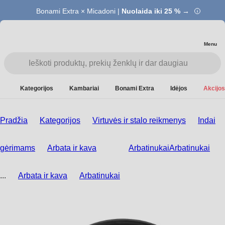
Bonami Extra × Micadoni |
Nuolaida iki 25 % →
Menu
Kategorijos
Kambariai
Bonami Extra
Idėjos
Akcijos
Pradžia
Kategorijos
Virtuvės ir stalo reikmenys
Indai
gėrimams
Arbata ir kava
Arbatinukai
Arbatinukai
...
Arbata ir kava
Arbatinukai