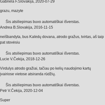
Gabriela F.
Slovakija
,
2020‑07‑29
grazu, mazyte
Šis atsiliepimas buvo automatiškai išverstas.
Andrea B.
Slovakija
,
2016‑11‑15
neišbandyta, bus Kalėdų dovana, atrodo gražus, tvirtas, aš taip
pat stovėsiu
Šis atsiliepimas buvo automatiškai išverstas.
Lucie V.
Čekija
,
2018‑12‑26
Virdulys atrodo gražiai, tačiau po kelių naudojimo kartų
įvairiose vietose atsiranda rūdžių.
Šis atsiliepimas buvo automatiškai išverstas.
Petr V.
Čekija
,
2020‑12‑04
Super