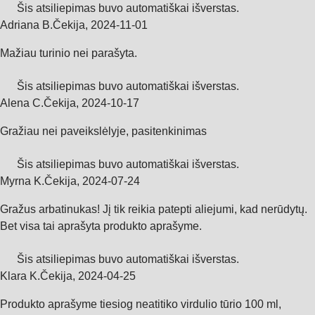
Šis atsiliepimas buvo automatiškai išverstas.
Adriana B.
Čekija
,
2024‑11‑01
Mažiau turinio nei parašyta.
Šis atsiliepimas buvo automatiškai išverstas.
Alena C.
Čekija
,
2024‑10‑17
Gražiau nei paveikslėlyje, pasitenkinimas
Šis atsiliepimas buvo automatiškai išverstas.
Myrna K.
Čekija
,
2024‑07‑24
Gražus arbatinukas! Jį tik reikia patepti aliejumi, kad nerūdytų.
Bet visa tai aprašyta produkto aprašyme.
Šis atsiliepimas buvo automatiškai išverstas.
Klara K.
Čekija
,
2024‑04‑25
Produkto aprašyme tiesiog neatitiko virdulio tūrio 100 ml,