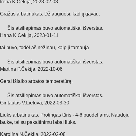
Irena K.
Čekija
,
2023‑02‑03
Gražus arbatinukas. Džiaugiuosi, kad jį gavau.
Šis atsiliepimas buvo automatiškai išverstas.
Hana K.
Čekija
,
2023‑01‑11
tai buvo, todėl aš nežinau, kaip ji tarnauja
Šis atsiliepimas buvo automatiškai išverstas.
Martina P.
Čekija
,
2022‑10‑06
Gerai išlaiko arbatos temperatūrą.
Šis atsiliepimas buvo automatiškai išverstas.
Gintautas V.
Lietuva
,
2022‑03‑30
Liuks arbatinukas. Protingas tūris - 4-6 puodeliams. Naudoju
lauke, tai su pakaitinimu labai liuks.
Karolína N.
Čekija
,
2022‑02‑08