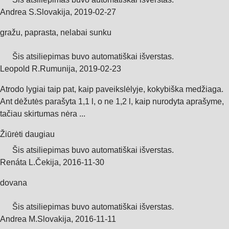
Andrea S.
Slovakija
,
2019‑02‑27
gražu, paprasta, nelabai sunku
Šis atsiliepimas buvo automatiškai išverstas.
Leopold R.
Rumunija
,
2019‑02‑23
Atrodo lygiai taip pat, kaip paveikslėlyje, kokybiška medžiaga.
Ant dėžutės parašyta 1,1 l, o ne 1,2 l, kaip nurodyta aprašyme,
tačiau skirtumas nėra ...
Žiūrėti daugiau
Šis atsiliepimas buvo automatiškai išverstas.
Renáta L.
Čekija
,
2016‑11‑30
dovana
Šis atsiliepimas buvo automatiškai išverstas.
Andrea M.
Slovakija
,
2016‑11‑11