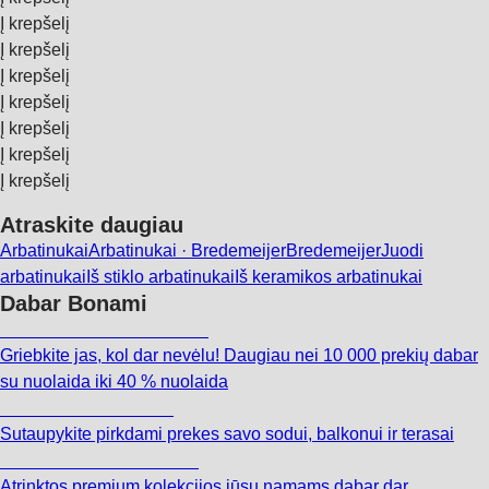
Į krepšelį
Į krepšelį
Į krepšelį
Į krepšelį
Į krepšelį
Į krepšelį
Į krepšelį
Atraskite daugiau
Arbatinukai
Arbatinukai · Bredemeijer
Bredemeijer
Juodi
arbatinukai
Iš stiklo arbatinukai
Iš keramikos arbatinukai
Dabar Bonami
Summer Sale iki -40 %
Griebkite jas, kol dar nevėlu! Daugiau nei 10 000 prekių dabar
su nuolaida iki 40 % nuolaida
Sodas su nuolaida
Sutaupykite pirkdami prekes savo sodui, balkonui ir terasai
Premium su nuolaida
Atrinktos premium kolekcijos jūsų namams dabar dar