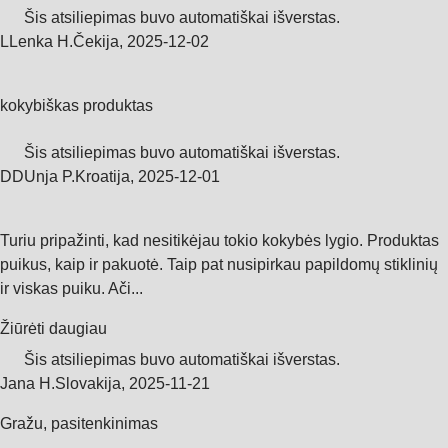
Šis atsiliepimas buvo automatiškai išverstas.
L
Lenka H.
Čekija
,
2025‑12‑02
kokybiškas produktas
Šis atsiliepimas buvo automatiškai išverstas.
D
DUnja P.
Kroatija
,
2025‑12‑01
Turiu pripažinti, kad nesitikėjau tokio kokybės lygio. Produktas
puikus, kaip ir pakuotė. Taip pat nusipirkau papildomų stiklinių
ir viskas puiku. Ači...
Žiūrėti daugiau
Šis atsiliepimas buvo automatiškai išverstas.
Jana H.
Slovakija
,
2025‑11‑21
Gražu, pasitenkinimas