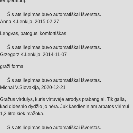
temperatūrą.
Šis atsiliepimas buvo automatiškai išverstas.
Anna K.
Lenkija
,
2015‑02‑27
Lengvas, patogus, komfortiškas
Šis atsiliepimas buvo automatiškai išverstas.
Grzegorz K.
Lenkija
,
2014‑11‑07
graži forma
Šis atsiliepimas buvo automatiškai išverstas.
Michal V.
Slovakija
,
2020‑12‑21
Gražus virdulys, kuris virtuvėje atrodys prabangiai. Tik gaila,
kad didesnio dydžio jo nėra. Juk kasdieniniam arbatos virimui
1,2 litro kiek mažoka.
Šis atsiliepimas buvo automatiškai išverstas.