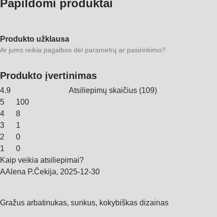
Papildomi produktai
Produkto užklausa
Ar jums reikia pagalbos dėl parametrų ar pasirinkimo?
Produkto įvertinimas
4.9
Atsiliepimų skaičius
(
109
)
5
100
4
8
3
1
2
0
1
0
Kaip veikia atsiliepimai?
A
Alena P.
Čekija
,
2025‑12‑30
Gražus arbatinukas, sunkus, kokybiškas dizainas