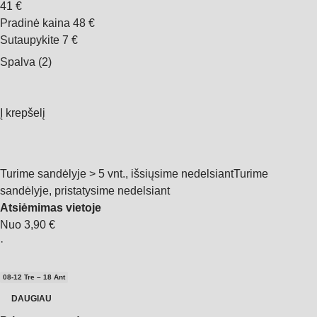
41 €
Pradinė kaina
48 €
Sutaupykite 7 €
Spalva (2)
Į krepšelį
Turime sandėlyje > 5 vnt., išsiųsime nedelsiant
Turime
sandėlyje, pristatysime nedelsiant
Atsiėmimas vietoje
Nuo 3,90 €
·
08‑12 Tre – 18 Ant
DAUGIAU