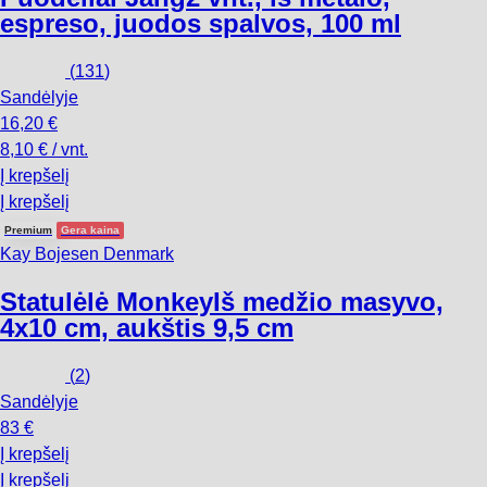
espreso, juodos spalvos, 100 ml
(
131
)
Sandėlyje
16,20 €
8,10 € / vnt.
Į krepšelį
Į krepšelį
Premium
Gera kaina
Kay Bojesen Denmark
Statulėlė Monkey
Iš medžio masyvo,
4x10 cm, aukštis 9,5 cm
(
2
)
Sandėlyje
83 €
Į krepšelį
Į krepšelį