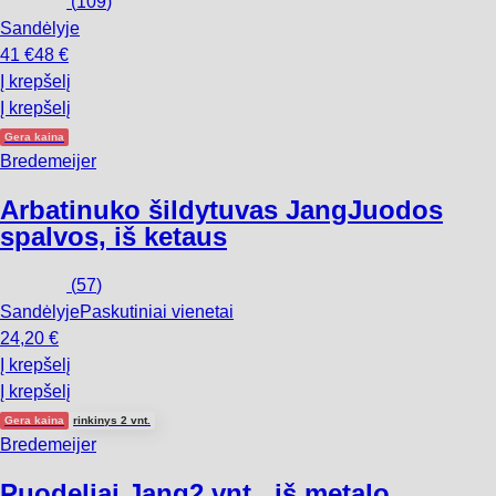
(
109
)
Sandėlyje
41 €
48 €
Į krepšelį
Į krepšelį
Gera kaina
Bredemeijer
Arbatinuko šildytuvas Jang
Juodos
spalvos, iš ketaus
(
57
)
Sandėlyje
Paskutiniai vienetai
24,20 €
Į krepšelį
Į krepšelį
Gera kaina
rinkinys 2 vnt.
Bredemeijer
Puodeliai Jang
2 vnt., iš metalo,