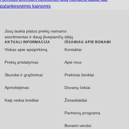
palankesnėmis kainomis
Jūsų laukia platus prekių namams
asortimentas ir daug įkvepiančių idėjų
AKTUALI INFORMACIJA
IŠSAMIAU APIE BONAMI
Viskas apie apsipirkimą
Kontaktai
Prekių pristatymas
Apie mus
Skundai ir grąžinimai
Prekiniai ženklai
Apmokėjimas
Dovanų čekiai
Kaip veikia kreditai
Žiniasklaidai
Partnerių programa
Bonami verslui