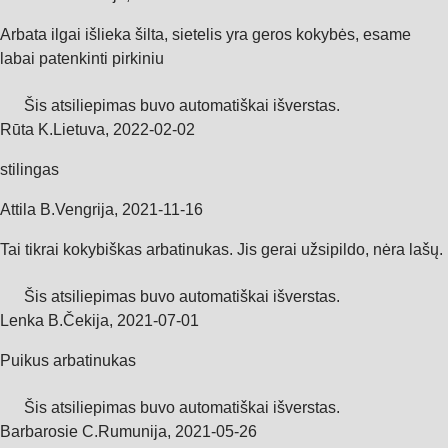
Arbata ilgai išlieka šilta, sietelis yra geros kokybės, esame
labai patenkinti pirkiniu
Šis atsiliepimas buvo automatiškai išverstas.
Rūta K.
Lietuva
,
2022‑02‑02
stilingas
Attila B.
Vengrija
,
2021‑11‑16
Tai tikrai kokybiškas arbatinukas. Jis gerai užsipildo, nėra lašų.
Šis atsiliepimas buvo automatiškai išverstas.
Lenka B.
Čekija
,
2021‑07‑01
Puikus arbatinukas
Šis atsiliepimas buvo automatiškai išverstas.
Barbarosie C.
Rumunija
,
2021‑05‑26