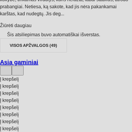
prabangiai. Netiesa, ką sakote, kad jis nėra pakankamai
karštas, kad nudegtų. Jis deg...
Žiūrėti daugiau
Šis atsiliepimas buvo automatiškai išverstas.
VISOS APŽVALGOS
(
49
)
Asia gaminiai
Į krepšelį
Į krepšelį
Į krepšelį
Į krepšelį
Į krepšelį
Į krepšelį
Į krepšelį
Į krepšelį