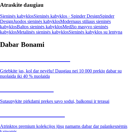
Atraskite daugiau
Sieninės kabyklos
Sieninės kabyklos · Spinder Design
Spinder
Design
Juodos sieninės kabyklos
Modernaus stiliaus sieninės
kabyklos
Baltos sieninės kabyklos
Medžio masyvo sieninės
kabyklos
Metalinės sieninės kabyklos
Sieninės kabyklos su lentyna
Dabar Bonami
Summer Sale iki -40 %
Griebkite jas, kol dar nevėlu! Daugiau nei 10 000 prekių dabar su
nuolaida iki 40 % nuolaida
Sodas su nuolaida
Sutaupykite pirkdami prekes savo sodui, balkonui ir terasai
Premium su nuolaida
Atrinktos premium kolekcijos jūsų namams dabar dar palankesnėmis
kainomis