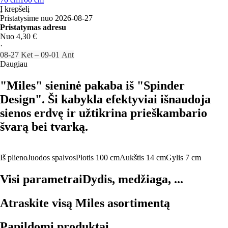
Į krepšelį
Pristatysime nuo 2026‑08‑27
Pristatymas adresu
Nuo 4,30 €
·
08‑27 Ket – 09‑01 Ant
Daugiau
"Miles" sieninė pakaba iš "Spinder
Design". Ši kabykla efektyviai išnaudoja
sienos erdvę ir užtikrina prieškambario
švarą bei tvarką.
Iš plieno
Juodos spalvos
Plotis 100 cm
Aukštis 14 cm
Gylis 7 cm
Visi parametrai
Dydis, medžiaga, ...
Atraskite visą Miles asortimentą
Papildomi produktai