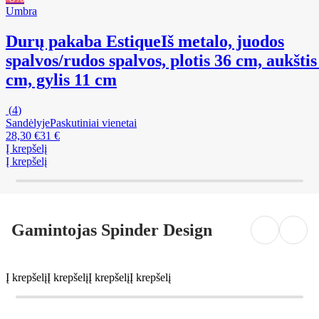
Umbra
Durų pakaba Estique
Iš metalo, juodos
spalvos/rudos spalvos, plotis 36 cm, aukštis
cm, gylis 11 cm
(
4
)
Sandėlyje
Paskutiniai vienetai
28,30 €
31 €
Į krepšelį
Į krepšelį
Gamintojas Spinder Design
Į krepšelį
Į krepšelį
Į krepšelį
Į krepšelį