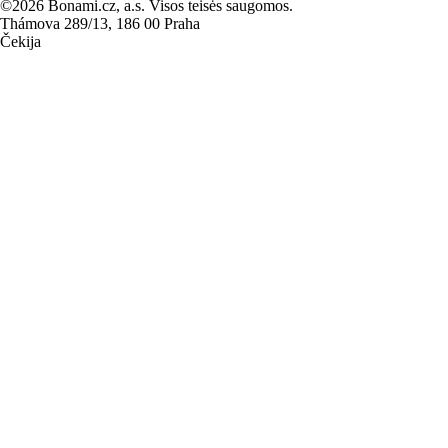
©2026 Bonami.cz, a.s. Visos teisės saugomos.
Thámova 289/13, 186 00 Praha
Čekija