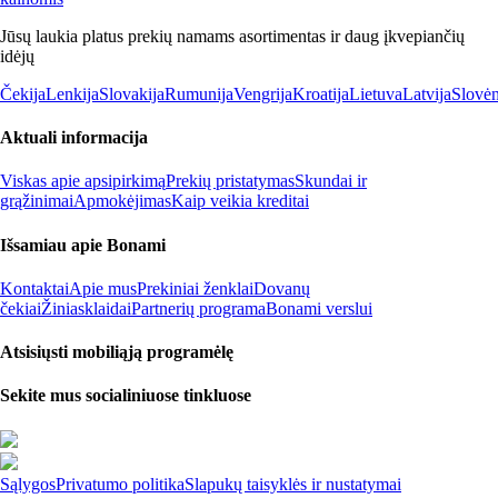
Jūsų laukia platus prekių namams asortimentas ir daug įkvepiančių
idėjų
Čekija
Lenkija
Slovakija
Rumunija
Vengrija
Kroatija
Lietuva
Latvija
Slovėn
Aktuali informacija
Viskas apie apsipirkimą
Prekių pristatymas
Skundai ir
grąžinimai
Apmokėjimas
Kaip veikia kreditai
Išsamiau apie Bonami
Kontaktai
Apie mus
Prekiniai ženklai
Dovanų
čekiai
Žiniasklaidai
Partnerių programa
Bonami verslui
Atsisiųsti mobiliąją programėlę
Sekite mus socialiniuose tinkluose
Sąlygos
Privatumo politika
Slapukų taisyklės ir nustatymai