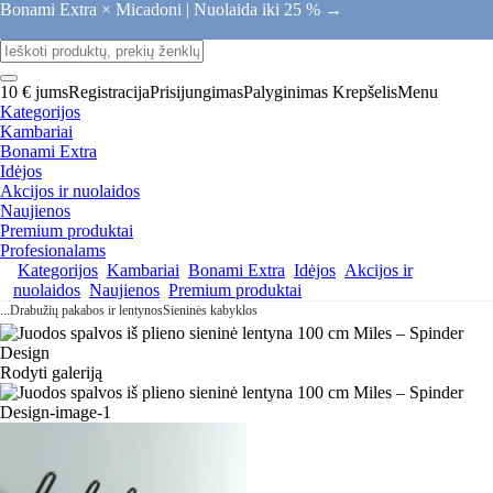
Bonami Extra × Micadoni |
Nuolaida iki 25 % →
10 € jums
Registracija
Prisijungimas
Palyginimas
Krepšelis
Menu
Kategorijos
Kambariai
Bonami Extra
Idėjos
Akcijos ir nuolaidos
Naujienos
Premium produktai
Profesionalams
Kategorijos
Kambariai
Bonami Extra
Idėjos
Akcijos ir
nuolaidos
Naujienos
Premium produktai
...
Drabužių pakabos ir lentynos
Sieninės kabyklos
Rodyti galeriją