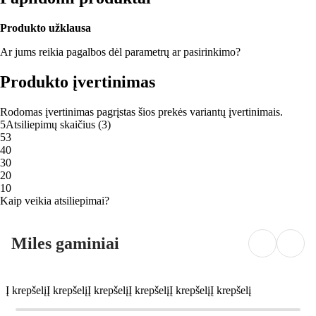
Produkto užklausa
Ar jums reikia pagalbos dėl parametrų ar pasirinkimo?
Produkto įvertinimas
Rodomas įvertinimas pagrįstas šios prekės variantų įvertinimais.
5
Atsiliepimų skaičius
(
3
)
5
3
4
0
3
0
2
0
1
0
Kaip veikia atsiliepimai?
Miles gaminiai
Į krepšelį
Į krepšelį
Į krepšelį
Į krepšelį
Į krepšelį
Į krepšelį