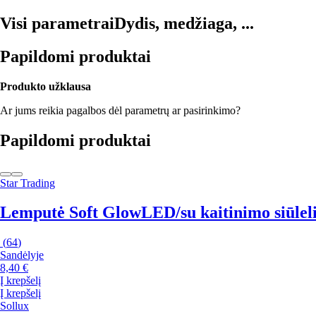
Visi parametrai
Dydis, medžiaga, ...
Papildomi produktai
Produkto užklausa
Ar jums reikia pagalbos dėl parametrų ar pasirinkimo?
Papildomi produktai
Star Trading
Lemputė Soft Glow
LED/su kaitinimo siūleli
(
64
)
Sandėlyje
8,40 €
Į krepšelį
Į krepšelį
Sollux