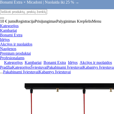
Bonami Extra × Micadoni |
Nuolaida iki 25 % →
10 € jums
Registracija
Prisijungimas
Palyginimas
Krepšelis
Menu
Kategorijos
Kambariai
Bonami Extra
Idėjos
Akcijos ir nuolaidos
Naujienos
Premium produktai
Profesionalams
Kategorijos
Kambariai
Bonami Extra
Idėjos
Akcijos ir nuolaidos
Pradžia
Kategorijos
Šviestuvai
Pakabinami šviestuvai
Kabantys šviestuva
...
Pakabinami šviestuvai
Kabantys šviestuvai