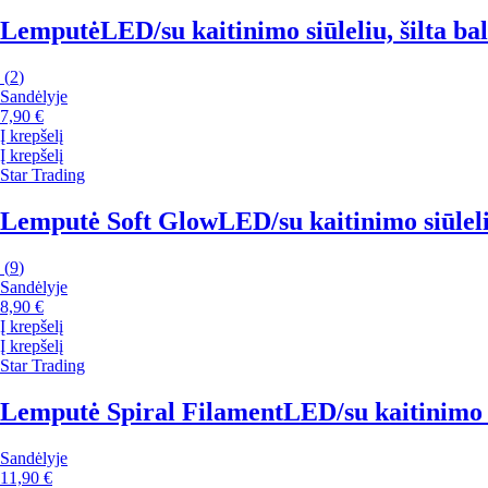
Lemputė
LED/su kaitinimo siūleliu, šilta ba
(
2
)
Sandėlyje
7,90 €
Į krepšelį
Į krepšelį
Star Trading
Lemputė Soft Glow
LED/su kaitinimo siūleli
(
9
)
Sandėlyje
8,90 €
Į krepšelį
Į krepšelį
Star Trading
Lemputė Spiral Filament
LED/su kaitinimo s
Sandėlyje
11,90 €