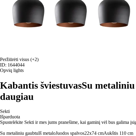
Peržiūrėti visus
(+2)
ID: 1644044
Opviq lights
Kabantis šviestuvas
Su metaliniu
daugiau
Sekti
Išparduota
Spustelėkite Sekti ir mes jums pranešime, kai gaminį vėl bus galima įsig
Su metaliniu gaubtu
Iš metalo
Juodos spalvos
22x74 cm
Aukštis 110 cm