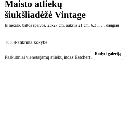
Maisto atliekų
šiukšliadėžė Vintage
Iš metalo, baltos spalvos, 23x27 cm, aukštis 21 cm, 6,3 l
, …
daugiau
Patikrinta kokybė
(
838
)
Rodyti galeriją
Paskutiniai vienetai