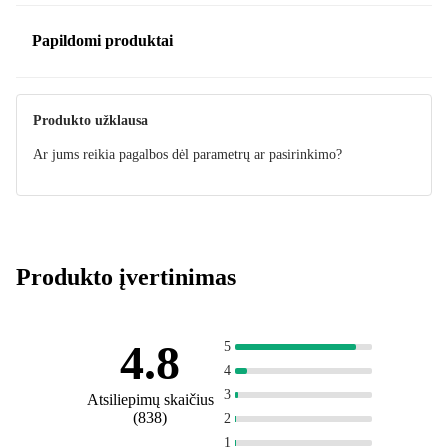
Papildomi produktai
Produkto užklausa
Ar jums reikia pagalbos dėl parametrų ar pasirinkimo?
Produkto įvertinimas
4.8
5
4
3
Atsiliepimų skaičius
(
838
)
2
1