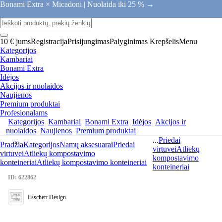
Bonami Extra × Micadoni |
Nuolaida iki 25 % →
10 € jums
Registracija
Prisijungimas
Palyginimas
Krepšelis
Menu
Kategorijos
Kambariai
Bonami Extra
Idėjos
Akcijos ir nuolaidos
Naujienos
Premium produktai
Profesionalams
Kategorijos
Kambariai
Bonami Extra
Idėjos
Akcijos ir
nuolaidos
Naujienos
Premium produktai
...
Priedai
Pradžia
Kategorijos
Namų aksesuarai
Priedai
virtuvei
Atliekų
virtuvei
Atliekų kompostavimo
kompostavimo
konteineriai
Atliekų kompostavimo konteineriai
konteineriai
ID: 622862
Esschert Design