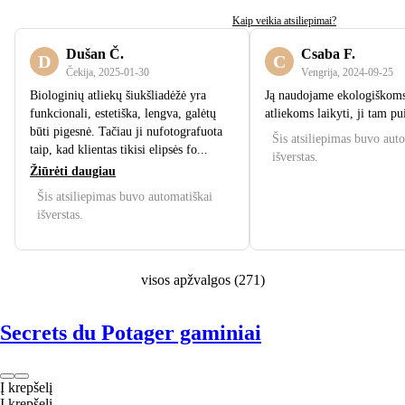
Kaip veikia atsiliepimai?
Dušan Č.
Csaba F.
D
C
Čekija
,
2025‑01‑30
Vengrija
,
2024‑09‑25
Biologinių atliekų šiukšliadėžė yra
Ją naudojame ekologiškoms
funkcionali, estetiška, lengva, galėtų
atliekoms laikyti, ji tam pu
būti pigesnė. Tačiau ji nufotografuota
Šis atsiliepimas buvo aut
taip, kad klientas tikisi elipsės fo...
išverstas.
Žiūrėti daugiau
Šis atsiliepimas buvo automatiškai
išverstas.
visos apžvalgos
(
271
)
Secrets du Potager gaminiai
Į krepšelį
Į krepšelį