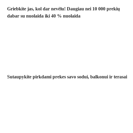
Griebkite jas, kol dar nevėlu! Daugiau nei 10 000 prekių
dabar su nuolaida iki 40 % nuolaida
Sodas su
nuolaida
Sutaupykite pirkdami prekes savo sodui, balkonui ir terasai
Premium su
nuolaida