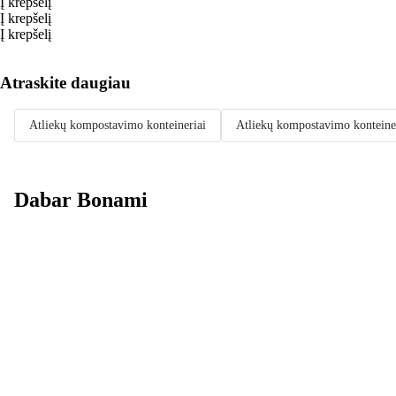
Į krepšelį
Į krepšelį
Į krepšelį
Atraskite daugiau
Atliekų kompostavimo konteineriai
Atliekų kompostavimo konteiner
Dabar Bonami
Summer Sale
iki -40 %