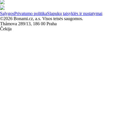
Sąlygos
Privatumo politika
Slapukų taisyklės ir nustatymai
©2026 Bonami.cz, a.s. Visos teisės saugomos.
Thámova 289/13, 186 00 Praha
Čekija