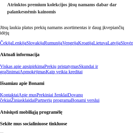
Atrinktos premium kolekcijos jūsų namams dabar dar
palankesnėmis kainomis
Jūsų laukia platus prekių namams asortimentas ir daug įkvepiančių
idėjų
Čekija
Lenkija
Slovakija
Rumunija
Vengrija
Kroatija
Lietuva
Latvija
Slovėn
Aktuali informacija
Viskas apie apsipirkimą
Prekių pristatymas
Skundai ir
grąžinimai
Apmokėjimas
Kaip veikia kreditai
Išsamiau apie Bonami
Kontaktai
Apie mus
Prekiniai ženklai
Dovanų
čekiai
Žiniasklaidai
Partnerių programa
Bonami verslui
Atsisiųsti mobiliąją programėlę
Sekite mus socialiniuose tinkluose