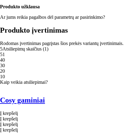
Produkto užklausa
Ar jums reikia pagalbos dėl parametrų ar pasirinkimo?
Produkto įvertinimas
Rodomas įvertinimas pagrįstas šios prekės variantų įvertinimais.
5
Atsiliepimų skaičius
(
1
)
5
1
4
0
3
0
2
0
1
0
Kaip veikia atsiliepimai?
Cosy gaminiai
Į krepšelį
Į krepšelį
Į krepšelį
Į krepšelį