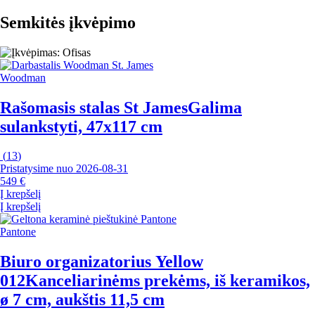
Semkitės įkvėpimo
Woodman
Rašomasis stalas St James
Galima
sulankstyti, 47x117 cm
(
13
)
Pristatysime nuo 2026‑08‑31
549 €
Į krepšelį
Į krepšelį
Pantone
Biuro organizatorius Yellow
012
Kanceliarinėms prekėms, iš keramikos,
ø 7 cm, aukštis 11,5 cm