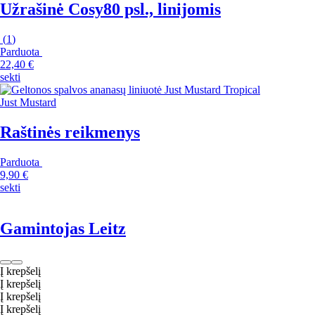
Užrašinė Cosy
80 psl., linijomis
(
1
)
Parduota
22,40 €
sekti
Just Mustard
Raštinės reikmenys
Parduota
9,90 €
sekti
Gamintojas Leitz
Į krepšelį
Į krepšelį
Į krepšelį
Į krepšelį