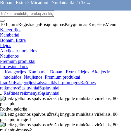
Bonami Extra × Micadoni |
Nuolaida iki 25 % →
10 € jums
Registracija
Prisijungimas
Palyginimas
Krepšelis
Menu
Kategorijos
Kambariai
Bonami Extra
Idėjos
Akcijos ir nuolaidos
Naujienos
Premium produktai
Profesionalams
Kategorijos
Kambariai
Bonami Extra
Idėjos
Akcijos ir
nuolaidos
Naujienos
Premium produktai
Pradžia
Kategorijos
Laisvalaikis ir pramogos
Raštinės
reikmenys
Sąsiuviniai
Sąsiuviniai
...
Raštinės reikmenys
Sąsiuviniai
Rodyti galeriją