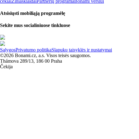
čekiai
Žiniasklaidai
Partnerių programa
Bonami verslui
Atsisiųsti mobiliąją programėlę
Sekite mus socialiniuose tinkluose
Sąlygos
Privatumo politika
Slapukų taisyklės ir nustatymai
©2026 Bonami.cz, a.s. Visos teisės saugomos.
Thámova 289/13, 186 00 Praha
Čekija