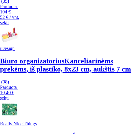
(
35
)
Parduota
104 €
52 € / vnt.
sekti
iDesign
Biuro organizatorius
Kanceliarinėms
prekėms, iš plastiko, 8x23 cm, aukštis 7 cm
(
98
)
Parduota
10,40 €
sekti
Really Nice Things