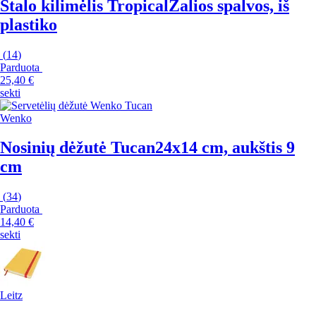
Stalo kilimėlis Tropical
Žalios spalvos, iš
plastiko
(
14
)
Parduota
25,40 €
sekti
Wenko
Nosinių dėžutė Tucan
24x14 cm, aukštis 9
cm
(
34
)
Parduota
14,40 €
sekti
Leitz