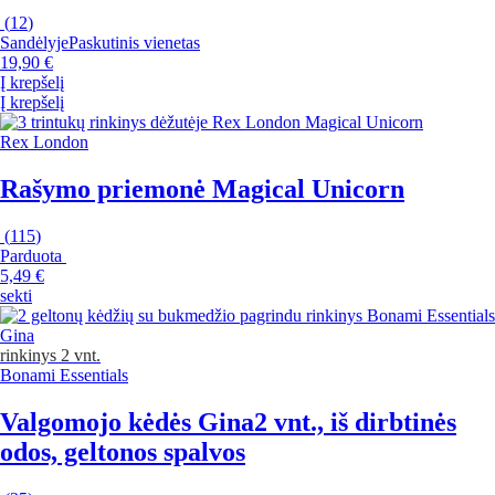
(
12
)
Sandėlyje
Paskutinis vienetas
19,90 €
Į krepšelį
Į krepšelį
Rex London
Rašymo priemonė Magical Unicorn
(
115
)
Parduota
5,49 €
sekti
rinkinys 2 vnt.
Bonami Essentials
Valgomojo kėdės Gina
2 vnt., iš dirbtinės
odos, geltonos spalvos