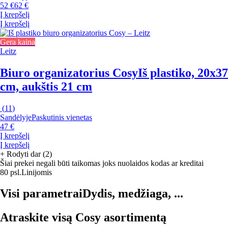
52 €
62 €
Į krepšelį
Į krepšelį
Gera kaina
Leitz
Biuro organizatorius Cosy
Iš plastiko, 20x37
cm, aukštis 21 cm
(
11
)
Sandėlyje
Paskutinis vienetas
47 €
Į krepšelį
Į krepšelį
+
Rodyti dar (2)
Šiai prekei negali būti taikomas joks nuolaidos kodas ar kreditai
80 psl.
Linijomis
Visi parametrai
Dydis, medžiaga, ...
Atraskite visą Cosy asortimentą