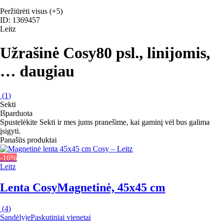
Peržiūrėti visus
(+5)
ID: 1369457
Leitz
Užrašinė Cosy
80 psl., linijomis
,
…
daugiau
(
1
)
Sekti
Išparduota
Spustelėkite Sekti ir mes jums pranešime, kai gaminį vėl bus galima
įsigyti.
Panašūs produktai
-16%
Leitz
Lenta Cosy
Magnetinė, 45x45 cm
(
4
)
Sandėlyje
Paskutiniai vienetai