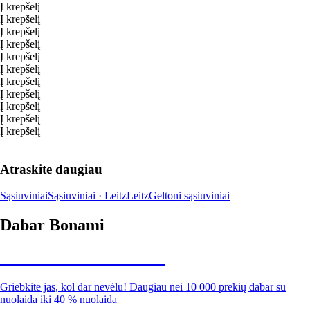
Į krepšelį
Į krepšelį
Į krepšelį
Į krepšelį
Į krepšelį
Į krepšelį
Į krepšelį
Į krepšelį
Į krepšelį
Į krepšelį
Į krepšelį
Atraskite daugiau
Sąsiuviniai
Sąsiuviniai · Leitz
Leitz
Geltoni sąsiuviniai
Dabar Bonami
Summer Sale iki -40 %
Griebkite jas, kol dar nevėlu! Daugiau nei 10 000 prekių dabar su
nuolaida iki 40 % nuolaida