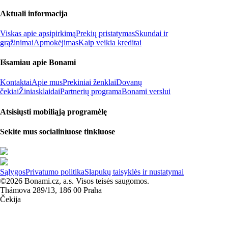
Aktuali informacija
Viskas apie apsipirkimą
Prekių pristatymas
Skundai ir
grąžinimai
Apmokėjimas
Kaip veikia kreditai
Išsamiau apie Bonami
Kontaktai
Apie mus
Prekiniai ženklai
Dovanų
čekiai
Žiniasklaidai
Partnerių programa
Bonami verslui
Atsisiųsti mobiliąją programėlę
Sekite mus socialiniuose tinkluose
Sąlygos
Privatumo politika
Slapukų taisyklės ir nustatymai
©2026 Bonami.cz, a.s. Visos teisės saugomos.
Thámova 289/13, 186 00 Praha
Čekija