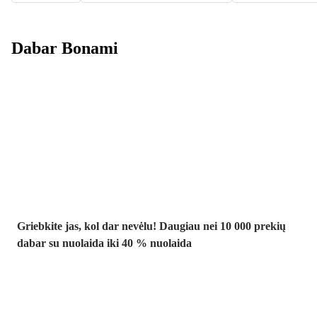
Dabar Bonami
Summer Sale
iki -40 %
Griebkite jas, kol dar nevėlu! Daugiau nei 10 000 prekių
dabar su nuolaida iki 40 % nuolaida
Sodas su
nuolaida