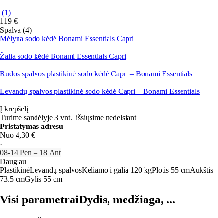
(
1
)
119 €
Spalva (4)
Mėlyna sodo kėdė Bonami Essentials Capri
Žalia sodo kėdė Bonami Essentials Capri
Rudos spalvos plastikinė sodo kėdė Capri – Bonami Essentials
Levandų spalvos plastikinė sodo kėdė Capri – Bonami Essentials
Į krepšelį
Turime sandėlyje 3 vnt., išsiųsime nedelsiant
Pristatymas adresu
Nuo 4,30 €
·
08‑14 Pen – 18 Ant
Daugiau
Plastikinė
Levandų spalvos
Keliamoji galia 120 kg
Plotis 55 cm
Aukštis
73,5 cm
Gylis 55 cm
Visi parametrai
Dydis, medžiaga, ...