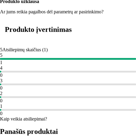
Produkto užklausa
Ar jums reikia pagalbos dėl parametrų ar pasirinkimo?
Produkto įvertinimas
5
Atsiliepimų skaičius
(
1
)
5
1
4
0
3
0
2
0
1
0
Kaip veikia atsiliepimai?
Panašūs produktai