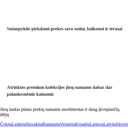
Sutaupykite pirkdami prekes savo sodui, balkonui ir terasai
Premium su
nuolaida
Atrinktos premium kolekcijos jūsų namams dabar dar
palankesnėmis kainomis
Jūsų laukia platus prekių namams asortimentas ir daug įkvepiančių
idėjų
Čekija
Lenkija
Slovakija
Rumunija
Vengrija
Kroatija
Lietuva
Latvija
Slovėn