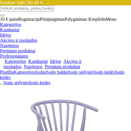
Summer Sale |
Iki 40 % →
10 € jums
Registracija
Prisijungimas
Palyginimas
Krepšelis
Menu
Kategorijos
Kambariai
Idėjos
Akcijos ir nuolaidos
Naujienos
Premium produktai
Profesionalams
Kategorijos
Kambariai
Idėjos
Akcijos ir
nuolaidos
Naujienos
Premium produktai
Pradžia
Kategorijos
Sodas
Sodo baldai
Sodo sėdynės
Sodo kėdės
Sodo
kėdės
...
Sodo sėdynės
Sodo kėdės